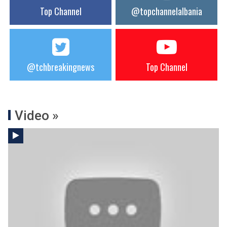
Top Channel
@topchannelalbania
@tchbreakingnews
Top Channel
Video »