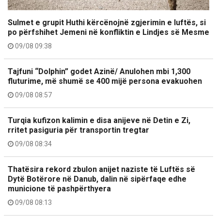
Sulmet e grupit Huthi kërcënojnë zgjerimin e luftës, si
po përfshihet Jemeni në konfliktin e Lindjes së Mesme
09/08 09:38
Tajfuni “Dolphin” godet Azinë/ Anulohen mbi 1,300
fluturime, më shumë se 400 mijë persona evakuohen
09/08 08:57
Turqia kufizon kalimin e disa anijeve në Detin e Zi,
rritet pasiguria për transportin tregtar
09/08 08:34
Thatësira rekord zbulon anijet naziste të Luftës së
Dytë Botërore në Danub, dalin në sipërfaqe edhe
municione të pashpërthyera
09/08 08:13