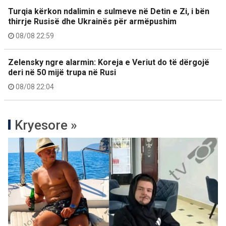
Turqia kërkon ndalimin e sulmeve në Detin e Zi, i bën
thirrje Rusisë dhe Ukrainës për armëpushim
08/08 22:59
Zelensky ngre alarmin: Koreja e Veriut do të dërgojë
deri në 50 mijë trupa në Rusi
08/08 22:04
Kryesore »