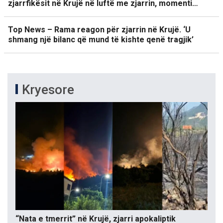
zjarrfikësit në Krujë në luftë me zjarrin, momenti…
Top News – Rama reagon për zjarrin në Krujë. ‘U
shmang një bilanc që mund të kishte qenë tragjik’
Kryesore
“Nata e tmerrit” në Krujë, zjarri apokaliptik