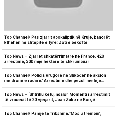
Top Channel/ Pas zjarrit apokaliptik në Krujë, banorët
kthehen në shtëpitë e tyre: Zoti e bekoftë…
Top News – Zjarret shkatërrimtare në Francë. 420
arrestime, 300 mijë hektarë të shkrumbuar
Top Channel/ Policia Rrugore në Shkodër në aksion
me dronë e radarë/ Arrestime dhe pezullime leje…
Top News – ‘Shtrihu këtu, ndalo!’ Momenti i arrestimit
të vrasësit të 20 vjeçarit, Joan Zuko në Korçë
Top Channel/ Pamje të frikshme/’Mos u trembni’,