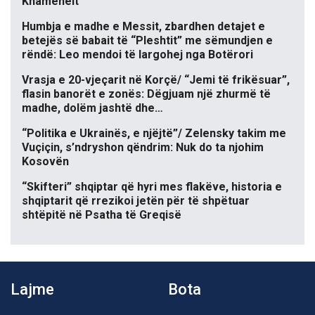
Khameneit
Humbja e madhe e Messit, zbardhen detajet e
betejës së babait të “Pleshtit” me sëmundjen e
rëndë: Leo mendoi të largohej nga Botërori
Vrasja e 20-vjeçarit në Korçë/ “Jemi të frikësuar”,
flasin banorët e zonës: Dëgjuam një zhurmë të
madhe, dolëm jashtë dhe…
“Politika e Ukrainës, e njëjtë”/ Zelensky takim me
Vuçiçin, s’ndryshon qëndrim: Nuk do ta njohim
Kosovën
“Skifteri” shqiptar që hyri mes flakëve, historia e
shqiptarit që rrezikoi jetën për të shpëtuar
shtëpitë në Psatha të Greqisë
Lajme
Bota