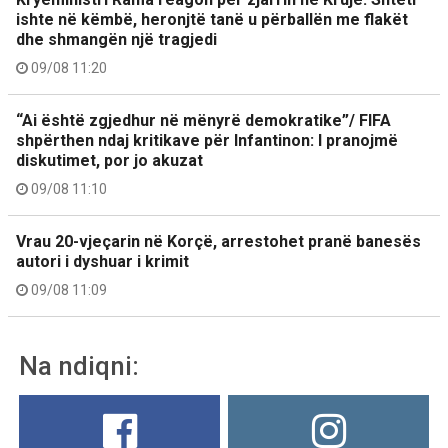
ishte në këmbë, heronjtë tanë u përballën me flakët
dhe shmangën një tragjedi
09/08 11:20
“Ai është zgjedhur në mënyrë demokratike”/ FIFA
shpërthen ndaj kritikave për Infantinon: I pranojmë
diskutimet, por jo akuzat
09/08 11:10
Vrau 20-vjeçarin në Korçë, arrestohet pranë banesës
autori i dyshuar i krimit
09/08 11:09
Na ndiqni: