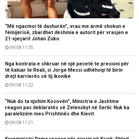
“Më ngacmoi të dashurën”, vrau me armë shokun e
fëmijërisë, zbardhet dëshmia e autorit për vrasjen e
21-vjeçarit Johan Zuko
09/08 11:35
Nga kontrata e shkruar në një pecetë te presioni për
të kaluar te Reali, si Jorge Messi udhëhoqi të birin
drejt karrierës së tij ikonike
09/08 11:22
“Nuk do ta njohim Kosovën”, Ministria e Jashtme
reagon pas deklaratës së Zelenskyt në Serbi: Nuk ka
paralelizëm mes Prishtinës dhe Kievit
09/08 11:21
Kryeministri Rama reagon për zjarrin në Krujë: Shteti