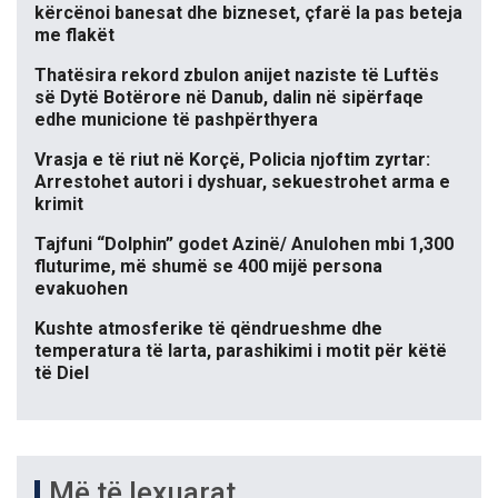
kërcënoi banesat dhe bizneset, çfarë la pas beteja
me flakët
Thatësira rekord zbulon anijet naziste të Luftës
së Dytë Botërore në Danub, dalin në sipërfaqe
edhe municione të pashpërthyera
Vrasja e të riut në Korçë, Policia njoftim zyrtar:
Arrestohet autori i dyshuar, sekuestrohet arma e
krimit
Tajfuni “Dolphin” godet Azinë/ Anulohen mbi 1,300
fluturime, më shumë se 400 mijë persona
evakuohen
Kushte atmosferike të qëndrueshme dhe
temperatura të larta, parashikimi i motit për këtë
të Diel
Më të lexuarat