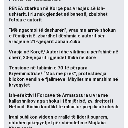
RENEA zbarkon në Korçë pas vrasjes së ish-
ushtarit, i riu nuk gjendet në banesë, zbulohet
fotoja e autorit
“Më ngacmoi të dashurën”, vrau me armë shokun
e fëmijërisë, zbardhet dëshmia e autorit për
vrasjen e 21-vjeçarit Johan Zuko
Vrasja në Korçë/ Autori dhe viktima u përfshinë në
sherr, 20-vjeçarit i gjendet thika në dorë
Tensione në tubimin e 70-të përpara
Kryeministrisë/ “Mos më prek”, protestuesja
bllokon vendin e fjalimeve. Mbyllet me marshim në
kryeqytet
Ish-efektivi i Forcave të Armatosura u vra me
kallashnikov nga shoku i fëmijërisë, zv. drejtori i
Hetimit: Kishin konflikt të mbartur prej disa kohësh
Irani publikon videon e rrallë të liderit suprem,
shtohen pikëpyetjet për shëndetin e Mojtaba