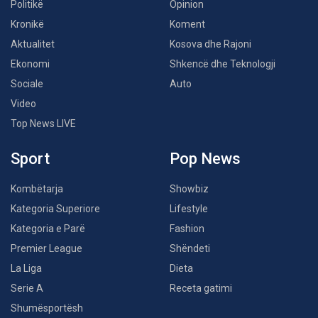
Politikë
Opinion
Kronikë
Koment
Aktualitet
Kosova dhe Rajoni
Ekonomi
Shkencë dhe Teknologji
Sociale
Auto
Video
Top News LIVE
Sport
Pop News
Kombëtarja
Showbiz
Kategoria Superiore
Lifestyle
Kategoria e Parë
Fashion
Premier League
Shëndeti
La Liga
Dieta
Serie A
Receta gatimi
Shumësportësh