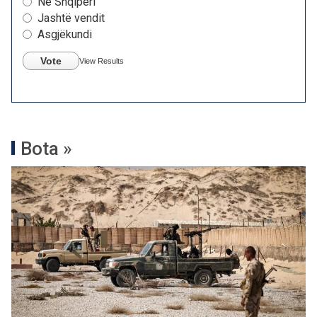
Në Shqipëri
Jashtë vendit
Asgjëkundi
Vote
View Results
Bota »