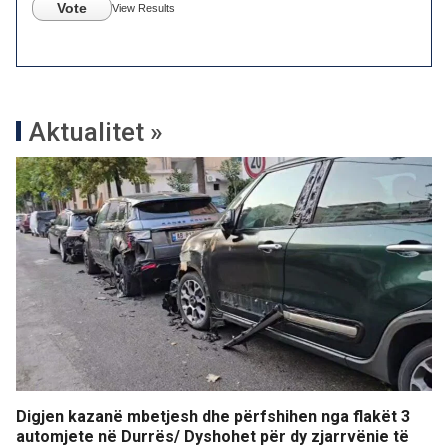
Vote
View Results
Aktualitet »
Digjen kazanë mbetjesh dhe përfshihen nga flakët 3
automjete në Durrës/ Dyshohet për dy zjarrvënie të