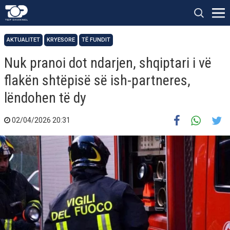
AKTUALITET
KRYESORE
TË FUNDIT
Nuk pranoi dot ndarjen, shqiptari i vë
flakën shtëpisë së ish-partneres,
lëndohen të dy
02/04/2026 20:31