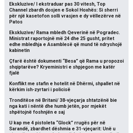
Ekskluzive/ I ekstraduar pas 30 vitesh, Top
Channel zbardh dosjen e Sokol Hoxhës: Si sherri
për një kasetofon solli vrasjen e dy vëllezërve në
Patos
Ekskluzive/ Rama mbledh Qeverinë në Pogradec.
Ministrat raportojnë më 24 dhe 25 gusht, pritet
edhe mbledhja e Asamblesë që mund të ndryshojë
kabinetin
Çfarë është dokumenti “Besa” që Rama u propozoi
shqiptarëve? Kryeministri e shpjegon me katër
fjalë
Konflikt me stafin e hotelit në Dhërmi, shpallet në
kërkim ish-zyrtari i policisë
Tronditëse në Britani/ 38-vjeçarja shtatzënë bie
nga kati i nëntë dhe humb jetën, por mjekët
shpëtojnë foshnjën e saj
U kap me 4 pistoleta “Glock” rrugës për në
Sarandë, zbardhet dëshmia e 31-vjeçarit: Unë u