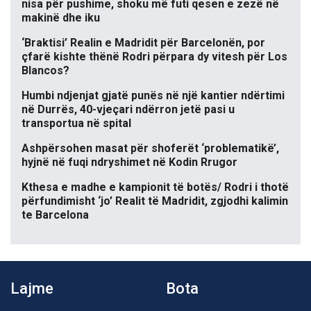
nisa për pushime, shoku më futi qesen e zezë në
makinë dhe iku
‘Braktisi’ Realin e Madridit për Barcelonën, por
çfarë kishte thënë Rodri përpara dy vitesh për Los
Blancos?
Humbi ndjenjat gjatë punës në një kantier ndërtimi
në Durrës, 40-vjeçari ndërron jetë pasi u
transportua në spital
Ashpërsohen masat për shoferët ‘problematikë’,
hyjnë në fuqi ndryshimet në Kodin Rrugor
Kthesa e madhe e kampionit të botës/ Rodri i thotë
përfundimisht ‘jo’ Realit të Madridit, zgjodhi kalimin
te Barcelona
Lajme
Bota