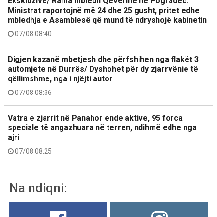
Ekskluzive/ Rama mbledh Qeverinë në Pogradec.
Ministrat raportojnë më 24 dhe 25 gusht, pritet edhe
mbledhja e Asamblesë që mund të ndryshojë kabinetin
07/08 08:40
Digjen kazanë mbetjesh dhe përfshihen nga flakët 3
automjete në Durrës/ Dyshohet për dy zjarrvënie të
qëllimshme, nga i njëjti autor
07/08 08:36
Vatra e zjarrit në Panahor ende aktive, 95 forca
speciale të angazhuara në terren, ndihmë edhe nga
ajri
07/08 08:25
Na ndiqni: