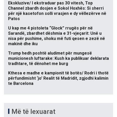
Ekskluzive/ I ekstraduar pas 30 vitesh, Top
Channel zbardh dosjen e Sokol Hoxhës: Si sherri
për një kasetofon solli vrasjen e dy vëllezërve në
Patos
U kap me 4 pistoleta “Glock” rrugës për në
Sarandë, zbardhet dëshmia e 31-vjeçarit: Unë u
nisa për pushime, shoku më futi qesen e zezë në
makinë dhe iku
Trump hedh poshtë aludimet për mungesë
municionesh luftarake: Kush ka publikuar deklarata
tradhtare, të dënohet me burg
Kthesa e madhe e kampionit të botës/ Rodri i thotë
përfundimisht ‘jo’ Realit të Madridit, zgjodhi kalimin
te Barcelona
Më të lexuarat