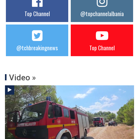
Top Channel
@topchannelalbania
@tchbreakingnews
Top Channel
Video »