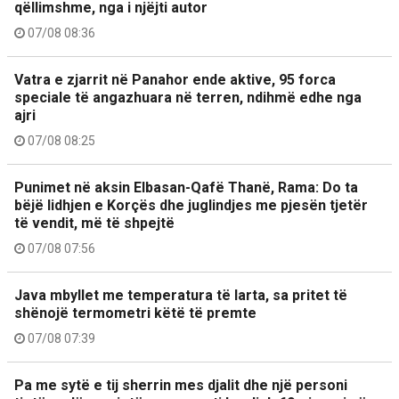
qëllimshme, nga i njëjti autor
07/08 08:36
Vatra e zjarrit në Panahor ende aktive, 95 forca
speciale të angazhuara në terren, ndihmë edhe nga
ajri
07/08 08:25
Punimet në aksin Elbasan-Qafë Thanë, Rama: Do ta
bëjë lidhjen e Korçës dhe juglindjes me pjesën tjetër
të vendit, më të shpejtë
07/08 07:56
Java mbyllet me temperatura të larta, sa pritet të
shënojë termometri këtë të premte
07/08 07:39
Pa me sytë e tij sherrin mes djalit dhe një personi