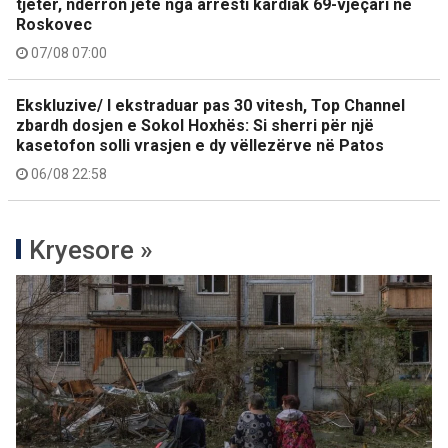
tjetër, ndërron jetë nga arresti kardiak 69-vjeçari në
Roskovec
07/08 07:00
Ekskluzive/ I ekstraduar pas 30 vitesh, Top Channel
zbardh dosjen e Sokol Hoxhës: Si sherri për një
kasetofon solli vrasjen e dy vëllezërve në Patos
06/08 22:58
Kryesore »