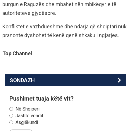
burgun e Raguzës dhe mbahet nën mbikëqyrje të
autoriteteve gjyqësore.
Konfliktet e vazhdueshme dhe ndarja që shqiptari nuk
pranonte dyshohet të kenë qenë shkaku i ngjarjes.
Top Channel
SONDAZH
Pushimet tuaja këtë vit?
Në Shqipëri
Jashtë vendit
Asgjëkundi