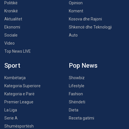
Politikë
Opinion
Kronikë
Koment
Aktualitet
Kosova dhe Rajoni
Ekonomi
Shkencë dhe Teknologji
Sociale
Auto
Video
Top News LIVE
Sport
Pop News
Kombëtarja
Showbiz
Kategoria Superiore
Lifestyle
Kategoria e Parë
Fashion
Premier League
Shëndeti
La Liga
Dieta
Serie A
Receta gatimi
Shumësportësh