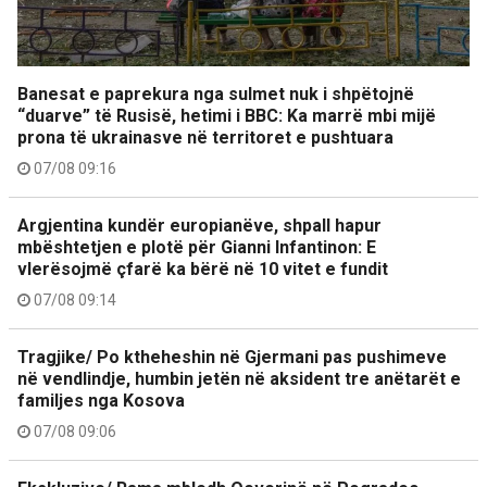
Banesat e paprekura nga sulmet nuk i shpëtojnë
“duarve” të Rusisë, hetimi i BBC: Ka marrë mbi mijë
prona të ukrainasve në territoret e pushtuara
07/08 09:16
Argjentina kundër europianëve, shpall hapur
mbështetjen e plotë për Gianni Infantinon: E
vlerësojmë çfarë ka bërë në 10 vitet e fundit
07/08 09:14
Tragjike/ Po ktheheshin në Gjermani pas pushimeve
në vendlindje, humbin jetën në aksident tre anëtarët e
familjes nga Kosova
07/08 09:06