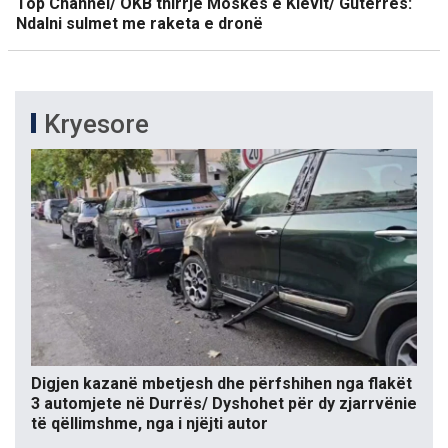
Top Channel/ OKB thirrje Moskës e Kievit/ Guterres:
Ndalni sulmet me raketa e dronë
Kryesore
Digjen kazanë mbetjesh dhe përfshihen nga flakët
3 automjete në Durrës/ Dyshohet për dy zjarrvënie
të qëllimshme, nga i njëjti autor