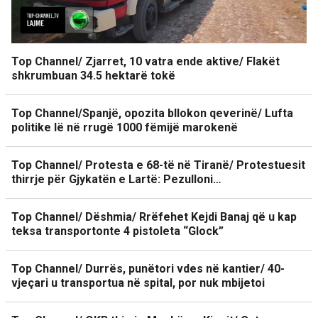
Top Channel/ Zjarret, 10 vatra ende aktive/ Flakët
shkrumbuan 34.5 hektarë tokë
Top Channel/Spanjë, opozita bllokon qeverinë/ Lufta
politike lë në rrugë 1000 fëmijë marokenë
Top Channel/ Protesta e 68-të në Tiranë/ Protestuesit
thirrje për Gjykatën e Lartë: Pezulloni…
Top Channel/ Dëshmia/ Rrëfehet Kejdi Banaj që u kap
teksa transportonte 4 pistoleta “Glock”
Top Channel/ Durrës, punëtori vdes në kantier/ 40-
vjeçari u transportua në spital, por nuk mbijetoi