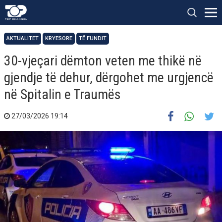
AKTUALITET
KRYESORE
TË FUNDIT
30-vjeçari dëmton veten me thikë në
gjendje të dehur, dërgohet me urgjencë
në Spitalin e Traumës
27/03/2026 19:14