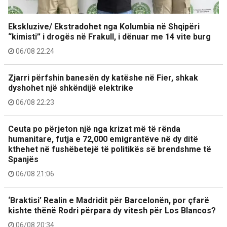
Ekskluzive/ Ekstradohet nga Kolumbia në Shqipëri
“kimisti” i drogës në Frakull, i dënuar me 14 vite burg
06/08 22:24
Zjarri përfshin banesën dy katëshe në Fier, shkak
dyshohet një shkëndijë elektrike
06/08 22:23
Ceuta po përjeton një nga krizat më të rënda
humanitare, futja e 72,000 emigrantëve në dy ditë
kthehet në fushëbetejë të politikës së brendshme të
Spanjës
06/08 21:06
‘Braktisi’ Realin e Madridit për Barcelonën, por çfarë
kishte thënë Rodri përpara dy vitesh për Los Blancos?
06/08 20:34