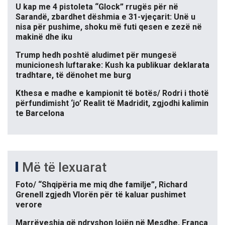
U kap me 4 pistoleta “Glock” rrugës për në
Sarandë, zbardhet dëshmia e 31-vjeçarit: Unë u
nisa për pushime, shoku më futi qesen e zezë në
makinë dhe iku
Trump hedh poshtë aludimet për mungesë
municionesh luftarake: Kush ka publikuar deklarata
tradhtare, të dënohet me burg
Kthesa e madhe e kampionit të botës/ Rodri i thotë
përfundimisht ‘jo’ Realit të Madridit, zgjodhi kalimin
te Barcelona
Më të lexuarat
Foto/ “Shqipëria me miq dhe familje”, Richard
Grenell zgjedh Vlorën për të kaluar pushimet
verore
Marrëveshja që ndryshon lojën në Mesdhe, Franca