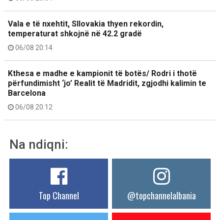
Vala e të nxehtit, Sllovakia thyen rekordin,
temperaturat shkojnë në 42.2 gradë
06/08 20:14
Kthesa e madhe e kampionit të botës/ Rodri i thotë
përfundimisht ‘jo’ Realit të Madridit, zgjodhi kalimin te
Barcelona
06/08 20:12
Na ndiqni:
Top Channel
@topchannelalbania