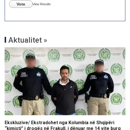
Vote
View Results
Aktualitet »
Ekskluzive/ Ekstradohet nga Kolumbia në Shqipëri
“kimisti” i drogës në Frakull, i dënuar me 14 vite burg