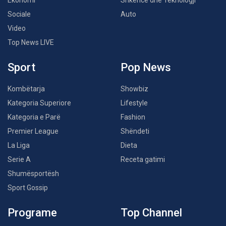
Ekonomi
Shkencë dhe Teknologji
Sociale
Auto
Video
Top News LIVE
Sport
Pop News
Kombëtarja
Showbiz
Kategoria Superiore
Lifestyle
Kategoria e Parë
Fashion
Premier League
Shëndeti
La Liga
Dieta
Serie A
Receta gatimi
Shumësportësh
Sport Gossip
Programe
Top Channel