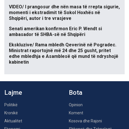
VIDEO/ I prangosur dhe nën masa të rrepta sigurie,
momenti i ekstradimit të Sokol Hoxhës në
Shqipëri, autor i tre vrasjeve
Senati amerikan konfirmon Eric P. Wendt si
ambasador të SHBA-së në Shqipëri
Ekskluzive/ Rama mbledh Qeverinë në Pogradec.
Ministrat raportojnë më 24 dhe 25 gusht, pritet
edhe mbledhja e Asamblesë që mund të ndryshojë
kabinetin
Lajme
Bota
Politikë
Opinion
Kronikë
Koment
Aktualitet
Kosova dhe Rajoni