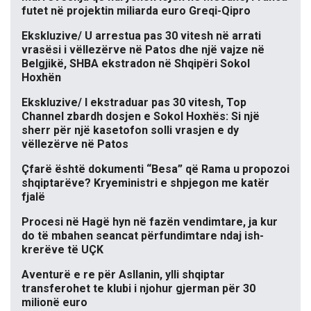
futet në projektin miliarda euro Greqi-Qipro
Ekskluzive/ U arrestua pas 30 vitesh në arrati
vrasësi i vëllezërve në Patos dhe një vajze në
Belgjikë, SHBA ekstradon në Shqipëri Sokol
Hoxhën
Ekskluzive/ I ekstraduar pas 30 vitesh, Top
Channel zbardh dosjen e Sokol Hoxhës: Si një
sherr për një kasetofon solli vrasjen e dy
vëllezërve në Patos
Çfarë është dokumenti “Besa” që Rama u propozoi
shqiptarëve? Kryeministri e shpjegon me katër
fjalë
Procesi në Hagë hyn në fazën vendimtare, ja kur
do të mbahen seancat përfundimtare ndaj ish-
krerëve të UÇK
Aventurë e re për Asllanin, ylli shqiptar
transferohet te klubi i njohur gjerman për 30
milionë euro