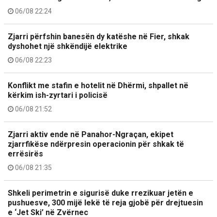
06/08 22:24
Zjarri përfshin banesën dy katëshe në Fier, shkak
dyshohet një shkëndijë elektrike
06/08 22:23
Konflikt me stafin e hotelit në Dhërmi, shpallet në
kërkim ish-zyrtari i policisë
06/08 21:52
Zjarri aktiv ende në Panahor-Ngraçan, ekipet
zjarrfikëse ndërpresin operacionin për shkak të
errësirës
06/08 21:35
Shkeli perimetrin e sigurisë duke rrezikuar jetën e
pushuesve, 300 mijë lekë të reja gjobë për drejtuesin
e ‘Jet Ski’ në Zvërnec