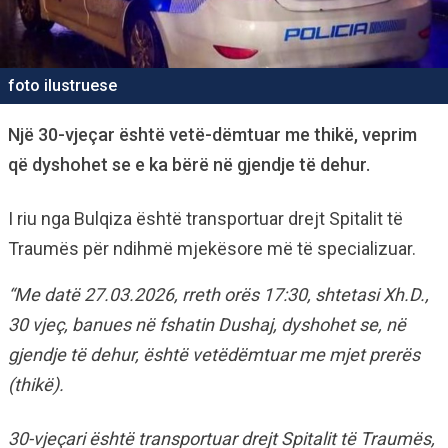
foto ilustruese
Një 30-vjeçar është vetë-dëmtuar me thikë, veprim
që dyshohet se e ka bërë në gjendje të dehur.
I riu nga Bulqiza është transportuar drejt Spitalit të
Traumës për ndihmë mjekësore më të specializuar.
“Me datë 27.03.2026, rreth orës 17:30, shtetasi Xh.D.,
30 vjeç, banues në fshatin Dushaj, dyshohet se, në
gjendje të dehur, është vetëdëmtuar me mjet prerës
(thikë).
30-vjeçari është transportuar drejt Spitalit të Traumës,