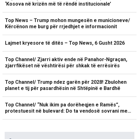
‘Kosova në krizën më të rëndë institucionale’
Top News – Trump mohon mungesën e municioneve/
Kërcënon me burg për rrjedhjet e informacionit
Lajmet kryesore të ditës – Top News, 6 Gusht 2026
Top Channel/ Zjarri aktiv ende në Panahor-Ngraçan,
zjarrfikëset në vështirësi për shkak të errësirës
Top Channel/ Trump ndez garën për 2028! Zbulohen
planet e tij për pasardhësin në Shtëpinë e Bardhë
Top Channel/ “Nuk ikim pa dorëheqjen e Ramës”,
protestuesit në bulevard: Do ta vendosë sovrani me…