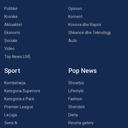
Politikë
Opinion
Kronikë
Koment
Aktualitet
Kosova dhe Rajoni
Ekonomi
Shkencë dhe Teknologji
Sociale
Auto
Video
Top News LIVE
Sport
Pop News
Kombëtarja
Showbiz
Kategoria Superiore
Lifestyle
Kategoria e Parë
Fashion
Premier League
Shëndeti
La Liga
Dieta
Serie A
Receta gatimi