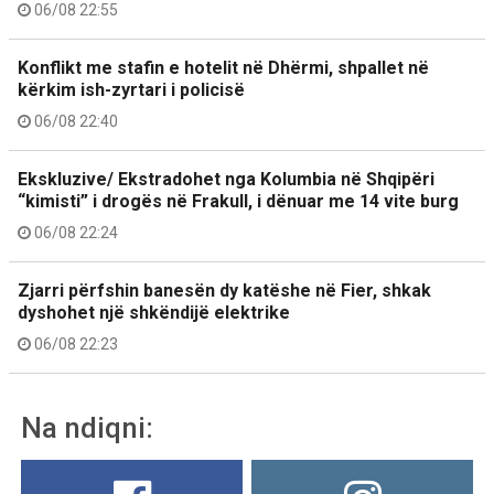
06/08 22:55
Konflikt me stafin e hotelit në Dhërmi, shpallet në
kërkim ish-zyrtari i policisë
06/08 22:40
Ekskluzive/ Ekstradohet nga Kolumbia në Shqipëri
“kimisti” i drogës në Frakull, i dënuar me 14 vite burg
06/08 22:24
Zjarri përfshin banesën dy katëshe në Fier, shkak
dyshohet një shkëndijë elektrike
06/08 22:23
Na ndiqni: