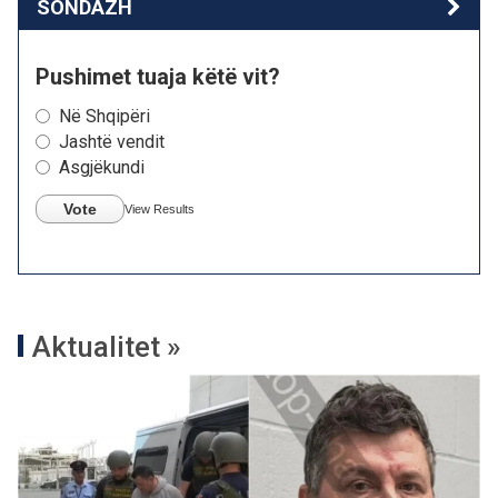
SONDAZH
Pushimet tuaja këtë vit?
Në Shqipëri
Jashtë vendit
Asgjëkundi
Vote
View Results
Aktualitet »