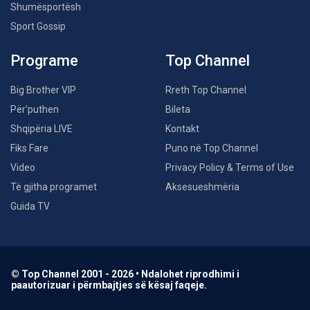
Shumësportësh
Sport Gossip
Programe
Top Channel
Big Brother VIP
Rreth Top Channel
Për’puthen
Bileta
Shqipëria LIVE
Kontakt
Fiks Fare
Puno në Top Channel
Video
Privacy Policy & Terms of Use
Të gjitha programet
Aksesueshmëria
Guida TV
© Top Channel 2001 - 2026 • Ndalohet riprodhimi i
paautorizuar i përmbajtjes së kësaj faqeje.