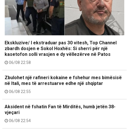
Ekskluzive/ I ekstraduar pas 30 vitesh, Top Channel
zbardh dosjen e Sokol Hoxhës: Si sherri për një
kasetofon solli vrasjen e dy vëllezërve në Patos
06/08 22:58
Zbulohet një rafineri kokaine e fshehur mes bimësisë
në Itali, mes të arrestuarve edhe një shqiptar
06/08 22:55
Aksident në fshatin Fan të Mirditës, humb jetën 38-
vjeçari
06/08 22:54