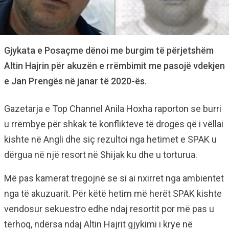
Gjykata e Posaçme dënoi me burgim të përjetshëm
Altin Hajrin për akuzën e rrëmbimit me pasojë vdekjen
e Jan Prengës në janar të 2020-ës.
Gazetarja e Top Channel Anila Hoxha raporton se burri
u rrëmbye për shkak të konflikteve të drogës që i vëllai
kishte në Angli dhe siç rezultoi nga hetimet e SPAK u
dërgua në një resort në Shijak ku dhe u torturua.
Më pas kamerat tregojnë se si ai nxirret nga ambientet
nga të akuzuarit. Për këtë hetim më herët SPAK kishte
vendosur sekuestro edhe ndaj resortit por më pas u
tërhoq, ndërsa ndaj Altin Hajrit gjykimi i krye në