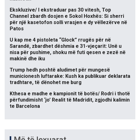
Ekskluzive/ I ekstraduar pas 30 vitesh, Top
Channel zbardh dosjen e Sokol Hoxhës: Si sherri
për një kasetofon solli vrasjen e dy vëllezërve në
Patos
U kap me 4 pistoleta “Glock” rrugës për në
Sarandë, zbardhet dëshmia e 31-vjeçarit: Unë u
nisa për pushime, shoku më futi qesen e zezë në
makinë dhe iku
Trump hedh poshtë aludimet për mungesë
municionesh luftarake: Kush ka publikuar deklarata
tradhtare, të dënohet me burg
Kthesa e madhe e kampionit të botës/ Rodri i thotë
përfundimisht ‘jo’ Realit të Madridit, zgjodhi kalimin
te Barcelona
Më të lexuarat