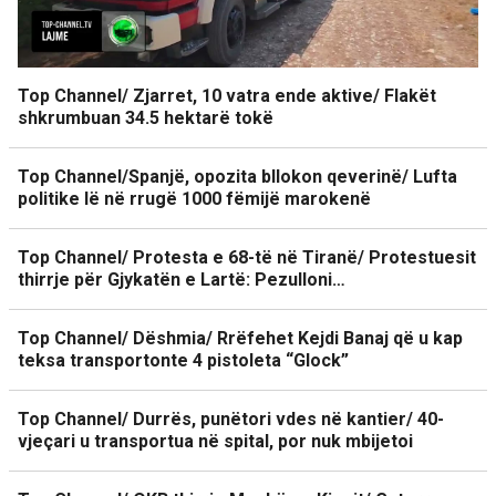
Top Channel/ Zjarret, 10 vatra ende aktive/ Flakët
shkrumbuan 34.5 hektarë tokë
Top Channel/Spanjë, opozita bllokon qeverinë/ Lufta
politike lë në rrugë 1000 fëmijë marokenë
Top Channel/ Protesta e 68-të në Tiranë/ Protestuesit
thirrje për Gjykatën e Lartë: Pezulloni…
Top Channel/ Dëshmia/ Rrëfehet Kejdi Banaj që u kap
teksa transportonte 4 pistoleta “Glock”
Top Channel/ Durrës, punëtori vdes në kantier/ 40-
vjeçari u transportua në spital, por nuk mbijetoi