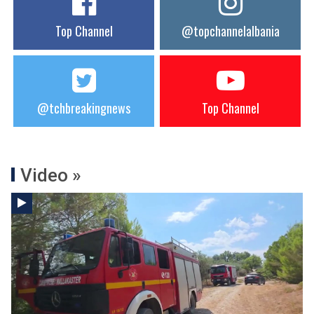
Top Channel
@topchannelalbania
@tchbreakingnews
Top Channel
Video »