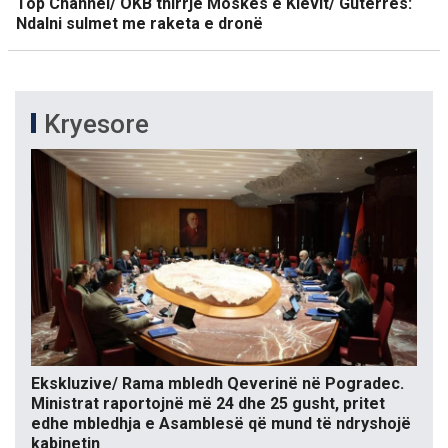
Top Channel/ OKB thirrje Moskës e Kievit/ Guterres:
Ndalni sulmet me raketa e dronë
Kryesore
Ekskluzive/ Rama mbledh Qeverinë në Pogradec.
Ministrat raportojnë më 24 dhe 25 gusht, pritet
edhe mbledhja e Asamblesë që mund të ndryshojë
kabinetin