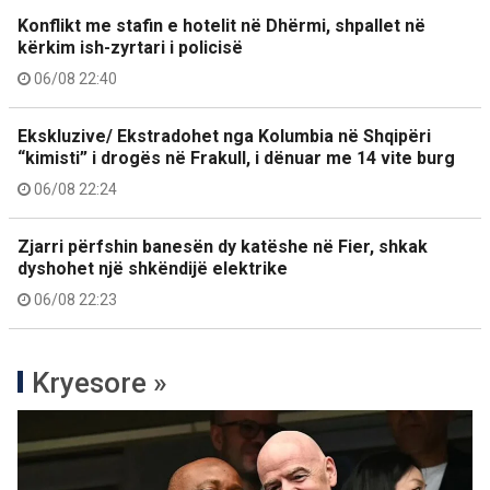
Konflikt me stafin e hotelit në Dhërmi, shpallet në
kërkim ish-zyrtari i policisë
06/08 22:40
Ekskluzive/ Ekstradohet nga Kolumbia në Shqipëri
“kimisti” i drogës në Frakull, i dënuar me 14 vite burg
06/08 22:24
Zjarri përfshin banesën dy katëshe në Fier, shkak
dyshohet një shkëndijë elektrike
06/08 22:23
Kryesore »