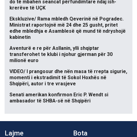
do të mbahen seancat përfundimtare ndaj ish-
krerëve të UÇK
Ekskluzive/ Rama mbledh Qeverinë në Pogradec.
Ministrat raportojnë më 24 dhe 25 gusht, pritet
edhe mbledhja e Asamblesë që mund të ndryshojë
kabinetin
Aventurë e re për Asllanin, ylli shqiptar
transferohet te klubi i njohur gjerman për 30
milionë euro
VIDEO/ I prangosur dhe nën masa të rrepta sigurie,
momenti i ekstradimit të Sokol Hoxhës në
Shqipëri, autor i tre vrasjeve
Senati amerikan konfirmon Eric P. Wendt si
ambasador të SHBA-së në Shqipëri
Lajme
Bota