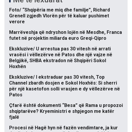
Foto/ “Shqipëria me miq dhe familje”, Richard
Grenell zgjedh Vlorën për të kaluar pushimet
verore
Marrëveshja që ndryshon lojën në Mesdhe, Franca
futet në projektin miliarda euro Greqi-Qipro
Ekskluzive/ U arrestua pas 30 vitesh në arrati
vrasësi i vëllezërve në Patos dhe një vajze në
Belgjikë, SHBA ekstradon në Shqipëri Sokol
Hoxhën
Ekskluzive/ I ekstraduar pas 30 vitesh, Top
Channel zbardh dosjen e Sokol Hoxhës: Si sherri
për një kasetofon solli vrasjen e dy vëllezërve në
Patos
Çfarë është dokumenti “Besa” që Rama u propozoi
shqiptarëve? Kryeministri e shpjegon me katër
fjalë
Procesi në Hagë hyn në fazën vendimtare, ja kur