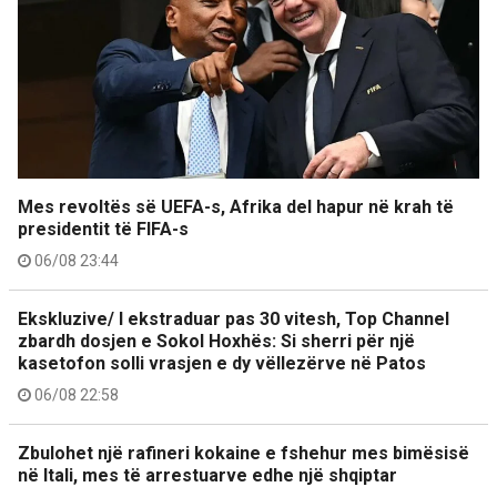
Mes revoltës së UEFA-s, Afrika del hapur në krah të
presidentit të FIFA-s
06/08 23:44
Ekskluzive/ I ekstraduar pas 30 vitesh, Top Channel
zbardh dosjen e Sokol Hoxhës: Si sherri për një
kasetofon solli vrasjen e dy vëllezërve në Patos
06/08 22:58
Zbulohet një rafineri kokaine e fshehur mes bimësisë
në Itali, mes të arrestuarve edhe një shqiptar