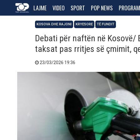
LAJME
VIDEO
SPORT
POP NEWS
PROGRAM
KOSOVA DHE RAJONI
KRYESORE
TË FUNDIT
Debati për naftën në Kosovë/ B
taksat pas rritjes së çmimit, q
23/03/2026 19:36