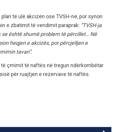
në plan të ulë akcizën ose TVSH-në, por synon
in e zbatimit të vendimit paraprak:
“TVSH-ja
k se është shumë problem të përcillet… Në
ion heqjen e akcizës, por përcjelljen e
çmimin tavan”.
të çmimit të naftës në tregun ndërkombëtar
sisë për ruajtjen e rezervave të naftës.