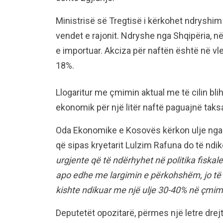
Ministrisë së Tregtisë i kërkohet ndryshim 
vendet e rajonit. Ndryshe nga Shqipëria, 
e importuar. Akciza për naftën është në vle
18%.
Llogaritur me çmimin aktual me të cilin bli
ekonomik për një litër naftë paguajnë taksa
Oda Ekonomike e Kosovës kërkon ulje nga 
që sipas kryetarit Lulzim Rafuna do të ndi
urgjente që të ndërhyhet në politika fiskale
apo edhe me largimin e përkohshëm, jo të p
kishte ndikuar me një ulje 30-40% në çmim 
Deputetët opozitarë, përmes një letre drejt