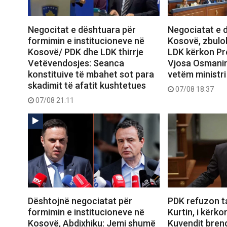
Negocitat e dështuara për
Negociatat e 
formimin e institucioneve në
Kosovë, zbulo
Kosovë/ PDK dhe LDK thirrje
LDK kërkon Pr
Vetëvendosjes: Seanca
Vjosa Osmanin,
konstituive të mbahet sot para
vetëm ministri
skadimit të afatit kushtetues
07/08 18:37
07/08 21:11
Dështojnë negociatat për
PDK refuzon t
formimin e institucioneve në
Kurtin, i kërko
Kosovë, Abdixhiku: Jemi shumë
Kuvendit brend