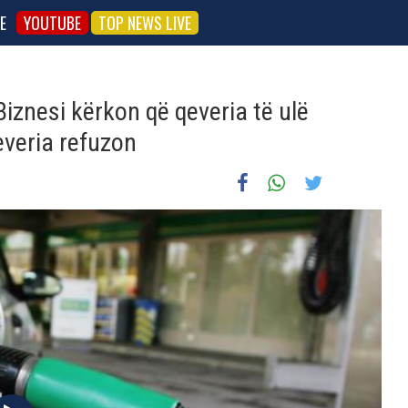
E
YOUTUBE
TOP NEWS LIVE
iznesi kërkon që qeveria të ulë
everia refuzon