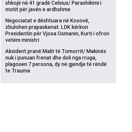
shkojë në 41 gradë Celsius/ Parashikimi i
motit për javën e ardhshme
Negociatat e dështuara në Kosovë,
zbulohen prapaskenat. LDK kërkon
Presidentin për Vjosa Osmanin, Kurti i ofron
vetëm ministri
Aksident pranë Malit të Tomorrit/ Makinës
nuk i punuan frenat dhe doli nga rruga,
plagosen 7 persona, dy në gjendje të rëndë
te Trauma