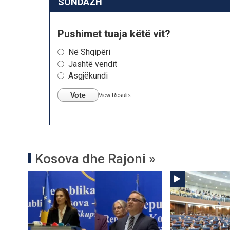
SONDAZH
Pushimet tuaja këtë vit?
Në Shqipëri
Jashtë vendit
Asgjëkundi
Vote
View Results
Kosova dhe Rajoni »