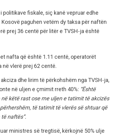
i politikave fiskale, siç kanë vepruar edhe
në Kosovë paguhen vetëm dy taksa për naftën
rë prej 36 centë për litër e TVSH-ja është
het nafta që është 1.11 centë, operatorët
 në vlerë prej 62 centë.
akciza dhe lirim të përkohshëm nga TVSH-ja,
konte në uljen e çmimit rreth 40%:
“Është
 në këtë rast ose me uljen e tatimit të akcizës
ërhershëm, të tatimit të vlerës së shtuar që
të naftës”.
uar ministres së tregtisë, kërkojnë 50% ulje