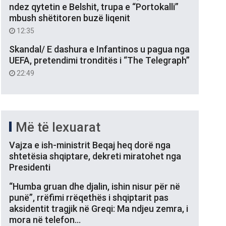
ndez qytetin e Belshit, trupa e “Portokalli”
mbush shëtitoren buzë liqenit
12:35
Skandal/ E dashura e Infantinos u pagua nga
UEFA, pretendimi tronditës i “The Telegraph”
22:49
Më të lexuarat
Vajza e ish-ministrit Beqaj heq dorë nga
shtetësia shqiptare, dekreti miratohet nga
Presidenti
“Humba gruan dhe djalin, ishin nisur për në
punë”, rrëfimi rrëqethës i shqiptarit pas
aksidentit tragjik në Greqi: Ma ndjeu zemra, i
mora në telefon…