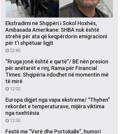
Ekstradimi në Shqipëri i Sokol Hoxhës,
Ambasada Amerikane: SHBA nuk është
strehë për ata që keqpërdorin emigracioni
për t’i shpëtuar ligjit
22:40
“Rruga jonë është e qartë”/ BE nën presion
për anëtarët e rinj, Rama për Financial
Times: Shqipëria ndodhet në momentin më
të mirë
12:02
Europa digjet nga vapa ekstreme/ “Thyhen”
rekordet e temperaturave, mijëra viktima
nga nxehtësia
12:50
Festë me “Verë dhe Portokalle”, humori