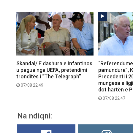
Skandal/ E dashura e Infantinos
“Referendumet
u pagua nga UEFA, pretendimi
pamundura”, K
tronditës i “The Telegraph”
Precedenti i 
mungesa e ligj
07/08 22:49
dot hartën e 
07/08 22:47
Na ndiqni: