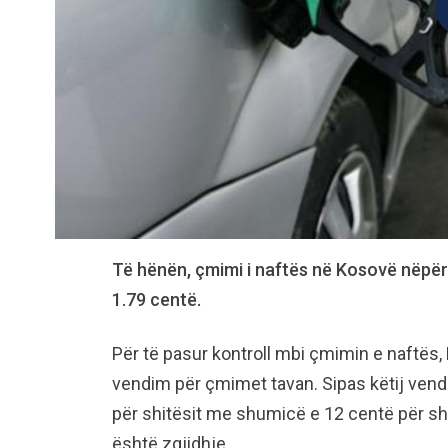
Të hënën, çmimi i naftës në Kosovë nëpër 
1.79 centë.
Për të pasur kontroll mbi çmimin e naftës,
vendim për çmimet tavan. Sipas këtij vendi
për shitësit me shumicë e 12 centë për sh
është zgjidhje.