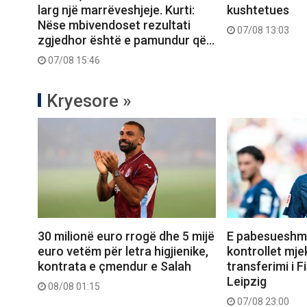
larg një marrëveshjeje. Kurti:
kushtetues
Nëse mbivendoset rezultati
07/08 13:03
zgjedhor është e pamundur që…
07/08 15:46
Kryesore »
30 milionë euro rrogë dhe 5 mijë
E pabesueshme
euro vetëm për letra higjienike,
kontrollet mje
kontrata e çmendur e Salah
transferimi i Fi
Leipzig
08/08 01:15
07/08 23:00