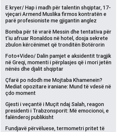
E kryer/ Hap i madh për talentin shqiptar, 17-
vjeçari Armend Muslika firmos kontratën e
parë profesioniste me gjigantin anglez
Bomba për të vrarë Messin dhe tentativa për
t’iu afruar Ronaldos në hotel, dosja sekrete
zbulon kërcënimet që tronditën Botërorin
Foto+Video/ Dalin pamjet e aksidentit tragjik
në Greqi, momenti i përplasjes që i mori jetën
nënës dhe djalit shqiptar
Çfarë po ndodh me Mojtaba Khamenein?
Mediat opozitare iraniane: Mund të vdesë në
çdo moment
Gjesti i veçantë i Muçit ndaj Salah, reagon
presidenti i Trabzonsporit: Më emocionoi, e
falënderoj publikisht
Fundjavë përvëluese, termometri pritet të