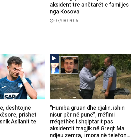
aksident tre anëtarët e familjes
nga Kosova
07/08 09:06
, dështojnë
“Humba gruan dhe djalin, ishin
kësore, prishet
nisur për në punë”, rrëfimi
snik Asllanit te
rrëqethës i shqiptarit pas
aksidentit tragjik në Greqi: Ma
ndjeu zemra, i mora në telefon…