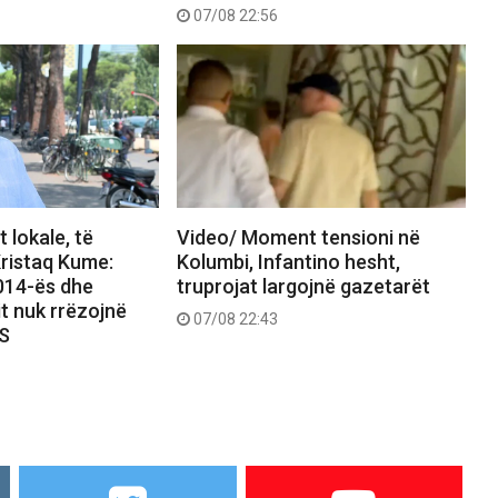
07/08 22:56
 lokale, të
Video/ Moment tensioni në
ristaq Kume:
Kolumbi, Infantino hesht,
2014-ës dhe
truprojat largojnë gazetarët
it nuk rrëzojnë
07/08 22:43
PS