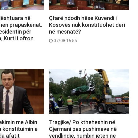
dështuara në
Çfarë ndodh nëse Kuvendi i
hen prapaskenat.
Kosovës nuk konstituohet deri
esidentin për
në mesnatë?
 Kurti i ofron
07/08 16:55
akimin me Albin
Tragjike/ Po ktheheshin në
n konstituimin e
Gjermani pas pushimeve në
a afatit
vendlindje, humbin jetën në