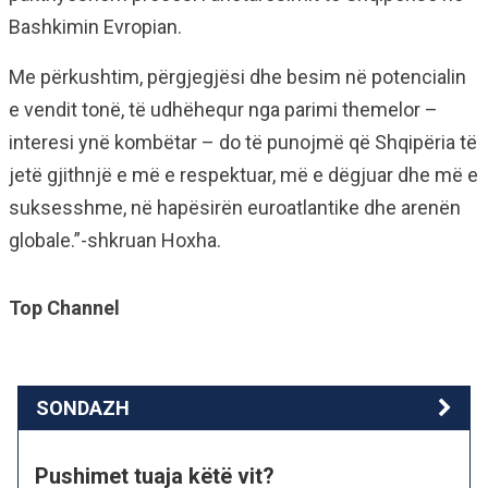
Bashkimin Evropian.
Me përkushtim, përgjegjësi dhe besim në potencialin
e vendit tonë, të udhëhequr nga parimi themelor –
interesi ynë kombëtar – do të punojmë që Shqipëria të
jetë gjithnjë e më e respektuar, më e dëgjuar dhe më e
suksesshme, në hapësirën euroatlantike dhe arenën
globale.”-shkruan Hoxha.
Top Channel
SONDAZH
Pushimet tuaja këtë vit?