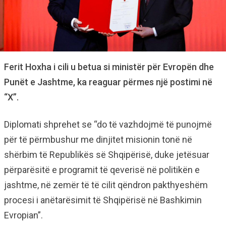
Ferit Hoxha i cili u betua si ministër për Evropën dhe
Punët e Jashtme, ka reaguar përmes një postimi në
“X”.
Diplomati shprehet se “do të vazhdojmë të punojmë
për të përmbushur me dinjitet misionin tonë në
shërbim të Republikës së Shqipërisë, duke jetësuar
përparësitë e programit të qeverisë në politikën e
jashtme, në zemër të të cilit qëndron pakthyeshëm
procesi i anëtarësimit të Shqipërisë në Bashkimin
Evropian”.