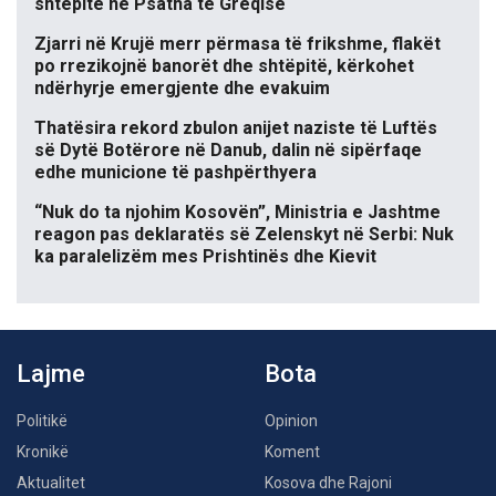
shtëpitë në Psatha të Greqisë
Zjarri në Krujë merr përmasa të frikshme, flakët
po rrezikojnë banorët dhe shtëpitë, kërkohet
ndërhyrje emergjente dhe evakuim
Thatësira rekord zbulon anijet naziste të Luftës
së Dytë Botërore në Danub, dalin në sipërfaqe
edhe municione të pashpërthyera
“Nuk do ta njohim Kosovën”, Ministria e Jashtme
reagon pas deklaratës së Zelenskyt në Serbi: Nuk
ka paralelizëm mes Prishtinës dhe Kievit
Lajme
Bota
Politikë
Opinion
Kronikë
Koment
Aktualitet
Kosova dhe Rajoni