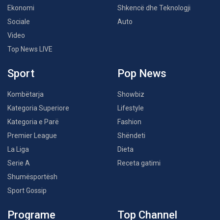
Ekonomi
Shkencë dhe Teknologji
Sociale
Auto
Video
Top News LIVE
Sport
Pop News
Kombëtarja
Showbiz
Kategoria Superiore
Lifestyle
Kategoria e Parë
Fashion
Premier League
Shëndeti
La Liga
Dieta
Serie A
Receta gatimi
Shumësportësh
Sport Gossip
Programe
Top Channel