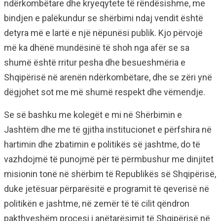
ndërkombëtare dhe kryeqytete të rëndësishme, me
bindjen e palëkundur se shërbimi ndaj vendit është
detyra më e lartë e një nëpunësi publik. Kjo përvojë
më ka dhënë mundësinë të shoh nga afër se sa
shumë është rritur pesha dhe besueshmëria e
Shqipërisë në arenën ndërkombëtare, dhe se zëri ynë
dëgjohet sot me më shumë respekt dhe vëmendje.
Se së bashku me kolegët e mi në Shërbimin e
Jashtëm dhe me të gjitha institucionet e përfshira në
hartimin dhe zbatimin e politikës së jashtme, do të
vazhdojmë të punojmë për të përmbushur me dinjitet
misionin tonë në shërbim të Republikës së Shqipërisë,
duke jetësuar përparësitë e programit të qeverisë në
politikën e jashtme, në zemër të të cilit qëndron
pakthyeshëm procesi i anëtarësimit të Shqipërisë në