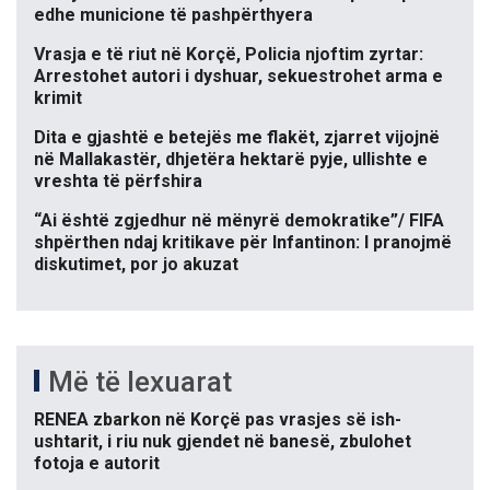
edhe municione të pashpërthyera
Vrasja e të riut në Korçë, Policia njoftim zyrtar:
Arrestohet autori i dyshuar, sekuestrohet arma e
krimit
Dita e gjashtë e betejës me flakët, zjarret vijojnë
në Mallakastër, dhjetëra hektarë pyje, ullishte e
vreshta të përfshira
“Ai është zgjedhur në mënyrë demokratike”/ FIFA
shpërthen ndaj kritikave për Infantinon: I pranojmë
diskutimet, por jo akuzat
Më të lexuarat
RENEA zbarkon në Korçë pas vrasjes së ish-
ushtarit, i riu nuk gjendet në banesë, zbulohet
fotoja e autorit