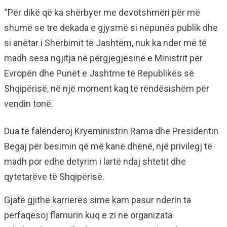
“Për dikë që ka shërbyer me devotshmëri për më
shumë se tre dekada e gjysmë si nëpunës publik dhe
si anëtar i Shërbimit të Jashtëm, nuk ka nder më të
madh sesa ngjitja në përgjegjësinë e Ministrit për
Evropën dhe Punët e Jashtme të Republikës së
Shqipërisë, në një moment kaq të rëndësishëm për
vendin tonë.
Dua të falënderoj Kryeministrin Rama dhe Presidentin
Begaj për besimin që më kanë dhënë, një privilegj të
madh por edhe detyrim i lartë ndaj shtetit dhe
qytetarëve të Shqipërisë.
Gjatë gjithë karrierës sime kam pasur nderin ta
përfaqësoj flamurin kuq e zi në organizata