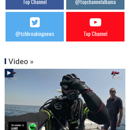
Top Channel
@topchannelalbania
@tchbreakingnews
Top Channel
Video »