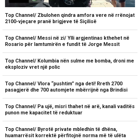
Top Channel/ Zbulohen qindra amfora vere në rrënojat
2100-vjeçare pranë brigjeve të Siçilisë
Top Channel/ Messi në zi/ Ylli argjentinas kthehet në
Rosario për lamtumirën e fundit të Jorge Messit
Top Channel/ Kolumbia nën sulme me bomba, droni me
eksploziv vret një polic
Top Channel/ Vlora “pushtim” nga deti! Rreth 2700
pasagjerë dhe 700 automjete mbërrijnë nga Brindisi
Top Channel/ Pa ujë, misri thahet në arë, kanali vaditës
punon me kapacitet të reduktuar
Top Channel/ Byrotë private mbledhin të dhëna,
huamarrësit korrektë përfitojnë norma më të ulëta