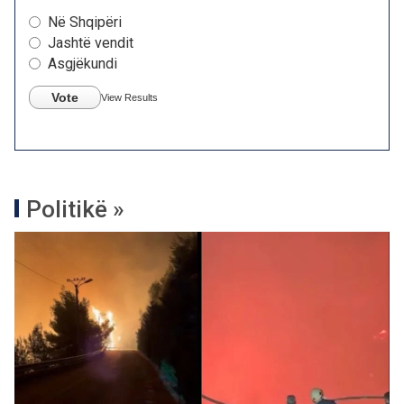
Në Shqipëri
Jashtë vendit
Asgjëkundi
Vote
View Results
Politikë »