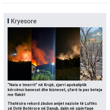
Kryesore
“Nata e tmerrit” në Krujë, zjarri apokaliptik
kërcënoi banesat dhe bizneset, çfarë la pas beteja
me flakët
Thatësira rekord zbulon anijet naziste të Luftës
së Dytë Botërore në Danub, dalin në sipërfaqe