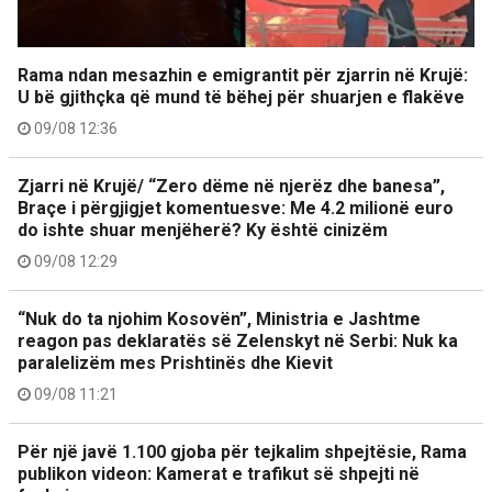
Rama ndan mesazhin e emigrantit për zjarrin në Krujë:
U bë gjithçka që mund të bëhej për shuarjen e flakëve
09/08 12:36
Zjarri në Krujë/ “Zero dëme në njerëz dhe banesa”,
Braçe i përgjigjet komentuesve: Me 4.2 milionë euro
do ishte shuar menjëherë? Ky është cinizëm
09/08 12:29
“Nuk do ta njohim Kosovën”, Ministria e Jashtme
reagon pas deklaratës së Zelenskyt në Serbi: Nuk ka
paralelizëm mes Prishtinës dhe Kievit
09/08 11:21
Për një javë 1.100 gjoba për tejkalim shpejtësie, Rama
publikon videon: Kamerat e trafikut së shpejti në