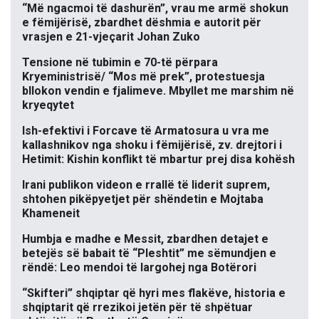
“Më ngacmoi të dashurën”, vrau me armë shokun
e fëmijërisë, zbardhet dëshmia e autorit për
vrasjen e 21-vjeçarit Johan Zuko
Tensione në tubimin e 70-të përpara
Kryeministrisë/ “Mos më prek”, protestuesja
bllokon vendin e fjalimeve. Mbyllet me marshim në
kryeqytet
Ish-efektivi i Forcave të Armatosura u vra me
kallashnikov nga shoku i fëmijërisë, zv. drejtori i
Hetimit: Kishin konflikt të mbartur prej disa kohësh
Irani publikon videon e rrallë të liderit suprem,
shtohen pikëpyetjet për shëndetin e Mojtaba
Khameneit
Humbja e madhe e Messit, zbardhen detajet e
betejës së babait të “Pleshtit” me sëmundjen e
rëndë: Leo mendoi të largohej nga Botërori
“Skifteri” shqiptar që hyri mes flakëve, historia e
shqiptarit që rrezikoi jetën për të shpëtuar