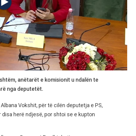
shtëm, anëtarët e komisionit u ndalën te
arë nga deputetët.
 Albana Vokshit, për të cilën deputetja e PS,
r disa herë ndjesë, por shtoi se e kupton