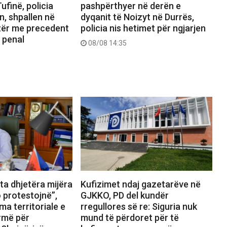
ufinë, policia
pashpërthyer në derën e
n, shpallen në
dyqanit të Noizyt në Durrës,
ezër me precedent
policia nis hetimet për ngjarjen
 penal
08/08 14:35
ta dhjetëra mijëra
Kufizimet ndaj gazetarëve në
 protestojnë”,
GJKKO, PD del kundër
ma territoriale e
rregullores së re: Siguria nuk
rmë për
mund të përdoret për të