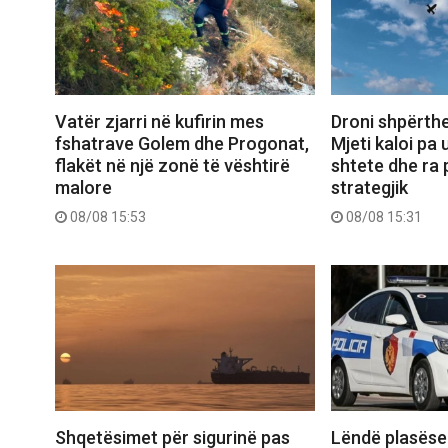
Vatër zjarri në kufirin mes
Droni shpërthe
fshatrave Golem dhe Progonat,
Mjeti kaloi pa
flakët në një zonë të vështirë
shtete dhe ra 
malore
strategjik
08/08 15:53
08/08 15:31
Shqetësimet për sigurinë pas
Lëndë plasëse