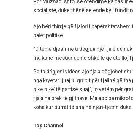
Por Muzhaqi shtoi se ofendime ka pasur e
socialiste, duke thënë se ende ky i fundit 
Ajo bëri thirrje që fjalori i papërshtatshë
palët politike.
“Ditën e djeshme u dëgjua një fjalë që nuk 
ma kanë mësuar që në shkollë që atë lloj f
Po ta dëgjoni videon ajo fjala dëgjohet 
nga kryetari juaj iu grupit për fjalinë që tha
pikë pikë’ të partisë suaj”, jo vetëm për gr
fjala na prek të gjithave. Me apo pa mikrof
koha kur burrat të shajnë njëri-tjetrin duk
Top Channel