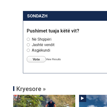
SONDAZH
Pushimet tuaja këtë vit?
Në Shqipëri
Jashtë vendit
Asgjëkundi
Vote
View Results
Kryesore »