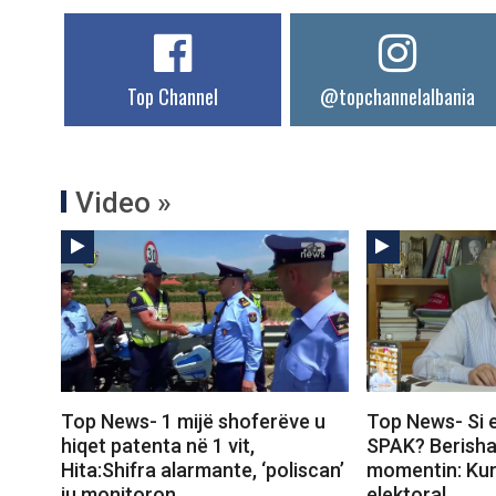
Top Channel
@topchannelalbania
Video »
Top News- 1 mijë shoferëve u
Top News- Si 
hiqet patenta në 1 vit,
SPAK? Berisha
Hita:Shifra alarmante, ‘poliscan’
momentin: Kur 
ju monitoron
elektoral