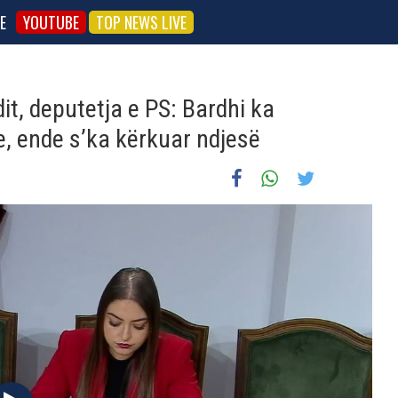
E
YOUTUBE
TOP NEWS LIVE
it, deputetja e PS: Bardhi ka
e, ende s’ka kërkuar ndjesë