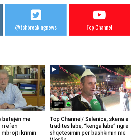
@tchbreakingnews
Top Channel
e betejën me
Top Channel/ Selenica, skena e
 rrëfen
traditës labe, “kënga labe” ngre
mbrojti krimin
shqetësimin për bashkimin me
Vlorën