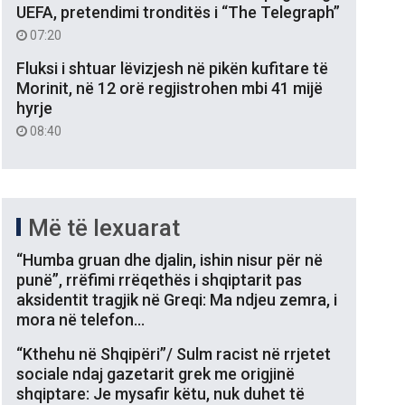
UEFA, pretendimi tronditës i “The Telegraph”
07:20
Fluksi i shtuar lëvizjesh në pikën kufitare të
Morinit, në 12 orë regjistrohen mbi 41 mijë
hyrje
08:40
Më të lexuarat
“Humba gruan dhe djalin, ishin nisur për në
punë”, rrëfimi rrëqethës i shqiptarit pas
aksidentit tragjik në Greqi: Ma ndjeu zemra, i
mora në telefon…
“Kthehu në Shqipëri”/ Sulm racist në rrjetet
sociale ndaj gazetarit grek me origjinë
shqiptare: Je mysafir këtu, nuk duhet të