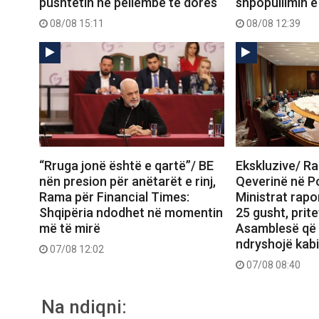
pushtetin në pëllëmbë të dorës
shpopullimin e
08/08 15:11
08/08 12:39
“Rruga jonë është e qartë”/ BE
Ekskluzive/ R
nën presion për anëtarët e rinj,
Qeverinë në P
Rama për Financial Times:
Ministrat rap
Shqipëria ndodhet në momentin
25 gusht, prit
më të mirë
Asamblesë që
ndryshojë kabi
07/08 12:02
07/08 08:40
Na ndiqni: