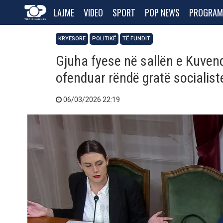
LAJME
VIDEO
SPORT
POP NEWS
PROGRAM
KRYESORE
POLITIKË
TË FUNDIT
Gjuha fyese në sallën e Kuvend
ofenduar rëndë gratë socialist
06/03/2026 22:19