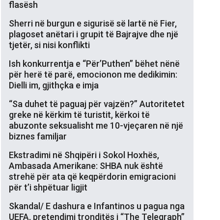
flasësh
Sherri në burgun e sigurisë së lartë në Fier,
plagoset anëtari i grupit të Bajrajve dhe një
tjetër, si nisi konflikti
Ish konkurrentja e “Për’Puthen” bëhet nënë
për herë të parë, emocionon me dedikimin:
Dielli im, gjithçka e imja
“Sa duhet të paguaj për vajzën?” Autoritetet
greke në kërkim të turistit, kërkoi të
abuzonte seksualisht me 10-vjeçaren në një
biznes familjar
Ekstradimi në Shqipëri i Sokol Hoxhës,
Ambasada Amerikane: SHBA nuk është
strehë për ata që keqpërdorin emigracioni
për t’i shpëtuar ligjit
Skandal/ E dashura e Infantinos u pagua nga
UEFA, pretendimi tronditës i “The Telegraph”