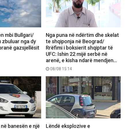
n mbi Bullgari/
Nga puna në ndërtim dhe skelat
 u zbuluar nga dy
te shqiponja në Beograd/
pranë gazsjellësit
Rrëfimi i boksierit shqiptar të
UFC: Ishin 22 mijë serbë në
arenë, e kisha ndarë mendjen…
08/08 15:14
 në banesën e një
Lëndë eksplozive e