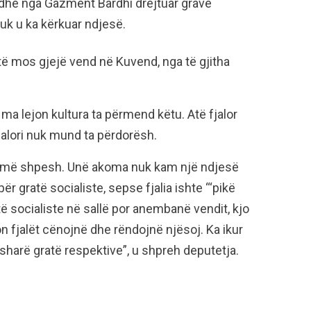
dhe nga Gazment Bardhi drejtuar grave
nuk u ka kërkuar ndjesë.
m të mos gjejë vend në Kuvend, nga të gjitha
ma lejon kultura ta përmend këtu. Atë fjalor
jalori nuk mund ta përdorësh.
shumë shpesh. Unë akoma nuk kam një ndjesë
 për gratë socialiste, sepse fjalia ishte “‘pikë
atë socialiste në sallë por anembanë vendit, kjo
on fjalët cënojnë dhe rëndojnë njësoj. Ka ikur
e sharë gratë respektive”, u shpreh deputetja.