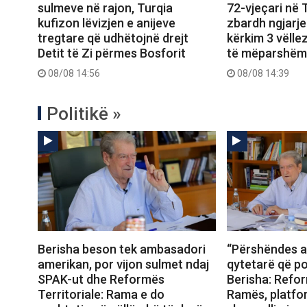
sulmeve në rajon, Turqia
72-vjeçari në T
kufizon lëvizjen e anijeve
zbardh ngjarje
tregtare që udhëtojnë drejt
kërkim 3 vëll
Detit të Zi përmes Bosforit
të mëparshëm
08/08 14:56
08/08 14:39
Politikë »
Berisha beson tek ambasadori
“Përshëndes a
amerikan, por vijon sulmet ndaj
qytetarë që po
SPAK-ut dhe Reformës
Berisha: Refor
Territoriale: Rama e do
Ramës, platfo