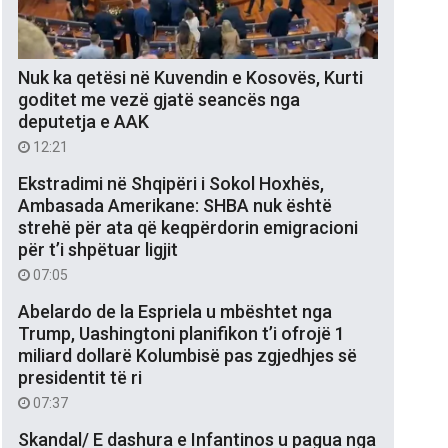
Nuk ka qetësi në Kuvendin e Kosovës, Kurti
goditet me vezë gjatë seancës nga
deputetja e AAK
12:21
Ekstradimi në Shqipëri i Sokol Hoxhës,
Ambasada Amerikane: SHBA nuk është
strehë për ata që keqpërdorin emigracioni
për t’i shpëtuar ligjit
07:05
Abelardo de la Espriela u mbështet nga
Trump, Uashingtoni planifikon t’i ofrojë 1
miliard dollarë Kolumbisë pas zgjedhjes së
presidentit të ri
07:37
Skandal/ E dashura e Infantinos u pagua nga