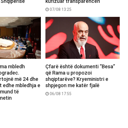
 Shqipërisë
kufizuar transparencën
07/08 13:25
ama mbledh
Çfarë është dokumenti “Besa”
ogradec.
që Rama u propozoi
ortojnë më 24 dhe
shqiptarëve? Kryeministri e
et edhe mbledhja e
shpjegon me katër fjalë
 mund të
06/08 17:55
netin