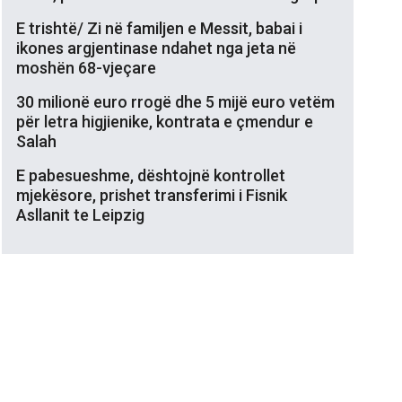
E trishtë/ Zi në familjen e Messit, babai i
ikones argjentinase ndahet nga jeta në
moshën 68-vjeçare
30 milionë euro rrogë dhe 5 mijë euro vetëm
për letra higjienike, kontrata e çmendur e
Salah
E pabesueshme, dështojnë kontrollet
mjekësore, prishet transferimi i Fisnik
Asllanit te Leipzig