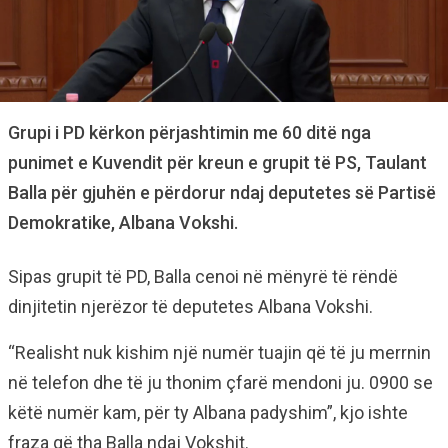
Grupi i PD kërkon përjashtimin me 60 ditë nga
punimet e Kuvendit për kreun e grupit të PS, Taulant
Balla për gjuhën e përdorur ndaj deputetes së Partisë
Demokratike, Albana Vokshi.
Sipas grupit të PD, Balla cenoi në mënyrë të rëndë
dinjitetin njerëzor të deputetes Albana Vokshi.
“Realisht nuk kishim një numër tuajin që të ju merrnin
në telefon dhe të ju thonim çfarë mendoni ju. 0900 se
këtë numër kam, për ty Albana padyshim”, kjo ishte
fraza që tha Balla ndaj Vokshit.