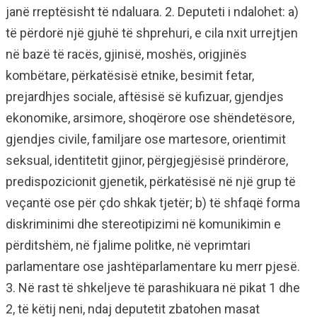
janë rreptësisht të ndaluara. 2. Deputeti i ndalohet: a)
të përdorë një gjuhë të shprehuri, e cila nxit urrejtjen
në bazë të racës, gjinisë, moshës, origjinës
kombëtare, përkatësisë etnike, besimit fetar,
prejardhjes sociale, aftësisë së kufizuar, gjendjes
ekonomike, arsimore, shoqërore ose shëndetësore,
gjendjes civile, familjare ose martesore, orientimit
seksual, identitetit gjinor, përgjegjësisë prindërore,
predispozicionit gjenetik, përkatësisë në një grup të
veçantë ose për çdo shkak tjetër; b) të shfaqë forma
diskriminimi dhe stereotipizimi në komunikimin e
përditshëm, në fjalime politke, në veprimtari
parlamentare ose jashtëparlamentare ku merr pjesë.
3. Në rast të shkeljeve të parashikuara në pikat 1 dhe
2, të këtij neni, ndaj deputetit zbatohen masat