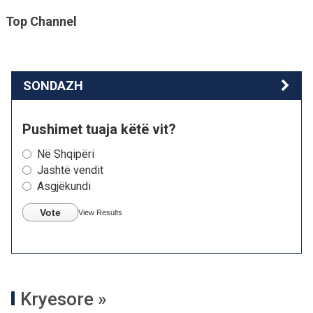
Top Channel
SONDAZH
Pushimet tuaja këtë vit?
Në Shqipëri
Jashtë vendit
Asgjëkundi
Vote
View Results
Kryesore »