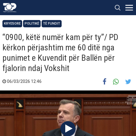
KRYESORE
POLITIKË
TË FUNDIT
“0900, këtë numër kam për ty”/ PD
kërkon përjashtim me 60 ditë nga
punimet e Kuvendit për Ballën për
fjalorin ndaj Vokshit
06/03/2026 12:46