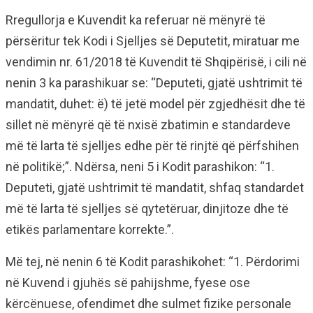
Rregullorja e Kuvendit ka referuar në mënyrë të
përsëritur tek Kodi i Sjelljes së Deputetit, miratuar me
vendimin nr. 61/2018 të Kuvendit të Shqipërisë, i cili në
nenin 3 ka parashikuar se: “Deputeti, gjatë ushtrimit të
mandatit, duhet: ë) të jetë model për zgjedhësit dhe të
sillet në mënyrë që të nxisë zbatimin e standardeve
më të larta të sjelljes edhe për të rinjtë që përfshihen
në politikë;”. Ndërsa, neni 5 i Kodit parashikon: “1.
Deputeti, gjatë ushtrimit të mandatit, shfaq standardet
më të larta të sjelljes së qytetëruar, dinjitoze dhe të
etikës parlamentare korrekte.”.
Më tej, në nenin 6 të Kodit parashikohet: “1. Përdorimi
në Kuvend i gjuhës së pahijshme, fyese ose
kërcënuese, ofendimet dhe sulmet fizike personale