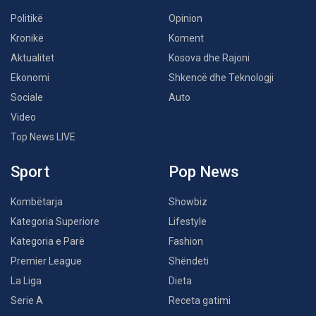
Politikë
Opinion
Kronikë
Koment
Aktualitet
Kosova dhe Rajoni
Ekonomi
Shkencë dhe Teknologji
Sociale
Auto
Video
Top News LIVE
Sport
Pop News
Kombëtarja
Showbiz
Kategoria Superiore
Lifestyle
Kategoria e Parë
Fashion
Premier League
Shëndeti
La Liga
Dieta
Serie A
Receta gatimi