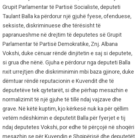
Grupit Parlamentar të Partisë Socialiste, deputeti
Taulant Balla ka përdorur një gjuhë fyese, ofenduese,
seksiste, diskriminuese dhe tërësisht të
papranueshme në drejtim të deputetes së Grupit
Parlamentar të Partisë Demokratike, Znj. Albana
Vokshi, duke cënuar rëndë dinjitetin e saj si deputete,
si grua dhe nënë. Gjuha e përdorur nga deputeti Balla
nxit urrejtjen dhe diskriminimin mbi baza gjinore, duke
dëmtuar rëndë reputacionin e Kuvendit dhe të
deputetëve tek qytetarët, si dhe përhap mesazhin e
normalizimit të një gjuhe të tillë ndaj vajzave dhe
grave. Në këtë kuptim, kjo kërkesë nuk ka për qëllim
vetëm ndëshkimin e deputetit Balla për fyerjet e tij
ndaj deputetes Vokshi, por edhe të përçojë në shoqëri
mesazhin se për Kuvendin e Shqipërisë dhe deputetët