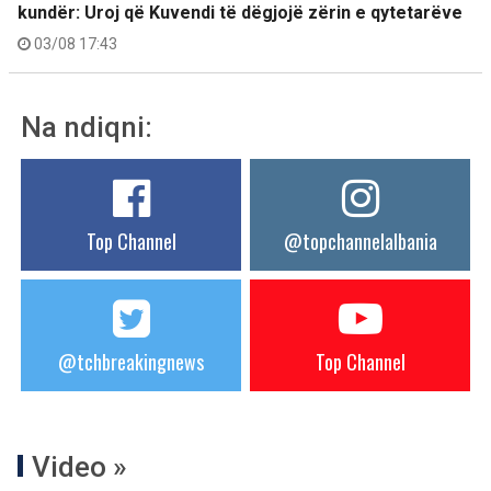
kundër: Uroj që Kuvendi të dëgjojë zërin e qytetarëve
03/08 17:43
Na ndiqni:
Top Channel
@topchannelalbania
@tchbreakingnews
Top Channel
Video »