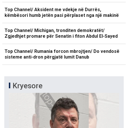
Top Channel/ Aksident me vdekje në Durrës,
këmbësori humb jetën pasi përplaset nga një makinë
Top Channel/ Michigan, tronditen demokratët/
Zgjedhjet promare për Senatin i fiton Abdul El-Sayed
Top Channel/ Rumania forcon mbrojtjen/ Do vendosë
sisteme anti-dron përgjatë lumit Danub
Kryesore