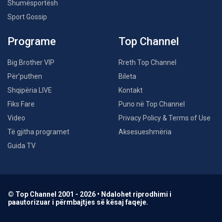
Shumësportësh
Sport Gossip
Programe
Top Channel
Big Brother VIP
Rreth Top Channel
Për’puthen
Bileta
Shqipëria LIVE
Kontakt
Fiks Fare
Puno në Top Channel
Video
Privacy Policy & Terms of Use
Të gjitha programet
Aksesueshmëria
Guida TV
© Top Channel 2001 - 2026 • Ndalohet riprodhimi i
paautorizuar i përmbajtjes së kësaj faqeje.