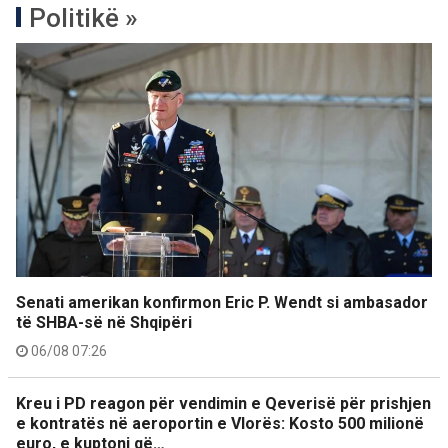
Politikë »
Senati amerikan konfirmon Eric P. Wendt si ambasador
të SHBA-së në Shqipëri
06/08 07:26
Kreu i PD reagon për vendimin e Qeverisë për prishjen
e kontratës në aeroportin e Vlorës: Kosto 500 milionë
euro, e kuptoni që…