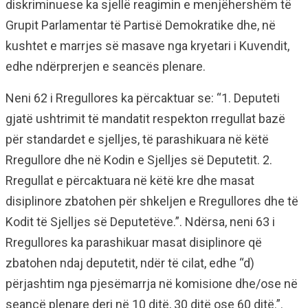
diskriminuese ka sjellë reagimin e menjëhershëm të
Grupit Parlamentar të Partisë Demokratike dhe, në
kushtet e marrjes së masave nga kryetari i Kuvendit,
edhe ndërprerjen e seancës plenare.
Neni 62 i Rregullores ka përcaktuar se: “1. Deputeti
gjatë ushtrimit të mandatit respekton rregullat bazë
për standardet e sjelljes, të parashikuara në këtë
Rregullore dhe në Kodin e Sjelljes së Deputetit. 2.
Rregullat e përcaktuara në këtë kre dhe masat
disiplinore zbatohen për shkeljen e Rregullores dhe të
Kodit të Sjelljes së Deputetëve.”. Ndërsa, neni 63 i
Rregullores ka parashikuar masat disiplinore që
zbatohen ndaj deputetit, ndër të cilat, edhe “d)
përjashtim nga pjesëmarrja në komisione dhe/ose në
seancë plenare deri në 10 ditë, 30 ditë ose 60 ditë.”.