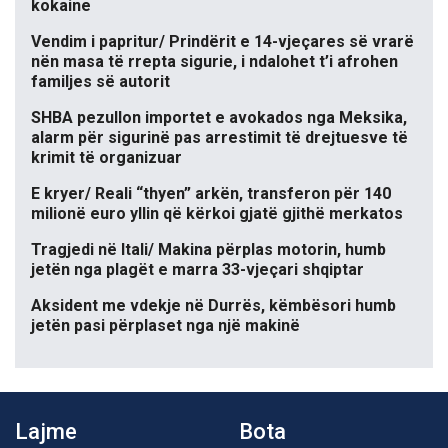
kokaine
Vendim i papritur/ Prindërit e 14-vjeçares së vrarë
nën masa të rrepta sigurie, i ndalohet t’i afrohen
familjes së autorit
SHBA pezullon importet e avokados nga Meksika,
alarm për sigurinë pas arrestimit të drejtuesve të
krimit të organizuar
E kryer/ Reali “thyen” arkën, transferon për 140
milionë euro yllin që kërkoi gjatë gjithë merkatos
Tragjedi në Itali/ Makina përplas motorin, humb
jetën nga plagët e marra 33-vjeçari shqiptar
Aksident me vdekje në Durrës, këmbësori humb
jetën pasi përplaset nga një makinë
Lajme
Bota