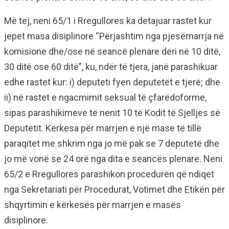
Më tej, neni 65/1 i Rregullores ka detajuar rastet kur
jepet masa disiplinore “Përjashtim nga pjesëmarrja në
komisione dhe/ose në seancë plenare deri në 10 ditë,
30 ditë ose 60 ditë”, ku, ndër të tjera, janë parashikuar
edhe rastet kur: i) deputeti fyen deputetët e tjerë; dhe
ii) në rastet e ngacmimit seksual të çfarëdoforme,
sipas parashikimeve të nenit 10 të Kodit të Sjelljes së
Deputetit. Kërkesa për marrjen e një mase të tillë
paraqitet me shkrim nga jo më pak se 7 deputetë dhe
jo më vonë se 24 orë nga dita e seancës plenare. Neni
65/2 e Rregullores parashikon procedurën që ndiqet
nga Sekretariati për Procedurat, Votimet dhe Etikën për
shqyrtimin e kërkesës për marrjen e masës
disiplinore.