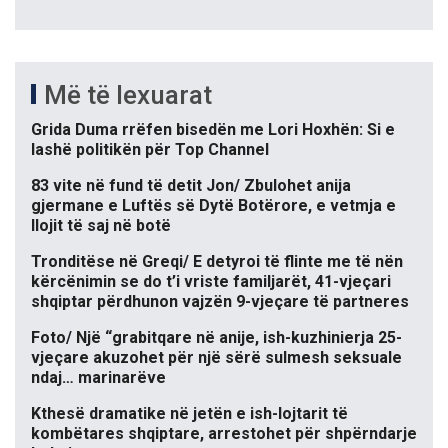
Më të lexuarat
Grida Duma rrëfen bisedën me Lori Hoxhën: Si e
lashë politikën për Top Channel
83 vite në fund të detit Jon/ Zbulohet anija
gjermane e Luftës së Dytë Botërore, e vetmja e
llojit të saj në botë
Tronditëse në Greqi/ E detyroi të flinte me të nën
kërcënimin se do t’i vriste familjarët, 41-vjeçari
shqiptar përdhunon vajzën 9-vjeçare të partneres
Foto/ Një “grabitqare në anije, ish-kuzhinierja 25-
vjeçare akuzohet për një sërë sulmesh seksuale
ndaj… marinarëve
Kthesë dramatike në jetën e ish-lojtarit të
kombëtares shqiptare, arrestohet për shpërndarje