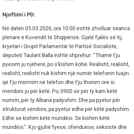
Njoftimi i PD:
Në datën 05.03.2026, ora 10:00 është zhvilluar seanca
plenare e Kuvendit të Shqipërisë. Gjatë fjalës së tij,
kryetari i Grupit Parlamentar të Partisë Socialiste,
deputeti Taulant Balla është shprehur: “Thamë t’ju
pyesim ju njëherë, po s’kishim kohë. Realisht, realisht,
realisht, realisht nuk kishim një numër telefonin tuajin
që t’ju merrnim në telefon dhe t’ju thonim ore si
mendoni ju për këtë. Po, 0900 se për ty kam këtë
numrin, për ty Albana padyshim. Dhe pa pyetur për
strukturat vendore, pa pyetur edhe për këtë padyshim.
Edhe se kishim këtë mundësi. Se kishim këtë
mundësi.”. Kjo gjuhë fyese, ofenduese, seksiste dhe