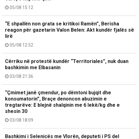
05/08 15:12
“E shpallën non grata se kritikoi Ramën”, Berisha
reagon për gazetarin Valon Belen: Akt kundër fjalës së
lirë
05/08 12:52
Cërriku në protestë kundër “Territoriales”, nuk duan
bashkimin me Elbasanin
03/08 21:36
“Çmimet janë çmendur, po dëmtoni bujqit dhe
konsumatorin”, Braçe denoncon abuzimin e
tregtarëve: E blejnë shalqinin me 6 lekë/kg dhe e
shesin 30
03/08 18:09
Bashkimi i Selenicës me Vlorën, deputeti i PS del