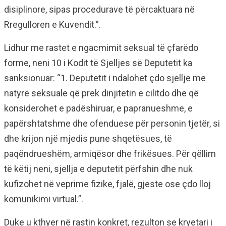
disiplinore, sipas procedurave të përcaktuara në
Rregulloren e Kuvendit.”.
Lidhur me rastet e ngacmimit seksual të çfarëdo
forme, neni 10 i Kodit të Sjelljes së Deputetit ka
sanksionuar: “1. Deputetit i ndalohet çdo sjellje me
natyrë seksuale që prek dinjitetin e cilitdo dhe që
konsiderohet e padëshiruar, e papranueshme, e
papërshtatshme dhe ofenduese për personin tjetër, si
dhe krijon një mjedis pune shqetësues, të
paqëndrueshëm, armiqësor dhe frikësues. Për qëllim
të këtij neni, sjellja e deputetit përfshin dhe nuk
kufizohet në veprime fizike, fjalë, gjeste ose çdo lloj
komunikimi virtual.”.
Duke u kthyer në rastin konkret, rezulton se kryetari i