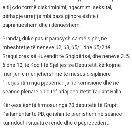
e tij çdo formë diskriminimi, ngacmimi seksual,
përhapje urrejtje mbi baza gjinore është i
papranueshëm dhe i dënueshëm.
Prandaj, duke pasur parasysh sa më sipër, në
mbështetje të neneve 62, 63, 65/1 dhe 65/2 të
Rregullores së Kuvendit të Shqipërisë, dhe neneve 3, 5,
6 dhe 10, të Kodit të Sjelljes së Deputetit, kërkojmë
marrjen e menjëhershme të masës disiplinore
“Përjashtim nga pjesëmarrja në komisione dhe në
seancë plenare 60 ditë” ndaj deputetit Taulant Balla.
Kërkesa është firmosur nga 20 deputetë të Grupit
Parlamentar të PD, që ishin të pranishëm në seancë
kur ndodhi situata e rëndë dhe e paprecedent.