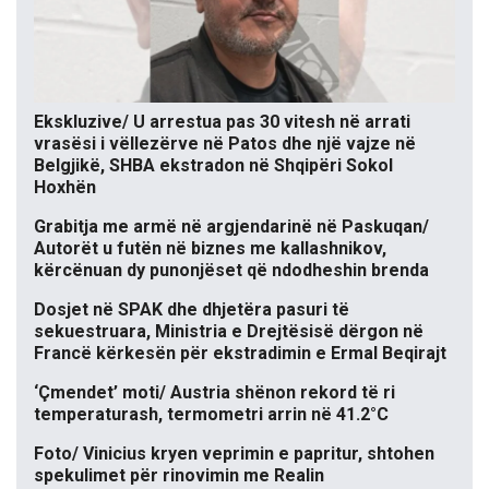
Ekskluzive/ U arrestua pas 30 vitesh në arrati
vrasësi i vëllezërve në Patos dhe një vajze në
Belgjikë, SHBA ekstradon në Shqipëri Sokol
Hoxhën
Grabitja me armë në argjendarinë në Paskuqan/
Autorët u futën në biznes me kallashnikov,
kërcënuan dy punonjëset që ndodheshin brenda
Dosjet në SPAK dhe dhjetëra pasuri të
sekuestruara, Ministria e Drejtësisë dërgon në
Francë kërkesën për ekstradimin e Ermal Beqirajt
‘Çmendet’ moti/ Austria shënon rekord të ri
temperaturash, termometri arrin në 41.2°C
Foto/ Vinicius kryen veprimin e papritur, shtohen
spekulimet për rinovimin me Realin