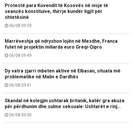
Protestë para Kuvendit të Kosovës në nisje të
seancës konstituive, thirrje kundër ligjit për
shtetësinë
06/08 09:59
Marrëveshja që ndryshon lojën në Mesdhe, Franca
futet në projektin miliarda euro Greqi-Qipro
06/08 09:49
Dy vatra zjarri mbeten aktive në Elbasan, situata më
problematike në Malin e Dardhës
06/08 09:41
Skandal në kolegjin ushtarak britanik, katër gra akuza
për përdhunim dhe sulme seksuale: Ushtarët e rinj…
06/08 09:00