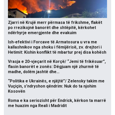
Zjarri në Krujë merr përmasa të frikshme, flakët
po rrezikojnë banorët dhe shtëpitë, kërkohet
ndërhyrje emergjente dhe evakuim
Ish-efektivi i Forcave të Armatosura u vra me
kallashnikov nga shoku i fëmijërisë, zv. drejtori i
Hetimit: Kishin konflikt të mbartur prej disa kohësh
Vrasja e 20-vjeçarit në Korçë/ “Jemi të frikësuar”,
flasin banorët e zonës: Dëgjuam një zhurmë të
madhe, dolëm jashtë dhe…
“Politika e Ukrainës, e njëjtë”/ Zelensky takim me
Vuçiçin, s’ndryshon qëndrim: Nuk do ta njohim
Kosovën
Roma e ka seriozisht për Endrick, kërkon ta marrë
me huazim nga Reali i Madridit