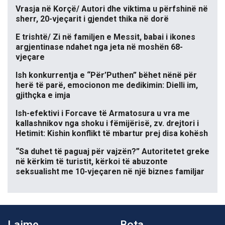
Vrasja në Korçë/ Autori dhe viktima u përfshinë në
sherr, 20-vjeçarit i gjendet thika në dorë
E trishtë/ Zi në familjen e Messit, babai i ikones
argjentinase ndahet nga jeta në moshën 68-
vjeçare
Ish konkurrentja e “Për’Puthen” bëhet nënë për
herë të parë, emocionon me dedikimin: Dielli im,
gjithçka e imja
Ish-efektivi i Forcave të Armatosura u vra me
kallashnikov nga shoku i fëmijërisë, zv. drejtori i
Hetimit: Kishin konflikt të mbartur prej disa kohësh
“Sa duhet të paguaj për vajzën?” Autoritetet greke
në kërkim të turistit, kërkoi të abuzonte
seksualisht me 10-vjeçaren në një biznes familjar
Lajme
Bota