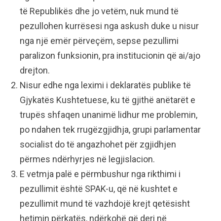
të Republikës dhe jo vetëm, nuk mund të
pezullohen kurrësesi nga askush duke u nisur
nga një emër përveçëm, sepse pezullimi
paralizon funksionin, pra institucionin që ai/ajo
drejton.
Nisur edhe nga leximi i deklaratës publike të
Gjykatës Kushtetuese, ku të gjithë anëtarët e
trupës shfaqen unanimë lidhur me problemin,
po ndahen tek rrugëzgjidhja, grupi parlamentar
socialist do të angazhohet për zgjidhjen
përmes ndërhyrjes në legjislacion.
E vetmja palë e përmbushur nga rikthimi i
pezullimit është SPAK-u, që në kushtet e
pezullimit mund të vazhdojë krejt qetësisht
hetimin përkatës, ndërkohë që deri në