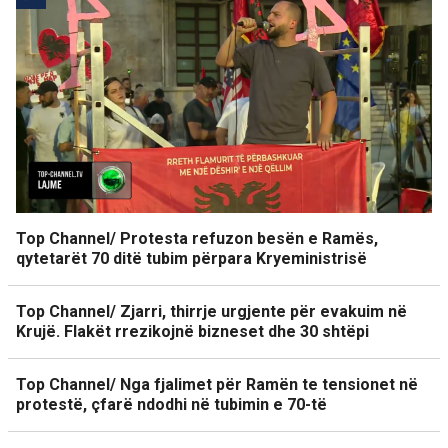
Top Channel/ Protesta refuzon besën e Ramës,
qytetarët 70 ditë tubim përpara Kryeministrisë
Top Channel/ Zjarri, thirrje urgjente për evakuim në
Krujë. Flakët rrezikojnë bizneset dhe 30 shtëpi
Top Channel/ Nga fjalimet për Ramën te tensionet në
protestë, çfarë ndodhi në tubimin e 70-të