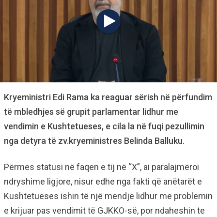
Kryeministri Edi Rama ka reaguar sërish në përfundim
të mbledhjes së grupit parlamentar lidhur me
vendimin e Kushtetueses, e cila la në fuqi pezullimin
nga detyra të zv.kryeministres Belinda Balluku.
Përmes statusi në faqen e tij në “X”, ai paralajmëroi
ndryshime ligjore, nisur edhe nga fakti që anëtarët e
Kushtetueses ishin të një mendje lidhur me problemin
e krijuar pas vendimit të GJKKO-së, por ndaheshin te