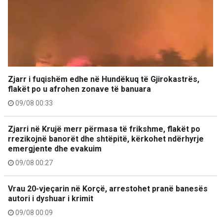
Zjarr i fuqishëm edhe në Hundëkuq të Gjirokastrës,
flakët po u afrohen zonave të banuara
09/08 00:33
Zjarri në Krujë merr përmasa të frikshme, flakët po
rrezikojnë banorët dhe shtëpitë, kërkohet ndërhyrje
emergjente dhe evakuim
09/08 00:27
Vrau 20-vjeçarin në Korçë, arrestohet pranë banesës
autori i dyshuar i krimit
09/08 00:09