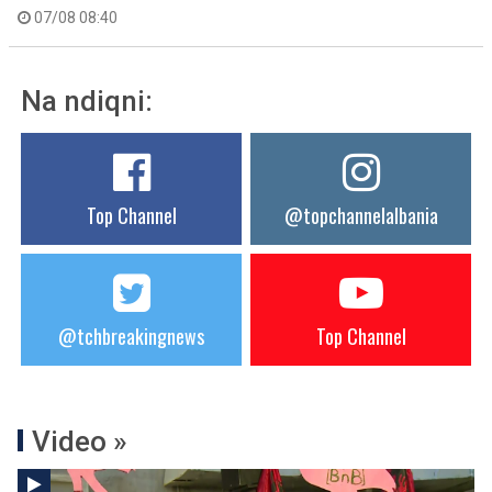
07/08 08:40
Na ndiqni:
Top Channel
@topchannelalbania
@tchbreakingnews
Top Channel
Video »