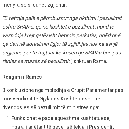
mënyra se si duhet zgjidhur.
“E vetmja palë e përmbushur nga rikthimi i pezullimit
është SPAK-u, që në kushtet e pezullimit mund të
vazhdojë krejt qetësisht hetimin përkatës, ndërkohë
që deri në adresimin ligjor të zgjidhjes nuk ka asnjë
urgjencë për të trajtuar kërkesën që SPAK-u bëri pas
rënies së masës së pezullimit”
, shkruan Rama.
Reagimi i Ramës
3 konkluzione nga mbledhja e Grupit Parlamentar pas
mosvendimit të Gjykatës Kushtetuese dhe
rivendosjes së pezullimit të ministres nga:
Funksionet e padelegueshme kushtetuese,
nga ai i anëtarit të qeverisë tek ai i Presidentit