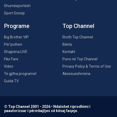
Shumësportësh
Sport Gossip
Programe
Top Channel
Big Brother VIP
Rreth Top Channel
Për’puthen
Bileta
Shqipëria LIVE
Kontakt
Fiks Fare
Puno në Top Channel
Video
Privacy Policy & Terms of Use
Të gjitha programet
Aksesueshmëria
Guida TV
© Top Channel 2001 - 2026 • Ndalohet riprodhimi i
paautorizuar i përmbajtjes së kësaj faqeje.