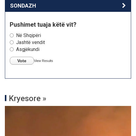
SONDAZH
Pushimet tuaja këtë vit?
Në Shqipëri
Jashtë vendit
Asgjëkundi
Vote
View Results
Kryesore »