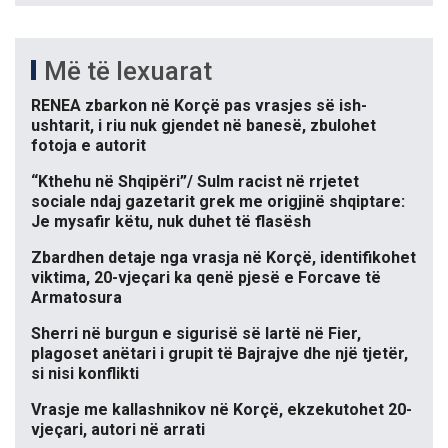
Më të lexuarat
RENEA zbarkon në Korçë pas vrasjes së ish-
ushtarit, i riu nuk gjendet në banesë, zbulohet
fotoja e autorit
“Kthehu në Shqipëri”/ Sulm racist në rrjetet
sociale ndaj gazetarit grek me origjinë shqiptare:
Je mysafir këtu, nuk duhet të flasësh
Zbardhen detaje nga vrasja në Korçë, identifikohet
viktima, 20-vjeçari ka qenë pjesë e Forcave të
Armatosura
Sherri në burgun e sigurisë së lartë në Fier,
plagoset anëtari i grupit të Bajrajve dhe një tjetër,
si nisi konflikti
Vrasje me kallashnikov në Korçë, ekzekutohet 20-
vjeçari, autori në arrati