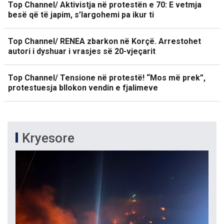
Top Channel/ Aktivistja në protestën e 70: E vetmja
besë që të japim, s’largohemi pa ikur ti
Top Channel/ RENEA zbarkon në Korçë. Arrestohet
autori i dyshuar i vrasjes së 20-vjeçarit
Top Channel/ Tensione në protestë! “Mos më prek”,
protestuesja bllokon vendin e fjalimeve
Kryesore