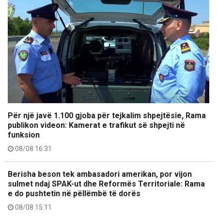
Për një javë 1.100 gjoba për tejkalim shpejtësie, Rama
publikon videon: Kamerat e trafikut së shpejti në
funksion
08/08 16:31
Berisha beson tek ambasadori amerikan, por vijon
sulmet ndaj SPAK-ut dhe Reformës Territoriale: Rama
e do pushtetin në pëllëmbë të dorës
08/08 15:11