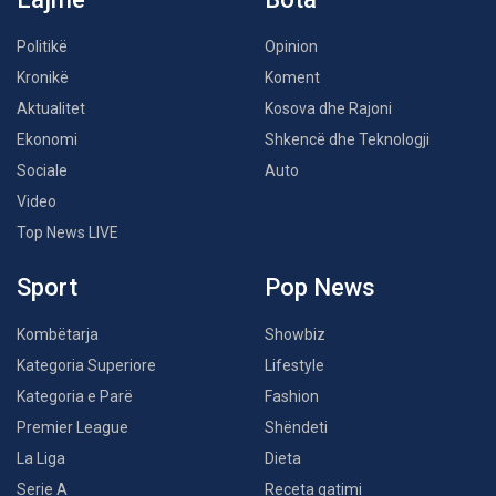
Politikë
Opinion
Kronikë
Koment
Aktualitet
Kosova dhe Rajoni
Ekonomi
Shkencë dhe Teknologji
Sociale
Auto
Video
Top News LIVE
Sport
Pop News
Kombëtarja
Showbiz
Kategoria Superiore
Lifestyle
Kategoria e Parë
Fashion
Premier League
Shëndeti
La Liga
Dieta
Serie A
Receta gatimi