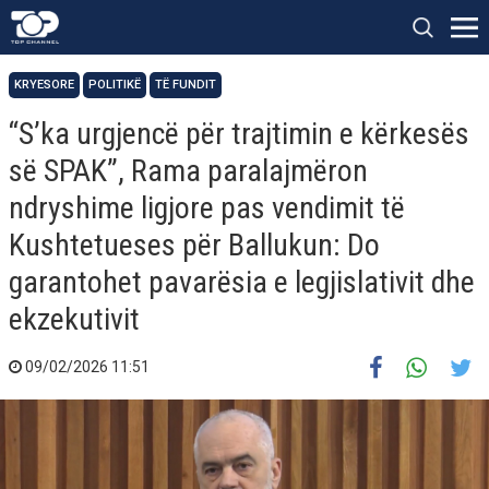
KRYESORE
POLITIKË
TË FUNDIT
“S’ka urgjencë për trajtimin e kërkesës
së SPAK”, Rama paralajmëron
ndryshime ligjore pas vendimit të
Kushtetueses për Ballukun: Do
garantohet pavarësia e legjislativit dhe
ekzekutivit
09/02/2026 11:51