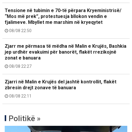
Tensione në tubimin e 70-të përpara Kryeministrisë/
“Mos më prek”, protestuesja bllokon vendin e
fjalimeve. Mbyllet me marshim në kryeqytet
08/08 22:50
Zjarr me përmasa të mëdha në Malin e Krujës, Bashkia
jep urdhër evakuimi për banorët, flakët rrezikojnë
zonat e banuara
08/08 22:27
Zjarri në Malin e Krujës del jashtë kontrollit, flakët
zbresin drejt zonave të banuara
08/08 22:11
Politikë »