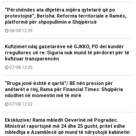
“Përshëndes ata dhjetëra mijëra qytetarë që po
protestojnë”, Berisha: Reforma territoriale e Ramës,
platformë për shpopullimin e Shqipërisë
08/08 12:39
Kufizimet ndaj gazetarëve në GJKKO, PD del kundër
rregullores së re: Siguria nuk mund të përdoret për të
kufizuar transparencën
07/08 13:25
“Rruga jonë është e qartë”/ BE nën presion për
anëtarët e rinj, Rama për Financial Times: Shqipëria
ndodhet në momentin më të mirë
07/08 12:02
Ekskluzive/ Rama mbledh Qeverinë në Pogradec.
Ministrat raportojnë më 24 dhe 25 gusht, pritet edhe
mbledhja e Asamblesë që mund të ndryshojë kabinetin