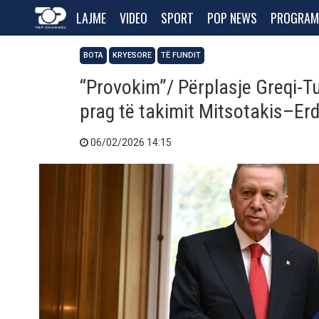
LAJME
VIDEO
SPORT
POP NEWS
PROGRAM
BOTA
KRYESORE
TË FUNDIT
“Provokim”/ Përplasje Greqi-Tur
prag të takimit Mitsotakis–E
06/02/2026 14:15