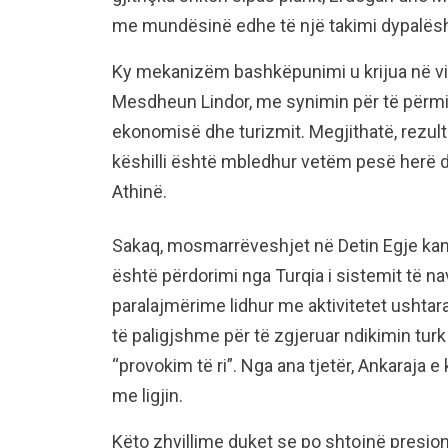
me mundësinë edhe të një takimi dypalësh
Ky mekanizëm bashkëpunimi u krijua në vi
Mesdheun Lindor, me synimin për të përmi
ekonomisë dhe turizmit. Megjithatë, rezul
këshilli është mbledhur vetëm pesë herë de
Athinë.
Sakaq, mosmarrëveshjet në Detin Egje kanë 
është përdorimi nga Turqia i sistemit të na
paralajmërime lidhur me aktivitetet ushtar
të paligjshme për të zgjeruar ndikimin turk
“provokim të ri”. Nga ana tjetër, Ankaraja 
me ligjin.
Këto zhvillime duket se po shtojnë presion