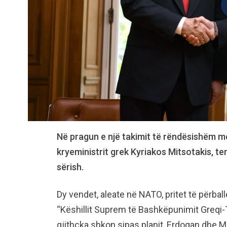
Në pragun e një takimit të rëndësishëm m
kryeministrit grek Kyriakos Mitsotakis, te
sërish.
Dy vendet, aleate në NATO, pritet të përba
“Këshillit Suprem të Bashkëpunimit Greqi-Tu
gjithçka shkon sipas planit, Erdogan dhe M