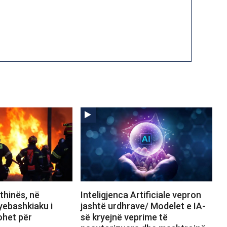
thinës, në
Inteligjenca Artificiale vepron
yebashkiaku i
jashtë urdhrave/ Modelet e IA-
ohet për
së kryejnë veprime të