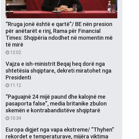
“Rruga jonë është e qartë”/ BE nën presion
për anëtarët e rinj, Rama për Financial
Times: Shqipëria ndodhet në momentin më
të mirë
12:02
Vajza e ish-ministrit Beqaj heq dorë nga
shtetësia shqiptare, dekreti miratohet nga
Presidenti
11:12
“Paguajnë 24 mijë paund dhe kalojnë me
pasaporta false”, media britanike zbulon
skemën e kontrabandistëve shqiptarë
10:34
Europa digjet nga vapa ekstreme/ “Thyhen”
rekordet e temperaturave, mijëra viktima