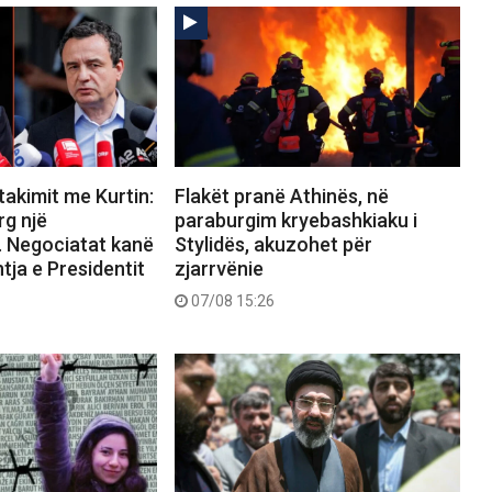
takimit me Kurtin:
Flakët pranë Athinës, në
rg një
paraburgim kryebashkiaku i
. Negociatat kanë
Stylidës, akuzohet për
tja e Presidentit
zjarrvënie
07/08 15:26