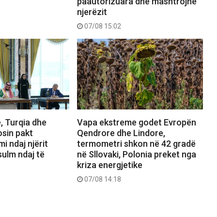
paautorizuara dhe mashtrojnë
njerëzit
07/08 15:02
, Turqia dhe
Vapa ekstreme godet Evropën
osin pakt
Qendrore dhe Lindore,
mi ndaj njërit
termometri shkon në 42 gradë
sulm ndaj të
në Sllovaki, Polonia preket nga
kriza energjetike
07/08 14:18