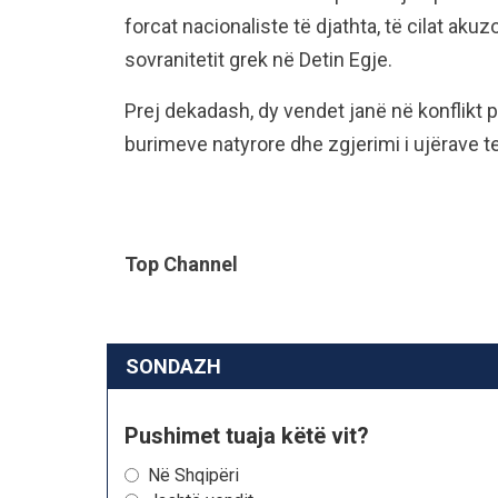
forcat nacionaliste të djathta, të cilat aku
sovranitetit grek në Detin Egje.
Prej dekadash, dy vendet janë në konflikt pë
burimeve natyrore dhe zgjerimi i ujërave ter
Top Channel
SONDAZH
Pushimet tuaja këtë vit?
Në Shqipëri