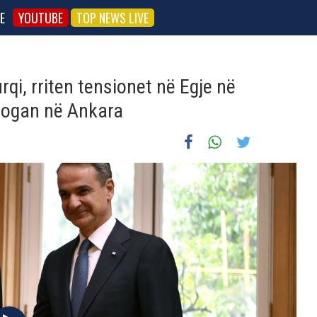
E
YOUTUBE
TOP NEWS LIVE
qi, rriten tensionet në Egje në
rdogan në Ankara