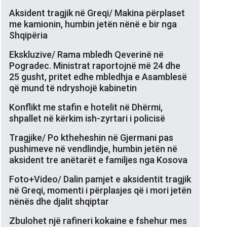
Aksident tragjik në Greqi/ Makina përplaset
me kamionin, humbin jetën nënë e bir nga
Shqipëria
Ekskluzive/ Rama mbledh Qeverinë në
Pogradec. Ministrat raportojnë më 24 dhe
25 gusht, pritet edhe mbledhja e Asamblesë
që mund të ndryshojë kabinetin
Konflikt me stafin e hotelit në Dhërmi,
shpallet në kërkim ish-zyrtari i policisë
Tragjike/ Po ktheheshin në Gjermani pas
pushimeve në vendlindje, humbin jetën në
aksident tre anëtarët e familjes nga Kosova
Foto+Video/ Dalin pamjet e aksidentit tragjik
në Greqi, momenti i përplasjes që i mori jetën
nënës dhe djalit shqiptar
Zbulohet një rafineri kokaine e fshehur mes