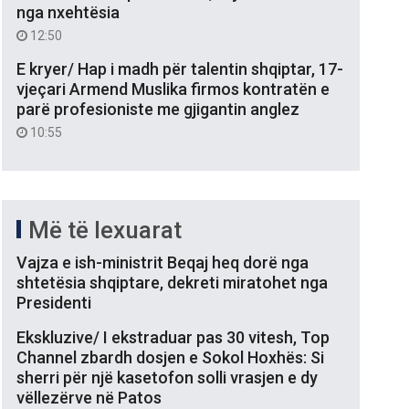
nga nxehtësia
12:50
E kryer/ Hap i madh për talentin shqiptar, 17-
vjeçari Armend Muslika firmos kontratën e
parë profesioniste me gjigantin anglez
10:55
Më të lexuarat
Vajza e ish-ministrit Beqaj heq dorë nga
shtetësia shqiptare, dekreti miratohet nga
Presidenti
Ekskluzive/ I ekstraduar pas 30 vitesh, Top
Channel zbardh dosjen e Sokol Hoxhës: Si
sherri për një kasetofon solli vrasjen e dy
vëllezërve në Patos