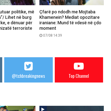
tuar politike, më
Çfarë po ndodh me Mojtaba
a”/ Lihet në burg
Khamenein? Mediat opozitare
rke, e dënuar për
iraniane: Mund të vdesë në çdo
nizatë terroriste
moment
07/08 14:39
@tchbreakingnews
Top Channel