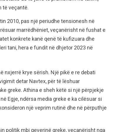
 të veçantë.
tin 2010, pas një periudhe tensionesh në
rësuar marrëdhëniet, veçanërisht në fushat e
tatet konkrete kanë qenë të kufizuara dhe
ri tani, hera e fundit në dhjetor 2023 në
nxjerrë krye sërish. Një pikë e re debati
vigimit detar Navtex, për të lëshuar
ake greke. Athina e sheh këtë si një përpjekje
 në Egje, ndërsa media greke e ka cilësuar si
e konsideron një veprim rutinë dhe në përputhje
in politik mbi qeverinë greke, veçanërisht nga