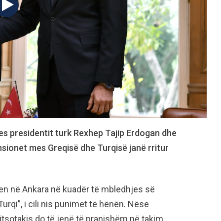
es presidentit turk Rexhep Tajip Erdogan dhe
nsionet mes Greqisë dhe Turqisë janë rritur
llen në Ankara në kuadër të mbledhjes së
rqi”, i cili nis punimet të hënën. Nëse
itsotakis do të jenë të pranishëm në takim,