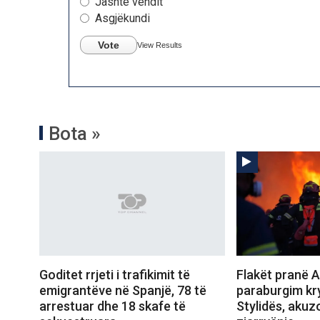
Jashtë vendit
Asgjëkundi
Vote
View Results
Bota »
Goditet rrjeti i trafikimit të
Flakët pranë A
emigrantëve në Spanjë, 78 të
paraburgim kr
arrestuar dhe 18 skafe të
Stylidës, akuz