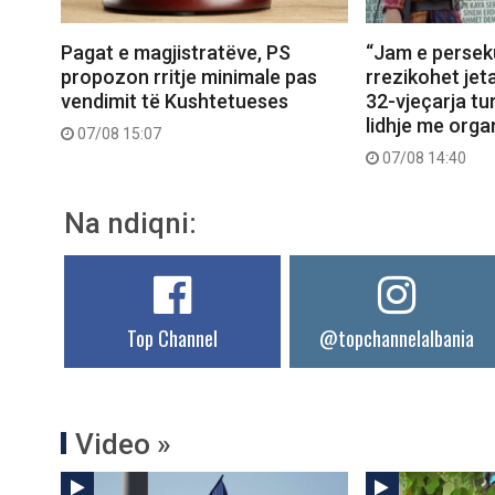
Pagat e magjistratëve, PS
“Jam e perseku
propozon rritje minimale pas
rrezikohet jet
vendimit të Kushtetueses
32-vjeçarja tu
lidhje me orga
07/08 15:07
07/08 14:40
Na ndiqni:
Top Channel
@topchannelalbania
Video »