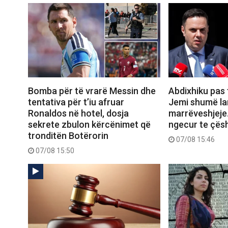
Bomba për të vrarë Messin dhe
Abdixhiku pas 
tentativa për t’iu afruar
Jemi shumë la
Ronaldos në hotel, dosja
marrëveshjeje
sekrete zbulon kërcënimet që
ngecur te çësh
tronditën Botërorin
07/08 15:46
07/08 15:50