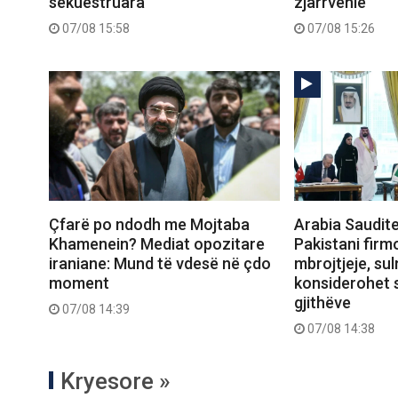
sekuestruara
zjarrvënie
07/08 15:58
07/08 15:26
Çfarë po ndodh me Mojtaba
Arabia Saudite
Khamenein? Mediat opozitare
Pakistani firm
iraniane: Mund të vdesë në çdo
mbrojtjeje, sul
moment
konsiderohet 
gjithëve
07/08 14:39
07/08 14:38
Kryesore »