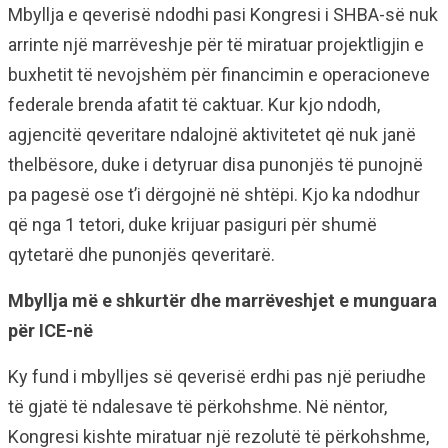
Mbyllja e qeverisë ndodhi pasi Kongresi i SHBA-së nuk
arrinte një marrëveshje për të miratuar projektligjin e
buxhetit të nevojshëm për financimin e operacioneve
federale brenda afatit të caktuar. Kur kjo ndodh,
agjencitë qeveritare ndalojnë aktivitetet që nuk janë
thelbësore, duke i detyruar disa punonjës të punojnë
pa pagesë ose t’i dërgojnë në shtëpi. Kjo ka ndodhur
që nga 1 tetori, duke krijuar pasiguri për shumë
qytetarë dhe punonjës qeveritarë.
Mbyllja më e shkurtër dhe marrëveshjet e munguara
për ICE-në
Ky fund i mbylljes së qeverisë erdhi pas një periudhe
të gjatë të ndalesave të përkohshme. Në nëntor,
Kongresi kishte miratuar një rezolutë të përkohshme,