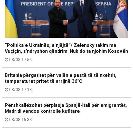
“Politika e Ukrainës, e njëjtë”/ Zelensky takim me
Vuçiçin, s’ndryshon qëndrim: Nuk do ta njohim Kosovën
08/08 17:56
Britania përgatitet për valën e pestë të të nxehtit,
temperaturat pritet të arrijnë 36°C
08/08 17:18
Përshkallëzohet përplasja Spanjë-Itali për emigrantët,
Madridi vendos kontrolle kufitare
08/08 16:38