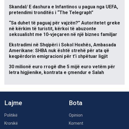
Skandal/ E dashura e Infantinos u pagua nga UEFA,
pretendimi tronditës i “The Telegraph”
“Sa duhet të paguaj për vajzën?” Autoritetet greke
në kërkim të turistit, kërkoi të abuzonte
seksualisht me 10-vjeçaren në një biznes familjar
Ekstradimi në Shqipëri i Sokol Hoxhës, Ambasada
Amerikane: SHBA nuk është strehë për ata që
keqpërdorin emigracioni për t’i shpëtuar ligjit
30 milionë euro rrogë dhe 5 mijë euro vetëm për
letra higjienike, kontrata e çmendur e Salah
Lajme
Bota
Politikë
Opinion
Kronikë
Koment