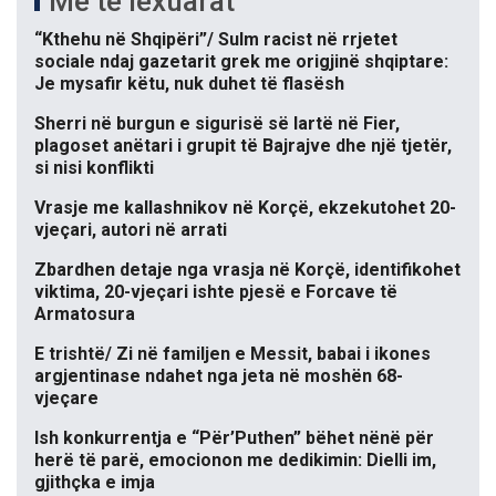
Më të lexuarat
“Kthehu në Shqipëri”/ Sulm racist në rrjetet
sociale ndaj gazetarit grek me origjinë shqiptare:
Je mysafir këtu, nuk duhet të flasësh
Sherri në burgun e sigurisë së lartë në Fier,
plagoset anëtari i grupit të Bajrajve dhe një tjetër,
si nisi konflikti
Vrasje me kallashnikov në Korçë, ekzekutohet 20-
vjeçari, autori në arrati
Zbardhen detaje nga vrasja në Korçë, identifikohet
viktima, 20-vjeçari ishte pjesë e Forcave të
Armatosura
E trishtë/ Zi në familjen e Messit, babai i ikones
argjentinase ndahet nga jeta në moshën 68-
vjeçare
Ish konkurrentja e “Për’Puthen” bëhet nënë për
herë të parë, emocionon me dedikimin: Dielli im,
gjithçka e imja