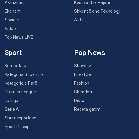
Aktualitet
Kosova dhe Rajoni
Ekonomi
Shkencë dhe Teknologji
Sociale
Auto
Video
Top News LIVE
Sport
Pop News
Kombëtarja
Showbiz
Kategoria Superiore
Lifestyle
Kategoria e Parë
Fashion
Premier League
Shëndeti
La Liga
Dieta
Serie A
Receta gatimi
Shumësportësh
Sport Gossip