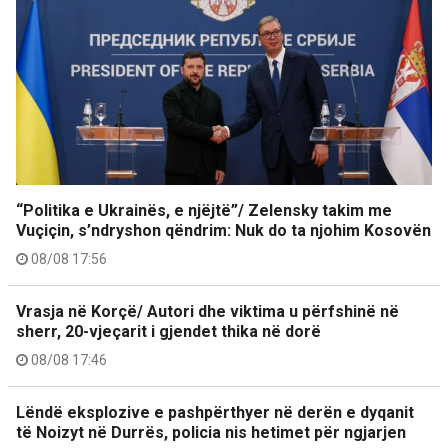
“Politika e Ukrainës, e njëjtë”/ Zelensky takim me
Vuçiçin, s’ndryshon qëndrim: Nuk do ta njohim Kosovën
08/08 17:56
Vrasja në Korçë/ Autori dhe viktima u përfshinë në
sherr, 20-vjeçarit i gjendet thika në dorë
08/08 17:46
Lëndë eksplozive e pashpërthyer në derën e dyqanit
të Noizyt në Durrës, policia nis hetimet për ngjarjen