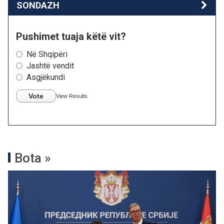
SONDAZH
Pushimet tuaja këtë vit?
Në Shqipëri
Jashtë vendit
Asgjëkundi
Vote
View Results
Bota »