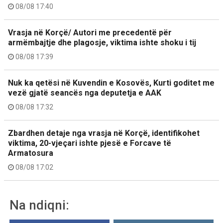
08/08 17:40
Vrasja në Korçë/ Autori me precedentë për
armëmbajtje dhe plagosje, viktima ishte shoku i tij
08/08 17:39
Nuk ka qetësi në Kuvendin e Kosovës, Kurti goditet me
vezë gjatë seancës nga deputetja e AAK
08/08 17:32
Zbardhen detaje nga vrasja në Korçë, identifikohet
viktima, 20-vjeçari ishte pjesë e Forcave të
Armatosura
08/08 17:02
Na ndiqni: