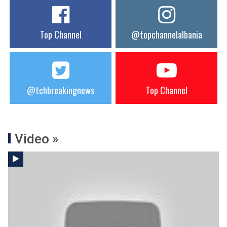
Top Channel
@topchannelalbania
@tchbreakingnews
Top Channel
Video »