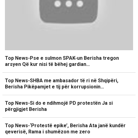
Top News-Pse e sulmon SPAK-un Berisha tregon
arsyen Që kur nisi të bëhej gardian…
Top News-SHBA me ambasador të ri në Shqipëri,
Berisha Pikëpamjet e tij për korrupsionin…
Top News-Si do e ndihmojë PD protestën Ja si
përgjigjet Berisha
Top News-‘Protestë epike’, Berisha Ata janë kundër
qeverisë, Rama i shumëzon me zero