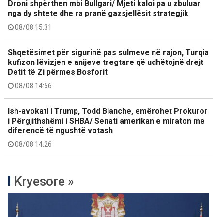
Droni shpërthen mbi Bullgari/ Mjeti kaloi pa u zbuluar
nga dy shtete dhe ra pranë gazsjellësit strategjik
08/08 15:31
Shqetësimet për sigurinë pas sulmeve në rajon, Turqia
kufizon lëvizjen e anijeve tregtare që udhëtojnë drejt
Detit të Zi përmes Bosforit
08/08 14:56
Ish-avokati i Trump, Todd Blanche, emërohet Prokuror
i Përgjithshëmi i SHBA/ Senati amerikan e miraton me
diferencë të ngushtë votash
08/08 14:26
Kryesore »