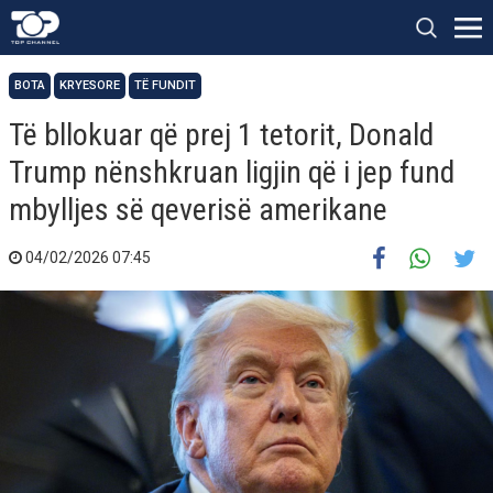
BOTA
KRYESORE
TË FUNDIT
Të bllokuar që prej 1 tetorit, Donald
Trump nënshkruan ligjin që i jep fund
mbylljes së qeverisë amerikane
04/02/2026 07:45