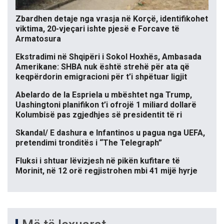
Zbardhen detaje nga vrasja në Korçë, identifikohet
viktima, 20-vjeçari ishte pjesë e Forcave të
Armatosura
Ekstradimi në Shqipëri i Sokol Hoxhës, Ambasada
Amerikane: SHBA nuk është strehë për ata që
keqpërdorin emigracioni për t’i shpëtuar ligjit
Abelardo de la Espriela u mbështet nga Trump,
Uashingtoni planifikon t’i ofrojë 1 miliard dollarë
Kolumbisë pas zgjedhjes së presidentit të ri
Skandal/ E dashura e Infantinos u pagua nga UEFA,
pretendimi tronditës i “The Telegraph”
Fluksi i shtuar lëvizjesh në pikën kufitare të
Morinit, në 12 orë regjistrohen mbi 41 mijë hyrje