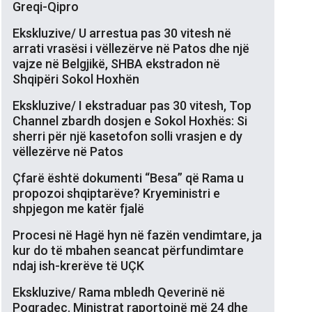
Greqi-Qipro
Ekskluzive/ U arrestua pas 30 vitesh në
arrati vrasësi i vëllezërve në Patos dhe një
vajze në Belgjikë, SHBA ekstradon në
Shqipëri Sokol Hoxhën
Ekskluzive/ I ekstraduar pas 30 vitesh, Top
Channel zbardh dosjen e Sokol Hoxhës: Si
sherri për një kasetofon solli vrasjen e dy
vëllezërve në Patos
Çfarë është dokumenti “Besa” që Rama u
propozoi shqiptarëve? Kryeministri e
shpjegon me katër fjalë
Procesi në Hagë hyn në fazën vendimtare, ja
kur do të mbahen seancat përfundimtare
ndaj ish-krerëve të UÇK
Ekskluzive/ Rama mbledh Qeverinë në
Pogradec. Ministrat raportojnë më 24 dhe