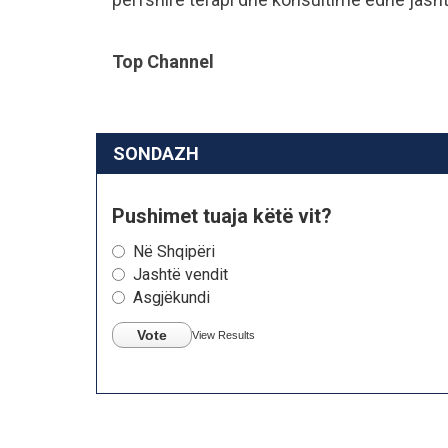
Top Channel
SONDAZH
Pushimet tuaja këtë vit?
Në Shqipëri
Jashtë vendit
Asgjëkundi
Vote
View Results