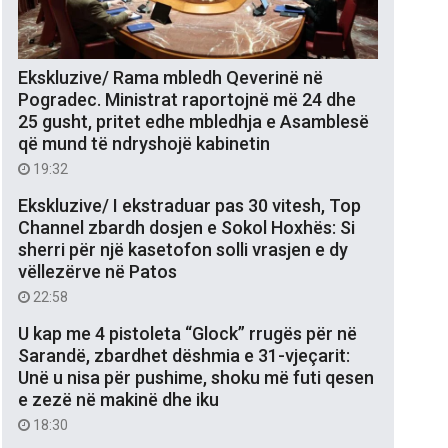
Ekskluzive/ Rama mbledh Qeverinë në
Pogradec. Ministrat raportojnë më 24 dhe
25 gusht, pritet edhe mbledhja e Asamblesë
që mund të ndryshojë kabinetin
19:32
Ekskluzive/ I ekstraduar pas 30 vitesh, Top
Channel zbardh dosjen e Sokol Hoxhës: Si
sherri për një kasetofon solli vrasjen e dy
vëllezërve në Patos
22:58
U kap me 4 pistoleta “Glock” rrugës për në
Sarandë, zbardhet dëshmia e 31-vjeçarit:
Unë u nisa për pushime, shoku më futi qesen
e zezë në makinë dhe iku
18:30