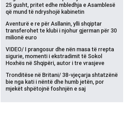
25 gusht, pritet edhe mbledhja e Asamblesë
që mund të ndryshojë kabinetin
Aventurë e re për Asllanin, ylli shqiptar
transferohet te klubi i njohur gjerman për 30
milionë euro
VIDEO/ I prangosur dhe nën masa të rrepta
sigurie, momenti i ekstradimit të Sokol
Hoxhës në Shqipëri, autor i tre vrasjeve
Tronditëse në Britani/ 38-vjeçarja shtatzënë
bie nga kati i nëntë dhe humb jetën, por
mjekët shpëtojnë foshnjën e saj