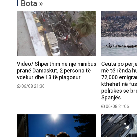
Bota »
Video/ Shpërthim në një minibus
Ceuta po përje
pranë Damaskut, 2 persona të
më të rënda hu
vdekur dhe 13 të plagosur
72,000 emigran
kthehet në fu
06/08 21:36
politikës së b
Spanjës
06/08 21:06