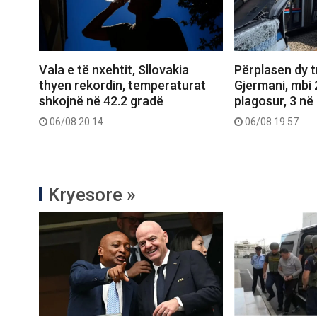
Vala e të nxehtit, Sllovakia
Përplasen dy 
thyen rekordin, temperaturat
Gjermani, mbi 
shkojnë në 42.2 gradë
plagosur, 3 në 
06/08 20:14
06/08 19:57
Kryesore »