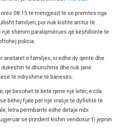
 orës 08:15 të mëngjesit të së premtes nga
llisht familjen, por nuk kishte arritur të
s një shënim paralajmërues që këshillonte të
tohej policia.
ër anëtarët e familjes, si edhe dy qentë dhe
uk dukeshin të dhunshme dhe nuk janë
pjesë të ndryshme të banesës.
 që besohet të ketë qenë një letër, e cila
se bëhej fjalë për një vrasje të dyfishtë të
ale, letra përmbante edhe detaje mbi
ugjeruar se prindërit kishin vendosur t’i jepnin