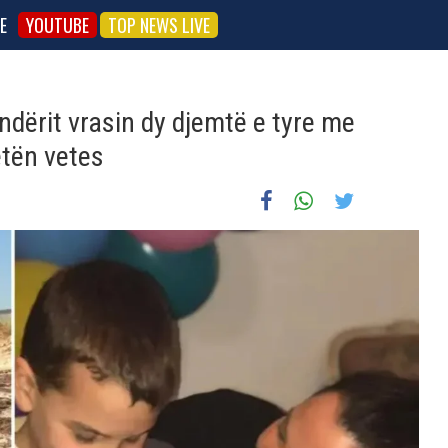
E
YOUTUBE
TOP NEWS LIVE
ndërit vrasin dy djemtë e tyre me
etën vetes