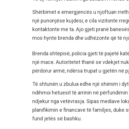
Shërbimet e emergjencës u njoftuan rreth
një punonjëse kujdesi, e cila vizitonte rregu
kontaktonte me ta. Ajo gjeti pranë banesë
mos hynte brenda dhe udhëzonte që të njof
Brenda shtëpisë, policia gjeti të pajetë kat
një mace. Autoritetet thanë se vdekjet n
përdorur armë, ndërsa trupat u gjetën në 
Të shtunën u zbulua edhe një shënim i dytë,
ndihmoi hetuesit të arrinin në përfundimin 
ndjekur nga vetëvrasja. Sipas mediave lok
planifikimin e financave të familjes, duke s
fund jetës së bashku.