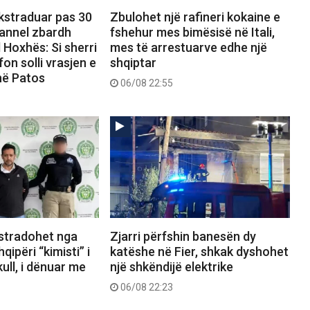
ekstraduar pas 30
Zbulohet një rafineri kokaine e
hannel zbardh
fshehur mes bimësisë në Itali,
 Hoxhës: Si sherri
mes të arrestuarve edhe një
on solli vrasjen e
shqiptar
në Patos
06/08 22:55
kstradohet nga
Zjarri përfshin banesën dy
ipëri “kimisti” i
katëshe në Fier, shkak dyshohet
ull, i dënuar me
një shkëndijë elektrike
06/08 22:23