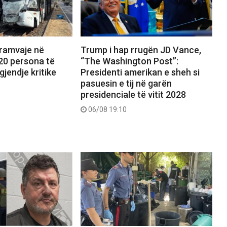
tramvaje në
Trump i hap rrugën JD Vance,
20 persona të
“The Washington Post”:
gjendje kritike
Presidenti amerikan e sheh si
pasuesin e tij në garën
presidenciale të vitit 2028
06/08 19:10