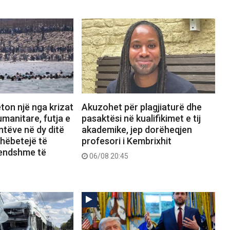
ton një nga krizat
Akuzohet për plagjiaturë dhe
manitare, futja e
pasaktësi në kualifikimet e tij
tëve në dy ditë
akademike, jep dorëheqjen
shëbetejë të
profesori i Kembrixhit
rendshme të
06/08 20:45