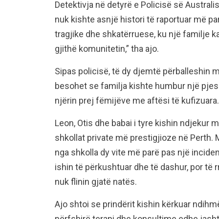
Detektivja në detyrë e Policisë së Austral
nuk kishte asnjë histori të raportuar më pa
tragjike dhe shkatërruese, ku një familje k
gjithë komunitetin,” tha ajo.
Sipas policisë, të dy djemtë përballeshin
besohet se familja kishte humbur një pjes
njërin prej fëmijëve me aftësi të kufizuara.
Leon, Otis dhe babai i tyre kishin ndjekur
shkollat private më prestigjioze në Perth. 
nga shkolla dy vite më parë pas një incide
ishin të përkushtuar dhe të dashur, por të 
nuk flinin gjatë natës.
Ajo shtoi se prindërit kishin kërkuar ndi
përfshirë terapi dhe konsultime edhe jasht