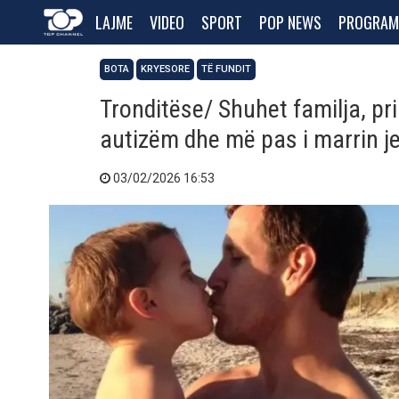
LAJME
VIDEO
SPORT
POP NEWS
PROGRAM
BOTA
KRYESORE
TË FUNDIT
Tronditëse/ Shuhet familja, pri
autizëm dhe më pas i marrin j
03/02/2026 16:53