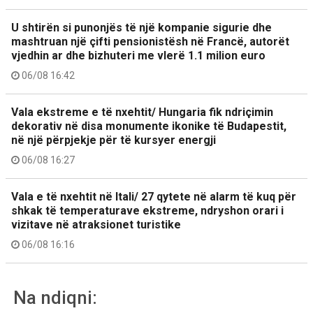
U shtirën si punonjës të një kompanie sigurie dhe
mashtruan një çifti pensionistësh në Francë, autorët
vjedhin ar dhe bizhuteri me vlerë 1.1 milion euro
06/08 16:42
Vala ekstreme e të nxehtit/ Hungaria fik ndriçimin
dekorativ në disa monumente ikonike të Budapestit,
në një përpjekje për të kursyer energji
06/08 16:27
Vala e të nxehtit në Itali/ 27 qytete në alarm të kuq për
shkak të temperaturave ekstreme, ndryshon orari i
vizitave në atraksionet turistike
06/08 16:16
Na ndiqni: