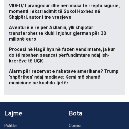
VIDEO/ I prangosur dhe nën masa të rrepta sigurie,
momenti i ekstradimit të Sokol Hoxhës në
Shqipëri, autor i tre vrasjeve
Aventurë e re për Asllanin, ylli shqiptar
transferohet te klubi i njohur gjerman për 30
milionë euro
Procesi në Hagë hyn në fazën vendimtare, ja kur
do të mbahen seancat përfundimtare ndaj ish-
krerëve të UÇK
Alarm për rezervat e raketave amerikane? Trump
‘shpërthen’ ndaj mediave: Kemi më shumë
municione se kushdo tjetër
Lajme
Bota
Politikë
Opinion