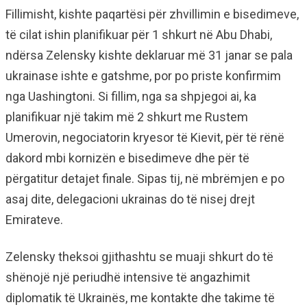
Fillimisht, kishte paqartësi për zhvillimin e bisedimeve,
të cilat ishin planifikuar për 1 shkurt në Abu Dhabi,
ndërsa Zelensky kishte deklaruar më 31 janar se pala
ukrainase ishte e gatshme, por po priste konfirmim
nga Uashingtoni. Si fillim, nga sa shpjegoi ai, ka
planifikuar një takim më 2 shkurt me Rustem
Umerovin, negociatorin kryesor të Kievit, për të rënë
dakord mbi kornizën e bisedimeve dhe për të
përgatitur detajet finale. Sipas tij, në mbrëmjen e po
asaj dite, delegacioni ukrainas do të nisej drejt
Emirateve.
Zelensky theksoi gjithashtu se muaji shkurt do të
shënojë një periudhë intensive të angazhimit
diplomatik të Ukrainës, me kontakte dhe takime të