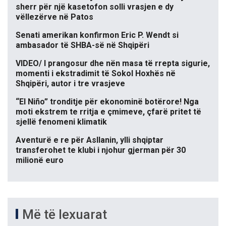
sherr për një kasetofon solli vrasjen e dy
vëllezërve në Patos
Senati amerikan konfirmon Eric P. Wendt si
ambasador të SHBA-së në Shqipëri
VIDEO/ I prangosur dhe nën masa të rrepta sigurie,
momenti i ekstradimit të Sokol Hoxhës në
Shqipëri, autor i tre vrasjeve
“El Niño” tronditje për ekonominë botërore! Nga
moti ekstrem te rritja e çmimeve, çfarë pritet të
sjellë fenomeni klimatik
Aventurë e re për Asllanin, ylli shqiptar
transferohet te klubi i njohur gjerman për 30
milionë euro
Më të lexuarat