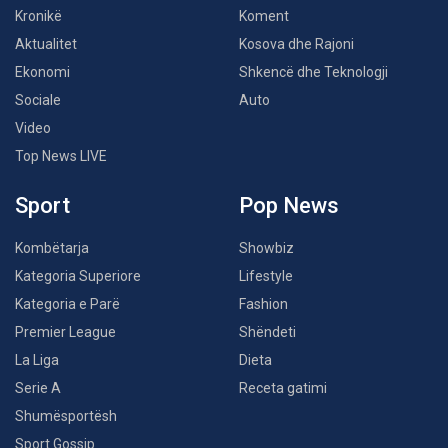
Kronikë
Koment
Aktualitet
Kosova dhe Rajoni
Ekonomi
Shkencë dhe Teknologji
Sociale
Auto
Video
Top News LIVE
Sport
Pop News
Kombëtarja
Showbiz
Kategoria Superiore
Lifestyle
Kategoria e Parë
Fashion
Premier League
Shëndeti
La Liga
Dieta
Serie A
Receta gatimi
Shumësportësh
Sport Gossip