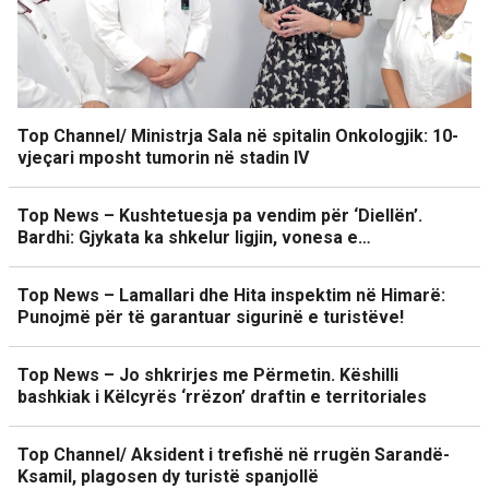
Top Channel/ Ministrja Sala në spitalin Onkologjik: 10-
vjeçari mposht tumorin në stadin IV
Top News – Kushtetuesja pa vendim për ‘Diellën’.
Bardhi: Gjykata ka shkelur ligjin, vonesa e…
Top News – Lamallari dhe Hita inspektim në Himarë:
Punojmë për të garantuar sigurinë e turistëve!
Top News – Jo shkrirjes me Përmetin. Këshilli
bashkiak i Këlcyrës ‘rrëzon’ draftin e territoriales
Top Channel/ Aksident i trefishë në rrugën Sarandë-
Ksamil, plagosen dy turistë spanjollë