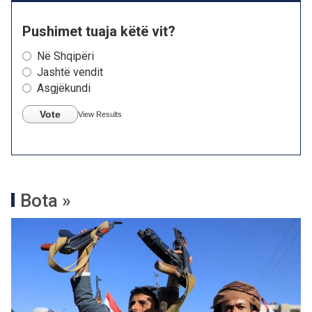
Pushimet tuaja këtë vit?
Në Shqipëri
Jashtë vendit
Asgjëkundi
Vote
View Results
Bota »