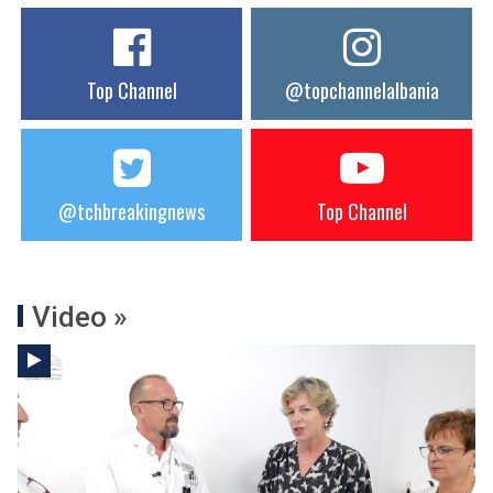
Top Channel
@topchannelalbania
@tchbreakingnews
Top Channel
Video »