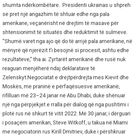
shumta ndërkombëtare. Presidenti ukrainas u shpreh
se pret një angazhim të shtuar edhe nga pala
amerikane, veçanërisht në drejtim të masave për
shtensionimit të situatës dhe reduktimit të sulmeve.
“Shumë varet nga ajo që do të arrijë pala amerikane, në
mënyrë që njerëzit t’i besojnë si procesit, ashtu edhe
rezultateve,” tha ai. Zyrtarët amerikanë dhe rusë nuk
reaguan menjëherë ndaj deklaratave të
Zelenskyt.Negociatat e drejtpërdrejta mes Kievit dhe
Moskës, me praninë e përfaqësuesve amerikanë,
rifilluan më 23–24 janar në Abu Dhabi, duke shënuar
një nga përpjekjet e rralla për dialog që nga pushtimi i
plotë rus në shkurt të vitit 2022. Më 30 janar, i dërguari
i posaçëm amerikan, Steve Witkoff, u takua në Miami
me negociatorin rus Kirill Dmitriev, duke i përshkruar