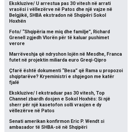
Ekskluzive/ U arrestua pas 30 vitesh në arrati
vrasësi i vëllezërve në Patos dhe një vajze në
Belgjikë, SHBA ekstradon në Shqipëri Sokol
Hoxhën
Foto/ “Shqipëria me miq dhe familje”, Richard
Grenell zgjedh Vlorën për të kaluar pushimet
verore
Marrëveshja që ndryshon lojën në Mesdhe, Franca
futet në projektin miliarda euro Greqi-Qipro
Çfarë është dokumenti “Besa” që Rama u propozoi
shqiptarëve? Kryeministri e shpjegon me katër
fjalë
Ekskluzive/ I ekstraduar pas 30 vitesh, Top
Channel zbardh dosjen e Sokol Hoxhës: Si një
sherr për një kasetofon solli vrasjen e dy
vëllezërve në Patos
Senati amerikan konfirmon Eric P. Wendt si
ambasador të SHBA-së në Shqipëri