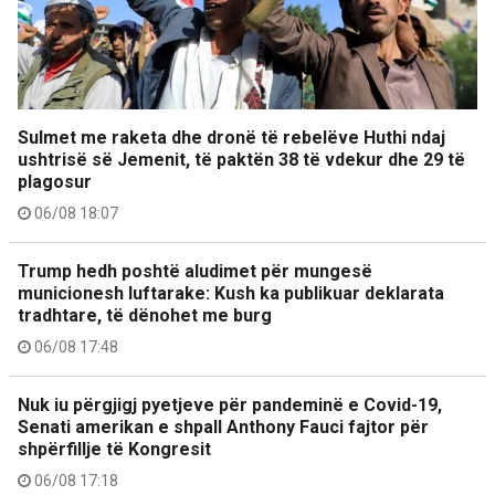
Sulmet me raketa dhe dronë të rebelëve Huthi ndaj
ushtrisë së Jemenit, të paktën 38 të vdekur dhe 29 të
plagosur
06/08 18:07
Trump hedh poshtë aludimet për mungesë
municionesh luftarake: Kush ka publikuar deklarata
tradhtare, të dënohet me burg
06/08 17:48
Nuk iu përgjigj pyetjeve për pandeminë e Covid-19,
Senati amerikan e shpall Anthony Fauci fajtor për
shpërfillje të Kongresit
06/08 17:18