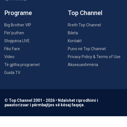
Programe
Top Channel
Big Brother VIP
Rreth Top Channel
Për’puthen
Bileta
Shqipëria LIVE
Kontakt
Fiks Fare
Puno në Top Channel
Video
Privacy Policy & Terms of Use
Të gjitha programet
Aksesueshmëria
Guida TV
© Top Channel 2001 - 2026 • Ndalohet riprodhimi i
paautorizuar i përmbajtjes së kësaj faqeje.