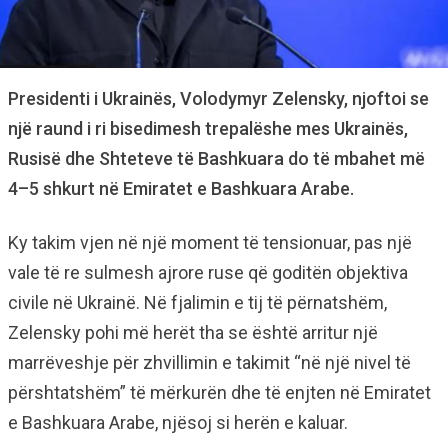
Presidenti i Ukrainës, Volodymyr Zelensky, njoftoi se
një raund i ri bisedimesh trepalëshe mes Ukrainës,
Rusisë dhe Shteteve të Bashkuara do të mbahet më
4–5 shkurt në Emiratet e Bashkuara Arabe.
Ky takim vjen në një moment të tensionuar, pas një
vale të re sulmesh ajrore ruse që goditën objektiva
civile në Ukrainë. Në fjalimin e tij të përnatshëm,
Zelensky pohi më herët tha se është arritur një
marrëveshje për zhvillimin e takimit “në një nivel të
përshtatshëm” të mërkurën dhe të enjten në Emiratet
e Bashkuara Arabe, njësoj si herën e kaluar.