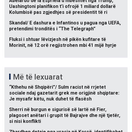
Abelardo de la Espriela u mbështet nga Trump,
Uashingtoni planifikon t’i ofrojë 1 miliard dollarë
Kolumbisë pas zgjedhjes së presidentit të ri
Skandal/ E dashura e Infantinos u pagua nga UEFA,
pretendimi tronditës i “The Telegraph”
Fluksi i shtuar lëvizjesh në pikën kufitare të
Morinit, në 12 orë regjistrohen mbi 41 mijë hyrje
Më të lexuarat
“Kthehu në Shqipëri”/ Sulm racist në rrjetet
sociale ndaj gazetarit grek me origjinë shqiptare:
Je mysafir këtu, nuk duhet të flasësh
Sherri në burgun e sigurisë së lartë në Fier,
plagoset anëtari i grupit të Bajrajve dhe një tjetër,
si nisi konflikti
Zbardhen detaje nga vrasja në Korçë, identifikohet