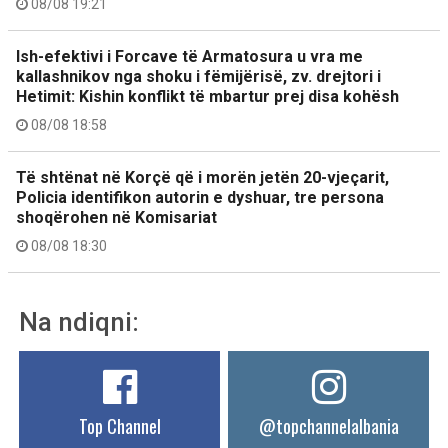
08/08 19:21
Ish-efektivi i Forcave të Armatosura u vra me
kallashnikov nga shoku i fëmijërisë, zv. drejtori i
Hetimit: Kishin konflikt të mbartur prej disa kohësh
08/08 18:58
Të shtënat në Korçë që i morën jetën 20-vjeçarit,
Policia identifikon autorin e dyshuar, tre persona
shoqërohen në Komisariat
08/08 18:30
Na ndiqni:
Top Channel
@topchannelalbania