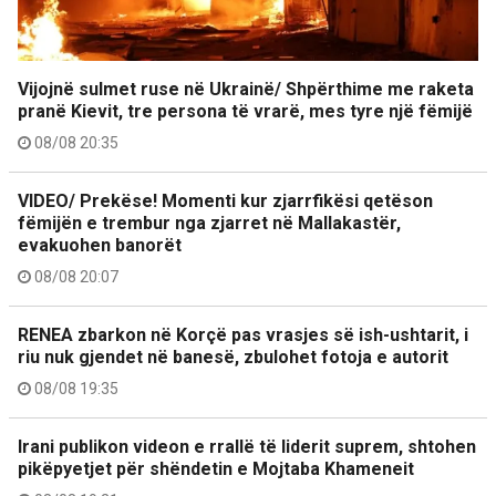
Vijojnë sulmet ruse në Ukrainë/ Shpërthime me raketa
pranë Kievit, tre persona të vrarë, mes tyre një fëmijë
08/08 20:35
VIDEO/ Prekëse! Momenti kur zjarrfikësi qetëson
fëmijën e trembur nga zjarret në Mallakastër,
evakuohen banorët
08/08 20:07
RENEA zbarkon në Korçë pas vrasjes së ish-ushtarit, i
riu nuk gjendet në banesë, zbulohet fotoja e autorit
08/08 19:35
Irani publikon videon e rrallë të liderit suprem, shtohen
pikëpyetjet për shëndetin e Mojtaba Khameneit