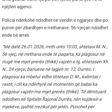
njëjtën agjenci.
Policia ndërkohë ndodhet në vendin e ngjarjes dhe po
punon për zbardhjen e rrethanave. 56-vjeçari ndodhet
ende në arrati.
“Më datë 26.01.2026, rreth orës 10:03, shtetasi M. N.,
56 vjeç, në rrethana ende të paqarta, ka plagosur në
rrugë me mjet prerës (thikë) vajzën e tij, shtetasen Xh.
N., 24 vjeçe, banuese në lagjen nr. 12, Durrës. I
plagosur ka mbetur edhe shtetasi O. M., kalimtar i
rastit, i cili ka ndërhyrë në momentin që babai ka
plagosur vajzën me mjet prerës (thikë). Të dëmtuarit
ndodhen në Spitalin Rajonal Durrës, nën kujdesin e
mjekëve, jashtë rrezikut për jetën. Punohet për