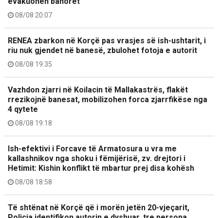
evakuohen banorët
08/08 20:07
RENEA zbarkon në Korçë pas vrasjes së ish-ushtarit, i
riu nuk gjendet në banesë, zbulohet fotoja e autorit
08/08 19:35
Vazhdon zjarri në Koilacin të Mallakastrës, flakët
rrezikojnë banesat, mobilizohen forca zjarrfikëse nga
4 qytete
08/08 19:18
Ish-efektivi i Forcave të Armatosura u vra me
kallashnikov nga shoku i fëmijërisë, zv. drejtori i
Hetimit: Kishin konflikt të mbartur prej disa kohësh
08/08 18:58
Të shtënat në Korçë që i morën jetën 20-vjeçarit,
Policia identifikon autorin e dyshuar, tre persona