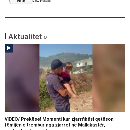
Vote
View Results
Aktualitet »
VIDEO/ Prekëse! Momenti kur zjarrfikësi qetëson
fëmijën e trembur nga zjarret në Mallakastër,