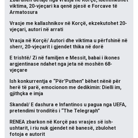
viktima, 20-vjeçari ka qenë pjesë e Forcave të
Armatosura
Vrasje me kallashnikov në Korçë, ekzekutohet 20-
vjeçari, autori në arrati
Vrasja në Korçë/ Autori dhe viktima u përfshinë në
sherr, 20-vjeçarit i gjendet thika në dorë
E trishtë/ Zi në familjen e Messit, babai i ikones
argjentinase ndahet nga jeta në moshën 68-
vjeçare
Ish konkurrentja e “Për’Puthen” bëhet nënë për
herë të parë, emocionon me dedikimin: Dielli im,
gjithçka e imja
Skandal/ E dashura e Infantinos u pagua nga UEFA,
pretendimi tronditës i “The Telegraph”
RENEA zbarkon në Korçë pas vrasjes së ish-
ushtarit, i riu nuk gjendet në banesë, zbulohet
fotoja e autorit