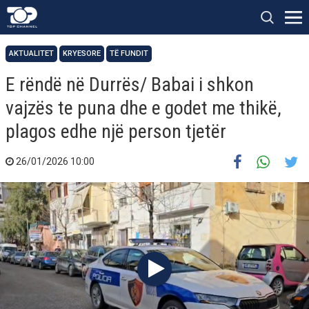
AKTUALITET
KRYESORE
TË FUNDIT
E rëndë në Durrës/ Babai i shkon
vajzës te puna dhe e godet me thikë,
plagos edhe një person tjetër
26/01/2026 10:00