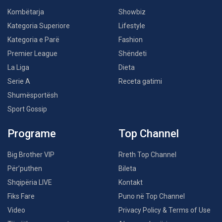
Kombëtarja
Showbiz
Kategoria Superiore
Lifestyle
Kategoria e Parë
Fashion
Premier League
Shëndeti
La Liga
Dieta
Serie A
Receta gatimi
Shumësportësh
Sport Gossip
Programe
Top Channel
Big Brother VIP
Rreth Top Channel
Për’puthen
Bileta
Shqipëria LIVE
Kontakt
Fiks Fare
Puno në Top Channel
Video
Privacy Policy & Terms of Use