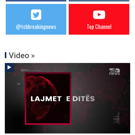
@tchbreakingnews
Top Channel
Video »