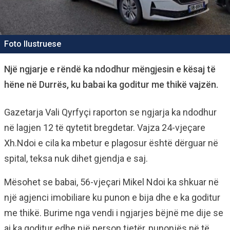
Foto Ilustruese
Një ngjarje e rëndë ka ndodhur mëngjesin e kësaj të
hëne në Durrës, ku babai ka goditur me thikë vajzën.
Gazetarja Vali Qyrfyçi raporton se ngjarja ka ndodhur
në lagjen 12 të qytetit bregdetar. Vajza 24-vjeçare
Xh.Ndoi e cila ka mbetur e plagosur është dërguar në
spital, teksa nuk dihet gjendja e saj.
Mësohet se babai, 56-vjeçari Mikel Ndoi ka shkuar në
një agjenci imobiliare ku punon e bija dhe e ka goditur
me thikë. Burime nga vendi i ngjarjes bëjnë me dije se
ai ka goditur edhe një person tjetër, punonjës në të