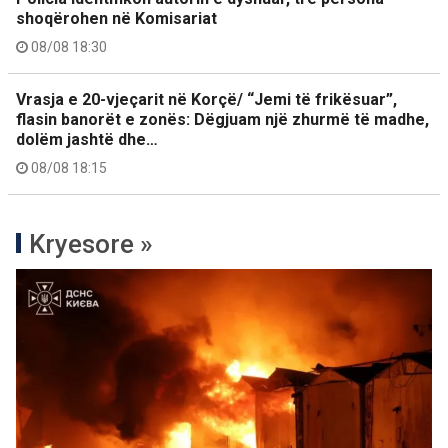
shoqërohen në Komisariat
08/08 18:30
Vrasja e 20-vjeçarit në Korçë/ “Jemi të frikësuar”,
flasin banorët e zonës: Dëgjuam një zhurmë të madhe,
dolëm jashtë dhe…
08/08 18:15
Kryesore »