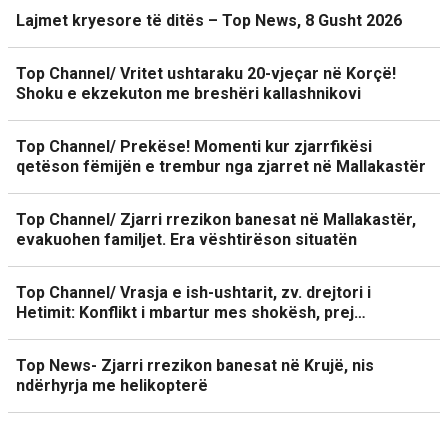
Lajmet kryesore të ditës – Top News, 8 Gusht 2026
Top Channel/ Vritet ushtaraku 20-vjeçar në Korçë!
Shoku e ekzekuton me breshëri kallashnikovi
Top Channel/ Prekëse! Momenti kur zjarrfikësi
qetëson fëmijën e trembur nga zjarret në Mallakastër
Top Channel/ Zjarri rrezikon banesat në Mallakastër,
evakuohen familjet. Era vështirëson situatën
Top Channel/ Vrasja e ish-ushtarit, zv. drejtori i
Hetimit: Konflikt i mbartur mes shokësh, prej…
Top News- Zjarri rrezikon banesat në Krujë, nis
ndërhyrja me helikopterë