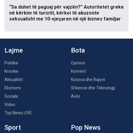
“Sa duhet të paguaj për vajzën?” Autoritetet greke
në kërkim të turistit, kërkoi të abuzonte
seksualisht me 10-vjeçaren në një biznes familjar
Lajme
Bota
Politikë
Opinion
Kronikë
Koment
Aktualitet
Kosova dhe Rajoni
Ekonomi
Shkencë dhe Teknologji
Sociale
Auto
Video
Top News LIVE
Sport
Pop News