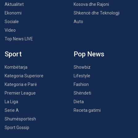
Aktualitet
Kosova dhe Rajoni
Ekonomi
Shkencë dhe Teknologji
Sociale
Auto
Video
Top News LIVE
Sport
Pop News
Kombëtarja
Showbiz
Kategoria Superiore
Lifestyle
Kategoria e Parë
Fashion
Premier League
Shëndeti
La Liga
Dieta
Serie A
Receta gatimi
Shumësportësh
Sport Gossip