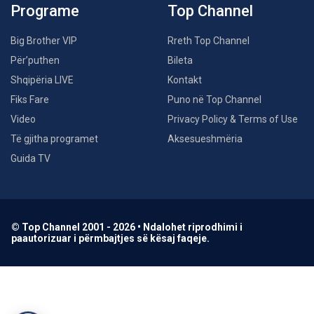
Programe
Top Channel
Big Brother VIP
Rreth Top Channel
Për’puthen
Bileta
Shqipëria LIVE
Kontakt
Fiks Fare
Puno në Top Channel
Video
Privacy Policy & Terms of Use
Të gjitha programet
Aksesueshmëria
Guida TV
© Top Channel 2001 - 2026 • Ndalohet riprodhimi i
paautorizuar i përmbajtjes së kësaj faqeje.