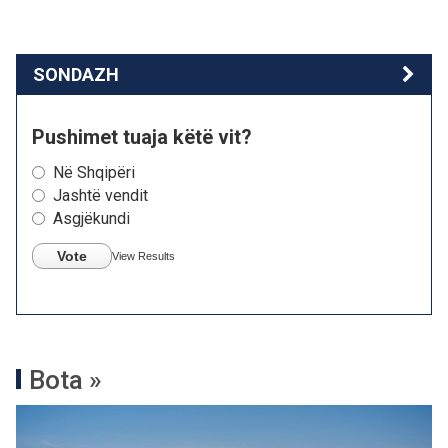
SONDAZH
Pushimet tuaja këtë vit?
Në Shqipëri
Jashtë vendit
Asgjëkundi
Vote
View Results
Bota »