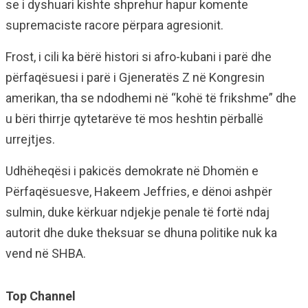
se i dyshuari kishte shprehur hapur komente
supremaciste racore përpara agresionit.
Frost, i cili ka bërë histori si afro-kubani i parë dhe
përfaqësuesi i parë i Gjeneratës Z në Kongresin
amerikan, tha se ndodhemi në “kohë të frikshme” dhe
u bëri thirrje qytetarëve të mos heshtin përballë
urrejtjes.
Udhëheqësi i pakicës demokrate në Dhomën e
Përfaqësuesve, Hakeem Jeffries, e dënoi ashpër
sulmin, duke kërkuar ndjekje penale të fortë ndaj
autorit dhe duke theksuar se dhuna politike nuk ka
vend në SHBA.
Top Channel