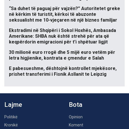
“Sa duhet të paguaj për vajzën?” Autoritetet greke
në kërkim të turistit, kërkoi të abuzonte
seksualisht me 10-vjeçaren në një biznes familjar
Ekstradimi në Shqipëri i Sokol Hoxhës, Ambasada
Amerikane: SHBA nuk është strehë për ata që
keqpërdorin emigracioni për t’i shpëtuar ligjit
30 milionë euro rrogë dhe 5 mijë euro vetëm për
letra higjienike, kontrata e çmendur e Salah
E pabesueshme, dështojnë kontrollet mjekësore,
prishet transferimi i Fisnik Asllanit te Leipzig
Lajme
Bota
Politikë
Opinion
Kronikë
Koment