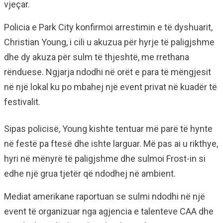
vjeçar.
Policia e Park City konfirmoi arrestimin e të dyshuarit,
Christian Young, i cili u akuzua për hyrje të paligjshme
dhe dy akuza për sulm të thjeshtë, me rrethana
rënduese. Ngjarja ndodhi në orët e para të mëngjesit
në një lokal ku po mbahej një event privat në kuadër të
festivalit.
Sipas policisë, Young kishte tentuar më parë të hynte
në festë pa ftesë dhe ishte larguar. Më pas ai u rikthye,
hyri në mënyrë të paligjshme dhe sulmoi Frost-in si
edhe një grua tjetër që ndodhej në ambient.
Mediat amerikane raportuan se sulmi ndodhi në një
event të organizuar nga agjencia e talenteve CAA dhe