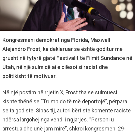
Kongresmeni demokrat nga Florida, Maxwell
Alejandro Frost, ka deklaruar se është goditur me
grusht në fytyrë gjatë Festivalit të Filmit Sundance në
Utah, në një sulm që ai e cilësoi si racist dhe
politikisht të motivuar.
Në një postim në rrjetin X, Frost tha se sulmuesi i
kishte thënë se “Trump do të më deportojë”, përpara
se ta godiste. Sipas tij, autori bërtiste komente raciste
ndërsa largohej nga vendi i ngjarjes. “Personi u
arrestua dhe unë jam mirë”, shkroi kongresmeni 29-