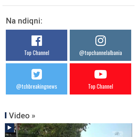
Na ndiqni:
Top Channel
@topchannelalbania
@tchbreakingnews
Top Channel
Video »