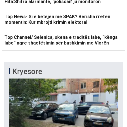
Hita:Shifra alarmante, ‘poliscan’ ju monitoron
Top News- Si e betejën me SPAK? Berisha rrëfen
momentin: Kur mbrojti krimin elektoral
Top Channel/ Selenica, skena e traditës labe, “kënga
labe” ngre shqetësimin për bashkimin me Vlorën
Kryesore