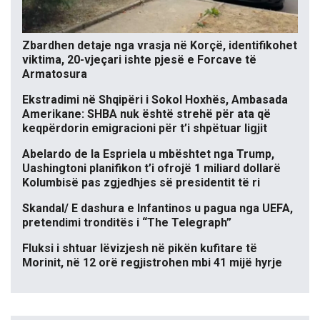
Zbardhen detaje nga vrasja në Korçë, identifikohet
viktima, 20-vjeçari ishte pjesë e Forcave të
Armatosura
Ekstradimi në Shqipëri i Sokol Hoxhës, Ambasada
Amerikane: SHBA nuk është strehë për ata që
keqpërdorin emigracioni për t’i shpëtuar ligjit
Abelardo de la Espriela u mbështet nga Trump,
Uashingtoni planifikon t’i ofrojë 1 miliard dollarë
Kolumbisë pas zgjedhjes së presidentit të ri
Skandal/ E dashura e Infantinos u pagua nga UEFA,
pretendimi tronditës i “The Telegraph”
Fluksi i shtuar lëvizjesh në pikën kufitare të
Morinit, në 12 orë regjistrohen mbi 41 mijë hyrje