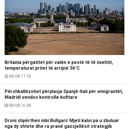
Britania përgatitet për valën e pestë të të nxehtit,
temperaturat pritet të arrijnë 36°C
08/08 17:18
Përshkallëzohet përplasja Spanjë-Itali për emigrantët,
Madridi vendos kontrolle kufitare
08/08 16:38
Droni shpërthen mbi Bullgari/ Mjeti kaloi pa u zbuluar
nga dy shtete dhe ra pranë gazsjellësit strategjik