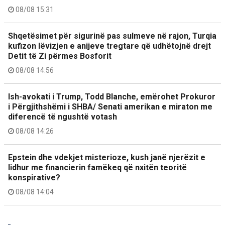
08/08 15:31
Shqetësimet për sigurinë pas sulmeve në rajon, Turqia
kufizon lëvizjen e anijeve tregtare që udhëtojnë drejt
Detit të Zi përmes Bosforit
08/08 14:56
Ish-avokati i Trump, Todd Blanche, emërohet Prokuror
i Përgjithshëmi i SHBA/ Senati amerikan e miraton me
diferencë të ngushtë votash
08/08 14:26
Epstein dhe vdekjet misterioze, kush janë njerëzit e
lidhur me financierin famëkeq që nxitën teoritë
konspirative?
08/08 14:04