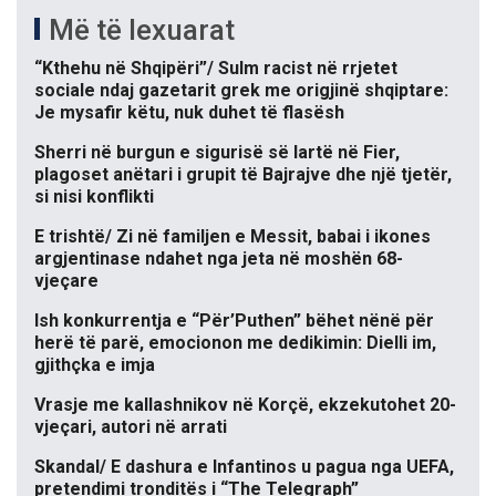
Më të lexuarat
“Kthehu në Shqipëri”/ Sulm racist në rrjetet
sociale ndaj gazetarit grek me origjinë shqiptare:
Je mysafir këtu, nuk duhet të flasësh
Sherri në burgun e sigurisë së lartë në Fier,
plagoset anëtari i grupit të Bajrajve dhe një tjetër,
si nisi konflikti
E trishtë/ Zi në familjen e Messit, babai i ikones
argjentinase ndahet nga jeta në moshën 68-
vjeçare
Ish konkurrentja e “Për’Puthen” bëhet nënë për
herë të parë, emocionon me dedikimin: Dielli im,
gjithçka e imja
Vrasje me kallashnikov në Korçë, ekzekutohet 20-
vjeçari, autori në arrati
Skandal/ E dashura e Infantinos u pagua nga UEFA,
pretendimi tronditës i “The Telegraph”