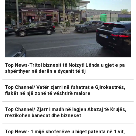
Top News-Tritol biznesit të Noizyt! Lënda u gjet e pa
shpërthyer në derën e dyqanit të tij
Top Channel/ Vatër zjarri në fshatrat e Gjirokastrës,
flakët në një zonë të vështirë malore
Top Channel/ Zjarr i madh në lagjen Abazaj të Krujës,
rrezikohen banesat dhe bizneset
Top News- 1 mijë shoferëve u hiqet patenta në 1 vit,