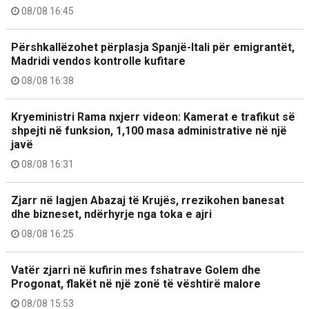
08/08 16:45
Përshkallëzohet përplasja Spanjë-Itali për emigrantët,
Madridi vendos kontrolle kufitare
08/08 16:38
Kryeministri Rama nxjerr videon: Kamerat e trafikut së
shpejti në funksion, 1,100 masa administrative në një
javë
08/08 16:31
Zjarr në lagjen Abazaj të Krujës, rrezikohen banesat
dhe bizneset, ndërhyrje nga toka e ajri
08/08 16:25
Vatër zjarri në kufirin mes fshatrave Golem dhe
Progonat, flakët në një zonë të vështirë malore
08/08 15:53