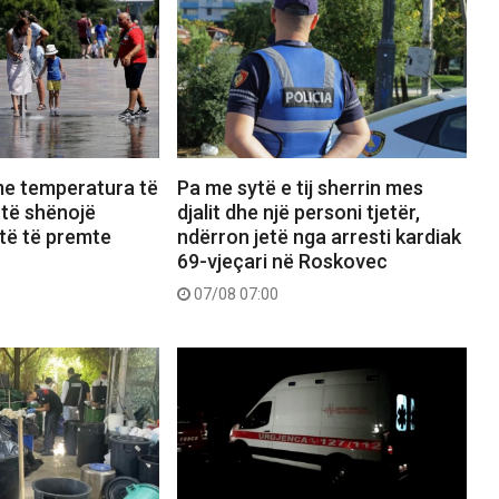
me temperatura të
Pa me sytë e tij sherrin mes
t të shënojë
djalit dhe një personi tjetër,
të të premte
ndërron jetë nga arresti kardiak
69-vjeçari në Roskovec
07/08 07:00