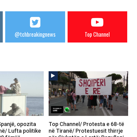
@tchbreakingnews
Top Channel
panjë, opozita
Top Channel/ Protesta e 68-të
në/ Lufta politike
në Tiranë/ Protestuesit thirrje