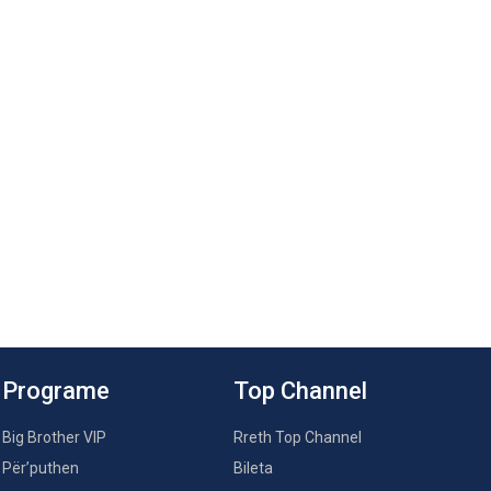
Programe
Top Channel
Big Brother VIP
Rreth Top Channel
Për’puthen
Bileta