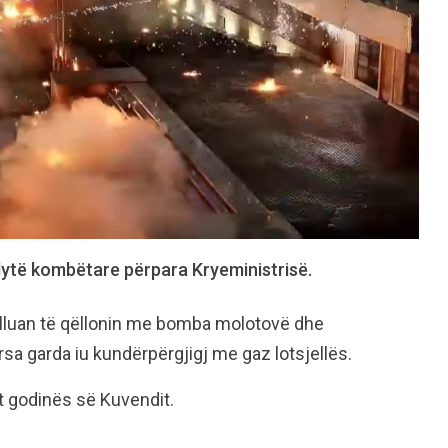
dytë kombëtare përpara Kryeministrisë.
 filluan të qëllonin me bomba molotovë dhe
rsa garda iu kundërpërgjigj me gaz lotsjellës.
t godinës së Kuvendit.