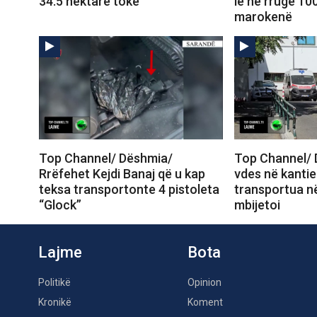
34.5 hektarë tokë
lë në rrugë 10
marokenë
Top Channel/ Dëshmia/
Top Channel/ 
Rrëfehet Kejdi Banaj që u kap
vdes në kantie
teksa transportonte 4 pistoleta
transportua në
“Glock”
mbijetoi
Lajme
Bota
Politikë
Opinion
Kronikë
Koment