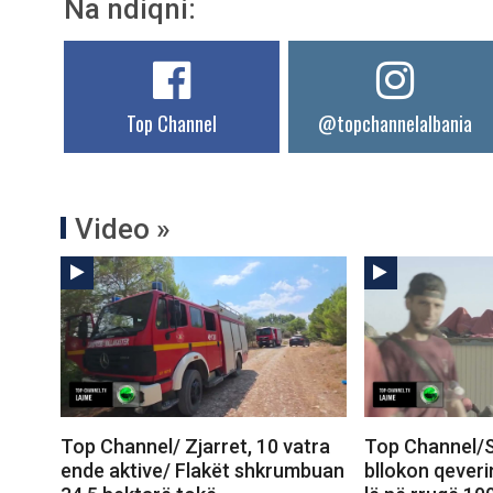
Na ndiqni:
Top Channel
@topchannelalbania
Video »
Top Channel/ Zjarret, 10 vatra
Top Channel/S
ende aktive/ Flakët shkrumbuan
bllokon qeveri