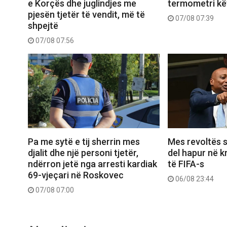
e Korçës dhe juglindjes me
termometri kë
pjesën tjetër të vendit, më të
07/08 07:39
shpejtë
07/08 07:56
Pa me sytë e tij sherrin mes
Mes revoltës s
djalit dhe një personi tjetër,
del hapur në k
ndërron jetë nga arresti kardiak
të FIFA-s
69-vjeçari në Roskovec
06/08 23:44
07/08 07:00