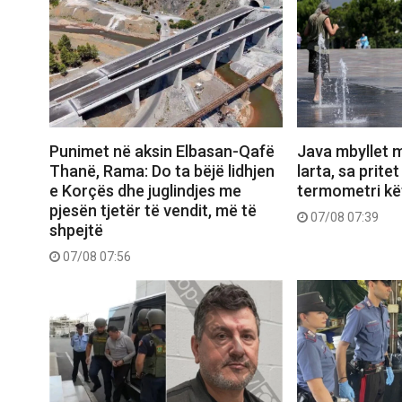
Punimet në aksin Elbasan-Qafë
Java mbyllet 
Thanë, Rama: Do ta bëjë lidhjen
larta, sa prite
e Korçës dhe juglindjes me
termometri kë
pjesën tjetër të vendit, më të
07/08 07:39
shpejtë
07/08 07:56