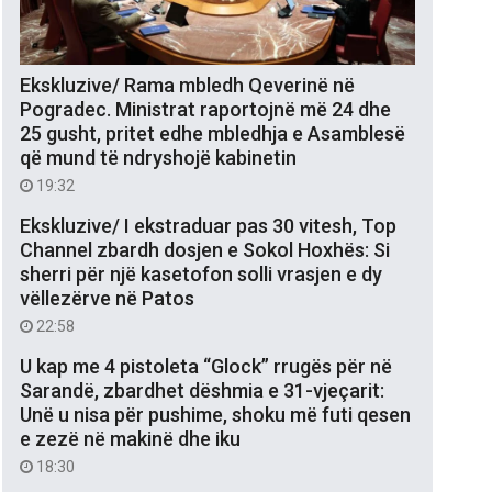
Ekskluzive/ Rama mbledh Qeverinë në
Pogradec. Ministrat raportojnë më 24 dhe
25 gusht, pritet edhe mbledhja e Asamblesë
që mund të ndryshojë kabinetin
19:32
Ekskluzive/ I ekstraduar pas 30 vitesh, Top
Channel zbardh dosjen e Sokol Hoxhës: Si
sherri për një kasetofon solli vrasjen e dy
vëllezërve në Patos
22:58
U kap me 4 pistoleta “Glock” rrugës për në
Sarandë, zbardhet dëshmia e 31-vjeçarit:
Unë u nisa për pushime, shoku më futi qesen
e zezë në makinë dhe iku
18:30