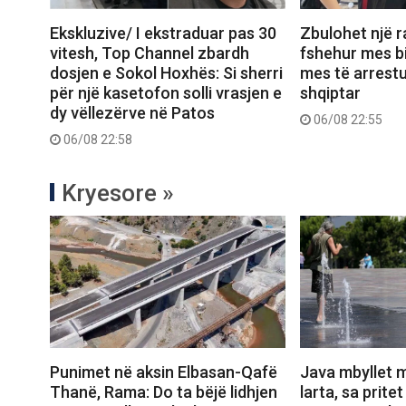
Ekskluzive/ I ekstraduar pas 30
Zbulohet një r
vitesh, Top Channel zbardh
fshehur mes bi
dosjen e Sokol Hoxhës: Si sherri
mes të arrest
për një kasetofon solli vrasjen e
shqiptar
dy vëllezërve në Patos
06/08 22:55
06/08 22:58
Kryesore »
Punimet në aksin Elbasan-Qafë
Java mbyllet 
Thanë, Rama: Do ta bëjë lidhjen
larta, sa prite