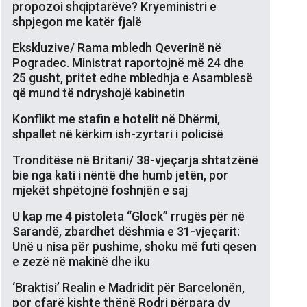
propozoi shqiptarëve? Kryeministri e
shpjegon me katër fjalë
Ekskluzive/ Rama mbledh Qeverinë në
Pogradec. Ministrat raportojnë më 24 dhe
25 gusht, pritet edhe mbledhja e Asamblesë
që mund të ndryshojë kabinetin
Konflikt me stafin e hotelit në Dhërmi,
shpallet në kërkim ish-zyrtari i policisë
Tronditëse në Britani/ 38-vjeçarja shtatzënë
bie nga kati i nëntë dhe humb jetën, por
mjekët shpëtojnë foshnjën e saj
U kap me 4 pistoleta “Glock” rrugës për në
Sarandë, zbardhet dëshmia e 31-vjeçarit:
Unë u nisa për pushime, shoku më futi qesen
e zezë në makinë dhe iku
‘Braktisi’ Realin e Madridit për Barcelonën,
por çfarë kishte thënë Rodri përpara dy