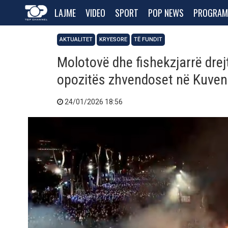
LAJME
VIDEO
SPORT
POP NEWS
PROGRAM
AKTUALITET
KRYESORE
TË FUNDIT
Molotovë dhe fishekzjarrë drej
opozitës zhvendoset në Kuven
24/01/2026 18:56