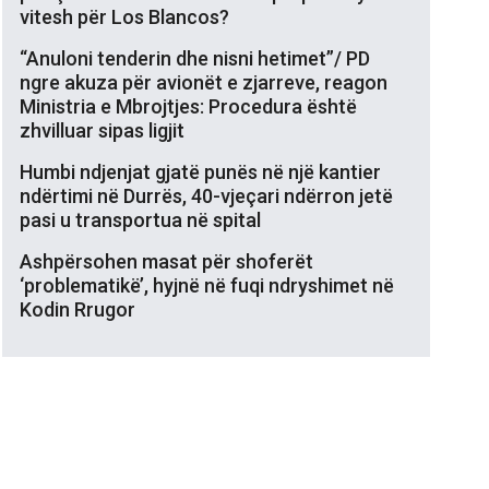
vitesh për Los Blancos?
“Anuloni tenderin dhe nisni hetimet”/ PD
ngre akuza për avionët e zjarreve, reagon
Ministria e Mbrojtjes: Procedura është
zhvilluar sipas ligjit
Humbi ndjenjat gjatë punës në një kantier
ndërtimi në Durrës, 40-vjeçari ndërron jetë
pasi u transportua në spital
Ashpërsohen masat për shoferët
‘problematikë’, hyjnë në fuqi ndryshimet në
Kodin Rrugor