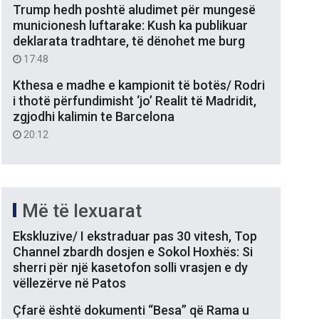
Trump hedh poshtë aludimet për mungesë
municionesh luftarake: Kush ka publikuar
deklarata tradhtare, të dënohet me burg
17:48
Kthesa e madhe e kampionit të botës/ Rodri
i thotë përfundimisht ‘jo’ Realit të Madridit,
zgjodhi kalimin te Barcelona
20:12
Më të lexuarat
Ekskluzive/ I ekstraduar pas 30 vitesh, Top
Channel zbardh dosjen e Sokol Hoxhës: Si
sherri për një kasetofon solli vrasjen e dy
vëllezërve në Patos
Çfarë është dokumenti “Besa” që Rama u