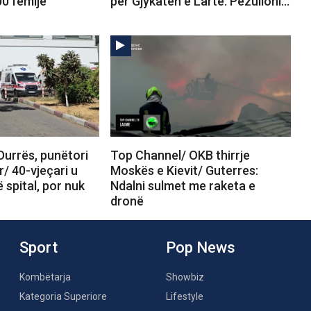
00 fëmijë
për Gjykatën e Lartë: Pezulloni…
Durrës, punëtori
Top Channel/ OKB thirrje
r/ 40-vjeçari u
Moskës e Kievit/ Guterres:
 spital, por nuk
Ndalni sulmet me raketa e
dronë
Sport
Pop News
Kombëtarja
Showbiz
Kategoria Superiore
Lifestyle