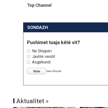
Top Channel
SONDAZH
Pushimet tuaja këtë vit?
Në Shqipëri
Jashtë vendit
Asgjëkundi
Vote
View Results
Aktualitet »