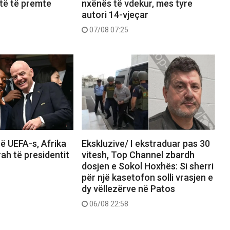
të të premte
nxënës të vdekur, mes tyre
autori 14-vjeçar
07/08 07:25
ë UEFA-s, Afrika
Ekskluzive/ I ekstraduar pas 30
rah të presidentit
vitesh, Top Channel zbardh
dosjen e Sokol Hoxhës: Si sherri
për një kasetofon solli vrasjen e
dy vëllezërve në Patos
06/08 22:58