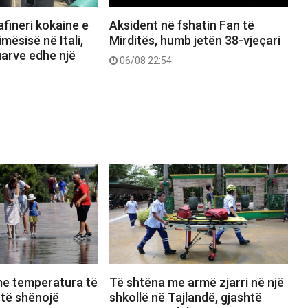
afineri kokaine e
Aksident në fshatin Fan të
mësisë në Itali,
Mirditës, humb jetën 38-vjeçari
uarve edhe një
06/08 22:54
me temperatura të
Të shtëna me armë zjarri në një
t të shënojë
shkollë në Tajlandë, gjashtë