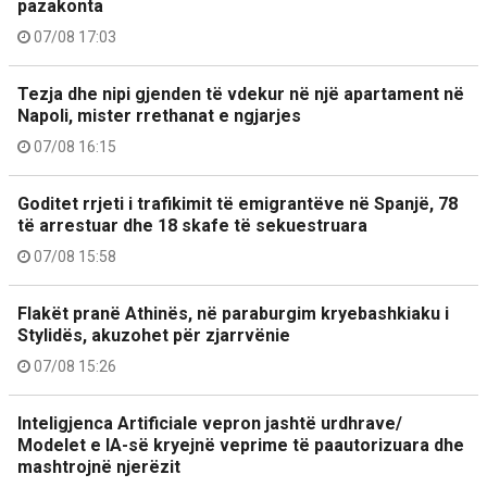
pazakonta
07/08 17:03
Tezja dhe nipi gjenden të vdekur në një apartament në
Napoli, mister rrethanat e ngjarjes
07/08 16:15
Goditet rrjeti i trafikimit të emigrantëve në Spanjë, 78
të arrestuar dhe 18 skafe të sekuestruara
07/08 15:58
Flakët pranë Athinës, në paraburgim kryebashkiaku i
Stylidës, akuzohet për zjarrvënie
07/08 15:26
Inteligjenca Artificiale vepron jashtë urdhrave/
Modelet e IA-së kryejnë veprime të paautorizuara dhe
mashtrojnë njerëzit