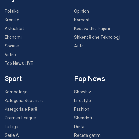
Politikë
Opinion
Kronikë
Koment
Aktualitet
Kosova dhe Rajoni
Ekonomi
Shkencë dhe Teknologji
Sociale
Auto
Video
Top News LIVE
Sport
Pop News
Kombëtarja
Showbiz
Kategoria Superiore
Lifestyle
Kategoria e Parë
Fashion
Premier League
Shëndeti
La Liga
Dieta
Serie A
Receta gatimi