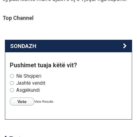
Top Channel
SONDAZH
Pushimet tuaja këtë vit?
Në Shqipëri
Jashtë vendit
Asgjëkundi
Vote
View Results