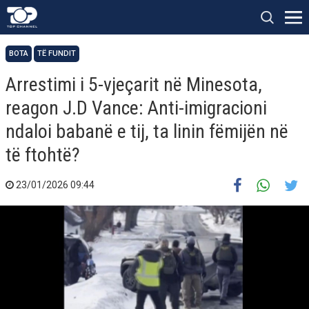
BOTA
TË FUNDIT
Arrestimi i 5-vjeçarit në Minesota,
reagon J.D Vance: Anti-imigracioni
ndaloi babanë e tij, ta linin fëmijën në
të ftohtë?
23/01/2026 09:44