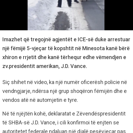
Imazhet që tregojnë agjentët e ICE-së duke arrestuar
një fëmijë 5-vjeçar të kopshtit në Minesota kanë bërë
xhiron e rrjetit dhe kanë tërhequr edhe vëmendjen e
zv.presidentit amerikan, J.D. Vance.
Siç shihet në video, ka një numër oficerësh policie në
vendngjarje, ndërsa një grup shoqëron fëmijën dhe e
vendos atë në automjetin e tyre.
Në të njëjtën kohë, deklaratat e Zëvendëspresidentit
të SHBA-së J.D. Vance, i cili konfirmoi të enjten se
autoritetet federale ndaluan një djalë pesëvjeçar pas