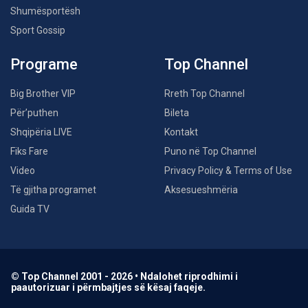
Shumësportësh
Sport Gossip
Programe
Top Channel
Big Brother VIP
Rreth Top Channel
Për’puthen
Bileta
Shqipëria LIVE
Kontakt
Fiks Fare
Puno në Top Channel
Video
Privacy Policy & Terms of Use
Të gjitha programet
Aksesueshmëria
Guida TV
© Top Channel 2001 - 2026 • Ndalohet riprodhimi i
paautorizuar i përmbajtjes së kësaj faqeje.