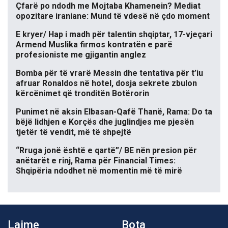
Çfarë po ndodh me Mojtaba Khamenein? Mediat
opozitare iraniane: Mund të vdesë në çdo moment
E kryer/ Hap i madh për talentin shqiptar, 17-vjeçari
Armend Muslika firmos kontratën e parë
profesioniste me gjigantin anglez
Bomba për të vrarë Messin dhe tentativa për t’iu
afruar Ronaldos në hotel, dosja sekrete zbulon
kërcënimet që tronditën Botërorin
Punimet në aksin Elbasan-Qafë Thanë, Rama: Do ta
bëjë lidhjen e Korçës dhe juglindjes me pjesën
tjetër të vendit, më të shpejtë
“Rruga jonë është e qartë”/ BE nën presion për
anëtarët e rinj, Rama për Financial Times:
Shqipëria ndodhet në momentin më të mirë
Lajme
Bota