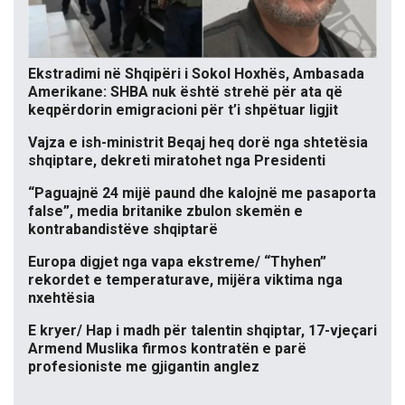
Ekstradimi në Shqipëri i Sokol Hoxhës, Ambasada
Amerikane: SHBA nuk është strehë për ata që
keqpërdorin emigracioni për t’i shpëtuar ligjit
Vajza e ish-ministrit Beqaj heq dorë nga shtetësia
shqiptare, dekreti miratohet nga Presidenti
“Paguajnë 24 mijë paund dhe kalojnë me pasaporta
false”, media britanike zbulon skemën e
kontrabandistëve shqiptarë
Europa digjet nga vapa ekstreme/ “Thyhen”
rekordet e temperaturave, mijëra viktima nga
nxehtësia
E kryer/ Hap i madh për talentin shqiptar, 17-vjeçari
Armend Muslika firmos kontratën e parë
profesioniste me gjigantin anglez