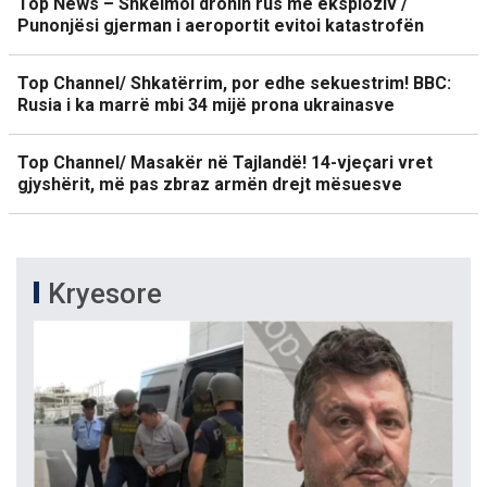
Top News – Shkelmoi dronin rus me eksploziv /
Punonjësi gjerman i aeroportit evitoi katastrofën
Top Channel/ Shkatërrim, por edhe sekuestrim! BBC:
Rusia i ka marrë mbi 34 mijë prona ukrainasve
Top Channel/ Masakër në Tajlandë! 14-vjeçari vret
gjyshërit, më pas zbraz armën drejt mësuesve
Kryesore