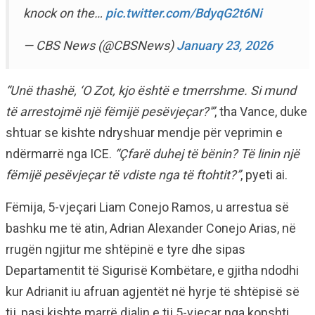
knock on the…
pic.twitter.com/BdyqG2t6Ni
— CBS News (@CBSNews)
January 23, 2026
“Unë thashë, ‘O Zot, kjo është e tmerrshme. Si mund
të arrestojmë një fëmijë pesëvjeçar?'”
, tha Vance, duke
shtuar se kishte ndryshuar mendje për veprimin e
ndërmarrë nga ICE.
“Çfarë duhej të bënin? Të linin një
fëmijë pesëvjeçar të vdiste nga të ftohtit?”
, pyeti ai.
Fëmija, 5-vjeçari Liam Conejo Ramos, u arrestua së
bashku me të atin, Adrian Alexander Conejo Arias, në
rrugën ngjitur me shtëpinë e tyre dhe sipas
Departamentit të Sigurisë Kombëtare, e gjitha ndodhi
kur Adrianit iu afruan agjentët në hyrje të shtëpisë së
tij, pasi kishte marrë djalin e tij 5-vjeçar nga kopshti.