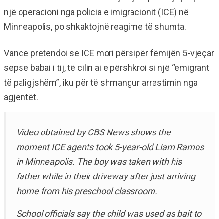
një operacioni nga policia e imigracionit (ICE) në
Minneapolis, po shkaktojnë reagime të shumta.
Vance pretendoi se ICE mori përsipër fëmijën 5-vjeçar
sepse babai i tij, të cilin ai e përshkroi si një “emigrant
të paligjshëm”, iku për të shmangur arrestimin nga
agjentët.
Video obtained by CBS News shows the
moment ICE agents took 5-year-old Liam Ramos
in Minneapolis. The boy was taken with his
father while in their driveway after just arriving
home from his preschool classroom.
School officials say the child was used as bait to