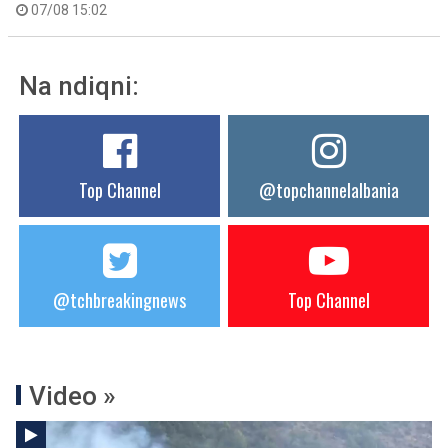
07/08 15:02
Na ndiqni:
Top Channel
@topchannelalbania
@tchbreakingnews
Top Channel
Video »