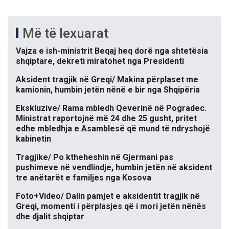
Më të lexuarat
Vajza e ish-ministrit Beqaj heq dorë nga shtetësia
shqiptare, dekreti miratohet nga Presidenti
Aksident tragjik në Greqi/ Makina përplaset me
kamionin, humbin jetën nënë e bir nga Shqipëria
Ekskluzive/ Rama mbledh Qeverinë në Pogradec.
Ministrat raportojnë më 24 dhe 25 gusht, pritet
edhe mbledhja e Asamblesë që mund të ndryshojë
kabinetin
Tragjike/ Po ktheheshin në Gjermani pas
pushimeve në vendlindje, humbin jetën në aksident
tre anëtarët e familjes nga Kosova
Foto+Video/ Dalin pamjet e aksidentit tragjik në
Greqi, momenti i përplasjes që i mori jetën nënës
dhe djalit shqiptar