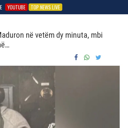
E
YOUTUBE
TOP NEWS LIVE
Maduron në vetëm dy minuta, mbi
në…