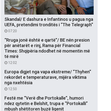
Skandal/ E dashura e Infantinos u pagua nga
UEFA, pretendimi tronditës i “The Telegraph”
07:20
“Rruga jonë është e qartë”/ BE nën presion
për anëtarët e rinj, Rama për Financial
Times: Shqipëria ndodhet në momentin më
të mirë
12:02
Europa digjet nga vapa ekstreme/ “Thyhen”
rekordet e temperaturave, mijëra viktima
nga nxehtësia
12:50
Festë me “Verë dhe Portokalle”, humori
ndez qytetin e Belshit, trupa e “Portokalli”
mbush shëtitoren buzë liqenit