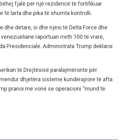
ëhej fjalë për një rezidencë të fortifikuar
e të larta dhe pika të shumta kontrolli.
e dhe detare, si dhe njësi të Delta Force dhe
 venezueliane raportuan rreth 100 të vrarë,
da Presidenciale. Administrata Trump deklaroi
rikan të Drejtësisë paralajmëronte për
mendur dhjetëra sisteme kundërajrore të afta
rump pranoi më vonë se operacioni “mund të