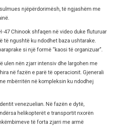
ë sulmues njëpërdorimësh, të ngjashëm me
ainë.
MH-47 Chinook shfaqen në video duke fluturuar
ginë të ngushtë ku ndodhet baza ushtarake.
paraprake si një formë “kaosi të organizuar”.
ë ulen nën zjarr intensiv dhe largohen me
hira në fazën e parë të operacionit. Gjenerali
ane mbërritën në kompleksin ku ndodhej
identit venezuelian. Në fazën e dytë,
ndërsa helikopterët e transportit nxorën
hkëmbimeve të forta zjarri me armë