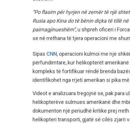
“Po flasim për hyrjen në zemër të një shteti
Rusia apo Kina do të bënin diçka të tillë në
paimagjinueshëm”
, u shpreh oficeri i For
se në rrethana të tjera operacioni me shum
Sipas
CNN
, operacioni kulmoi me një shkë
përfundimtare, kur helikopterët amerikanë 
kompleks të fortifikuar rëndë brenda bazë
identifikohet nga rrjeti amerikan si pika
Videot e analizuara tregojnë se, pak para u
helikopterëve sulmues amerikanë dhe mbro
dokumenton një periudhë kritike prej rreth
helikopteri transporti, gjatë së cilës zjarri