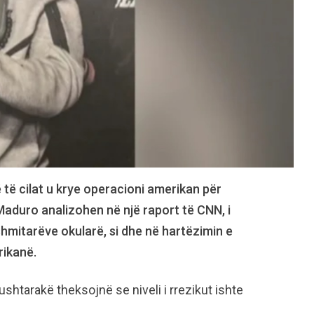
të cilat u krye operacioni amerikan për
Maduro analizohen në një raport të CNN, i
hmitarëve okularë, si dhe në hartëzimin e
rikanë.
ushtarakë theksojnë se niveli i rrezikut ishte