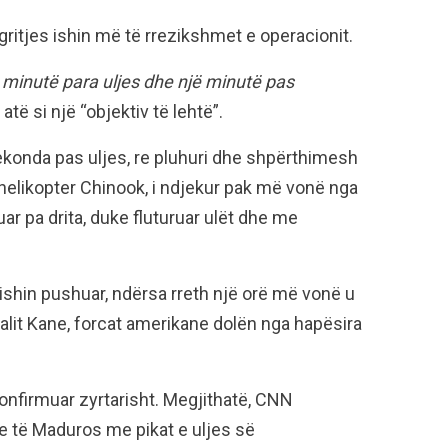
ritjes ishin më të rrezikshmet e operacionit.
minutë para uljes dhe një minutë pas
atë si një “objektiv të lehtë”.
ekonda pas uljes, re pluhuri dhe shpërthimesh
helikopter Chinook, i ndjekur pak më vonë nga
guar pa drita, duke fluturuar ulët dhe me
kishin pushuar, ndërsa rreth një orë më vonë u
ralit Kane, forcat amerikane dolën nga hapësira
nfirmuar zyrtarisht. Megjithatë, CNN
 të Maduros me pikat e uljes së