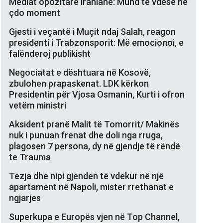
Mediat opozitare iraniane: Mund të vdesë në
çdo moment
Gjesti i veçantë i Muçit ndaj Salah, reagon
presidenti i Trabzonsporit: Më emocionoi, e
falënderoj publikisht
Negociatat e dështuara në Kosovë,
zbulohen prapaskenat. LDK kërkon
Presidentin për Vjosa Osmanin, Kurti i ofron
vetëm ministri
Aksident pranë Malit të Tomorrit/ Makinës
nuk i punuan frenat dhe doli nga rruga,
plagosen 7 persona, dy në gjendje të rëndë
te Trauma
Tezja dhe nipi gjenden të vdekur në një
apartament në Napoli, mister rrethanat e
ngjarjes
Superkupa e Europës vjen në Top Channel,