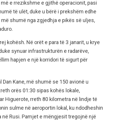
 më e rrezikshme e gjithë operacionit, pasi
 shumë të ulët, duke u bërë i prekshëm edhe
e më shumë nga zgjedhja e pikës së uljes,
aduro.
rej kohësh. Në orët e para të 3 janarit, u krye
duke synuar infrastrukturën e radarëve,
im hapjen e një korridori të sigurt për
ral Dan Kane, më shumë se 150 avionë u
reth orës 01:30 sipas kohës lokale,
 Higuerote, rreth 80 kilometra në lindje të
onin sulme në aeroportin lokal, ku ndodheshin
 në Rusi. Pamjet e mëngjesit tregojnë një