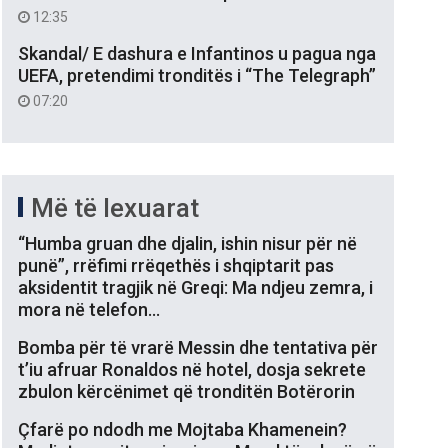
12:35
Skandal/ E dashura e Infantinos u pagua nga
UEFA, pretendimi tronditës i “The Telegraph”
07:20
Më të lexuarat
“Humba gruan dhe djalin, ishin nisur për në
punë”, rrëfimi rrëqethës i shqiptarit pas
aksidentit tragjik në Greqi: Ma ndjeu zemra, i
mora në telefon…
Bomba për të vrarë Messin dhe tentativa për
t’iu afruar Ronaldos në hotel, dosja sekrete
zbulon kërcënimet që tronditën Botërorin
Çfarë po ndodh me Mojtaba Khamenein?