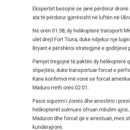
Ekspertët besojnë se janë përdorur dron
ata të përdorur gjerësisht në luftën në Ukr
Në orën 01:58, dy helikopterë transporti 
ulët drejt Fort Tiuna, duke ndjekur një lu
Bryant e përshkroi strategjinë e goditjeve 
Pamjet tregojnë të paktën dy helikopterë q
shpejtësi, duke transportuar forcat e përfs
Kane konfirmoi më vonë se forcat amerik
Maduro rreth orës 02:01.
Pasoi sigurimi i zonës dhe arrestimi i pres
helikopterët sulmues ofruan mbulim ajror, 
Maduron dhe forcat që e arrestuan, mes s
kundërajrore.