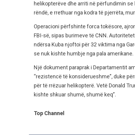
helikopterëve dhe arriti në përfundimin se b
rëndë, e rrethuar nga kodra të pjerrëta, mur
Operacioni përfshinte forca tokësore, ajror
FBI-së, sipas burimeve të CNN. Autoritetet
ndërsa Kuba njoftoi për 32 viktima nga Gar
se nuk kishte humbje nga pala amerikane.
Një dokument paraprak i Departamentit ame
“rezistencë të konsiderueshme”, duke për
për të rrëzuar helikopterë. Vetë Donald T
kishte shkuar shumë, shumë keq”.
Top Channel