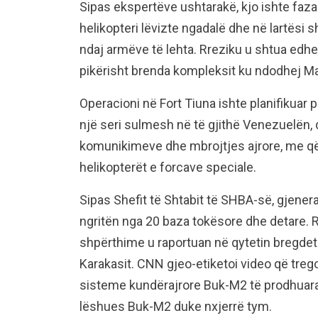
Sipas ekspertëve ushtarakë, kjo ishte faza
helikopteri lëvizte ngadalë dhe në lartësi
ndaj armëve të lehta. Rreziku u shtua edh
pikërisht brenda kompleksit ku ndodhej M
Operacioni në Fort Tiuna ishte planifikuar p
një seri sulmesh në të gjithë Venezuelën, 
komunikimeve dhe mbrojtjes ajrore, me qëll
helikopterët e forcave speciale.
Sipas Shefit të Shtabit të SHBA-së, gjene
ngritën nga 20 baza tokësore dhe detare. R
shpërthime u raportuan në qytetin bregdetar
Karakasit. CNN gjeo-etiketoi video që treg
sisteme kundërajrore Buk-M2 të prodhuara
lëshues Buk-M2 duke nxjerrë tym.