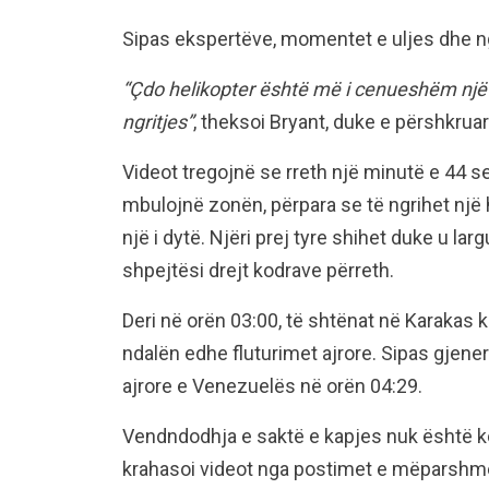
Sipas ekspertëve, momentet e uljes dhe ng
“Çdo helikopter është më i cenueshëm një 
ngritjes”
, theksoi Bryant, duke e përshkruar 
Videot tregojnë se rreth një minutë e 44 s
mbulojnë zonën, përpara se të ngrihet një 
një i dytë. Njëri prej tyre shihet duke u lar
shpejtësi drejt kodrave përreth.
Deri në orën 03:00, të shtënat në Karakas 
ndalën edhe fluturimet ajrore. Sipas gjene
ajrore e Venezuelës në orën 04:29.
Vendndodhja e saktë e kapjes nuk është ko
krahasoi videot nga postimet e mëparshme