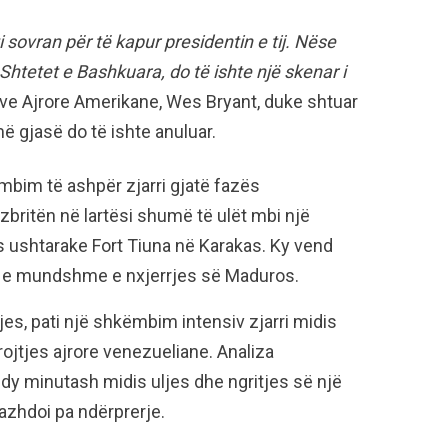
 sovran për të kapur presidentin e tij. Nëse
 Shtetet e Bashkuara, do të ishte një skenar i
cave Ajrore Amerikane, Wes Bryant, duke shtuar
ë gjasë do të ishte anuluar.
mbim të ashpër zjarri gjatë fazës
zbritën në lartësi shumë të ulët mbi një
s ushtarake Fort Tiuna në Karakas. Ky vend
 më e mundshme e nxjerrjes së Maduros.
ljes, pati një shkëmbim intensiv zjarri midis
jtjes ajrore venezueliane. Analiza
 dy minutash midis uljes dhe ngritjes së një
 vazhdoi pa ndërprerje.