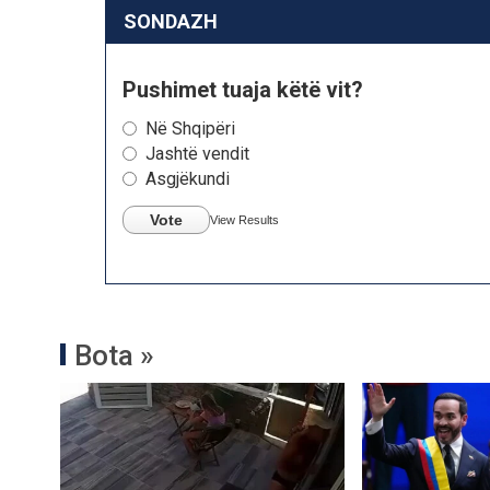
SONDAZH
Pushimet tuaja këtë vit?
Në Shqipëri
Jashtë vendit
Asgjëkundi
Vote
View Results
Bota »