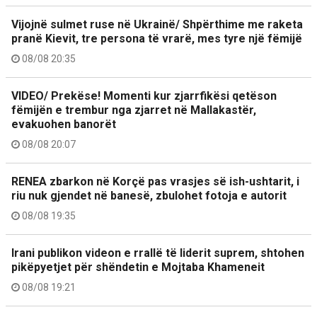
Vijojnë sulmet ruse në Ukrainë/ Shpërthime me raketa
pranë Kievit, tre persona të vrarë, mes tyre një fëmijë
08/08 20:35
VIDEO/ Prekëse! Momenti kur zjarrfikësi qetëson
fëmijën e trembur nga zjarret në Mallakastër,
evakuohen banorët
08/08 20:07
RENEA zbarkon në Korçë pas vrasjes së ish-ushtarit, i
riu nuk gjendet në banesë, zbulohet fotoja e autorit
08/08 19:35
Irani publikon videon e rrallë të liderit suprem, shtohen
pikëpyetjet për shëndetin e Mojtaba Khameneit
08/08 19:21