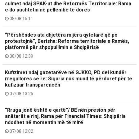
sulmet ndaj SPAK-ut dhe Reformës Territoriale: Rama
e do pushtetin në pëllëmbë të dorës
08/08 15:11
“Përshëndes ata dhjetëra mijëra qytetarë që po
protestojnë”, Berisha: Reforma territoriale e Ramës,
platformë për shpopullimin e Shqipërisë
08/08 12:39
Kufizimet ndaj gazetarëve në GJKKO, PD del kundër
rregullores së re: Siguria nuk mund të përdoret për të
kufizuar transparencën
07/08 13:25
“Rruga jonë është e qartë”/ BE nën presion për
anëtarët e rinj, Rama për Financial Times: Shqipëria
ndodhet në momentin më të mirë
07/08 12:02