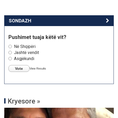
SONDAZH
Pushimet tuaja këtë vit?
Në Shqipëri
Jashtë vendit
Asgjëkundi
Vote
View Results
Kryesore »