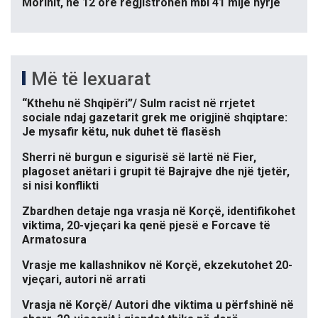
Morinit, në 12 orë regjistrohen mbi 41 mijë hyrje
Më të lexuarat
“Kthehu në Shqipëri”/ Sulm racist në rrjetet
sociale ndaj gazetarit grek me origjinë shqiptare:
Je mysafir këtu, nuk duhet të flasësh
Sherri në burgun e sigurisë së lartë në Fier,
plagoset anëtari i grupit të Bajrajve dhe një tjetër,
si nisi konflikti
Zbardhen detaje nga vrasja në Korçë, identifikohet
viktima, 20-vjeçari ka qenë pjesë e Forcave të
Armatosura
Vrasje me kallashnikov në Korçë, ekzekutohet 20-
vjeçari, autori në arrati
Vrasja në Korçë/ Autori dhe viktima u përfshinë në