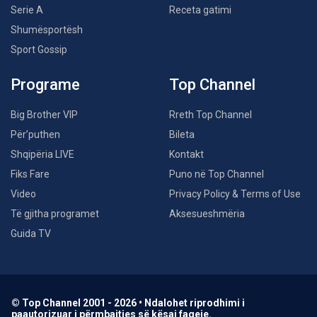
Serie A
Receta gatimi
Shumësportësh
Sport Gossip
Programe
Top Channel
Big Brother VIP
Rreth Top Channel
Për’puthen
Bileta
Shqipëria LIVE
Kontakt
Fiks Fare
Puno në Top Channel
Video
Privacy Policy & Terms of Use
Të gjitha programet
Aksesueshmëria
Guida TV
© Top Channel 2001 - 2026 • Ndalohet riprodhimi i
paautorizuar i përmbajtjes së kësaj faqeje.