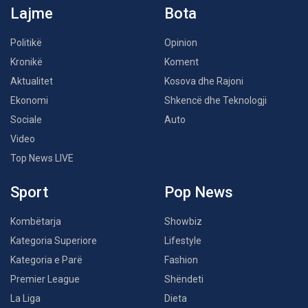
Lajme
Bota
Politikë
Opinion
Kronikë
Koment
Aktualitet
Kosova dhe Rajoni
Ekonomi
Shkencë dhe Teknologji
Sociale
Auto
Video
Top News LIVE
Sport
Pop News
Kombëtarja
Showbiz
Kategoria Superiore
Lifestyle
Kategoria e Parë
Fashion
Premier League
Shëndeti
La Liga
Dieta