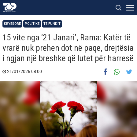
KRYESORE
POLITIKË
TË FUNDIT
15 vite nga ‘21 Janari’, Rama: Katër të
vrarë nuk prehen dot në paqe, drejtësia
i ngjan një breshke që lutet për harresë
21/01/2026 08:00