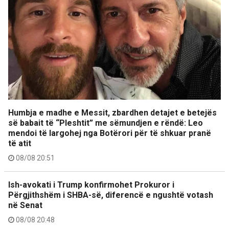
Humbja e madhe e Messit, zbardhen detajet e betejës
së babait të “Pleshtit” me sëmundjen e rëndë: Leo
mendoi të largohej nga Botërori për të shkuar pranë
të atit
08/08 20:51
Ish-avokati i Trump konfirmohet Prokuror i
Përgjithshëm i SHBA-së, diferencë e ngushtë votash
në Senat
08/08 20:48