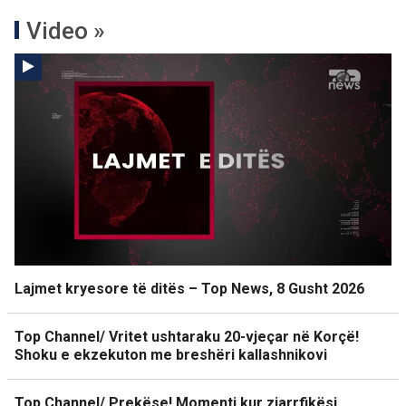
Video »
Lajmet kryesore të ditës – Top News, 8 Gusht 2026
Top Channel/ Vritet ushtaraku 20-vjeçar në Korçë!
Shoku e ekzekuton me breshëri kallashnikovi
Top Channel/ Prekëse! Momenti kur zjarrfikësi