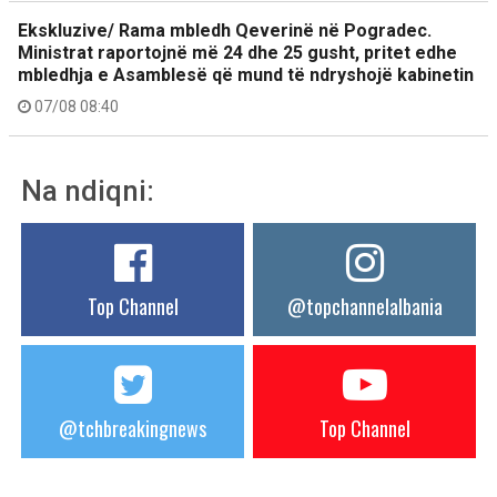
Ekskluzive/ Rama mbledh Qeverinë në Pogradec.
Ministrat raportojnë më 24 dhe 25 gusht, pritet edhe
mbledhja e Asamblesë që mund të ndryshojë kabinetin
07/08 08:40
Na ndiqni:
Top Channel
@topchannelalbania
@tchbreakingnews
Top Channel