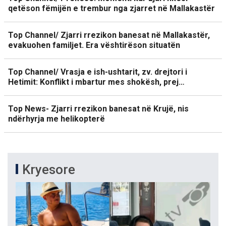
qetëson fëmijën e trembur nga zjarret në Mallakastër
Top Channel/ Zjarri rrezikon banesat në Mallakastër,
evakuohen familjet. Era vështirëson situatën
Top Channel/ Vrasja e ish-ushtarit, zv. drejtori i
Hetimit: Konflikt i mbartur mes shokësh, prej…
Top News- Zjarri rrezikon banesat në Krujë, nis
ndërhyrja me helikopterë
Kryesore