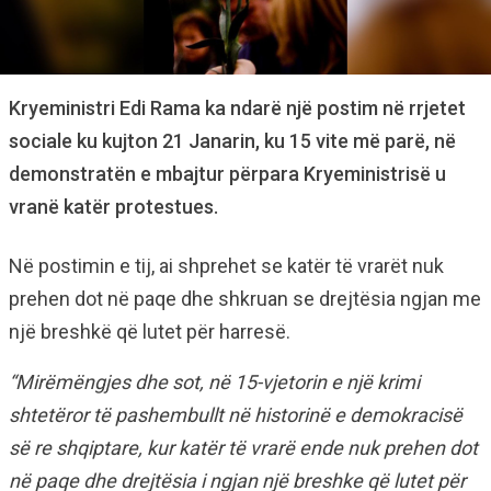
Kryeministri Edi Rama ka ndarë një postim në rrjetet
sociale ku kujton 21 Janarin, ku 15 vite më parë, në
demonstratën e mbajtur përpara Kryeministrisë u
vranë katër protestues.
Në postimin e tij, ai shprehet se katër të vrarët nuk
prehen dot në paqe dhe shkruan se drejtësia ngjan me
një breshkë që lutet për harresë.
“Mirëmëngjes dhe sot, në 15-vjetorin e një krimi
shtetëror të pashembullt në historinë e demokracisë
së re shqiptare, kur katër të vrarë ende nuk prehen dot
në paqe dhe drejtësia i ngjan një breshke që lutet për