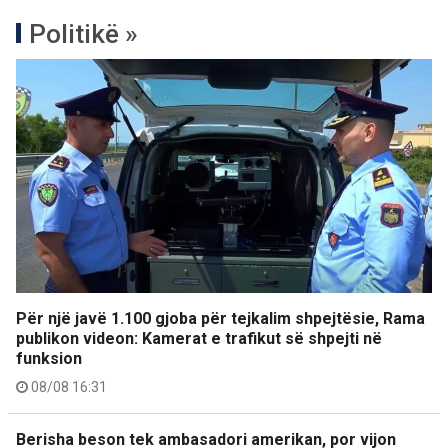
Politikë »
Për një javë 1.100 gjoba për tejkalim shpejtësie, Rama
publikon videon: Kamerat e trafikut së shpejti në
funksion
08/08 16:31
Berisha beson tek ambasadori amerikan, por vijon