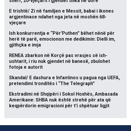
sherr, 20-vjeçarit i gjendet thika në dorë
E trishtë/ Zi në familjen e Messit, babai i ikones
argjentinase ndahet nga jeta në moshën 68-
vjeçare
Ish konkurrentja e “Për’Puthen” bëhet nënë për
herë të parë, emocionon me dedikimin: Dielli im,
gjithçka e imja
RENEA zbarkon në Korçë pas vrasjes së ish-
ushtarit, i riu nuk gjendet në banesë, zbulohet
fotoja e autorit
Skandal/ E dashura e Infantinos u pagua nga UEFA,
pretendimi tronditës i “The Telegraph”
Ekstradimi në Shqipëri i Sokol Hoxhës, Ambasada
Amerikane: SHBA nuk është strehë për ata që
keqpërdorin emigracioni për t’i shpëtuar ligjit