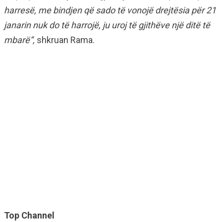
harresë, me bindjen që sado të vonojë drejtësia për 21
janarin nuk do të harrojë, ju uroj të gjithëve një ditë të
mbarë”,
shkruan Rama.
Top Channel