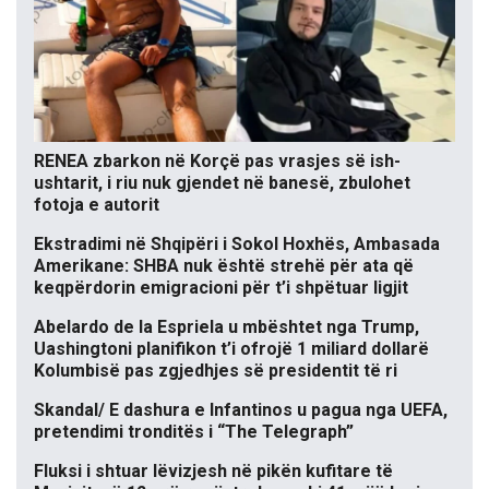
RENEA zbarkon në Korçë pas vrasjes së ish-
ushtarit, i riu nuk gjendet në banesë, zbulohet
fotoja e autorit
Ekstradimi në Shqipëri i Sokol Hoxhës, Ambasada
Amerikane: SHBA nuk është strehë për ata që
keqpërdorin emigracioni për t’i shpëtuar ligjit
Abelardo de la Espriela u mbështet nga Trump,
Uashingtoni planifikon t’i ofrojë 1 miliard dollarë
Kolumbisë pas zgjedhjes së presidentit të ri
Skandal/ E dashura e Infantinos u pagua nga UEFA,
pretendimi tronditës i “The Telegraph”
Fluksi i shtuar lëvizjesh në pikën kufitare të