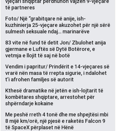
vjeçari shqiptar përdhunon vajzën 9-vjeçare
të partneres
Foto/ Një “grabitqare në anije, ish-
kuzhinierja 25-vjeçare akuzohet për një sërë
sulmesh seksuale ndaj… marinarëve
83 vite në fund të detit Jon/ Zbulohet anija
gjermane e Luftës së Dytë Botërore, e
vetmja e llojit të saj në botë
Vendim i papritur/ Prindërit e 14-vjeçares së
vrarë nën masa të rrepta sigurie, i ndalohet
t’i afrohen familjes së autorit
Kthesë dramatike në jetën e ish-lojtarit të
kombëtares shqiptare, arrestohet për
shpërndarje kokaine
Me peshë rreth 4 tonë dhe me shpejtësi mbi
8 mijë km/orë, një pjesë e raketës Falcon 9
të SpaceX përplaset në Hënë