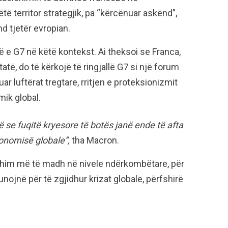
të territor strategjik, pa “kërcënuar askënd”,
d tjetër evropian.
ë e G7 në këtë kontekst. Ai theksoi se Franca,
të, do të kërkojë të ringjallë G7 si një forum
ar luftërat tregtare, rritjen e proteksionizmit
mik global.
 se fuqitë kryesore të botës janë ende të afta
konomisë globale”,
tha Macron.
gazhim më të madh në nivele ndërkombëtare, për
nojnë për të zgjidhur krizat globale, përfshirë