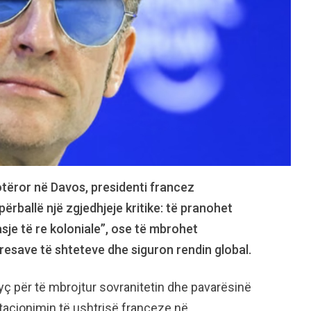
otëror në Davos, presidenti francez
ballë një zgjedhjeje kritike: të pranohet
“qasje të re koloniale”, ose të mbrohet
nteresave të shteteve dhe siguron rendin global.
ç për të mbrojtur sovranitetin dhe pavarësinë
tacionimin të ushtrisë franceze në