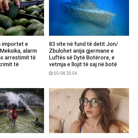
 importet e
83 vite në fund të detit Jon/
Meksika, alarm
Zbulohet anija gjermane e
s arrestimit të
Luftës së Dytë Botërore, e
rimit të
vetmja e llojit të saj në botë
05/08 20:54