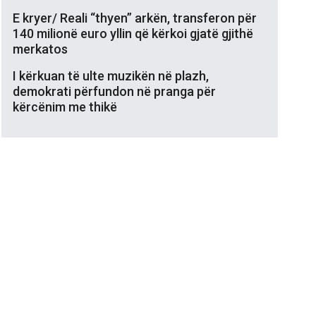
E kryer/ Reali “thyen” arkën, transferon për
140 milionë euro yllin që kërkoi gjatë gjithë
merkatos
I kërkuan të ulte muzikën në plazh,
demokrati përfundon në pranga për
kërcënim me thikë