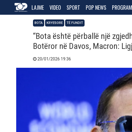
LAJME
VIDEO
SPORT
POP NEWS
PROGRAM
BOTA
KRYESORE
TË FUNDIT
“Bota është përballë një zgjed
Botëror në Davos, Macron: Ligji
20/01/2026 19:36