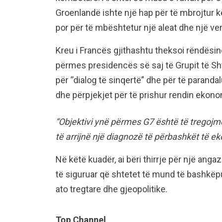
Groenlandë ishte një hap për të mbrojtur kë
por për të mbështetur një aleat dhe një ven
Kreu i Francës gjithashtu theksoi rëndësin
përmes presidencës së saj të Grupit të Shta
për “dialog të sinqertë” dhe për të parandalu
dhe përpjekjet për të prishur rendin ekono
“Objektivi ynë përmes G7 është të tregojmë
të arrijnë një diagnozë të përbashkët të e
Në këtë kuadër, ai bëri thirrje për një an
të siguruar që shtetet të mund të bashkëpu
ato tregtare dhe gjeopolitike.
Top Channel