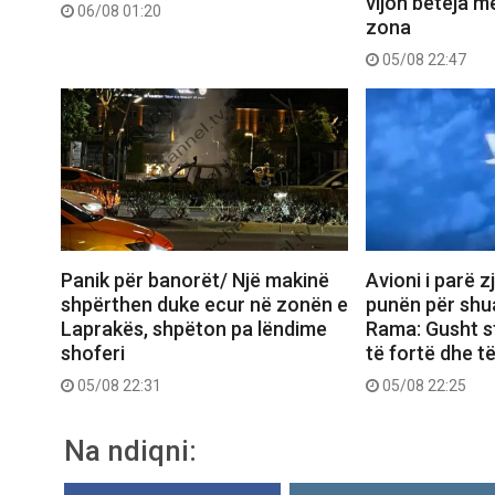
vijon beteja me
06/08 01:20
zona
05/08 22:47
Panik për banorët/ Një makinë
Avioni i parë z
shpërthen duke ecur në zonën e
punën për shua
Laprakës, shpëton pa lëndime
Rama: Gusht s
shoferi
të fortë dhe t
05/08 22:31
05/08 22:25
Na ndiqni: