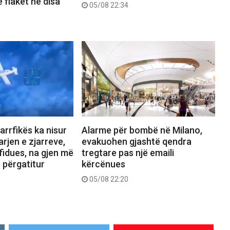
 flakët në disa
05/08 22:34
jarrfikës ka nisur
Alarme për bombë në Milano,
rjen e zjarreve,
evakuohen gjashtë qendra
fidues, na gjen më
tregtare pas një emaili
ë përgatitur
kërcënues
05/08 22:20