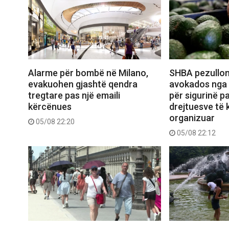
Alarme për bombë në Milano,
SHBA pezullon
evakuohen gjashtë qendra
avokados nga 
tregtare pas një emaili
për sigurinë pa
kërcënues
drejtuesve të k
organizuar
05/08 22:20
05/08 22:12