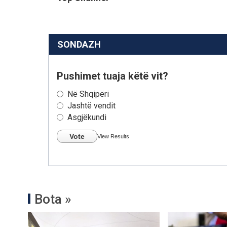
SONDAZH
Pushimet tuaja këtë vit?
Në Shqipëri
Jashtë vendit
Asgjëkundi
Vote
View Results
Bota »