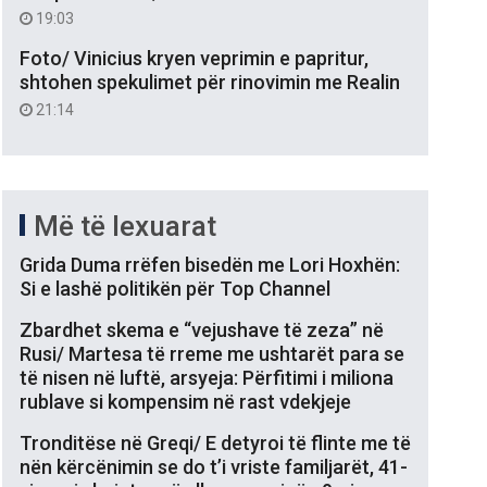
19:03
Foto/ Vinicius kryen veprimin e papritur,
shtohen spekulimet për rinovimin me Realin
21:14
Më të lexuarat
Grida Duma rrëfen bisedën me Lori Hoxhën:
Si e lashë politikën për Top Channel
Zbardhet skema e “vejushave të zeza” në
Rusi/ Martesa të rreme me ushtarët para se
të nisen në luftë, arsyeja: Përfitimi i miliona
rublave si kompensim në rast vdekjeje
Tronditëse në Greqi/ E detyroi të flinte me të
nën kërcënimin se do t’i vriste familjarët, 41-