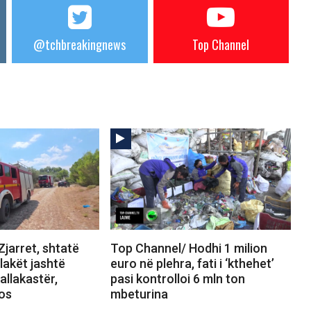
@tchbreakingnews
Top Channel
jarret, shtatë
Top Channel/ Hodhi 1 milion
Flakët jashtë
euro në plehra, fati i ‘kthehet’
allakastër,
pasi kontrolloi 6 mln ton
tos
mbeturina