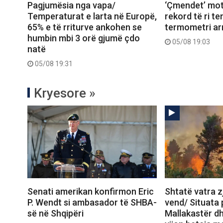
Pagjumësia nga vapa/
‘Çmendet’ mot
Temperaturat e larta në Europë,
rekord të ri t
65% e të rriturve ankohen se
termometri arr
humbin mbi 3 orë gjumë çdo
05/08 19:03
natë
05/08 19:31
Kryesore »
Senati amerikan konfirmon Eric
Shtatë vatra zj
P. Wendt si ambasador të SHBA-
vend/ Situata
së në Shqipëri
Mallakastër dh