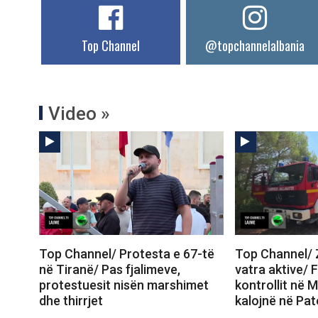
Top Channel
@topchannelalbania
Video »
Top Channel/ Protesta e 67-të
Top Channel/ Z
në Tiranë/ Pas fjalimeve,
vatra aktive/ 
protestuesit nisën marshimet
kontrollit në M
dhe thirrjet
kalojnë në Pa