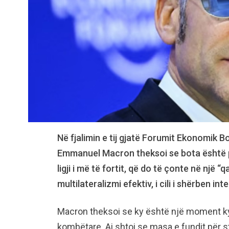
Në fjalimin e tij gjatë Forumit Ekonomik B
Emmanuel Macron theksoi se bota është për
ligji i më të fortit, që do të çonte në një 
multilateralizmi efektiv, i cili i shërben i
Macron theksoi se ky është një moment ky
kombëtare. Ai shtoi se masa e fundit për s