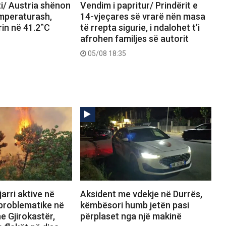
i/ Austria shënon
Vendim i papritur/ Prindërit e
emperaturash,
14-vjeçares së vrarë nën masa
in në 41.2°C
të rrepta sigurie, i ndalohet t’i
afrohen familjes së autorit
05/08 18:35
arri aktive në
Aksident me vdekje në Durrës,
 problematike në
këmbësori humb jetën pasi
e Gjirokastër,
përplaset nga një makinë