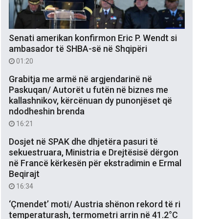
Senati amerikan konfirmon Eric P. Wendt si
ambasador të SHBA-së në Shqipëri
01:20
Grabitja me armë në argjendarinë në
Paskuqan/ Autorët u futën në biznes me
kallashnikov, kërcënuan dy punonjëset që
ndodheshin brenda
16:21
Dosjet në SPAK dhe dhjetëra pasuri të
sekuestruara, Ministria e Drejtësisë dërgon
në Francë kërkesën për ekstradimin e Ermal
Beqirajt
16:34
‘Çmendet’ moti/ Austria shënon rekord të ri
temperaturash, termometri arrin në 41.2°C