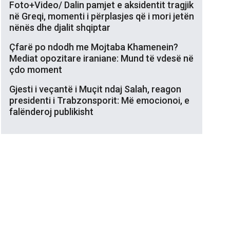
Foto+Video/ Dalin pamjet e aksidentit tragjik
në Greqi, momenti i përplasjes që i mori jetën
nënës dhe djalit shqiptar
Çfarë po ndodh me Mojtaba Khamenein?
Mediat opozitare iraniane: Mund të vdesë në
çdo moment
Gjesti i veçantë i Muçit ndaj Salah, reagon
presidenti i Trabzonsporit: Më emocionoi, e
falënderoj publikisht