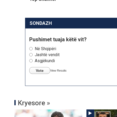
SONDAZH
Pushimet tuaja këtë vit?
Në Shqipëri
Jashtë vendit
Asgjëkundi
Vote
View Results
Kryesore »