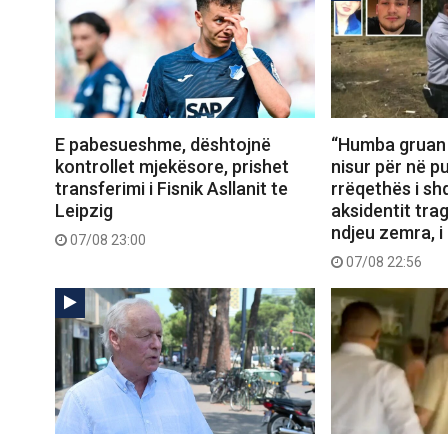
E pabesueshme, dështojnë
“Humba gruan d
kontrollet mjekësore, prishet
nisur për në pu
transferimi i Fisnik Asllanit te
rrëqethës i sh
Leipzig
aksidentit trag
ndjeu zemra, i
07/08 23:00
07/08 22:56