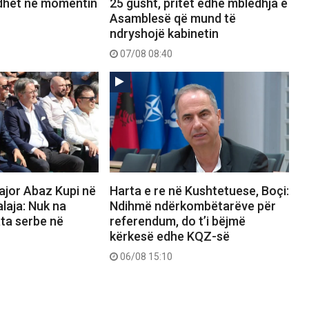
dhet në momentin
25 gusht, pritet edhe mbledhja e
Asamblesë që mund të
ndryshojë kabinetin
07/08 08:40
ajor Abaz Kupi në
Harta e re në Kushtetuese, Boçi:
alaja: Nuk na
Ndihmë ndërkombëtarëve për
ata serbe në
referendum, do t’i bëjmë
kërkesë edhe KQZ-së
06/08 15:10