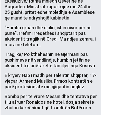
Ekskluzive/ Rama mbledh Qeverinë në
Pogradec. Ministrat raportojnë më 24 dhe
25 gusht, pritet edhe mbledhja e Asamblesë
që mund të ndryshojë kabinetin
“Humba gruan dhe djalin, ishin nisur për në
punë”, rrëfimi rrëqethës i shqiptarit pas
aksidentit tragjik në Greqi: Ma ndjeu zemra, i
mora në telefon…
Tragjike/ Po ktheheshin në Gjermani pas
pushimeve në vendlindje, humbin jetën në
aksident tre anëtarët e familjes nga Kosova
E kryer/ Hap i madh për talentin shqiptar, 17-
vjeçari Armend Muslika firmos kontratën e
parë profesioniste me gjigantin anglez
Bomba për të vrarë Messin dhe tentativa për
t’iu afruar Ronaldos në hotel, dosja sekrete
zbulon kërcënimet që tronditën Botërorin