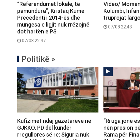
“Referendumet lokale, të
Video/ Moment
pamundura”, Kristaq Kume:
Kolumbi, Infan
Precedenti i 2014-ës dhe
truprojat larg
mungesa e ligjit nuk rrëzojnë
07/08 22:43
dot hartën e PS
07/08 22:47
Politikë »
Kufizimet ndaj gazetarëve në
“Rruga jonë ës
GJKKO, PD del kundër
nën presion për
rregullores së re: Siguria nuk
Rama për Fina