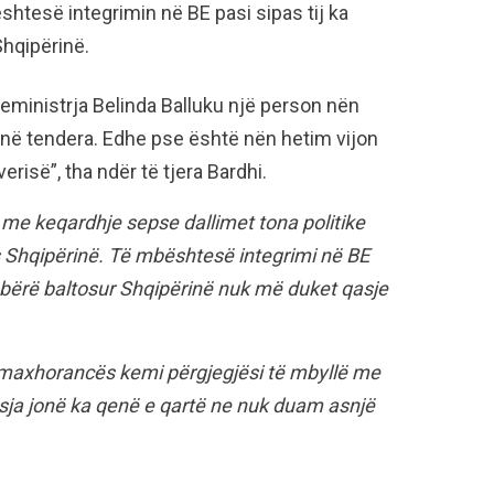
shtesë integrimin në BE pasi sipas tij ka
hqipërinë.
ryeministrja Belinda Balluku një person nën
 në tendera. Edhe pse është nën hetim vijon
risë”, tha ndër të tjera Bardhi.
 me keqardhje sepse dallimet tona politike
 Shqipërinë. Të mbështesë integrimi në BE
bërë baltosur Shqipërinë nuk më duket qasje
të maxhorancës kemi përgjegjësi të mbyllë me
asja jonë ka qenë e qartë ne nuk duam asnjë