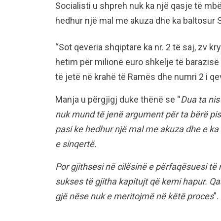
Socialisti u shpreh nuk ka një qasje të mbë
hedhur një mal me akuza dhe ka baltosur S
“Sot qeveria shqiptare ka nr. 2 të saj, zv k
hetim për milionë euro shkelje të barazisë
të jetë në krahë të Ramës dhe numri 2 i qeve
Manja u përgjigj duke thënë se “
Dua ta nis
nuk mund të jenë argument për ta bërë pis
pasi ke hedhur një mal me akuza dhe e ka 
e sinqertë.
Por gjithsesi në cilësinë e përfaqësuesi 
sukses të gjitha kapitujt që kemi hapur. Q
gjë nëse nuk e meritojmë në këtë proces
”.