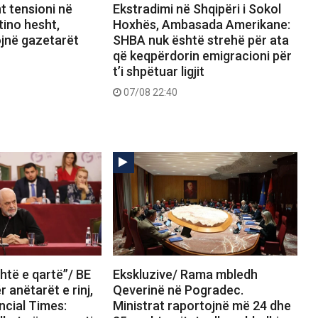
 tensioni në
Ekstradimi në Shqipëri i Sokol
tino hesht,
Hoxhës, Ambasada Amerikane:
ojnë gazetarët
SHBA nuk është strehë për ata
që keqpërdorin emigracioni për
t’i shpëtuar ligjit
07/08 22:40
htë e qartë”/ BE
Ekskluzive/ Rama mbledh
 anëtarët e rinj,
Qeverinë në Pogradec.
ncial Times:
Ministrat raportojnë më 24 dhe