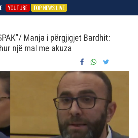
E
YOUTUBE
TOP NEWS LIVE
PAK”/ Manja i përgjigjet Bardhit:
dhur një mal me akuza