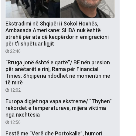
Ekstradimi në Shqipëri i Sokol Hoxhës,
Ambasada Amerikane: SHBA nuk është
strehë për ata që keqpërdorin emigracioni
për t’i shpëtuar ligjit
22:40
“Rruga jonë është e qartë”/ BE nën presion
për anëtarët e rinj, Rama për Financial
Times: Shqipëria ndodhet në momentin më
të mirë
12:02
Europa digjet nga vapa ekstreme/ “Thyhen”
rekordet e temperaturave, mijëra viktima
nga nxehtësia
12:50
Festë me “Verë dhe Portokalle”, humori