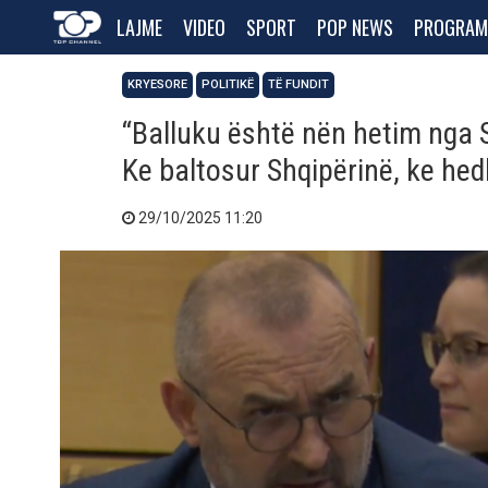
LAJME
VIDEO
SPORT
POP NEWS
PROGRAM
KRYESORE
POLITIKË
TË FUNDIT
“Balluku është nën hetim nga S
Ke baltosur Shqipërinë, ke he
29/10/2025 11:20