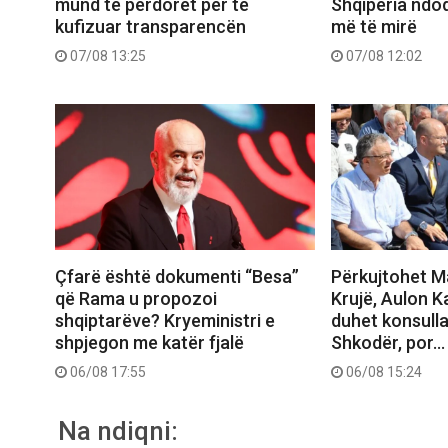
mund të përdoret për të
Shqipëria ndo
kufizuar transparencën
më të mirë
07/08 13:25
07/08 12:02
Çfarë është dokumenti “Besa”
Përkujtohet M
që Rama u propozoi
Krujë, Aulon K
shqiptarëve? Kryeministri e
duhet konsull
shpjegon me katër fjalë
Shkodër, por…
06/08 17:55
06/08 15:24
Na ndiqni: