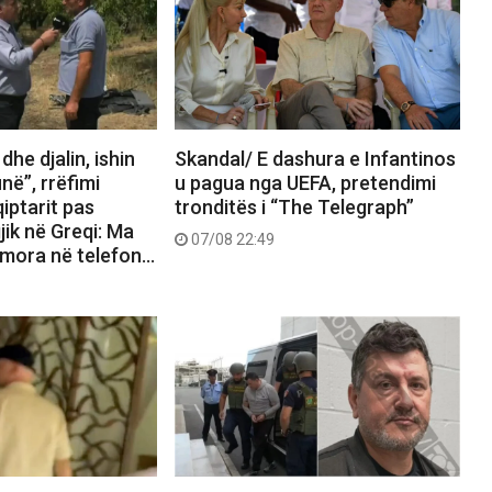
he djalin, ishin
Skandal/ E dashura e Infantinos
në”, rrëfimi
u pagua nga UEFA, pretendimi
qiptarit pas
tronditës i “The Telegraph”
jik në Greqi: Ma
07/08 22:49
 mora në telefon…