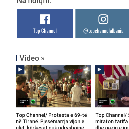
Na ndiqni:
Top Channel
@topchannelalbania
Video »
Top Channel/ Protesta e 69-të
Top Channel/ 
në Tiranë. Pjesëmarrja vijon e
miraton tarifa
ulët, kërkesat nuk ndryshojnë
dhe gazin e im