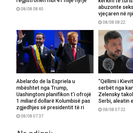
regjistrohen mbi 41 mijë hyrje
kërkim të turis
abuzonte seks
08/08 08:40
vjeçaren në nj
08/08 08:22
Abelardo de la Espriela u
“Qëllimi i Kievi
mbështet nga Trump,
serbët nga kam
Uashingtoni planifikon t’i ofrojë
Zelensky tako
1 miliard dollarë Kolumbisë pas
Serbi, aleatin 
zgjedhjes së presidentit të ri
08/08 07:32
08/08 07:37