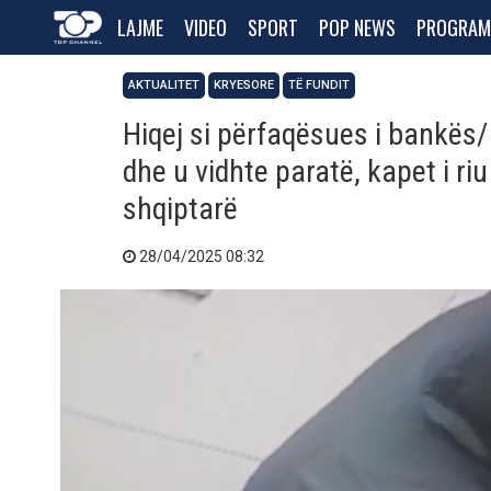
LAJME
VIDEO
SPORT
POP NEWS
PROGRAM
AKTUALITET
KRYESORE
TË FUNDIT
Hiqej si përfaqësues i bankës/
dhe u vidhte paratë, kapet i ri
shqiptarë
28/04/2025 08:32