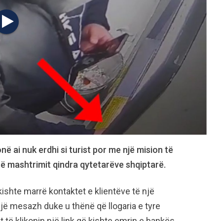
ë ai nuk erdhi si turist por me një mision të
të mashtrimit qindra qytetarëve shqiptarë.
kishte marrë kontaktet e klientëve të një
 një mesazh duke u thënë që llogaria e tyre
t të klikonin një link që kishte emrin e bankës,