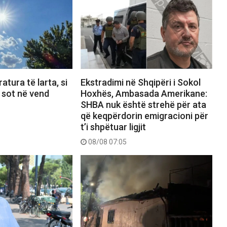
atura të larta, si
Ekstradimi në Shqipëri i Sokol
 sot në vend
Hoxhës, Ambasada Amerikane:
SHBA nuk është strehë për ata
që keqpërdorin emigracioni për
t’i shpëtuar ligjit
08/08 07:05