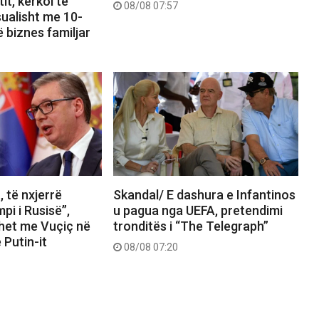
tit, kërkoi të
08/08 07:57
ualisht me 10-
ë biznes familjar
t, të nxjerrë
Skandal/ E dashura e Infantinos
pi i Rusisë”,
u pagua nga UEFA, pretendimi
het me Vuçiç në
tronditës i “The Telegraph”
e Putin-it
08/08 07:20