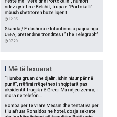
Festë me “Verë dhe Portokalle”, humori
ndez qytetin e Belshit, trupa e “Portokalli”
mbush shëtitoren buzë liqenit
12:35
Skandal/ E dashura e Infantinos u pagua nga
UEFA, pretendimi tronditës i “The Telegraph”
07:20
Më të lexuarat
“Humba gruan dhe djalin, ishin nisur për në
punë”, rrëfimi rrëqethës i shqiptarit pas
aksidentit tragjik në Greqi: Ma ndjeu zemra, i
mora në telefon…
Bomba për të vrarë Messin dhe tentativa për
t’iu afruar Ronaldos në hotel, dosja sekrete
zbulon kërcënimet që tronditën Botërorin