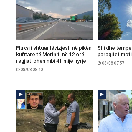
Fluksi i shtuar lëvizjesh në pikën
Shi dhe temper
kufitare të Morinit, në 12 orë
paraqitet moti
regjistrohen mbi 41 mijë hyrje
08/08 07:57
08/08 08:40