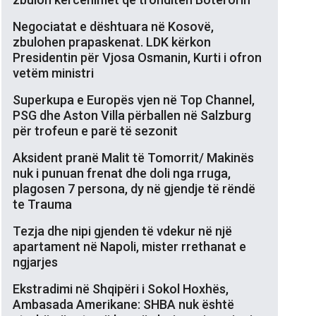
Negociatat e dështuara në Kosovë,
zbulohen prapaskenat. LDK kërkon
Presidentin për Vjosa Osmanin, Kurti i ofron
vetëm ministri
Superkupa e Europës vjen në Top Channel,
PSG dhe Aston Villa përballen në Salzburg
për trofeun e parë të sezonit
Aksident pranë Malit të Tomorrit/ Makinës
nuk i punuan frenat dhe doli nga rruga,
plagosen 7 persona, dy në gjendje të rëndë
te Trauma
Tezja dhe nipi gjenden të vdekur në një
apartament në Napoli, mister rrethanat e
ngjarjes
Ekstradimi në Shqipëri i Sokol Hoxhës,
Ambasada Amerikane: SHBA nuk është