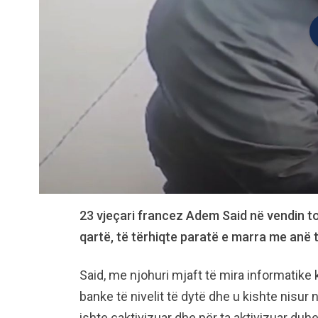
23 vjeçari francez Adem Said në vendin ton
qartë, të tërhiqte paratë e marra me anë 
Said, me njohuri mjaft të mira informatike 
banke të nivelit të dytë dhe u kishte nisur
ishte çaktivizuar dhe për ta aktivizuar duhe