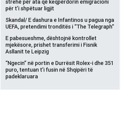
strehë për ata që keqpërdorin emigracioni
për t’i shpëtuar ligjit
Skandal/ E dashura e Infantinos u pagua nga
UEFA, pretendimi tronditës i “The Telegraph”
E pabesueshme, dështojnë kontrollet
mjekësore, prishet transferimi i Fisnik
Asllanit te Leipzig
“Ngecin” në portin e Durrësit Rolex-i dhe 351
puro, tentuan t’i fusin në Shqipëri të
padeklaruara