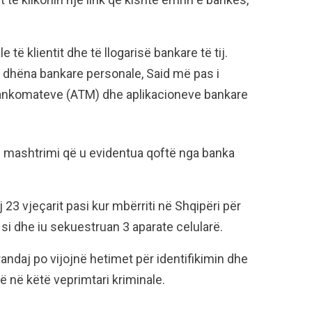
të klientit dhe të llogarisë bankare të tij.
ë dhëna bankare personale, Said më pas i
bankomateve (ATM) dhe aplikacioneve bankare
ëtij mashtrimi që u evidentua qoftë nga banka
j 23 vjeçarit pasi kur mbërriti në Shqipëri për
 si dhe iu sekuestruan 3 aparate celularë.
randaj po vijojnë hetimet për identifikimin dhe
ë në këtë veprimtari kriminale.