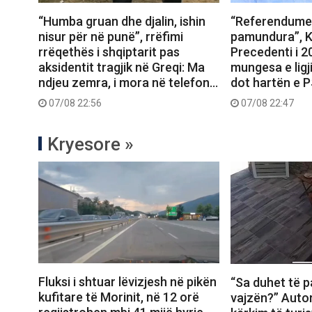
“Humba gruan dhe djalin, ishin
“Referendumet
nisur për në punë”, rrëfimi
pamundura”, K
rrëqethës i shqiptarit pas
Precedenti i 
aksidentit tragjik në Greqi: Ma
mungesa e ligj
ndjeu zemra, i mora në telefon…
dot hartën e 
07/08 22:56
07/08 22:47
Kryesore »
Fluksi i shtuar lëvizjesh në pikën
“Sa duhet të p
kufitare të Morinit, në 12 orë
vajzën?” Autor