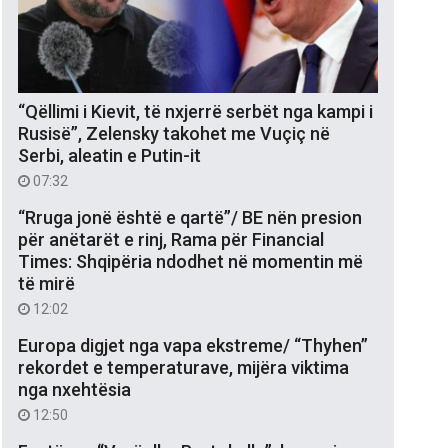
“Qëllimi i Kievit, të nxjerrë serbët nga kampi i
Rusisë”, Zelensky takohet me Vuçiç në
Serbi, aleatin e Putin-it
07:32
“Rruga jonë është e qartë”/ BE nën presion
për anëtarët e rinj, Rama për Financial
Times: Shqipëria ndodhet në momentin më
të mirë
12:02
Europa digjet nga vapa ekstreme/ “Thyhen”
rekordet e temperaturave, mijëra viktima
nga nxehtësia
12:50