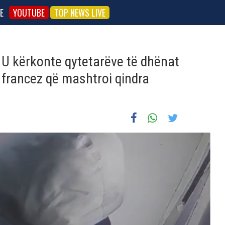
E
YOUTUBE
TOP NEWS LIVE
 U kërkonte qytetarëve të dhënat
u francez që mashtroi qindra