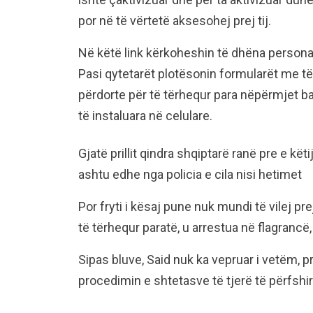
por në të vërtetë aksesohej prej tij.
Në këtë link kërkoheshin të dhëna personale 
Pasi qytetarët plotësonin formularët me t
përdorte për të tërhequr para nëpërmjet 
të instaluara në celulare.
Gjatë prillit qindra shqiptarë ranë pre e k
ashtu edhe nga policia e cila nisi hetimet
Por fryti i kësaj pune nuk mundi të vilej pre
të tërhequr paratë, u arrestua në flagrancë,
Sipas bluve, Said nuk ka vepruar i vetëm, p
procedimin e shtetasve të tjerë të përfshir