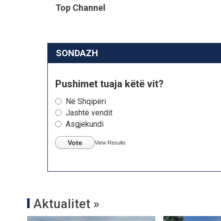
Top Channel
SONDAZH
Pushimet tuaja këtë vit?
Në Shqipëri
Jashtë vendit
Asgjëkundi
Vote
View Results
Aktualitet »