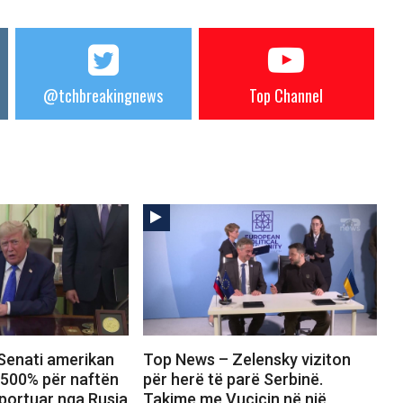
@tchbreakingnews
Top Channel
Senati amerikan
Top News – Zelensky viziton
 500% për naftën
për herë të parë Serbinë.
portuar nga Rusia
Takime me Vuçiçin në një