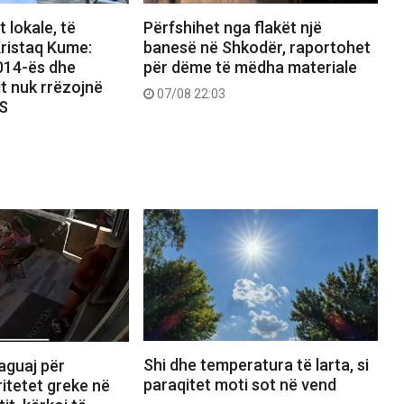
 lokale, të
Përfshihet nga flakët një
ristaq Kume:
banesë në Shkodër, raportohet
2014-ës dhe
për dëme të mëdha materiale
it nuk rrëzojnë
07/08 22:03
PS
Shi dhe temperatura të larta, si
aguaj për
paraqitet moti sot në vend
itetet greke në