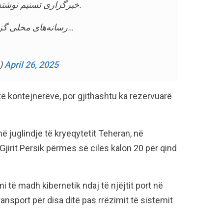
خبرگزاری تسنیم نوشته محل انفجار یک ساختمان اداری بوده است.
رسانه‌های محلی گزارش داده‌اند که بر اثر شدت انفجار تا شعاع…
a_)
April 26, 2025
 të kontejnerëve, por gjithashtu ka rezervuarë
në juglindje të kryeqytetit Teheran, në
jirit Persik përmes së cilës kalon 20 për qind
mi të madh kibernetik ndaj të njëjtit port në
ransport për disa ditë pas rrëzimit të sistemit