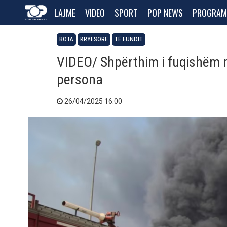
LAJME
VIDEO
SPORT
POP NEWS
PROGRAM
BOTA
KRYESORE
TË FUNDIT
VIDEO/ Shpërthim i fuqishëm n
persona
26/04/2025 16:00