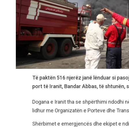
Të paktën 516 njerëz janë lënduar si paso
port të Iranit, Bandar Abbas, të shtunën, s
Dogana e Iranit tha se shpërthimi ndodhi në
lidhur me Organizatën e Porteve dhe Transp
Shërbimet e emergjencës dhe ekipet e nd