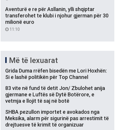
Aventurë e re për Asllanin, ylli shqiptar
transferohet te klubi i njohur gjerman për 30
milionë euro
11:10
Më të lexuarat
Grida Duma rrëfen bisedën me Lori Hoxhën:
Si e lashë politikën për Top Channel
83 vite në fund të detit Jon/ Zbulohet anija
gjermane e Luftës së Dytë Botërore, e
vetmja e llojit të saj në botë
SHBA pezullon importet e avokados nga
Meksika, alarm për sigurinë pas arrestimit të
drejtuesve të krimit të organizuar