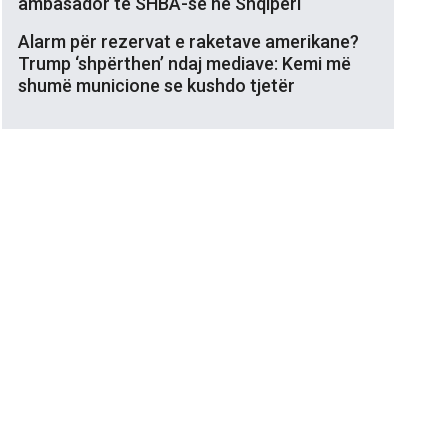
ambasador të SHBA-së në Shqipëri
Alarm për rezervat e raketave amerikane?
Trump ‘shpërthen’ ndaj mediave: Kemi më
shumë municione se kushdo tjetër