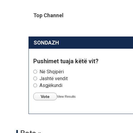
Top Channel
SONDAZH
Pushimet tuaja këtë vit?
Në Shqipëri
Jashtë vendit
Asgjëkundi
Vote
View Results