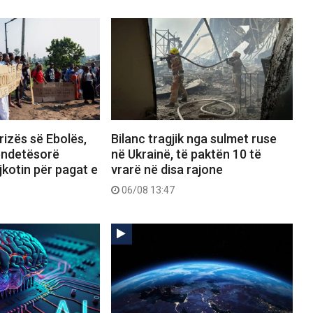
rizës së Ebolës,
Bilanc tragjik nga sulmet ruse
ëndetësorë
në Ukrainë, të paktën 10 të
kotin për pagat e
vrarë në disa rajone
06/08 13:47