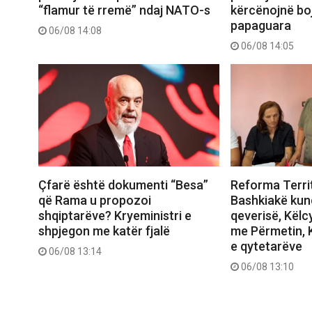
“flamur të rremë” ndaj NATO-s
kërcënojnë boj
papaguara
06/08 14:08
06/08 14:05
Çfarë është dokumenti “Besa”
Reforma Territ
që Rama u propozoi
Bashkiakë kund
shqiptarëve? Kryeministri e
qeverisë, Këlc
shpjegon me katër fjalë
me Përmetin, K
e qytetarëve
06/08 13:14
06/08 13:10