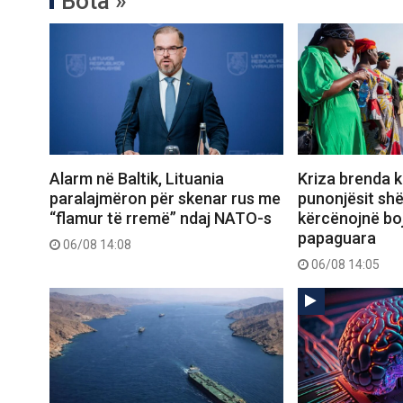
Bota »
Alarm në Baltik, Lituania
Kriza brenda k
paralajmëron për skenar rus me
punonjësit sh
“flamur të rremë” ndaj NATO-s
kërcënojnë boj
papaguara
06/08 14:08
06/08 14:05