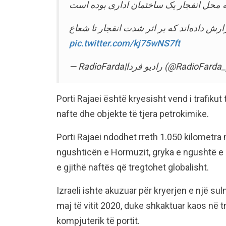
pic.twitter.com/kj75wNS7ft
— RadioFarda‌|‌راديو فردا (@RadioFard
Porti Rajaei është kryesisht vend i trafikut
nafte dhe objekte të tjera petrokimike.
Porti Rajaei ndodhet rreth 1.050 kilometra 
ngushticën e Hormuzit, gryka e ngushtë e G
e gjithë naftës që tregtohet globalisht.
Izraeli ishte akuzuar për kryerjen e një sul
maj të vitit 2020, duke shkaktuar kaos në t
kompjuterik të portit.