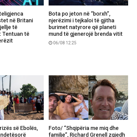
teligjenca
Bota po jeton në “borxh”,
stet në Britani
njerëzimi i tejkaloi të gjitha
ellje të
burimet natyrore që planeti
: Tentuan të
mund të gjenerojë brenda vitit
erëzit
06/08 12:25
rizës së Ebolës,
Foto/ “Shqipëria me miq dhe
ëndetësorë
familje”, Richard Grenell zgjedh