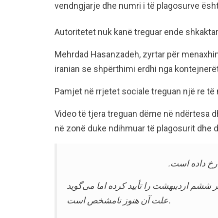
vendngjarje dhe numri i të plagosurve ësht
Autoritetet nuk kanë treguar ende shkaktar
Mehrdad Hasanzadeh, zyrtar për menaxhimin 
iranian se shpërthimi erdhi nga kontejnerët 
Pamjet në rrjetet sociale treguan një re të
Video të tjera treguan dëme në ndërtesa d
në zonë duke ndihmuar të plagosurit dhe d
 رخ داده است
ششم اردیبهشت را تأیید کرده اما می‌گوید
علت آن هنوز نامشخص است.