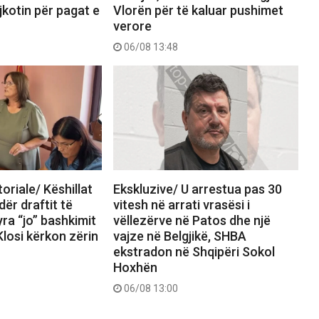
kotin për pagat e
Vlorën për të kaluar pushimet
verore
06/08 13:48
oriale/ Këshillat
Ekskluzive/ U arrestua pas 30
ër draftit të
vitesh në arrati vrasësi i
yra “jo” bashkimit
vëllezërve në Patos dhe një
losi kërkon zërin
vajze në Belgjikë, SHBA
ekstradon në Shqipëri Sokol
Hoxhën
06/08 13:00