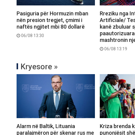
Pasiguria për Hormuzin mban
Rreziku nga In
nën presion tregjet, çmimi i
Artificiale/ Te
naftës ngjitet mbi 80 dollarë
kanë zbuluar sj
paautorizuara
06/08 13:30
mashtronin nj
06/08 13:19
Kryesore »
Alarm në Baltik, Lituania
Kriza brenda k
paralajmëron për skenar rus me
punonjësit sh