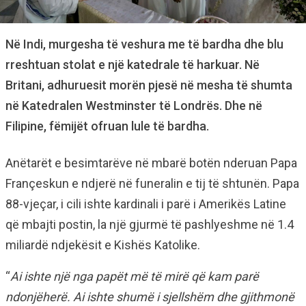
Në Indi, murgesha të veshura me të bardha dhe blu
rreshtuan stolat e një katedrale të harkuar. Në
Britani, adhuruesit morën pjesë në mesha të shumta
në Katedralen Westminster të Londrës. Dhe në
Filipine, fëmijët ofruan lule të bardha.
Anëtarët e besimtarëve në mbarë botën nderuan Papa
Françeskun e ndjerë në funeralin e tij të shtunën. Papa
88-vjeçar, i cili ishte kardinali i parë i Amerikës Latine
që mbajti postin, la një gjurmë të pashlyeshme në 1.4
miliardë ndjekësit e Kishës Katolike.
“
Ai ishte një nga papët më të mirë që kam parë
ndonjëherë. Ai ishte shumë i sjellshëm dhe gjithmonë