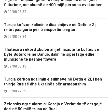
fluturime, më shumë se 400 mijë persona evakuohen
09/08 08:57
Turqia kufizon kalimin e disa anijeve në Detin e Zi,
rritet pasiguria për transportin tregtar
09/08 08:34
Thatësira rekord zbulon anijet naziste të Luftës së
Dytë Botërore në Danub, dalin në sipërfaqe edhe
municione të pashpërthyera
09/08 08:13
Turqia kërkon ndalimin e sulmeve në Detin e Zi, i bën
thirrje Rusisë dhe Ukrainës për armëpushim
08/08 22:59
Zelensky ngre alarmin: Koreja e Veriut do të dërgojë
deri në 50 mijë trupa në Rusi