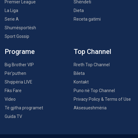
Premier League
Shëndeti
La Liga
Dieta
Serie A
Receta gatimi
Shumësportësh
Sport Gossip
Programe
Top Channel
Big Brother VIP
Rreth Top Channel
Për’puthen
Bileta
Shqipëria LIVE
Kontakt
Fiks Fare
Puno në Top Channel
Video
Privacy Policy & Terms of Use
Të gjitha programet
Aksesueshmëria
Guida TV