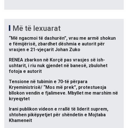
Më të lexuarat
“Më ngacmoi të dashurën”, vrau me armë shokun
e fëmijërisë, zbardhet dëshmia e autorit për
vrasjen e 21-vjeçarit Johan Zuko
RENEA zbarkon në Korçë pas vrasjes së ish-
ushtarit, i riu nuk gjendet në banesë, zbulohet
fotoja e autorit
Tensione në tubimin e 70-të përpara
Kryeministrisë/ “Mos më prek”, protestuesja
bllokon vendin e fjalimeve. Mbyllet me marshim në
kryeqytet
Irani publikon videon e rrallë të liderit suprem,
shtohen pikëpyetjet për shëndetin e Mojtaba
Khameneit