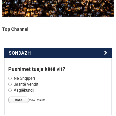
Top Channel
SONDAZH
Pushimet tuaja këtë vit?
Në Shqipëri
Jashtë vendit
Asgjëkundi
Vote
View Results