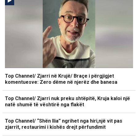
Top Channel/ Zjarri në Krujë/ Braçe i përgjigjet
komentuesve: Zero dëme në njerëz dhe banesa
Top Channel/ Zjarri nuk preku shtëpitë, Kruja kaloi një
natë shumë të vështirë nga flakët
Top Channel/ “Shën Ilia” ngrihet nga hiri,një vit pas
zjarrit, restaurimi i kishës drejt përfundimit