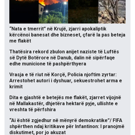
“Nata e tmerrit” në Krujë, zjarri apokaliptik
kërcënoi banesat dhe bizneset, çfarë la pas beteja
me flakët
Thatësira rekord zbulon anijet naziste të Luftës
së Dytë Botërore në Danub, dalin në sipërfaqe
edhe municione të pashpërthyera
Vrasja e të riut në Korçë, Policia njoftim zyrtar:
Arrestohet autori i dyshuar, sekuestrohet arma e
krimit
Dita e gjashtë e betejës me flakët, zjarret vijojnë
në Mallakastër, dhjetëra hektarë pyje, ullishte e
vreshta të përfshira
“Ai është zgjedhur në mënyrë demokratike”/ FIFA
shpërthen ndaj kritikave për Infantinon: I pranojmë
diskutimet, por jo akuzat