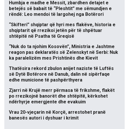
Humbja e madhe e Messit, zbardhen detajet e
betejës së babait të “Pleshtit” me sëmundjen e
rëndë: Leo mendoi të largohej nga Botërori
“Skifteri” shqiptar që hyri mes flakëve, historia e
shqiptarit që rrezikoi jetën për të shpëtuar
shtëpitë në Psatha të Greqisë
“Nuk do ta njohim Kosovën”, Ministria e Jashtme
reagon pas deklaratës së Zelenskyt në Serbi: Nuk
ka paralelizëm mes Prishtinës dhe Kievit
Thatësira rekord zbulon anijet naziste të Luftës
së Dytë Botërore në Danub, dalin në sipërfaqe
edhe municione të pashpërthyera
Zjarri në Krujë merr përmasa të frikshme, flakët
po rrezikojnë banorët dhe shtëpitë, kërkohet
ndërhyrje emergjente dhe evakuim
Vrau 20-vjeçarin në Korçë, arrestohet pranë
banesës autori i dyshuar i krimit