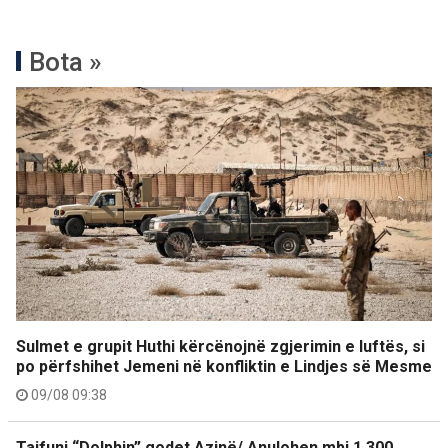
Bota »
Sulmet e grupit Huthi kërcënojnë zgjerimin e luftës, si
po përfshihet Jemeni në konfliktin e Lindjes së Mesme
09/08 09:38
Tajfuni “Dolphin” godet Azinë/ Anulohen mbi 1,300