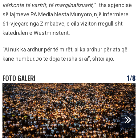
kërkonte të varfrit, të margjinalizuarit,”
i tha agjencisë
së lajmeve PA Media Nesta Munyoro, një infermiere
61-vjeçare nga Zimbabve, e cila viziton rregullisht
katedralen e Westminsterit.
“Ai nuk ka ardhur për të mirët, ai ka ardhur për ata që
kanë humbur.Do të doja të isha si ai”, shtoi ajo.
FOTO GALERI
1/8