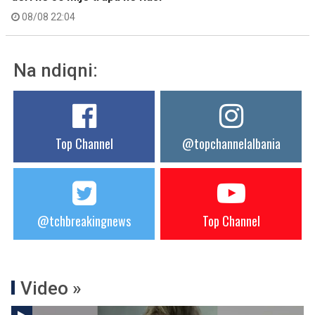
08/08 22:04
Na ndiqni:
Top Channel
@topchannelalbania
@tchbreakingnews
Top Channel
Video »