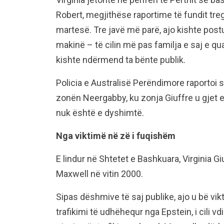
Robert, megjithëse raportime të fundit treg
martesë. Tre javë më parë, ajo kishte post
makinë – të cilin më pas familja e saj e q
kishte ndërmend ta bënte publik.
Policia e Australisë Perëndimore raportoi 
zonën Neergabby, ku zonja Giuffre u gjet e
nuk është e dyshimtë.
Nga viktimë në zë i fuqishëm
E lindur në Shtetet e Bashkuara, Virginia G
Maxwell në vitin 2000.
Sipas dëshmive të saj publike, ajo u bë vikt
trafikimi të udhëhequr nga Epstein, i cili v