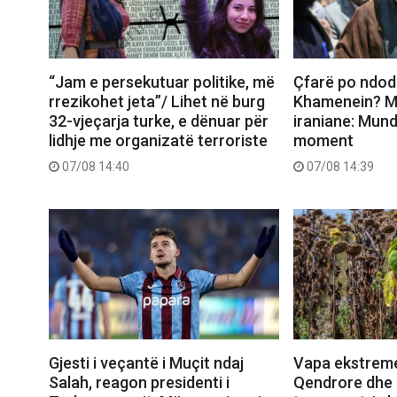
“Jam e persekutuar politike, më
Çfarë po ndo
rrezikohet jeta”/ Lihet në burg
Khamenein? Me
32-vjeçarja turke, e dënuar për
iraniane: Mund
lidhje me organizatë terroriste
moment
07/08 14:40
07/08 14:39
Gjesti i veçantë i Muçit ndaj
Vapa ekstrem
Salah, reagon presidenti i
Qendrore dhe 