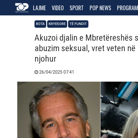
LAJME
VIDEO
SPORT
POP NEWS
PROGRAM
BOTA
KRYESORE
TË FUNDIT
Akuzoi djalin e Mbretëreshës 
abuzim seksual, vret veten në 
njohur
26/04/2025 07:41