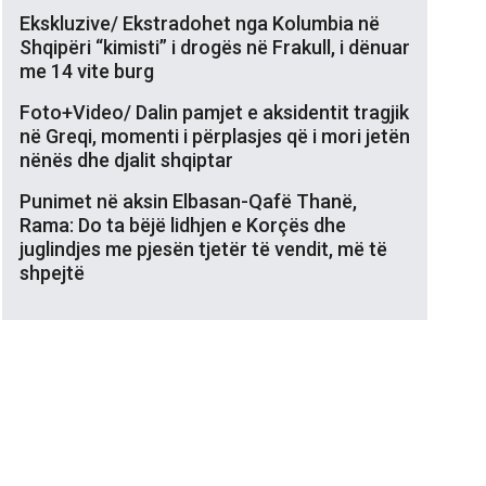
Ekskluzive/ Ekstradohet nga Kolumbia në
Shqipëri “kimisti” i drogës në Frakull, i dënuar
me 14 vite burg
Foto+Video/ Dalin pamjet e aksidentit tragjik
në Greqi, momenti i përplasjes që i mori jetën
nënës dhe djalit shqiptar
Punimet në aksin Elbasan-Qafë Thanë,
Rama: Do ta bëjë lidhjen e Korçës dhe
juglindjes me pjesën tjetër të vendit, më të
shpejtë