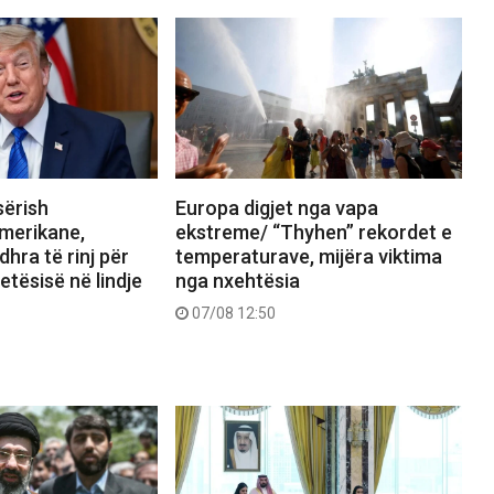
sërish
Europa digjet nga vapa
merikane,
ekstreme/ “Thyhen” rekordet e
hra të rinj për
temperaturave, mijëra viktima
etësisë në lindje
nga nxehtësia
07/08 12:50