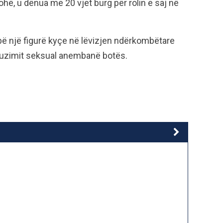
ohë, u dënua me 20 vjet burg për rolin e saj në
 bë një figurë kyçe në lëvizjen ndërkombëtare
buzimit seksual anembanë botës.