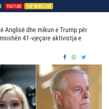
E
YOUTUBE
TOP NEWS LIVE
së Anglisë dhe mikun e Trump për
moshën 41-vjeçare aktivistja e