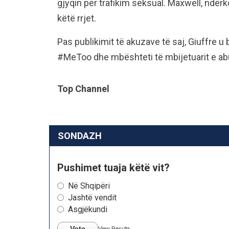
gjyqin për trafikim seksual. Maxwell, ndërk
këtë rrjet.
Pas publikimit të akuzave të saj, Giuffre u
#MeToo dhe mbështeti të mbijetuarit e a
Top Channel
SONDAZH
Pushimet tuaja këtë vit?
Në Shqipëri
Jashtë vendit
Asgjëkundi
Vote
View Results