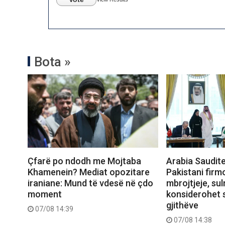
Bota »
Çfarë po ndodh me Mojtaba
Arabia Saudite
Khamenein? Mediat opozitare
Pakistani firm
iraniane: Mund të vdesë në çdo
mbrojtjeje, sul
moment
konsiderohet 
gjithëve
07/08 14:39
07/08 14:38