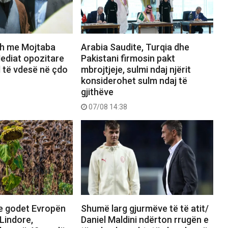
dh me Mojtaba
Arabia Saudite, Turqia dhe
diat opozitare
Pakistani firmosin pakt
 të vdesë në çdo
mbrojtjeje, sulmi ndaj njërit
konsiderohet sulm ndaj të
gjithëve
07/08 14:38
e godet Evropën
Shumë larg gjurmëve të të atit/
Lindore,
Daniel Maldini ndërton rrugën e