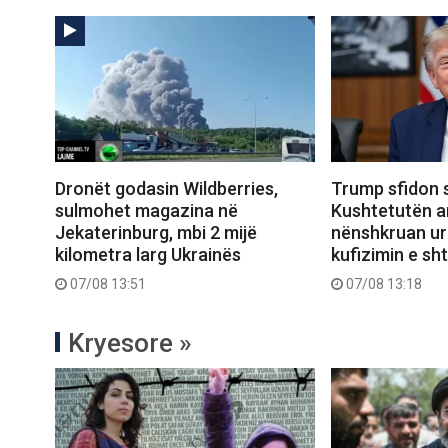
Dronët godasin Wildberries,
Trump sfidon 
sulmohet magazina në
Kushtetutën a
Jekaterinburg, mbi 2 mijë
nënshkruan urd
kilometra larg Ukrainës
kufizimin e sht
07/08 13:51
07/08 13:18
Kryesore »