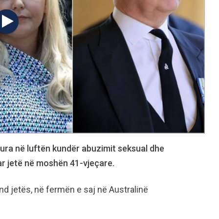
ohura në luftën kundër abuzimit seksual dhe
uar jetë në moshën 41-vjeçare.
und jetës, në fermën e saj në Australinë