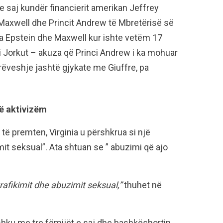
 e saj kundër financierit amerikan Jeffrey
 Maxwell dhe Princit Andrew të Mbretërisë së
nga Epstein dhe Maxwell kur ishte vetëm 17
 i Jorkut – akuza që Princi Andrew i ka mohuar
arrëveshje jashtë gjykate me Giuffre, pa
në aktivizëm
 të premten, Virginia u përshkrua si një
mit seksual”. Ata shtuan se ” abuzimi që ajo
trafikimit dhe abuzimit seksual,”
thuhet në
bashku me tre fëmijët e saj dhe bashkëshortin