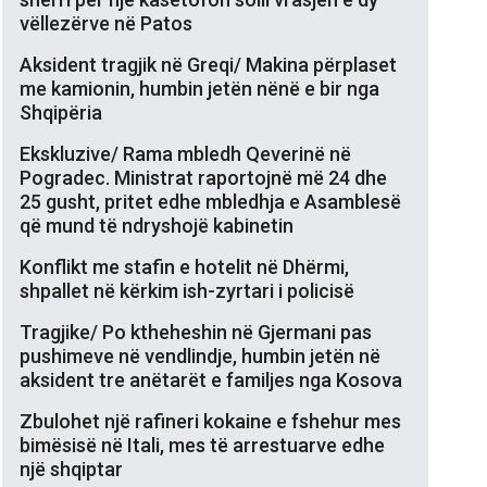
vëllezërve në Patos
Aksident tragjik në Greqi/ Makina përplaset
me kamionin, humbin jetën nënë e bir nga
Shqipëria
Ekskluzive/ Rama mbledh Qeverinë në
Pogradec. Ministrat raportojnë më 24 dhe
25 gusht, pritet edhe mbledhja e Asamblesë
që mund të ndryshojë kabinetin
Konflikt me stafin e hotelit në Dhërmi,
shpallet në kërkim ish-zyrtari i policisë
Tragjike/ Po ktheheshin në Gjermani pas
pushimeve në vendlindje, humbin jetën në
aksident tre anëtarët e familjes nga Kosova
Zbulohet një rafineri kokaine e fshehur mes
bimësisë në Itali, mes të arrestuarve edhe
një shqiptar