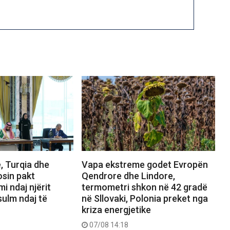
, Turqia dhe
Vapa ekstreme godet Evropën
osin pakt
Qendrore dhe Lindore,
mi ndaj njërit
termometri shkon në 42 gradë
sulm ndaj të
në Sllovaki, Polonia preket nga
kriza energjetike
07/08 14:18