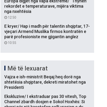
Europa digjet nga vapa ekstreme/ “Thyhen”
rekordet e temperaturave, mijëra viktima
nga nxehtësia
12:50
E kryer/ Hap i madh për talentin shqiptar, 17-
vjeçari Armend Muslika firmos kontratën e
parë profesioniste me gjigantin anglez
10:55
Më të lexuarat
Vajza e ish-ministrit Beqaj heq dorë nga
shtetësia shqiptare, dekreti miratohet nga
Presidenti
Ekskluzive/ I ekstraduar pas 30 vitesh, Top
Channel zbardh dosjen e Sokol Hoxhës: Si
sherri për një kasetofon solli vrasjen e dy