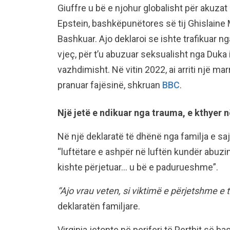
Giuffre u bë e njohur globalisht për akuzat
Epstein, bashkëpunëtores së tij Ghislaine
Bashkuar. Ajo deklaroi se ishte trafikuar 
vjeç, për t’u abuzuar seksualisht nga Duka
vazhdimisht. Në vitin 2022, ai arriti një m
pranuar fajësinë, shkruan
BBC
.
Një jetë e ndikuar nga trauma, e kthyer 
Në një deklaratë të dhënë nga familja e saj
“luftëtare e ashpër në luftën kundër abuzi
kishte përjetuar… u bë e padurueshme”.
“Ajo vrau veten, si viktimë e përjetshme e 
deklaratën familjare.
Virginia jetonte në periferi të Perthit së 