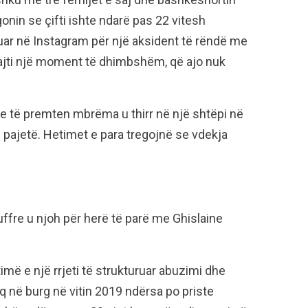
onin se çifti ishte ndarë pas 22 vitesh
uar në Instagram për një aksident të rëndë me
uajti një moment të dhimbshëm, që ajo nuk
se të premten mbrëma u thirr në një shtëpi në
 pajetë. Hetimet e para tregojnë se vdekja
iuffre u njoh për herë të parë me Ghislaine
imë e një rrjeti të strukturuar abuzimi dhe
diq në burg në vitin 2019 ndërsa po priste