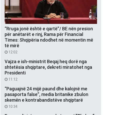
“Rruga jonë është e qartë”/ BE nën presion
për anëtarët e rinj, Rama për Financial
Times: Shqipëria ndodhet në momentin më
të mirë
12:02
Vajza e ish-ministrit Beqaj heq dorë nga
shtetësia shqiptare, dekreti miratohet nga
Presidenti
11:12
“Paguajnë 24 mijë paund dhe kalojnë me
pasaporta false”, media britanike zbulon
skemën e kontrabandistëve shqiptarë
10:34