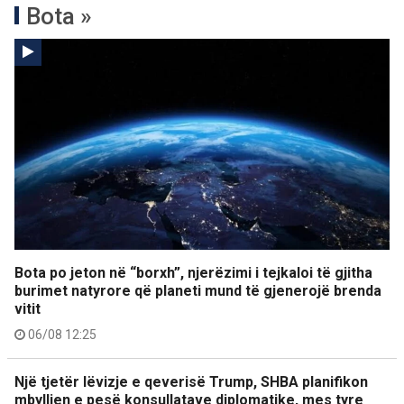
Bota »
Bota po jeton në “borxh”, njerëzimi i tejkaloi të gjitha
burimet natyrore që planeti mund të gjenerojë brenda
vitit
06/08 12:25
Një tjetër lëvizje e qeverisë Trump, SHBA planifikon
mbylljen e pesë konsullatave diplomatike, mes tyre