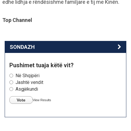
edhe lidhja e rëndësishme familjare e tij me Kinën.
Top Channel
SONDAZH
Pushimet tuaja këtë vit?
Në Shqipëri
Jashtë vendit
Asgjëkundi
Vote
View Results