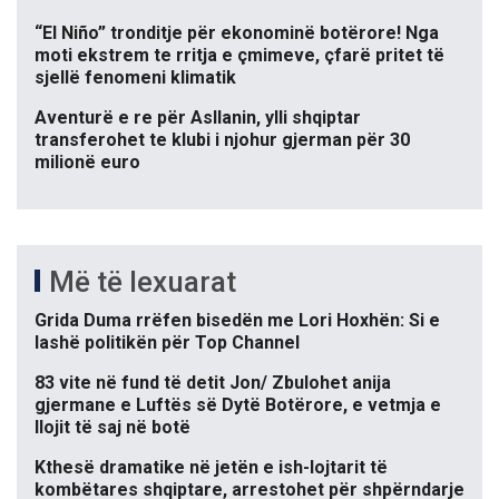
“El Niño” tronditje për ekonominë botërore! Nga
moti ekstrem te rritja e çmimeve, çfarë pritet të
sjellë fenomeni klimatik
Aventurë e re për Asllanin, ylli shqiptar
transferohet te klubi i njohur gjerman për 30
milionë euro
Më të lexuarat
Grida Duma rrëfen bisedën me Lori Hoxhën: Si e
lashë politikën për Top Channel
83 vite në fund të detit Jon/ Zbulohet anija
gjermane e Luftës së Dytë Botërore, e vetmja e
llojit të saj në botë
Kthesë dramatike në jetën e ish-lojtarit të
kombëtares shqiptare, arrestohet për shpërndarje