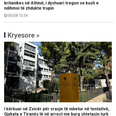
britanikes në Athinë, i dyshuari tregon se kush e
ndihmoi të zhdukte trupin
06/08 10:34
Kryesore »
I kërkuar në Zvicër për vrasje të mbetur në tentativë,
Gjykata e Tiranës lë në arrest me burg shtetasin turk