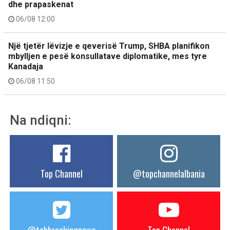
dhe prapaskenat
06/08 12:00
Një tjetër lëvizje e qeverisë Trump, SHBA planifikon
mbylljen e pesë konsullatave diplomatike, mes tyre
Kanadaja
06/08 11:50
Na ndiqni:
Top Channel
@topchannelalbania