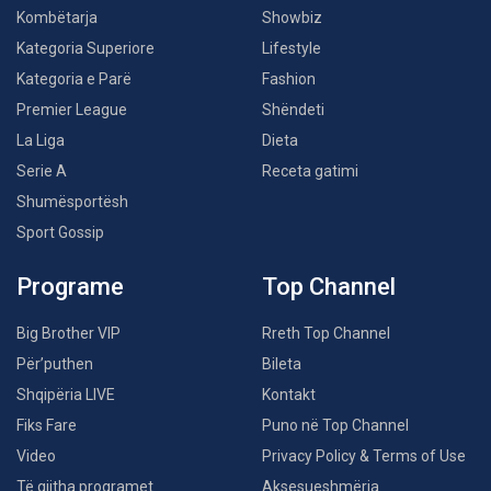
Kombëtarja
Showbiz
Kategoria Superiore
Lifestyle
Kategoria e Parë
Fashion
Premier League
Shëndeti
La Liga
Dieta
Serie A
Receta gatimi
Shumësportësh
Sport Gossip
Programe
Top Channel
Big Brother VIP
Rreth Top Channel
Për’puthen
Bileta
Shqipëria LIVE
Kontakt
Fiks Fare
Puno në Top Channel
Video
Privacy Policy & Terms of Use
Të gjitha programet
Aksesueshmëria