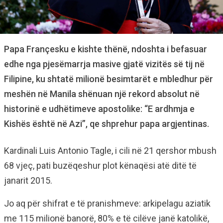
Papa Françesku e kishte thënë, ndoshta i befasuar
edhe nga pjesëmarrja masive gjatë vizitës së tij në
Filipine, ku shtatë milionë besimtarët e mbledhur për
meshën në Manila shënuan një rekord absolut në
historinë e udhëtimeve apostolike: “E ardhmja e
Kishës është në Azi”, qe shprehur papa argjentinas.
Kardinali Luis Antonio Tagle, i cili në 21 qershor mbush
68 vjeç, pati buzëqeshur plot kënaqësi atë ditë të
janarit 2015.
Jo aq për shifrat e të pranishmeve: arkipelagu aziatik
me 115 milionë banorë, 80% e të cilëve janë katolikë,