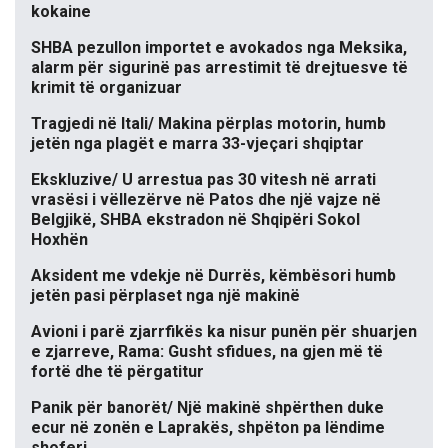
kokaine
SHBA pezullon importet e avokados nga Meksika,
alarm për sigurinë pas arrestimit të drejtuesve të
krimit të organizuar
Tragjedi në Itali/ Makina përplas motorin, humb
jetën nga plagët e marra 33-vjeçari shqiptar
Ekskluzive/ U arrestua pas 30 vitesh në arrati
vrasësi i vëllezërve në Patos dhe një vajze në
Belgjikë, SHBA ekstradon në Shqipëri Sokol
Hoxhën
Aksident me vdekje në Durrës, këmbësori humb
jetën pasi përplaset nga një makinë
Avioni i parë zjarrfikës ka nisur punën për shuarjen
e zjarreve, Rama: Gusht sfidues, na gjen më të
fortë dhe të përgatitur
Panik për banorët/ Një makinë shpërthen duke
ecur në zonën e Laprakës, shpëton pa lëndime
shoferi