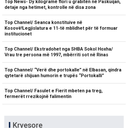
Top News- Dy kilogramë flori u grabitën në Paskuqan,
detaje nga hetimet, kontrolle në disa zona
Top Channel/ Seanca konstituive në
Kosovë!Legjislatura e 11-të mblidhet për të formuar
institucionet
Top Channel/ Ekstradohet nga SHBA Sokol Hoxha/
Vrau tre persona më 1997, mbërriti sot në Rinas
Top Channel/ “Verë dhe portokalle” në Elbasan, qindra
qytetarë shijuan humorin e trupës “Portokalli”
Top Channel/ Fasulet e Fierit mbeten pa treg,
fermerët rrezikojnë falimentin
Kryesore