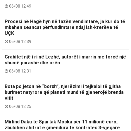
06/08 12:49
Procesi në Hagë hyn në fazën vendimtare, ja kur do të
mbahen seancat përfundimtare ndaj ish-krerëve të
UÇK
06/08 12:39
Grabitet një i ri në Lezhë, autorët i marrin me forcë një
shumë parashë dhe orën
06/08 12:31
Bota po jeton në “borxh”, njerëzimi i tejkaloi të gjitha
burimet natyrore që planeti mund të gjenerojë brenda
vitit
06/08 12:25
Mirlind Daku te Spartak Moska për 11 milionë euro,
zbulohen shifrat e çmendura të kontratës 3-vjeçare