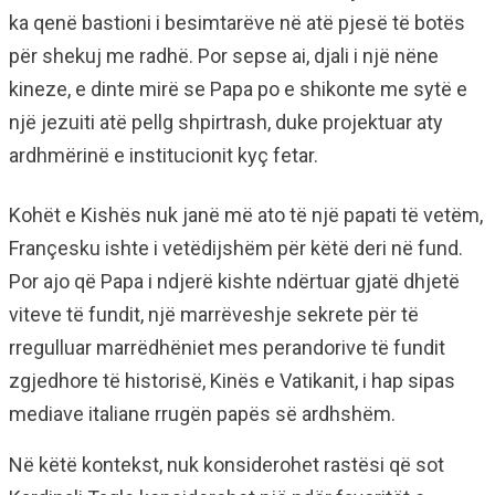
ka qenë bastioni i besimtarëve në atë pjesë të botës
për shekuj me radhë. Por sepse ai, djali i një nëne
kineze, e dinte mirë se Papa po e shikonte me sytë e
një jezuiti atë pellg shpirtrash, duke projektuar aty
ardhmërinë e institucionit kyç fetar.
Kohët e Kishës nuk janë më ato të një papati të vetëm,
Françesku ishte i vetëdijshëm për këtë deri në fund.
Por ajo që Papa i ndjerë kishte ndërtuar gjatë dhjetë
viteve të fundit, një marrëveshje sekrete për të
rregulluar marrëdhëniet mes perandorive të fundit
zgjedhore të historisë, Kinës e Vatikanit, i hap sipas
mediave italiane rrugën papës së ardhshëm.
Në këtë kontekst, nuk konsiderohet rastësi që sot