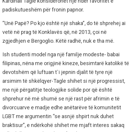
Kardinali Tagle konsiderohet një ndër favoritët e
padiskutueshëm për fronin papnor.
“Unë Papë? Po kjo është një shaka”, do të shprehej ai
vetë në prag të Konklavës që, në 2013, çoi në
zgjedhjen e Bergoglio. Këtë radhë, nuk e tha më.
Ish studenti model nga një familje modeste- babai
filipinas, nëna me origjinë kineze, besimtarë katolikë të
devotshëm që luftuan t`i jepnin djalit të tyre një
arsimim të shkëlqyer-Tagle shihet si një progressist,
me një përgatitje teologjike solide por që është
shprehur në më shumë se një rast për afrimin e të
divorcuarve e madje edhe anëtarëve të komunitetit
LGBT me argumentin “se asnjë shpirt nuk duhet
braktisur”, e ndërkohë shihet me mjaft interes sakaq