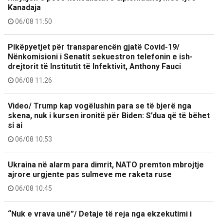
Kanadaja
06/08 11:50
Pikëpyetjet për transparencën gjatë Covid-19/
Nënkomisioni i Senatit sekuestron telefonin e ish-
drejtorit të Institutit të Infektivit, Anthony Fauci
06/08 11:26
Video/ Trump kap vogëlushin para se të bjerë nga
skena, nuk i kursen ironitë për Biden: S’dua që të bëhet
si ai
06/08 10:53
Ukraina në alarm para dimrit, NATO premton mbrojtje
ajrore urgjente pas sulmeve me raketa ruse
06/08 10:45
“Nuk e vrava unë”/ Detaje të reja nga ekzekutimi i