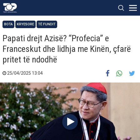
BOTA
KRYESORE
TË FUNDIT
Papati drejt Azisë? “Profecia” e
Franceskut dhe lidhja me Kinën, çfarë
pritet të ndodhë
25/04/2025 13:04