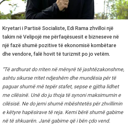
Kryetari i Partisë Socialiste, Edi Rama zhvilloi një
takim në Velipojë me përfaqësuesit e bizneseve në
një fazë shumë pozitive të ekonomisë kombëtare
dhe vendore, falë hovit të turizmit po jo vetëm.
“Të ardhurat do rriten në mënyrë të jashtëzakonshme,
ashtu sikurse rritet ndjeshëm dhe mundësia për të
paguar shumë më tepër stafet, sepse e gjitha lidhet
me cilësinë. Unë do ju thoja të synoni maksimumin e
cilësisë. Ne do jemi shumë mbështetës për zhvillimin
e këtyre hapësirave të reja. Kemi bërë shumë gabime
në të shkuarën. Janë gabime që i bën çdo vend.