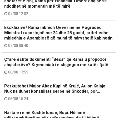
anëtarët e rinj, Rama për Financial Times: Shqipëria
ndodhet në momentin më të mirë
07/08 12:02
Ekskluzive/ Rama mbledh Qeverinë në Pogradec.
Ministrat raportojnë më 24 dhe 25 gusht, pritet edhe
mbledhja e Asamblesë që mund të ndryshojë kabinetin
07/08 08:40
Çfarë është dokumenti “Besa” që Rama u propozoi
shqiptarëve? Kryeministri e shpjegon me katër fjalë
06/08 17:55
Përkujtohet Major Abaz Kupi në Krujë, Aulon Kalaja:
Nuk na duhet konsullata serbe në Shkodër, por…
06/08 15:24
Harta e re në Kushtetuese, Boçi: Ndihmë
ndërkombëtarëve për referendum, do t’i bëjmë