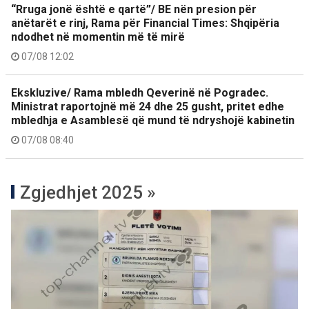
“Rruga jonë është e qartë”/ BE nën presion për
anëtarët e rinj, Rama për Financial Times: Shqipëria
ndodhet në momentin më të mirë
07/08 12:02
Ekskluzive/ Rama mbledh Qeverinë në Pogradec.
Ministrat raportojnë më 24 dhe 25 gusht, pritet edhe
mbledhja e Asamblesë që mund të ndryshojë kabinetin
07/08 08:40
Zgjedhjet 2025 »