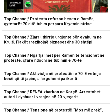
Top Channel/ Protesta refuzon besën e Ramës,
qytetarët 70 ditë tubim përpara Kryeministrisë
Top Channel/ Zjarri, thirrje urgjente për evakuim në
Krujë. Flakët rrezikojnë bizneset dhe 30 shtëpi
Top Channel/ Nga fjalimet për Ramën te tensionet në
protestë, çfarë ndodhi në tubimin e 70-të
Top Channel/ Aktivistja në protestën e 70: E vetmja
besë që të japim, s’largohemi pa ikur ti
Top Channel/ RENEA zbarkon në Korçë. Arrestohet
autori i dyshuar i vrasjes së 20-vjeçarit
Top Channel/ Tensione në protestë! “Mos më prek”,