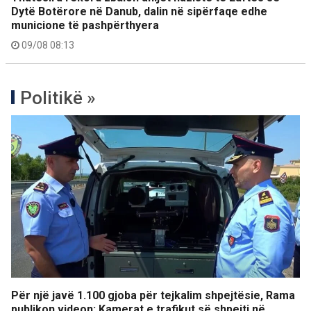
Dytë Botërore në Danub, dalin në sipërfaqe edhe
municione të pashpërthyera
09/08 08:13
Politikë »
Për një javë 1.100 gjoba për tejkalim shpejtësie, Rama
publikon videon: Kamerat e trafikut së shpejti në