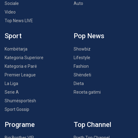
Sociale
Auto
Video
Top News LIVE
Sport
Pop News
Kombëtarja
Showbiz
Kategoria Superiore
Lifestyle
Kategoria e Parë
Fashion
Premier League
Shëndeti
La Liga
Dieta
Serie A
Receta gatimi
Shumësportësh
Sport Gossip
Programe
Top Channel
Big Brother VIP
Rreth Top Channel