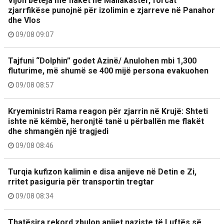
Vijon beteja me flakët në Mallakastër, forcat
zjarrfikëse punojnë për izolimin e zjarreve në Panahor
dhe Vlos
09/08 09:07
Tajfuni “Dolphin” godet Azinë/ Anulohen mbi 1,300
fluturime, më shumë se 400 mijë persona evakuohen
09/08 08:57
Kryeministri Rama reagon për zjarrin në Krujë: Shteti
ishte në këmbë, heronjtë tanë u përballën me flakët
dhe shmangën një tragjedi
09/08 08:46
Turqia kufizon kalimin e disa anijeve në Detin e Zi,
rritet pasiguria për transportin tregtar
09/08 08:34
Thatësira rekord zbulon anijet naziste të Luftës së