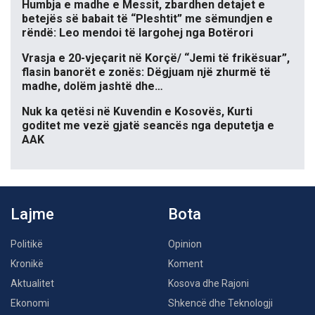
Humbja e madhe e Messit, zbardhen detajet e
betejës së babait të “Pleshtit” me sëmundjen e
rëndë: Leo mendoi të largohej nga Botërori
Vrasja e 20-vjeçarit në Korçë/ “Jemi të frikësuar”,
flasin banorët e zonës: Dëgjuam një zhurmë të
madhe, dolëm jashtë dhe…
Nuk ka qetësi në Kuvendin e Kosovës, Kurti
goditet me vezë gjatë seancës nga deputetja e
AAK
Lajme
Bota
Politikë
Opinion
Kronikë
Koment
Aktualitet
Kosova dhe Rajoni
Ekonomi
Shkencë dhe Teknologji