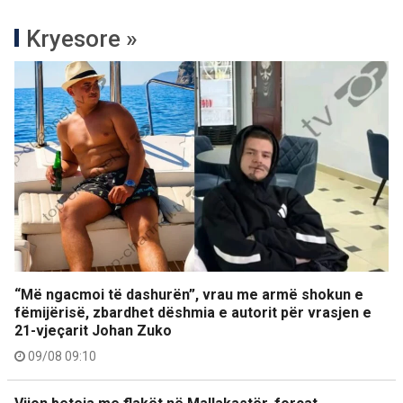
Kryesore »
“Më ngacmoi të dashurën”, vrau me armë shokun e
fëmijërisë, zbardhet dëshmia e autorit për vrasjen e
21-vjeçarit Johan Zuko
09/08 09:10