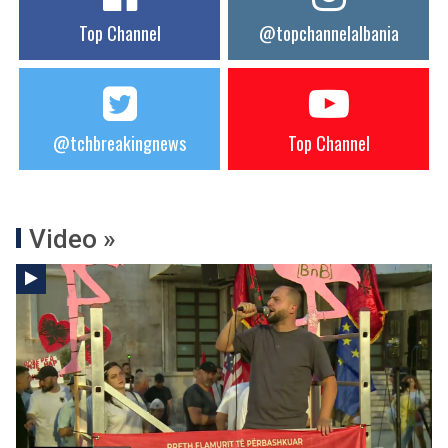
Top Channel
@topchannelalbania
@tchbreakingnews
Top Channel
Video »