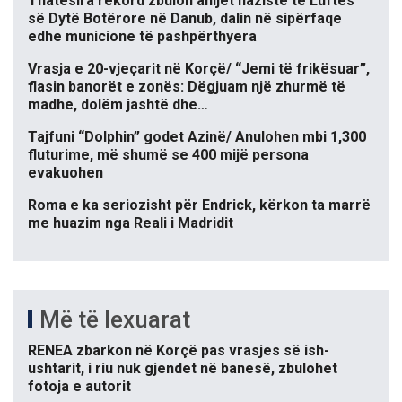
Thatësira rekord zbulon anijet naziste të Luftës
së Dytë Botërore në Danub, dalin në sipërfaqe
edhe municione të pashpërthyera
Vrasja e 20-vjeçarit në Korçë/ “Jemi të frikësuar”,
flasin banorët e zonës: Dëgjuam një zhurmë të
madhe, dolëm jashtë dhe…
Tajfuni “Dolphin” godet Azinë/ Anulohen mbi 1,300
fluturime, më shumë se 400 mijë persona
evakuohen
Roma e ka seriozisht për Endrick, kërkon ta marrë
me huazim nga Reali i Madridit
Më të lexuarat
RENEA zbarkon në Korçë pas vrasjes së ish-
ushtarit, i riu nuk gjendet në banesë, zbulohet
fotoja e autorit