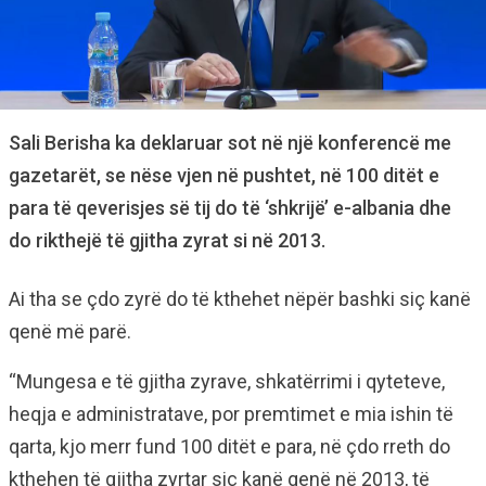
Sali Berisha ka deklaruar sot në një konferencë me
gazetarët, se nëse vjen në pushtet, në 100 ditët e
para të qeverisjes së tij do të ‘shkrijë’ e-albania dhe
do rikthejë të gjitha zyrat si në 2013.
Ai tha se çdo zyrë do të kthehet nëpër bashki siç kanë
qenë më parë.
“Mungesa e të gjitha zyrave, shkatërrimi i qyteteve,
heqja e administratave, por premtimet e mia ishin të
qarta, kjo merr fund 100 ditët e para, në çdo rreth do
kthehen të gjitha zyrtar siç kanë qenë në 2013, të