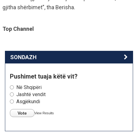
gjitha shërbimet”, tha Berisha.
Top Channel
SONDAZH
Pushimet tuaja këtë vit?
Në Shqipëri
Jashtë vendit
Asgjëkundi
Vote
View Results