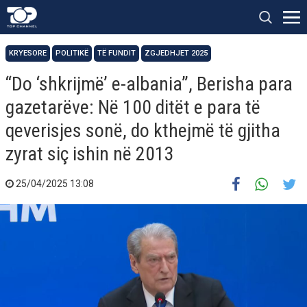
KRYESORE
POLITIKË
TË FUNDIT
ZGJEDHJET 2025
“Do ‘shkrijmë’ e-albania”, Berisha para
gazetarëve: Në 100 ditët e para të
qeverisjes sonë, do kthejmë të gjitha
zyrat siç ishin në 2013
25/04/2025 13:08