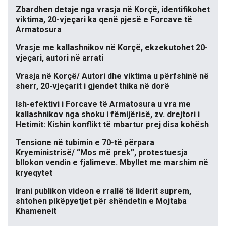
Zbardhen detaje nga vrasja në Korçë, identifikohet
viktima, 20-vjeçari ka qenë pjesë e Forcave të
Armatosura
Vrasje me kallashnikov në Korçë, ekzekutohet 20-
vjeçari, autori në arrati
Vrasja në Korçë/ Autori dhe viktima u përfshinë në
sherr, 20-vjeçarit i gjendet thika në dorë
Ish-efektivi i Forcave të Armatosura u vra me
kallashnikov nga shoku i fëmijërisë, zv. drejtori i
Hetimit: Kishin konflikt të mbartur prej disa kohësh
Tensione në tubimin e 70-të përpara
Kryeministrisë/ “Mos më prek”, protestuesja
bllokon vendin e fjalimeve. Mbyllet me marshim në
kryeqytet
Irani publikon videon e rrallë të liderit suprem,
shtohen pikëpyetjet për shëndetin e Mojtaba
Khameneit