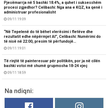
Pjesëmarrja në 5 bashki 18.4%, a quhet i suksesshëm
procesi zgjedhor? Celibashi: Nga ana e KQZ, ka qenë i
administruar profesionalisht
09/11 19:09
“Në Tepelenë do të bëhet vlerësimi i fletëve dhe
rezultatit edhe nëpërmjet AI”, Celibashi: Numërimi do
të nisë në 22:00, presim të përfundojë…
09/11 19:01
Të rinjtë të painteresuar për politikën, por ja në cilën
bashki votoi më shumë grupmosha 18-24 vjeç
09/11 18:59
Na ndiqni: