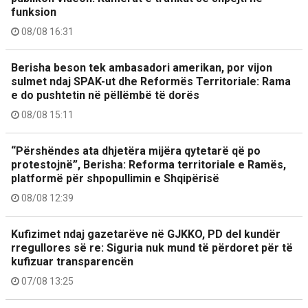
funksion
08/08 16:31
Berisha beson tek ambasadori amerikan, por vijon
sulmet ndaj SPAK-ut dhe Reformës Territoriale: Rama
e do pushtetin në pëllëmbë të dorës
08/08 15:11
“Përshëndes ata dhjetëra mijëra qytetarë që po
protestojnë”, Berisha: Reforma territoriale e Ramës,
platformë për shpopullimin e Shqipërisë
08/08 12:39
Kufizimet ndaj gazetarëve në GJKKO, PD del kundër
rregullores së re: Siguria nuk mund të përdoret për të
kufizuar transparencën
07/08 13:25