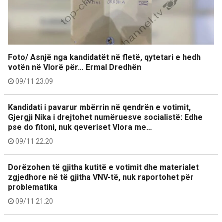
Foto/ Asnjë nga kandidatët në fletë, qytetari e hedh
votën në Vlorë për… Ermal Dredhën
09/11 23:09
Kandidati i pavarur mbërrin në qendrën e votimit,
Gjergji Nika i drejtohet numëruesve socialistë: Edhe
pse do fitoni, nuk qeveriset Vlora me…
09/11 22:20
Dorëzohen të gjitha kutitë e votimit dhe materialet
zgjedhore në të gjitha VNV-të, nuk raportohet për
problematika
09/11 21:20