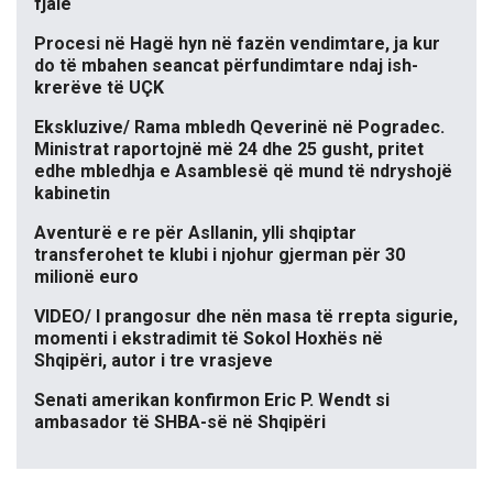
fjalë
Procesi në Hagë hyn në fazën vendimtare, ja kur
do të mbahen seancat përfundimtare ndaj ish-
krerëve të UÇK
Ekskluzive/ Rama mbledh Qeverinë në Pogradec.
Ministrat raportojnë më 24 dhe 25 gusht, pritet
edhe mbledhja e Asamblesë që mund të ndryshojë
kabinetin
Aventurë e re për Asllanin, ylli shqiptar
transferohet te klubi i njohur gjerman për 30
milionë euro
VIDEO/ I prangosur dhe nën masa të rrepta sigurie,
momenti i ekstradimit të Sokol Hoxhës në
Shqipëri, autor i tre vrasjeve
Senati amerikan konfirmon Eric P. Wendt si
ambasador të SHBA-së në Shqipëri