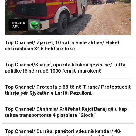
Top Channel/ Zjarret, 10 vatra ende aktive/ Flakët
shkrumbuan 34.5 hektarë tokë
Top Channel/Spanjë, opozita bllokon qeverinë/ Lufta
politike lë në rrugë 1000 fëmijë marokenë
Top Channel/ Protesta e 68-të në Tiranë/ Protestuesit
thirrje për Gjykatën e Lartë: Pezulloni…
Top Channel/ Dëshmia/ Rrëfehet Kejdi Banaj që u kap
teksa transportonte 4 pistoleta “Glock”
Top Channel/ Durrës, punëtori vdes në kantier/ 40-