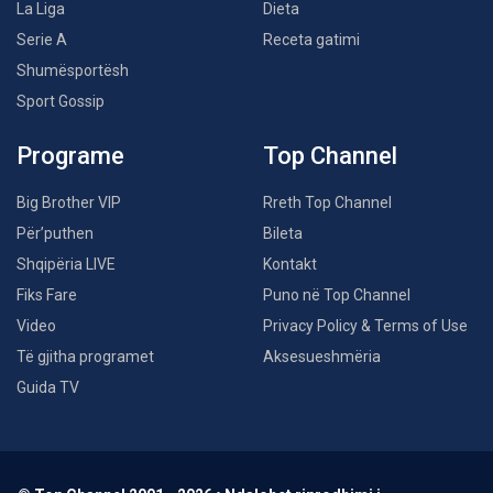
La Liga
Dieta
Serie A
Receta gatimi
Shumësportësh
Sport Gossip
Programe
Top Channel
Big Brother VIP
Rreth Top Channel
Për’puthen
Bileta
Shqipëria LIVE
Kontakt
Fiks Fare
Puno në Top Channel
Video
Privacy Policy & Terms of Use
Të gjitha programet
Aksesueshmëria
Guida TV