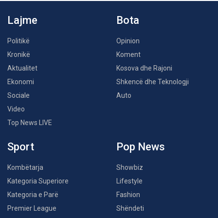
Lajme
Bota
Politikë
Opinion
Kronikë
Koment
Aktualitet
Kosova dhe Rajoni
Ekonomi
Shkencë dhe Teknologji
Sociale
Auto
Video
Top News LIVE
Sport
Pop News
Kombëtarja
Showbiz
Kategoria Superiore
Lifestyle
Kategoria e Parë
Fashion
Premier League
Shëndeti