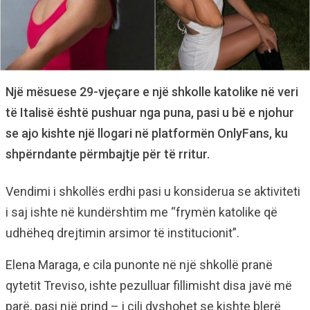
Një mësuese 29-vjeçare e një shkolle katolike në veri
të Italisë është pushuar nga puna, pasi u bë e njohur
se ajo kishte një llogari në platformën OnlyFans, ku
shpërndante përmbajtje për të rritur.
Vendimi i shkollës erdhi pasi u konsiderua se aktiviteti
i saj ishte në kundërshtim me “frymën katolike që
udhëheq drejtimin arsimor të institucionit”.
Elena Maraga, e cila punonte në një shkollë pranë
qytetit Treviso, ishte pezulluar fillimisht disa javë më
parë, pasi një prind – i cili dyshohet se kishte blerë