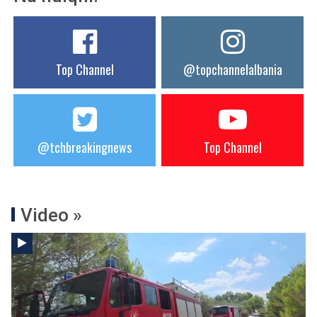
Top Channel
@topchannelalbania
@tchbreakingnews
Top Channel
Video »