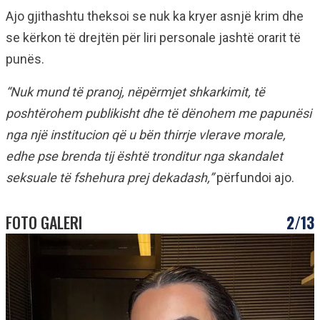
Ajo gjithashtu theksoi se nuk ka kryer asnjë krim dhe
se kërkon të drejtën për liri personale jashtë orarit të
punës.
“Nuk mund të pranoj, nëpërmjet shkarkimit, të
poshtërohem publikisht dhe të dënohem me papunësi
nga një institucion që u bën thirrje vlerave morale,
edhe pse brenda tij është tronditur nga skandalet
seksuale të fshehura prej dekadash,”
përfundoi ajo.
FOTO GALERI
2/13