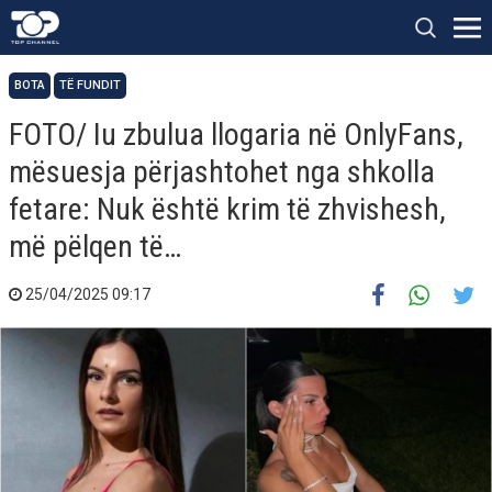
BOTA
TË FUNDIT
FOTO/ Iu zbulua llogaria në OnlyFans,
mësuesja përjashtohet nga shkolla
fetare: Nuk është krim të zhvishesh,
më pëlqen të…
25/04/2025 09:17