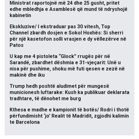
Ministrat raportojnë më 24 dhe 25 gusht, pritet
edhe mbledhja e Asamblesë që mund të ndryshojë
kabinetin
Ekskluzive/ I ekstraduar pas 30 vitesh, Top
Channel zbardh dosjen e Sokol Hoxhës: Si sherri
për një kasetofon solli vrasjen e dy vëllezërve në
Patos
U kap me 4 pistoleta “Glock” rrugës për në
Sarandë, zbardhet dëshmia e 31-vjeçarit: Unë u
nisa për pushime, shoku më futi qesen e zezë në
makinë dhe iku
Trump hedh poshtë aludimet për mungesë
municionesh luftarake: Kush ka publikuar deklarata
tradhtare, të dënohet me burg
Kthesa e madhe e kampionit të botës/ Rodri i thotë
përfundimisht ‘jo’ Realit të Madridit, zgjodhi kalimin
te Barcelona