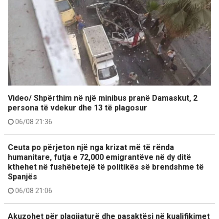
Video/ Shpërthim në një minibus pranë Damaskut, 2
persona të vdekur dhe 13 të plagosur
06/08 21:36
Ceuta po përjeton një nga krizat më të rënda
humanitare, futja e 72,000 emigrantëve në dy ditë
kthehet në fushëbetejë të politikës së brendshme të
Spanjës
06/08 21:06
Akuzohet për plagjiaturë dhe pasaktësi në kualifikimet