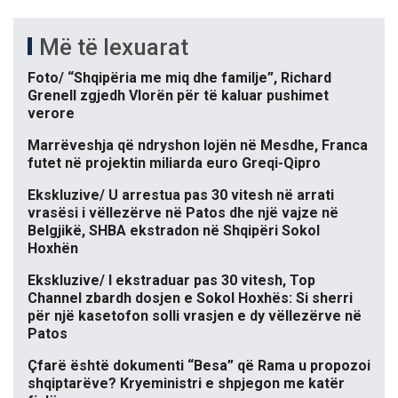
Më të lexuarat
Foto/ “Shqipëria me miq dhe familje”, Richard
Grenell zgjedh Vlorën për të kaluar pushimet
verore
Marrëveshja që ndryshon lojën në Mesdhe, Franca
futet në projektin miliarda euro Greqi-Qipro
Ekskluzive/ U arrestua pas 30 vitesh në arrati
vrasësi i vëllezërve në Patos dhe një vajze në
Belgjikë, SHBA ekstradon në Shqipëri Sokol
Hoxhën
Ekskluzive/ I ekstraduar pas 30 vitesh, Top
Channel zbardh dosjen e Sokol Hoxhës: Si sherri
për një kasetofon solli vrasjen e dy vëllezërve në
Patos
Çfarë është dokumenti “Besa” që Rama u propozoi
shqiptarëve? Kryeministri e shpjegon me katër