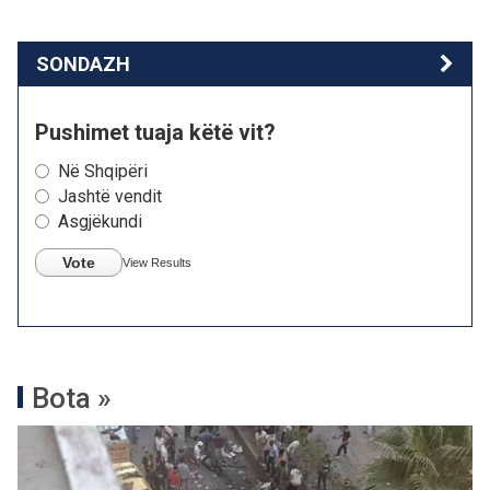
SONDAZH
Pushimet tuaja këtë vit?
Në Shqipëri
Jashtë vendit
Asgjëkundi
Vote
View Results
Bota »