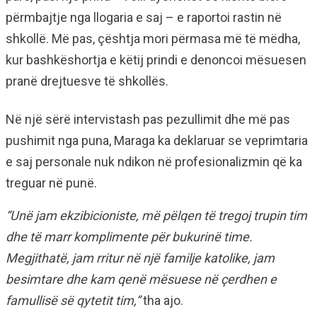
përmbajtje nga llogaria e saj – e raportoi rastin në
shkollë. Më pas, çështja mori përmasa më të mëdha,
kur bashkëshortja e këtij prindi e denoncoi mësuesen
pranë drejtuesve të shkollës.
Në një sërë intervistash pas pezullimit dhe më pas
pushimit nga puna, Maraga ka deklaruar se veprimtaria
e saj personale nuk ndikon në profesionalizmin që ka
treguar në punë.
“Unë jam ekzibicioniste, më pëlqen të tregoj trupin tim
dhe të marr komplimente për bukurinë time.
Megjithatë, jam rritur në një familje katolike, jam
besimtare dhe kam qenë mësuese në çerdhen e
famullisë së qytetit tim,”
tha ajo.