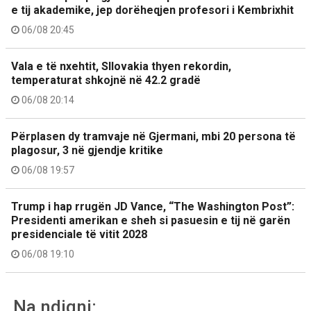
e tij akademike, jep dorëheqjen profesori i Kembrixhit
06/08 20:45
Vala e të nxehtit, Sllovakia thyen rekordin,
temperaturat shkojnë në 42.2 gradë
06/08 20:14
Përplasen dy tramvaje në Gjermani, mbi 20 persona të
plagosur, 3 në gjendje kritike
06/08 19:57
Trump i hap rrugën JD Vance, “The Washington Post”:
Presidenti amerikan e sheh si pasuesin e tij në garën
presidenciale të vitit 2028
06/08 19:10
Na ndiqni: