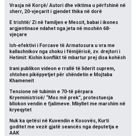
Vrasja në Korçë/ Autori dhe viktima u përfshinë në
sherr, 20-vjeçarit i gjendet thika në dorë
E trishtë/ Zi në familjen e Messit, babai i ikones
argjentinase ndahet nga jeta në moshën 68-
vjeçare
Ish-efektivi i Forcave të Armatosura u vra me
kallashnikov nga shoku i fëmijërisë, zv. drejtori i
Hetimit: Kishin konflikt të mbartur prej disa kohësh
Irani publikon videon e rrallë të liderit suprem,
shtohen pikëpyetjet për shëndetin e Mojtaba
Khameneit
Tensione në tubimin e 70-të përpara
Kryeministrisë/ “Mos më prek”, protestuesja
bllokon vendin e fjalimeve. Mbyllet me marshim në
kryeqytet
Nuk ka qetësi në Kuvendin e Kosovës, Kurti
goditet me vezë gjatë seancës nga deputetja e
AAK