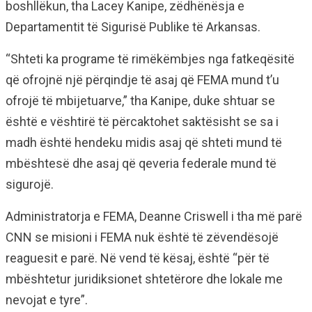
boshllëkun, tha Lacey Kanipe, zëdhënësja e
Departamentit të Sigurisë Publike të Arkansas.
“Shteti ka programe të rimëkëmbjes nga fatkeqësitë
që ofrojnë një përqindje të asaj që FEMA mund t’u
ofrojë të mbijetuarve,” tha Kanipe, duke shtuar se
është e vështirë të përcaktohet saktësisht se sa i
madh është hendeku midis asaj që shteti mund të
mbështesë dhe asaj që qeveria federale mund të
sigurojë.
Administratorja e FEMA, Deanne Criswell i tha më parë
CNN se misioni i FEMA nuk është të zëvendësojë
reaguesit e parë. Në vend të kësaj, është “për të
mbështetur juridiksionet shtetërore dhe lokale me
nevojat e tyre”.