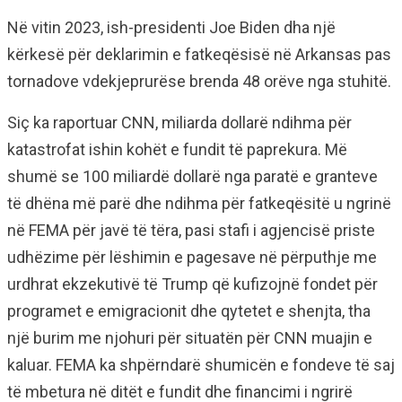
Në vitin 2023, ish-presidenti Joe Biden dha një
kërkesë për deklarimin e fatkeqësisë në Arkansas pas
tornadove vdekjeprurëse brenda 48 orëve nga stuhitë.
Siç ka raportuar CNN, miliarda dollarë ndihma për
katastrofat ishin kohët e fundit të paprekura. Më
shumë se 100 miliardë dollarë nga paratë e granteve
të dhëna më parë dhe ndihma për fatkeqësitë u ngrinë
në FEMA për javë të tëra, pasi stafi i agjencisë priste
udhëzime për lëshimin e pagesave në përputhje me
urdhrat ekzekutivë të Trump që kufizojnë fondet për
programet e emigracionit dhe qytetet e shenjta, tha
një burim me njohuri për situatën për CNN muajin e
kaluar. FEMA ka shpërndarë shumicën e fondeve të saj
të mbetura në ditët e fundit dhe financimi i ngrirë