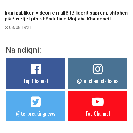
Irani publikon videon e rrallë të liderit suprem, shtohen
pikëpyetjet për shëndetin e Mojtaba Khameneit
08/08 19:21
Na ndiqni:
Top Channel
@topchannelalbania
@tchbreakingnews
Top Channel