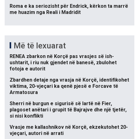
Roma e ka seriozisht për Endrick, kërkon ta marrë
me huazim nga Reali i Madridit
Më të lexuarat
RENEA zbarkon në Korçë pas vrasjes së ish-
ushtarit, i riu nuk gjendet në banesë, zbulohet
fotoja e autorit
Zbardhen detaje nga vrasja në Korçë, identifikohet
viktima, 20-vjeçari ka qenë pjesë e Forcave të
Armatosura
Sherri në burgun e sigurisë së lartë në Fier,
plagoset anëtari i grupit të Bajrajve dhe një tjetër,
si nisi konflikti
Vrasje me kallashnikov në Korçë, ekzekutohet 20-
vjeçari, autori në arrati