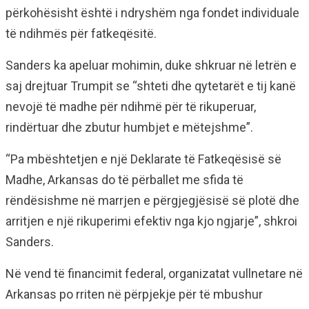
përkohësisht është i ndryshëm nga fondet individuale
të ndihmës për fatkeqësitë.
Sanders ka apeluar mohimin, duke shkruar në letrën e
saj drejtuar Trumpit se “shteti dhe qytetarët e tij kanë
nevojë të madhe për ndihmë për të rikuperuar,
rindërtuar dhe zbutur humbjet e mëtejshme”.
“Pa mbështetjen e një Deklarate të Fatkeqësisë së
Madhe, Arkansas do të përballet me sfida të
rëndësishme në marrjen e përgjegjësisë së plotë dhe
arritjen e një rikuperimi efektiv nga kjo ngjarje”, shkroi
Sanders.
Në vend të financimit federal, organizatat vullnetare në
Arkansas po rriten në përpjekje për të mbushur