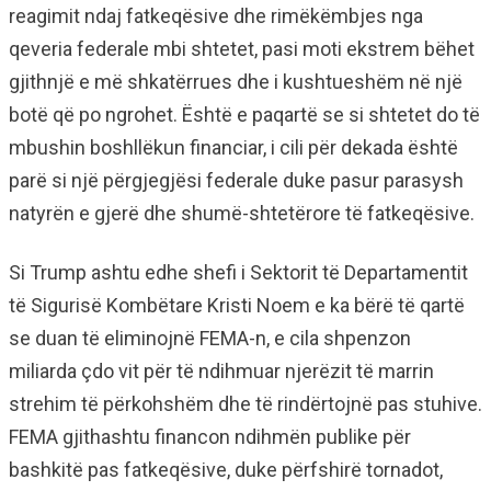
reagimit ndaj fatkeqësive dhe rimëkëmbjes nga
qeveria federale mbi shtetet, pasi moti ekstrem bëhet
gjithnjë e më shkatërrues dhe i kushtueshëm në një
botë që po ngrohet. Është e paqartë se si shtetet do të
mbushin boshllëkun financiar, i cili për dekada është
parë si një përgjegjësi federale duke pasur parasysh
natyrën e gjerë dhe shumë-shtetërore të fatkeqësive.
Si Trump ashtu edhe shefi i Sektorit të Departamentit
të Sigurisë Kombëtare Kristi Noem e ka bërë të qartë
se duan të eliminojnë FEMA-n, e cila shpenzon
miliarda çdo vit për të ndihmuar njerëzit të marrin
strehim të përkohshëm dhe të rindërtojnë pas stuhive.
FEMA gjithashtu financon ndihmën publike për
bashkitë pas fatkeqësive, duke përfshirë tornadot,