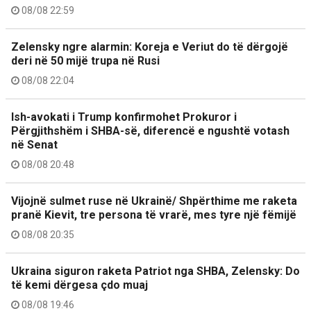
08/08 22:59
Zelensky ngre alarmin: Koreja e Veriut do të dërgojë
deri në 50 mijë trupa në Rusi
08/08 22:04
Ish-avokati i Trump konfirmohet Prokuror i
Përgjithshëm i SHBA-së, diferencë e ngushtë votash
në Senat
08/08 20:48
Vijojnë sulmet ruse në Ukrainë/ Shpërthime me raketa
pranë Kievit, tre persona të vrarë, mes tyre një fëmijë
08/08 20:35
Ukraina siguron raketa Patriot nga SHBA, Zelensky: Do
të kemi dërgesa çdo muaj
08/08 19:46