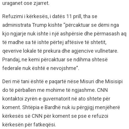
uraganet ose zjarret.
Refuzimi i kërkesës, i datës 11 prill, tha se
administrata Trump kishte “përcaktuar se dëmi nga
kjo ngjarje nuk ishte i një ashpërsie dhe përmasash aq
të madhe sa të ishte përtej aftësive të shtetit,
qeverive lokale të prekura dhe agjencive vullnetare.
Prandaj, ne kemi përcaktuar se ndihma shtesë
federale nuk është e nevojshme”.
Deri më tani është e paqartë nëse Misuri dhe Misisipi
do të përballen me mohime të ngjashme. CNN
kontaktoi zyrën e guvernatorit në ato shtete për
koment. Shtëpia e Bardhë nuk iu përgjigj menjëherë
kërkesës së CNN për koment se pse e refuzoi
kërkesën për fatkeqësi.