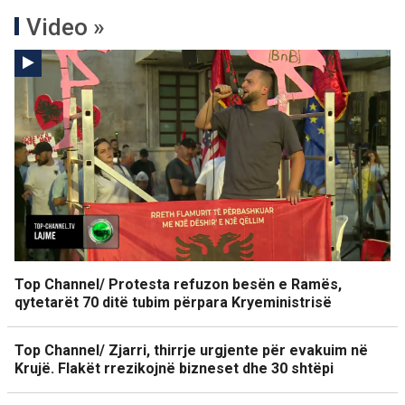
Video »
Top Channel/ Protesta refuzon besën e Ramës,
qytetarët 70 ditë tubim përpara Kryeministrisë
Top Channel/ Zjarri, thirrje urgjente për evakuim në
Krujë. Flakët rrezikojnë bizneset dhe 30 shtëpi