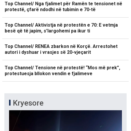
Top Channel/ Nga fjalimet për Ramën te tensionet në
protestë, çfarë ndodhi në tubimin e 70-të
Top Channel/ Aktivistja në protestën e 70: E vetmja
besë që të japim, s’largohemi pa ikur ti
Top Channel/ RENEA zbarkon në Korçë. Arrestohet
autori i dyshuar i vrasjes së 20-vjeçarit
Top Channel/ Tensione në protestë! “Mos më prek”,
protestuesja bllokon vendin e fjalimeve
Kryesore