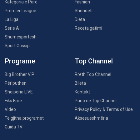
Kategoria e Parë
Fashion
Premier League
Shëndeti
La Liga
Dieta
Serie A
Receta gatimi
Shumësportësh
Sport Gossip
Programe
Top Channel
Big Brother VIP
Rreth Top Channel
Për’puthen
Bileta
Shqipëria LIVE
Kontakt
Fiks Fare
Puno në Top Channel
Video
Privacy Policy & Terms of Use
Të gjitha programet
Aksesueshmëria
Guida TV