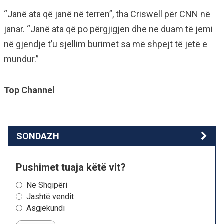
“Janë ata që janë në terren”, tha Criswell për CNN në
janar. “Janë ata që po përgjigjen dhe ne duam të jemi
në gjendje t’u sjellim burimet sa më shpejt të jetë e
mundur.”
Top Channel
SONDAZH
Pushimet tuaja këtë vit?
Në Shqipëri
Jashtë vendit
Asgjëkundi