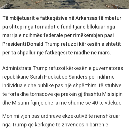
Të mbijetuarit e fatkeqësive në Arkansas të mbetur
pa shtëpi nga tornadot e fundit janë bllokuar nga
marrja e ndihmës federale për rimëkëmbjen pasi
Presidenti Donald Trump refuzoi kërkesën e shtetit
për ta shpallur një fatkeqësi të madhe në mars.
Administrata Trump refuzoi kërkesën e guvernatores
republikane Sarah Huckabee Sanders për ndihmë
individuale dhe publike pas një shpërthimi të stuhive
të forta dhe tornadove që prekën gjithashtu Misisipin
dhe Misurin fqinjë dhe la më shumë se 40 të vdekur.
Mohimi vjen pas urdhrave ekzekutivë të nënshkruar
nga Trump që kërkojnë të zhvendosin barrën e