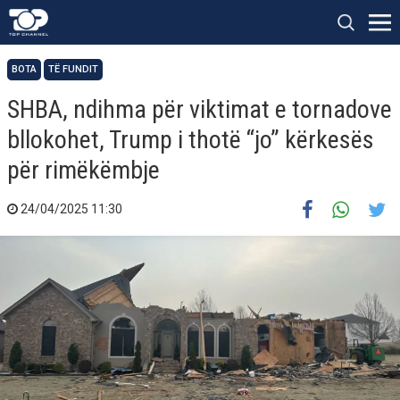
BOTA
TË FUNDIT
SHBA, ndihma për viktimat e tornadove
bllokohet, Trump i thotë “jo” kërkesës
për rimëkëmbje
24/04/2025 11:30