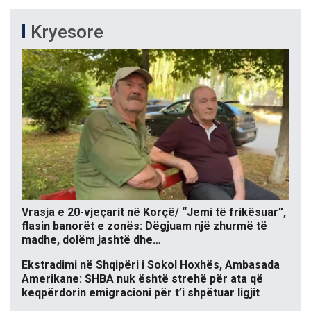
Kryesore
Vrasja e 20-vjeçarit në Korçë/ “Jemi të frikësuar”,
flasin banorët e zonës: Dëgjuam një zhurmë të
madhe, dolëm jashtë dhe…
Ekstradimi në Shqipëri i Sokol Hoxhës, Ambasada
Amerikane: SHBA nuk është strehë për ata që
keqpërdorin emigracioni për t’i shpëtuar ligjit