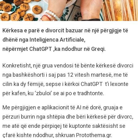
Kërkesa e parë e divorcit bazuar në një përgjigje të
dhënë nga Inteligjenca Artificiale,
nëpërmjet ChatGPT ,ka ndodhur në Greqi.
Konkretisht, një grua vendosi të bënte kërkesë divorci
nga bashkëshorti i saj pas 12 vitesh martesë, me të
cilin ka dy fëmijë, sepse i kërkoi ChatGPT t’i lexonte
për kafen, ku ‘zbuloi’ se ai po e tradhtonte.
Me përgjigjen e aplikacionit të AI në dorë, gruaja e
përzuri burrin nga shtëpia dhe bëri kërkesë për divorc,
me atë që ende përpiqej të kuptonte saktësisht se
çfarë kishte ndodhur, shkruan Protothema.gr.