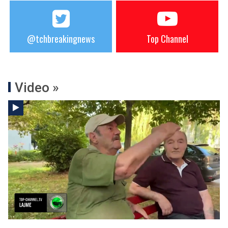
@tchbreakingnews
Top Channel
Video »