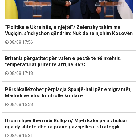
“Politika e Ukrainës, e njëjtë”/ Zelensky takim me
Vuçiçin, s’ndryshon qëndrim: Nuk do ta njohim Kosovën
08/08 17:56
Britania përgatitet për valën e pestë të të nxehtit,
temperaturat pritet të arrijnë 36°C
08/08 17:18
Përshkallëzohet përplasja Spanjë-Itali për emigrantët,
Madridi vendos kontrolle kufitare
08/08 16:38
Droni shpërthen mbi Bullgari/ Mjeti kaloi pa u zbuluar
nga dy shtete dhe ra pranë gazsjellësit strategjik
08/08 15:31