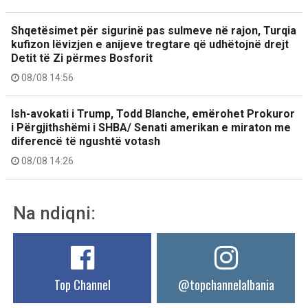
Shqetësimet për sigurinë pas sulmeve në rajon, Turqia
kufizon lëvizjen e anijeve tregtare që udhëtojnë drejt
Detit të Zi përmes Bosforit
08/08 14:56
Ish-avokati i Trump, Todd Blanche, emërohet Prokuror
i Përgjithshëmi i SHBA/ Senati amerikan e miraton me
diferencë të ngushtë votash
08/08 14:26
Na ndiqni:
Top Channel
@topchannelalbania