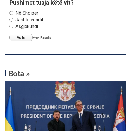
Pushimet tuaja këtë vit?
Në Shqipëri
Jashtë vendit
Asgjëkundi
Vote
View Results
Bota »