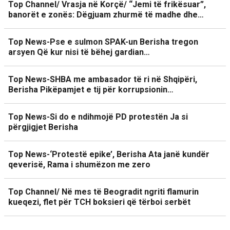
Top Channel/ Vrasja në Korçë/ “Jemi të frikësuar”,
banorët e zonës: Dëgjuam zhurmë të madhe dhe…
Top News-Pse e sulmon SPAK-un Berisha tregon
arsyen Që kur nisi të bëhej gardian…
Top News-SHBA me ambasador të ri në Shqipëri,
Berisha Pikëpamjet e tij për korrupsionin…
Top News-Si do e ndihmojë PD protestën Ja si
përgjigjet Berisha
Top News-‘Protestë epike’, Berisha Ata janë kundër
qeverisë, Rama i shumëzon me zero
Top Channel/ Në mes të Beogradit ngriti flamurin
kueqezi, flet për TCH boksieri që tërboi serbët