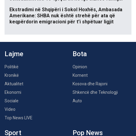
Ekstradimi në Shqipëri i Sokol Hoxhës, Ambasada
Amerikane: SHBA nuk është strehë për ata që
keqpërdorin emigracioni për t’i shpëtuar ligjit
Lajme
Bota
Politikë
Opinion
Kronikë
Koment
Aktualitet
Kosova dhe Rajoni
Ekonomi
Shkencë dhe Teknologji
Sociale
Auto
Video
Top News LIVE
Sport
Pop News