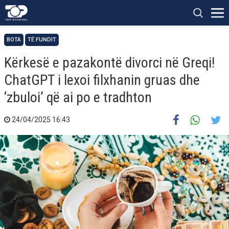
BOTA
TË FUNDIT
Kërkesë e pazakontë divorci në Greqi!
ChatGPT i lexoi filxhanin gruas dhe
‘zbuloi’ që ai po e tradhton
24/04/2025 16:43