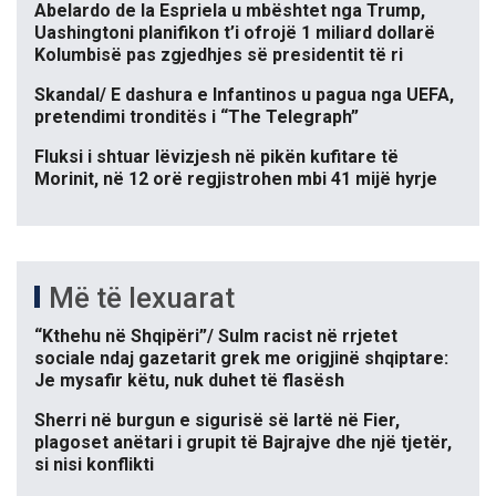
Abelardo de la Espriela u mbështet nga Trump,
Uashingtoni planifikon t’i ofrojë 1 miliard dollarë
Kolumbisë pas zgjedhjes së presidentit të ri
Skandal/ E dashura e Infantinos u pagua nga UEFA,
pretendimi tronditës i “The Telegraph”
Fluksi i shtuar lëvizjesh në pikën kufitare të
Morinit, në 12 orë regjistrohen mbi 41 mijë hyrje
Më të lexuarat
“Kthehu në Shqipëri”/ Sulm racist në rrjetet
sociale ndaj gazetarit grek me origjinë shqiptare:
Je mysafir këtu, nuk duhet të flasësh
Sherri në burgun e sigurisë së lartë në Fier,
plagoset anëtari i grupit të Bajrajve dhe një tjetër,
si nisi konflikti