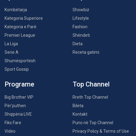
Kombëtarja
Showbiz
Kategoria Superiore
Lifestyle
Kategoria e Parë
Fashion
Premier League
Shëndeti
La Liga
Dieta
Serie A
Receta gatimi
Shumësportësh
Sport Gossip
Programe
Top Channel
Big Brother VIP
Rreth Top Channel
Për’puthen
Bileta
Shqipëria LIVE
Kontakt
Fiks Fare
Puno në Top Channel
Video
Privacy Policy & Terms of Use