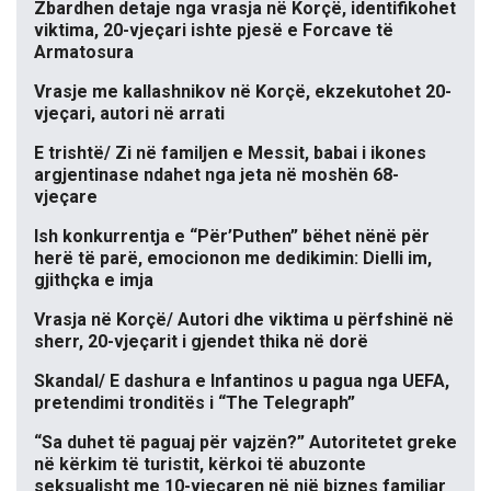
Zbardhen detaje nga vrasja në Korçë, identifikohet
viktima, 20-vjeçari ishte pjesë e Forcave të
Armatosura
Vrasje me kallashnikov në Korçë, ekzekutohet 20-
vjeçari, autori në arrati
E trishtë/ Zi në familjen e Messit, babai i ikones
argjentinase ndahet nga jeta në moshën 68-
vjeçare
Ish konkurrentja e “Për’Puthen” bëhet nënë për
herë të parë, emocionon me dedikimin: Dielli im,
gjithçka e imja
Vrasja në Korçë/ Autori dhe viktima u përfshinë në
sherr, 20-vjeçarit i gjendet thika në dorë
Skandal/ E dashura e Infantinos u pagua nga UEFA,
pretendimi tronditës i “The Telegraph”
“Sa duhet të paguaj për vajzën?” Autoritetet greke
në kërkim të turistit, kërkoi të abuzonte
seksualisht me 10-vjeçaren në një biznes familjar