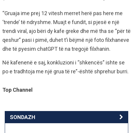
“Gruaja ime prej 12 vitesh merret herë pas here me
‘trende’ të ndryshme. Muajt ​​e fundit, si pjesë e një
trendi viral, ajo bëri dy kafe greke dhe më tha se “për të
qeshur” pasi i pimë, duhet t’i bëjmë një foto filxhaneve
dhe të pyesim chatGPT të na tregojë filxhanin.
Në kafenenë e saj, konkluzioni i “shkencës” ishte se
po e tradhtoja me një grua të re”-është shprehur burri.
Top Channel
SONDAZH