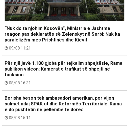
“Nuk do ta njohim Kosovën”, Ministria e Jashtme
reagon pas deklaratës së Zelenskyt në Serbi: Nuk ka
paralelizëm mes Prishtinës dhe Kievit
09/08 11:21
Për një javë 1.100 gjoba për tejkalim shpejtësie, Rama
publikon videon: Kamerat e trafikut së shpejti në
funksion
08/08 16:31
Berisha beson tek ambasadori amerikan, por vijon
sulmet ndaj SPAK-ut dhe Reformës Territoriale: Rama
e do pushtetin në pëllëmbë të dorës
08/08 15:11