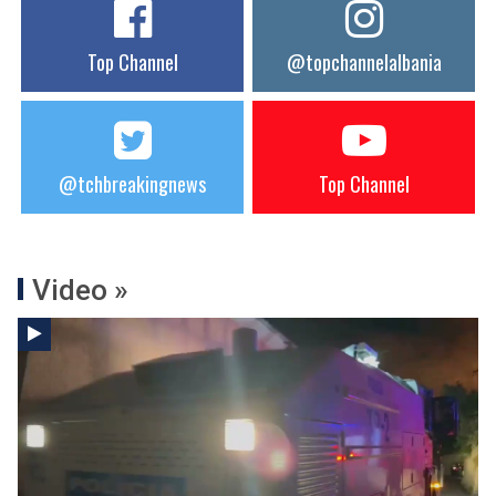
Top Channel
@topchannelalbania
@tchbreakingnews
Top Channel
Video »