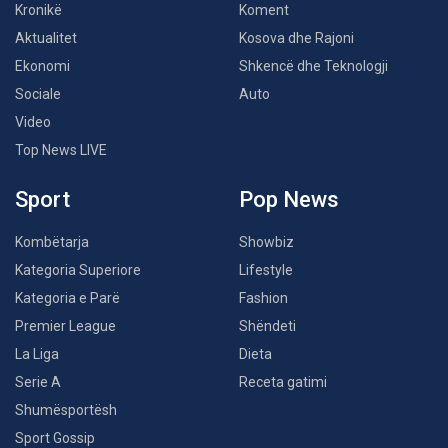
Kronikë
Koment
Aktualitet
Kosova dhe Rajoni
Ekonomi
Shkencë dhe Teknologji
Sociale
Auto
Video
Top News LIVE
Sport
Pop News
Kombëtarja
Showbiz
Kategoria Superiore
Lifestyle
Kategoria e Parë
Fashion
Premier League
Shëndeti
La Liga
Dieta
Serie A
Receta gatimi
Shumësportësh
Sport Gossip