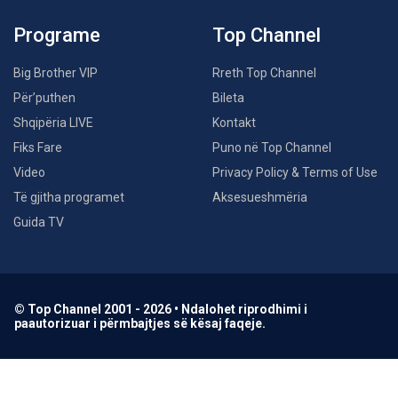
Programe
Top Channel
Big Brother VIP
Rreth Top Channel
Për’puthen
Bileta
Shqipëria LIVE
Kontakt
Fiks Fare
Puno në Top Channel
Video
Privacy Policy & Terms of Use
Të gjitha programet
Aksesueshmëria
Guida TV
© Top Channel 2001 - 2026 • Ndalohet riprodhimi i
paautorizuar i përmbajtjes së kësaj faqeje.