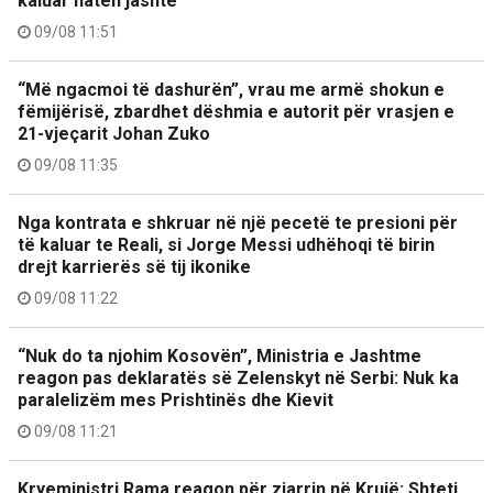
kaluar natën jashtë
09/08 11:51
“Më ngacmoi të dashurën”, vrau me armë shokun e
fëmijërisë, zbardhet dëshmia e autorit për vrasjen e
21-vjeçarit Johan Zuko
09/08 11:35
Nga kontrata e shkruar në një pecetë te presioni për
të kaluar te Reali, si Jorge Messi udhëhoqi të birin
drejt karrierës së tij ikonike
09/08 11:22
“Nuk do ta njohim Kosovën”, Ministria e Jashtme
reagon pas deklaratës së Zelenskyt në Serbi: Nuk ka
paralelizëm mes Prishtinës dhe Kievit
09/08 11:21
Kryeministri Rama reagon për zjarrin në Krujë: Shteti