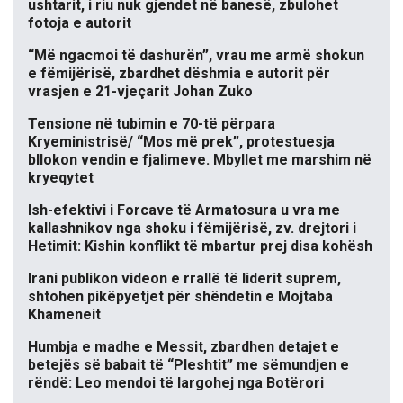
ushtarit, i riu nuk gjendet në banesë, zbulohet
fotoja e autorit
“Më ngacmoi të dashurën”, vrau me armë shokun
e fëmijërisë, zbardhet dëshmia e autorit për
vrasjen e 21-vjeçarit Johan Zuko
Tensione në tubimin e 70-të përpara
Kryeministrisë/ “Mos më prek”, protestuesja
bllokon vendin e fjalimeve. Mbyllet me marshim në
kryeqytet
Ish-efektivi i Forcave të Armatosura u vra me
kallashnikov nga shoku i fëmijërisë, zv. drejtori i
Hetimit: Kishin konflikt të mbartur prej disa kohësh
Irani publikon videon e rrallë të liderit suprem,
shtohen pikëpyetjet për shëndetin e Mojtaba
Khameneit
Humbja e madhe e Messit, zbardhen detajet e
betejës së babait të “Pleshtit” me sëmundjen e
rëndë: Leo mendoi të largohej nga Botërori