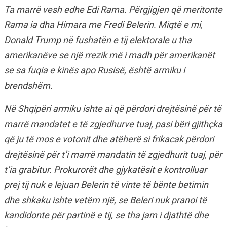
Ta marrë vesh edhe Edi Rama. Përgjigjen që meritonte
Rama ia dha Himara me Fredi Belerin. Miqtë e mi,
Donald Trump në fushatën e tij elektorale u tha
amerikanëve se një rrezik më i madh për amerikanët
se sa fuqia e kinës apo Rusisë, është armiku i
brendshëm.
Në Shqipëri armiku ishte ai që përdori drejtësinë për të
marrë mandatet e të zgjedhurve tuaj, pasi bëri gjithçka
që ju të mos e votonit dhe atëherë si frikacak përdori
drejtësinë për t’i marrë mandatin të zgjedhurit tuaj, për
t’ia grabitur. Prokurorët dhe gjykatësit e kontrolluar
prej tij nuk e lejuan Belerin të vinte të bënte betimin
dhe shkaku ishte vetëm një, se Beleri nuk pranoi të
kandidonte për partinë e tij, se tha jam i djathtë dhe