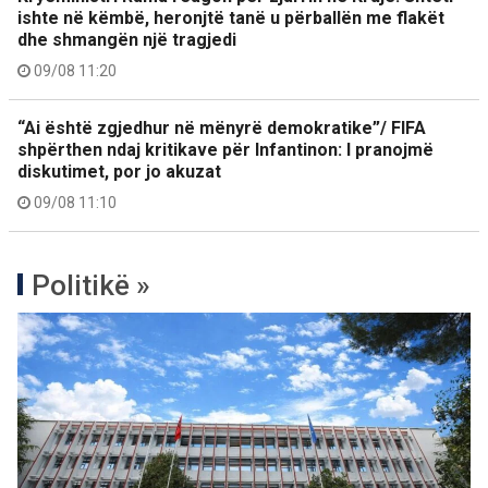
ishte në këmbë, heronjtë tanë u përballën me flakët
dhe shmangën një tragjedi
09/08 11:20
“Ai është zgjedhur në mënyrë demokratike”/ FIFA
shpërthen ndaj kritikave për Infantinon: I pranojmë
diskutimet, por jo akuzat
09/08 11:10
Politikë »