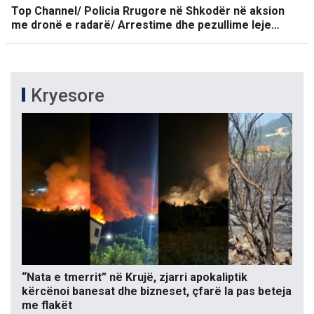
Top Channel/ Policia Rrugore në Shkodër në aksion
me dronë e radarë/ Arrestime dhe pezullime leje…
Kryesore
“Nata e tmerrit” në Krujë, zjarri apokaliptik
kërcënoi banesat dhe bizneset, çfarë la pas beteja
me flakët