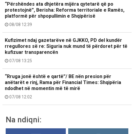
“Përshëndes ata dhjetëra mijëra qytetarë që po
protestojnë”, Berisha: Reforma territoriale e Ramës,
platformë për shpopullimin e Shqipërisë
08/08 12:39
Kufizimet ndaj gazetarëve në GJKKO, PD del kundër
rregullores së re: Siguria nuk mund të përdoret për të
kufizuar transparencën
07/08 13:25
“Rruga jonë është e qartë”/ BE nën presion për
anëtarët e rinj, Rama për Financial Times: Shqipëria
ndodhet në momentin më të mirë
07/08 12:02
Na ndiqni: