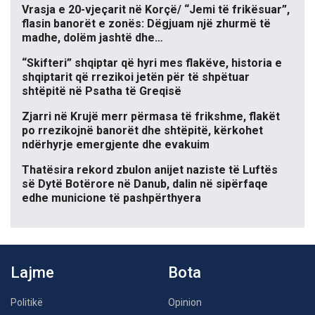
Vrasja e 20-vjeçarit në Korçë/ “Jemi të frikësuar”,
flasin banorët e zonës: Dëgjuam një zhurmë të
madhe, dolëm jashtë dhe…
“Skifteri” shqiptar që hyri mes flakëve, historia e
shqiptarit që rrezikoi jetën për të shpëtuar
shtëpitë në Psatha të Greqisë
Zjarri në Krujë merr përmasa të frikshme, flakët
po rrezikojnë banorët dhe shtëpitë, kërkohet
ndërhyrje emergjente dhe evakuim
Thatësira rekord zbulon anijet naziste të Luftës
së Dytë Botërore në Danub, dalin në sipërfaqe
edhe municione të pashpërthyera
Lajme
Bota
Politikë
Opinion