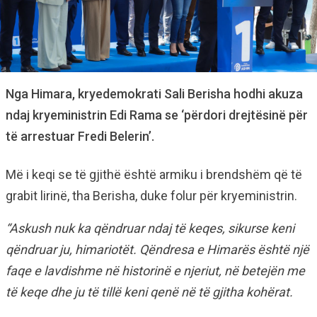
Nga Himara, kryedemokrati Sali Berisha hodhi akuza
ndaj kryeministrin Edi Rama se ‘përdori drejtësinë për
të arrestuar Fredi Belerin’.
Më i keqi se të gjithë është armiku i brendshëm që të
grabit lirinë, tha Berisha, duke folur për kryeministrin.
“Askush nuk ka qëndruar ndaj të keqes, sikurse keni
qëndruar ju, himariotët. Qëndresa e Himarës është një
faqe e lavdishme në historinë e njeriut, në betejën me
të keqe dhe ju të tillë keni qenë në të gjitha kohërat.