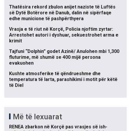
Thatësira rekord zbulon anijet naziste të Luftës
së Dytë Botërore në Danub, dalin në sipërfaqe
edhe municione të pashpërthyera
Vrasja e të riut në Korçë, Policia njoftim zyrtar:
Arrestohet autori i dyshuar, sekuestrohet arma e
krimit
Tajfuni “Dolphin” godet Azinë/ Anulohen mbi 1,300
fluturime, më shumë se 400 mijë persona
evakuohen
Kushte atmosferike të qëndrueshme dhe
temperatura të larta, parashikimi i motit për këtë
të Diel
Më të lexuarat
RENEA zbarkon në Korçë pas vrasjes së ish-