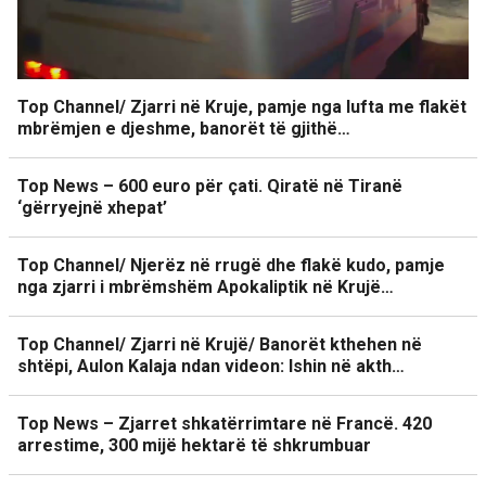
Top Channel/ Zjarri në Kruje, pamje nga lufta me flakët
mbrëmjen e djeshme, banorët të gjithë…
Top News – 600 euro për çati. Qiratë në Tiranë
‘gërryejnë xhepat’
Top Channel/ Njerëz në rrugë dhe flakë kudo, pamje
nga zjarri i mbrëmshëm Apokaliptik në Krujë…
Top Channel/ Zjarri në Krujë/ Banorët kthehen në
shtëpi, Aulon Kalaja ndan videon: Ishin në akth…
Top News – Zjarret shkatërrimtare në Francë. 420
arrestime, 300 mijë hektarë të shkrumbuar