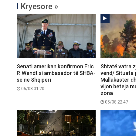
Kryesore »
Senati amerikan konfirmon Eric
Shtatë vatra zj
P. Wendt si ambasador të SHBA-
vend/ Situata
së në Shqipëri
Mallakastër dh
vijon beteja me
06/08 01:20
zona
05/08 22:47