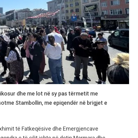
ikosur dhe me lot në sy pas tërmetit me
 sotme Stambollin, me epiqendër në brigjet e
xhimit të Fatkeqësive dhe Emergjencave
qendra e të cilit ishte në detin Marmara dhe