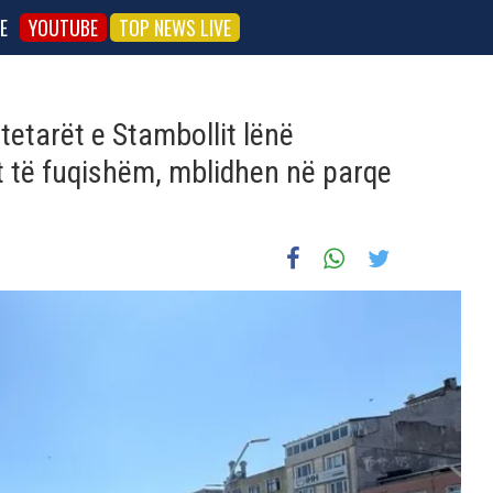
E
YOUTUBE
TOP NEWS LIVE
tetarët e Stambollit lënë
t të fuqishëm, mblidhen në parqe