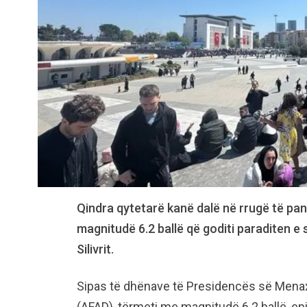
Qindra qytetarë kanë dalë në rrugë të pan
magnitudë 6.2 ballë që goditi paraditen e
Silivrit.
Sipas të dhënave të Presidencës së Mena
(AFAD), tërmeti me magnitudë 6.2 ballë, epi