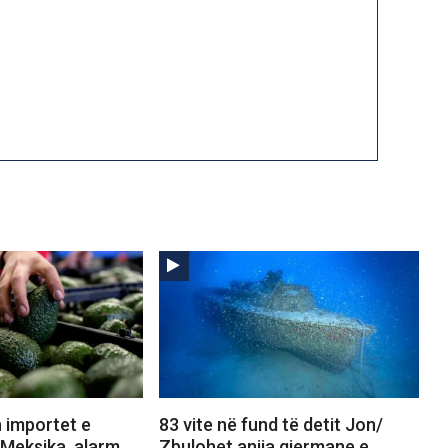
 importet e
83 vite në fund të detit Jon/
Meksika, alarm
Zbulohet anija gjermane e