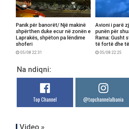
Panik për banorët/ Një makinë
Avioni i parë z
shpërthen duke ecur në zonën e
punën për shua
Laprakës, shpëton pa lëndime
Rama: Gusht s
shoferi
të fortë dhe t
05/08 22:31
05/08 22:25
Na ndiqni:
Top Channel
@topchannelalbania
Video »