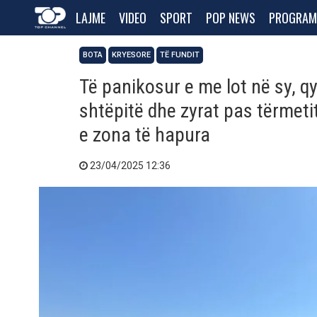
LAJME
VIDEO
SPORT
POP NEWS
PROGRAM
BOTA
KRYESORE
TË FUNDIT
Të panikosur e me lot në sy, qy
shtëpitë dhe zyrat pas tërmeti
e zona të hapura
23/04/2025 12:36