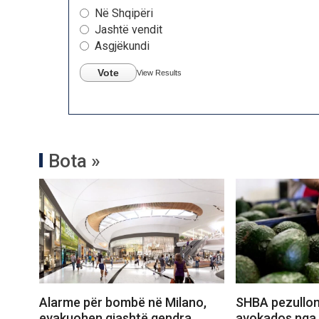
Në Shqipëri
Jashtë vendit
Asgjëkundi
Vote
View Results
Bota »
Alarme për bombë në Milano,
SHBA pezullon
evakuohen gjashtë qendra
avokados nga 