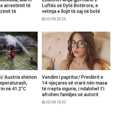
s arrestimit të
Luftës së Dytë Botërore, e
rimit të
vetmja e llojit të saj në botë
05/08 20:54
i/ Austria shënon
Vendim i papritur/ Prindërit e
emperaturash,
14-vjeçares së vrarë nën masa
in në 41.2°C
të rrepta sigurie, i ndalohet t’i
afrohen familjes së autorit
05/08 18:35