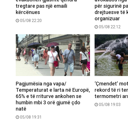
tregtare pas një emaili
për sigurinë pa
kërcënues
drejtuesve të k
organizuar
05/08 22:20
05/08 22:12
Pagjumësia nga vapa/
‘Çmendet’ mot
Temperaturat e larta në Europë,
rekord të ri t
65% e të rriturve ankohen se
termometri arr
humbin mbi 3 orë gjumë çdo
05/08 19:03
natë
05/08 19:31