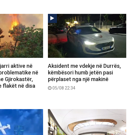
arri aktive në
Aksident me vdekje në Durrës,
 problematike në
këmbësori humb jetën pasi
e Gjirokastër,
përplaset nga një makinë
 flakët në disa
05/08 22:34