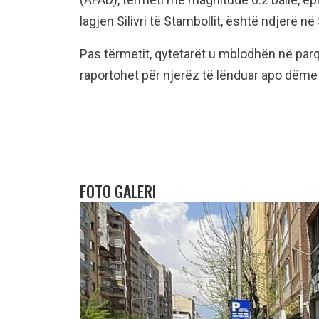
lagjen Silivri të Stambollit, është ndjerë n
Pas tërmetit, qytetarët u mblodhën në parq
raportohet për njerëz të lënduar apo dëme 
FOTO GALERI