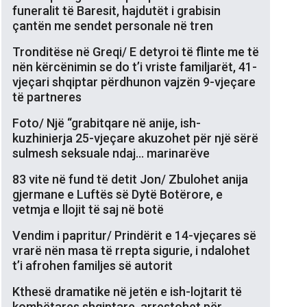
funeralit të Baresit, hajdutët i grabisin
çantën me sendet personale në tren
Tronditëse në Greqi/ E detyroi të flinte me të
nën kërcënimin se do t’i vriste familjarët, 41-
vjeçari shqiptar përdhunon vajzën 9-vjeçare
të partneres
Foto/ Një “grabitqare në anije, ish-
kuzhinierja 25-vjeçare akuzohet për një sërë
sulmesh seksuale ndaj… marinarëve
83 vite në fund të detit Jon/ Zbulohet anija
gjermane e Luftës së Dytë Botërore, e
vetmja e llojit të saj në botë
Vendim i papritur/ Prindërit e 14-vjeçares së
vrarë nën masa të rrepta sigurie, i ndalohet
t’i afrohen familjes së autorit
Kthesë dramatike në jetën e ish-lojtarit të
kombëtares shqiptare, arrestohet për