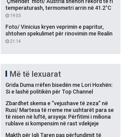
‘Çmendet’ moti/ Austria shënon rekord të ri
temperaturash, termometri arrin në 41.2°C
19:03
Foto/ Vinicius kryen veprimin e papritur,
shtohen spekulimet për rinovimin me Realin
21:14
Më të lexuarat
Grida Duma rrëfen bisedën me Lori Hoxhën:
Si e lashë politikën për Top Channel
Zbardhet skema e “vejushave të zeza” në
Rusi/ Martesa të rreme me ushtarët para se
të nisen në luftë, arsyeja: Përfitimi i miliona
rublave si kompensim në rast vdekjeje
Makth për Igli Taren pas përfundimit të