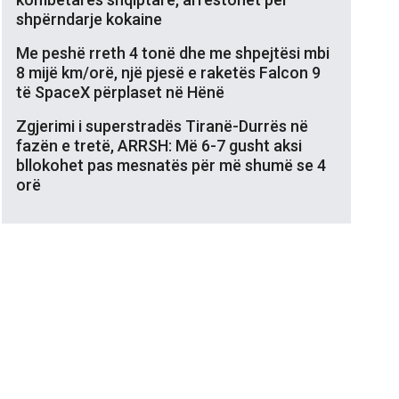
shpërndarje kokaine
Me peshë rreth 4 tonë dhe me shpejtësi mbi
8 mijë km/orë, një pjesë e raketës Falcon 9
të SpaceX përplaset në Hënë
Zgjerimi i superstradës Tiranë-Durrës në
fazën e tretë, ARRSH: Më 6-7 gusht aksi
bllokohet pas mesnatës për më shumë se 4
orë