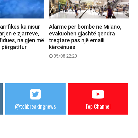
jarrfikës ka nisur
Alarme për bombë në Milano,
rjen e zjarreve,
evakuohen gjashtë qendra
fidues, na gjen më
tregtare pas një emaili
ë përgatitur
kërcënues
05/08 22:20
@tchbreakingnews
Top Channel