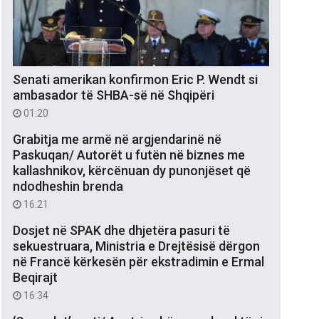
Senati amerikan konfirmon Eric P. Wendt si
ambasador të SHBA-së në Shqipëri
01:20
Grabitja me armë në argjendarinë në
Paskuqan/ Autorët u futën në biznes me
kallashnikov, kërcënuan dy punonjëset që
ndodheshin brenda
16:21
Dosjet në SPAK dhe dhjetëra pasuri të
sekuestruara, Ministria e Drejtësisë dërgon
në Francë kërkesën për ekstradimin e Ermal
Beqirajt
16:34