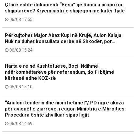
Çfarë është dokumenti “Besa” që Rama u propozoi
shqiptarëve? Kryeministri e shpjegon me katër fjalë
06/08 17:55
Përkujtohet Major Abaz Kupi në Krujë, Aulon Kalaja:
Nuk na duhet konsullata serbe në Shkodër, por…
06/08 15:24
Harta e re në Kushtetuese, Boçi: Ndihmë
ndërkombëtarëve për referendum, do t’i bëjmë
kërkesë edhe KQZ-së
06/08 15:10
“Anuloni tenderin dhe nisni hetimet”/ PD ngre akuza
për avionët e zjarreve, reagon Ministria e Mbrojtjes:
Procedura është zhvilluar sipas ligjit
06/08 14:59