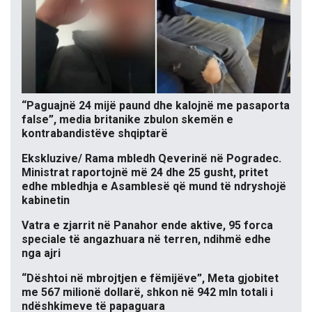
“Paguajnë 24 mijë paund dhe kalojnë me pasaporta
false”, media britanike zbulon skemën e
kontrabandistëve shqiptarë
Ekskluzive/ Rama mbledh Qeverinë në Pogradec.
Ministrat raportojnë më 24 dhe 25 gusht, pritet
edhe mbledhja e Asamblesë që mund të ndryshojë
kabinetin
Vatra e zjarrit në Panahor ende aktive, 95 forca
speciale të angazhuara në terren, ndihmë edhe
nga ajri
“Dështoi në mbrojtjen e fëmijëve”, Meta gjobitet
me 567 milionë dollarë, shkon në 942 mln totali i
ndëshkimeve të papaguara