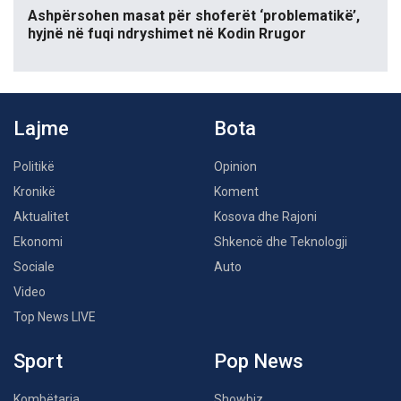
Ashpërsohen masat për shoferët ‘problematikë’,
hyjnë në fuqi ndryshimet në Kodin Rrugor
Lajme
Bota
Politikë
Opinion
Kronikë
Koment
Aktualitet
Kosova dhe Rajoni
Ekonomi
Shkencë dhe Teknologji
Sociale
Auto
Video
Top News LIVE
Sport
Pop News
Kombëtarja
Showbiz