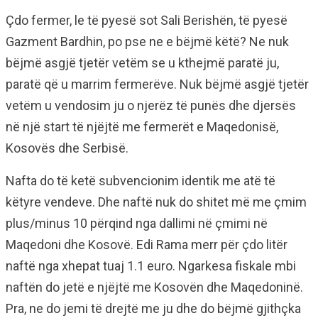
Çdo fermer, le të pyesë sot Sali Berishën, të pyesë
Gazment Bardhin, po pse ne e bëjmë këtë? Ne nuk
bëjmë asgjë tjetër vetëm se u kthejmë paratë ju,
paratë që u marrim fermerëve. Nuk bëjmë asgjë tjetër
vetëm u vendosim ju o njerëz të punës dhe djersës
në një start të njëjtë me fermerët e Maqedonisë,
Kosovës dhe Serbisë.
Nafta do të ketë subvencionim identik me atë të
këtyre vendeve. Dhe naftë nuk do shitet më me çmim
plus/minus 10 përqind nga dallimi në çmimi në
Maqedoni dhe Kosovë. Edi Rama merr për çdo litër
naftë nga xhepat tuaj 1.1 euro. Ngarkesa fiskale mbi
naftën do jetë e njëjtë me Kosovën dhe Maqedoninë.
Pra, ne do jemi të drejtë me ju dhe do bëjmë gjithçka