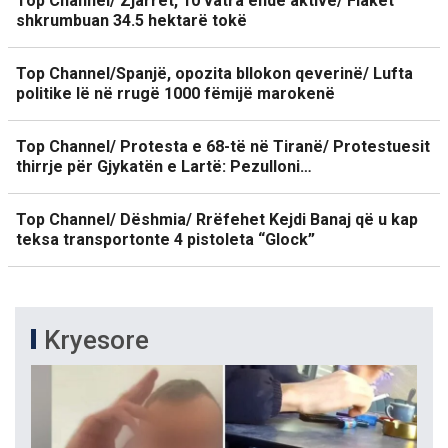
Top Channel/ Zjarret, 10 vatra ende aktive/ Flakët
shkrumbuan 34.5 hektarë tokë
Top Channel/Spanjë, opozita bllokon qeverinë/ Lufta
politike lë në rrugë 1000 fëmijë marokenë
Top Channel/ Protesta e 68-të në Tiranë/ Protestuesit
thirrje për Gjykatën e Lartë: Pezulloni…
Top Channel/ Dëshmia/ Rrëfehet Kejdi Banaj që u kap
teksa transportonte 4 pistoleta “Glock”
Kryesore