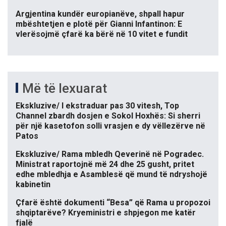
Argjentina kundër europianëve, shpall hapur
mbështetjen e plotë për Gianni Infantinon: E
vlerësojmë çfarë ka bërë në 10 vitet e fundit
Më të lexuarat
Ekskluzive/ I ekstraduar pas 30 vitesh, Top
Channel zbardh dosjen e Sokol Hoxhës: Si sherri
për një kasetofon solli vrasjen e dy vëllezërve në
Patos
Ekskluzive/ Rama mbledh Qeverinë në Pogradec.
Ministrat raportojnë më 24 dhe 25 gusht, pritet
edhe mbledhja e Asamblesë që mund të ndryshojë
kabinetin
Çfarë është dokumenti “Besa” që Rama u propozoi
shqiptarëve? Kryeministri e shpjegon me katër
fjalë