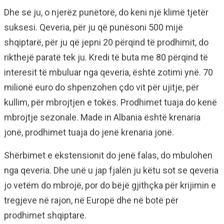
Dhe se ju, o njerëz punëtorë, do keni një klimë tjetër
suksesi. Qeveria, për ju që punësoni 500 mijë
shqiptarë, për ju që jepni 20 përqind të prodhimit, do
rikthejë paratë tek ju. Kredi të buta me 80 përqind të
interesit të mbuluar nga qeveria, është zotimi ynë. 70
milionë euro do shpenzohen çdo vit për ujitje, për
kullim, për mbrojtjen e tokës. Prodhimet tuaja do kenë
mbrojtje sezonale. Made in Albania është krenaria
jonë, prodhimet tuaja do jenë krenaria jonë.
Shërbimet e ekstensionit do jenë falas, do mbulohen
nga qeveria. Dhe unë u jap fjalën ju këtu sot se qeveria
jo vetëm do mbrojë, por do bëjë gjithçka për krijimin e
tregjeve në rajon, në Europë dhe në botë për
prodhimet shqiptare.