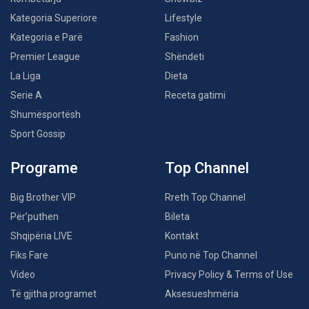
Kategoria Superiore
Lifestyle
Kategoria e Parë
Fashion
Premier League
Shëndeti
La Liga
Dieta
Serie A
Receta gatimi
Shumësportësh
Sport Gossip
Programe
Top Channel
Big Brother VIP
Rreth Top Channel
Për’puthen
Bileta
Shqipëria LIVE
Kontakt
Fiks Fare
Puno në Top Channel
Video
Privacy Policy & Terms of Use
Të gjitha programet
Aksesueshmëria