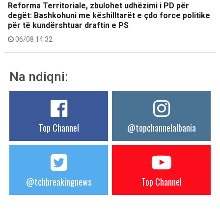
Reforma Territoriale, zbulohet udhëzimi i PD për
degët: Bashkohuni me këshilltarët e çdo force politike
për të kundërshtuar draftin e PS
06/08 14:32
Na ndiqni:
Top Channel
@topchannelalbania
@tchbreakingnews
Top Channel