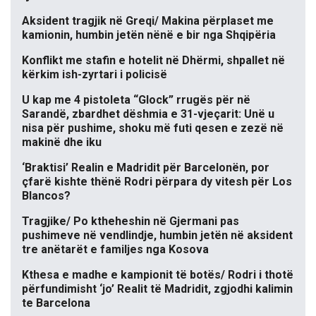
Aksident tragjik në Greqi/ Makina përplaset me
kamionin, humbin jetën nënë e bir nga Shqipëria
Konflikt me stafin e hotelit në Dhërmi, shpallet në
kërkim ish-zyrtari i policisë
U kap me 4 pistoleta “Glock” rrugës për në
Sarandë, zbardhet dëshmia e 31-vjeçarit: Unë u
nisa për pushime, shoku më futi qesen e zezë në
makinë dhe iku
‘Braktisi’ Realin e Madridit për Barcelonën, por
çfarë kishte thënë Rodri përpara dy vitesh për Los
Blancos?
Tragjike/ Po ktheheshin në Gjermani pas
pushimeve në vendlindje, humbin jetën në aksident
tre anëtarët e familjes nga Kosova
Kthesa e madhe e kampionit të botës/ Rodri i thotë
përfundimisht ‘jo’ Realit të Madridit, zgjodhi kalimin
te Barcelona