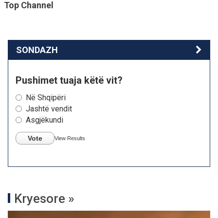
Top Channel
SONDAZH
Pushimet tuaja këtë vit?
Në Shqipëri
Jashtë vendit
Asgjëkundi
Vote
View Results
Kryesore »