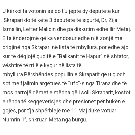
U kërkoi ta votonin se do t’u jepte dy deputetë kur
Skrapari do të këtë 3 deputetë të sigurtë, Dr. Zija
Ismailin, Lefter Maliqin dhe pa diskutim edhe Ilir Metaj.
E falënderojmë që ka vendosur edhe një zonjë me
origjinë nga Skrapari në lista të mbyllura, por edhe ajo
kur të dëgjojë çuditë e “Ballkanit të Hapur” në shtator,
vështirë të rrijë e kyçur në lista të
mbyllura.Përshëndes popullin e Skraparit që u çlodh
sot me fjalimin argëtues të “ufo”-s nga Tirana dhe të
mos harrojë dëmet e mëdha që i solli Skraparit, kostot
e rënda të keqqeverisjes dhe presionet për bukën e
gojës, por t’ja shpërblejë më 11 Maj duke votuar
Numrin 1”, shkruan Meta nga burgu.