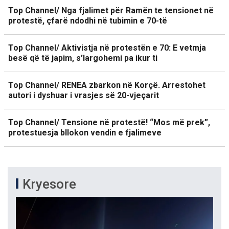
Top Channel/ Nga fjalimet për Ramën te tensionet në
protestë, çfarë ndodhi në tubimin e 70-të
Top Channel/ Aktivistja në protestën e 70: E vetmja
besë që të japim, s’largohemi pa ikur ti
Top Channel/ RENEA zbarkon në Korçë. Arrestohet
autori i dyshuar i vrasjes së 20-vjeçarit
Top Channel/ Tensione në protestë! “Mos më prek”,
protestuesja bllokon vendin e fjalimeve
Kryesore