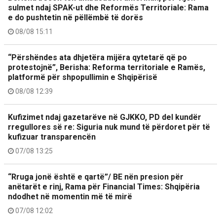
sulmet ndaj SPAK-ut dhe Reformës Territoriale: Rama
e do pushtetin në pëllëmbë të dorës
08/08 15:11
“Përshëndes ata dhjetëra mijëra qytetarë që po
protestojnë”, Berisha: Reforma territoriale e Ramës,
platformë për shpopullimin e Shqipërisë
08/08 12:39
Kufizimet ndaj gazetarëve në GJKKO, PD del kundër
rregullores së re: Siguria nuk mund të përdoret për të
kufizuar transparencën
07/08 13:25
“Rruga jonë është e qartë”/ BE nën presion për
anëtarët e rinj, Rama për Financial Times: Shqipëria
ndodhet në momentin më të mirë
07/08 12:02