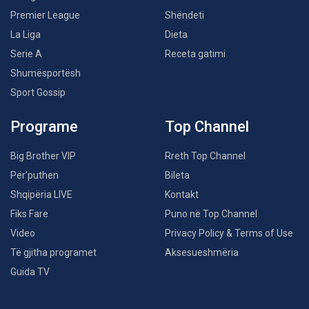
Premier League
Shëndeti
La Liga
Dieta
Serie A
Receta gatimi
Shumësportësh
Sport Gossip
Programe
Top Channel
Big Brother VIP
Rreth Top Channel
Për’puthen
Bileta
Shqipëria LIVE
Kontakt
Fiks Fare
Puno në Top Channel
Video
Privacy Policy & Terms of Use
Të gjitha programet
Aksesueshmëria
Guida TV