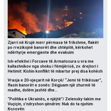
Zjarri në Krujë merr përmasa të frikshme, flakët
po rrezikojnë banorët dhe shtëpitë, kërkohet
ndërhyrje emergjente dhe evakuim
Ish-efektivi i Forcave të Armatosura u vra me
kallashnikov nga shoku i fëmijërisë, zv. drejtori i
Hetimit: Kishin konflikt të mbartur prej disa kohësh
Vrasja e 20-vjeçarit në Korçë/ “Jemi të frikësuar”,
flasin banorët e zonës: Dëgjuam një zhurmë të
madhe, dolëm jashtë dhe…
“Politika e Ukrainës, e njëjtë”/ Zelensky takim me
Vuçiçin, s’ndryshon qëndrim: Nuk do ta njohim
Kosovën