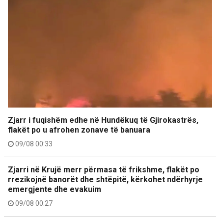
Zjarr i fuqishëm edhe në Hundëkuq të Gjirokastrës,
flakët po u afrohen zonave të banuara
09/08 00:33
Zjarri në Krujë merr përmasa të frikshme, flakët po
rrezikojnë banorët dhe shtëpitë, kërkohet ndërhyrje
emergjente dhe evakuim
09/08 00:27