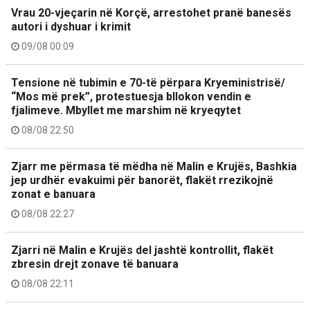
Vrau 20-vjeçarin në Korçë, arrestohet pranë banesës
autori i dyshuar i krimit
09/08 00:09
Tensione në tubimin e 70-të përpara Kryeministrisë/
“Mos më prek”, protestuesja bllokon vendin e
fjalimeve. Mbyllet me marshim në kryeqytet
08/08 22:50
Zjarr me përmasa të mëdha në Malin e Krujës, Bashkia
jep urdhër evakuimi për banorët, flakët rrezikojnë
zonat e banuara
08/08 22:27
Zjarri në Malin e Krujës del jashtë kontrollit, flakët
zbresin drejt zonave të banuara
08/08 22:11