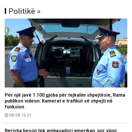
Politikë »
Për një javë 1.100 gjoba për tejkalim shpejtësie, Rama
publikon videon: Kamerat e trafikut së shpejti në
funksion
08/08 16:31
Berisha beson tek ambasadori amerikan, por vijon