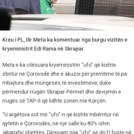
Kreu i PL, Ilir Meta ka komentuar nga burgu vizitën e
kryeministrit Edi Rama në Skrapar.
Meta e ka cilësuara kryeministrin “ufo” që kishte
zbritur në Çorovodë dhe e akuzoi për premtime të pa
mbajtura dhe mungesës të investimeve, duke
përmendur rrugën Skrapar-Përmet dhe devijimin e
rrugës së TAP-it që lidhte zonën me Korçën.
“U argëtova sot me “ufo”-n që kishte mbërritur në
qytetin e Çorovodës, në një sallë ku 80% ishin
jabanxhij shëtitës. Dëgjuam nga “ufo” se do t’i fuste në