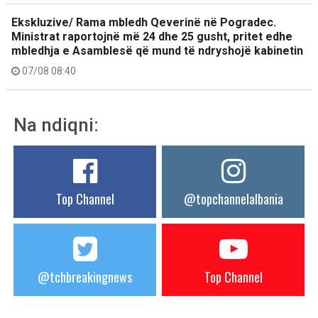
Ekskluzive/ Rama mbledh Qeverinë në Pogradec.
Ministrat raportojnë më 24 dhe 25 gusht, pritet edhe
mbledhja e Asamblesë që mund të ndryshojë kabinetin
07/08 08:40
Na ndiqni:
Top Channel
@topchannelalbania
@tchbreakingnews
Top Channel