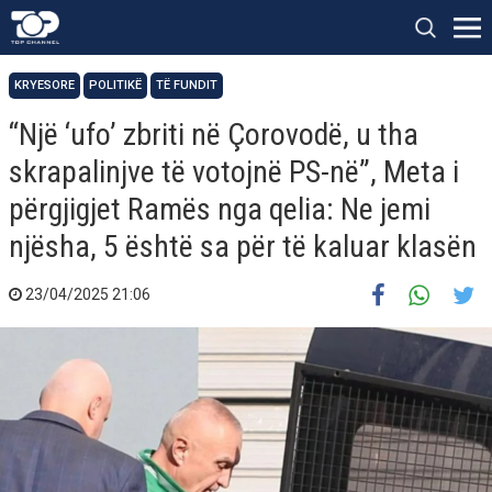
KRYESORE
POLITIKË
TË FUNDIT
“Një ‘ufo’ zbriti në Çorovodë, u tha
skrapalinjve të votojnë PS-në”, Meta i
përgjigjet Ramës nga qelia: Ne jemi
njësha, 5 është sa për të kaluar klasën
23/04/2025 21:06