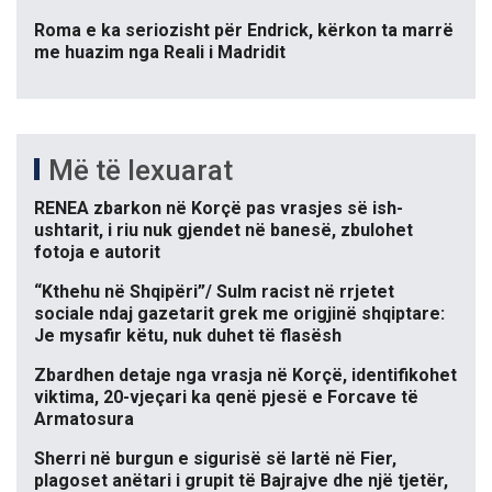
Roma e ka seriozisht për Endrick, kërkon ta marrë
me huazim nga Reali i Madridit
Më të lexuarat
RENEA zbarkon në Korçë pas vrasjes së ish-
ushtarit, i riu nuk gjendet në banesë, zbulohet
fotoja e autorit
“Kthehu në Shqipëri”/ Sulm racist në rrjetet
sociale ndaj gazetarit grek me origjinë shqiptare:
Je mysafir këtu, nuk duhet të flasësh
Zbardhen detaje nga vrasja në Korçë, identifikohet
viktima, 20-vjeçari ka qenë pjesë e Forcave të
Armatosura
Sherri në burgun e sigurisë së lartë në Fier,
plagoset anëtari i grupit të Bajrajve dhe një tjetër,