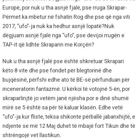
Europë, por nuk u tha asnjë fjalë, pse rruga Skrapar-
Përmet ka mbetur në fshatin Rog dhe pse që nga viti
2017, “ufo”-ja nuk ka hedhur asnjë lopatë?Nuk
dëgjuam asnjë fjalë nga “ufo”, pse devijoi rrugën e
TAP-it që lidhte Skraparin me Korçën?
Nuk u tha asnjë fjalë pse është shkretuar Skrapari
këto 8 vite dhe pse fondet për blegtorinë dhe
bujqësinë, përfshi edhe ato të BE-së përfunduan për
inceneratorin fantazmë. U kërkoi të votojnë 5-ën, por
skraparlinjtë jo vetëm janë njësha por e dinë shumë
mirë se 5 është sa për të kaluar klasën. Edhe vetë
“ufo”-ja kur fliste, teksa shikonte përballë jabanxhijtë, e
ndjente se më 12 Maj duhet të mbajë fort Tikun dhe të
shtrëngojë vet llastikun.