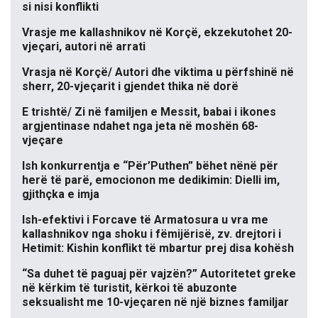
si nisi konflikti
Vrasje me kallashnikov në Korçë, ekzekutohet 20-
vjeçari, autori në arrati
Vrasja në Korçë/ Autori dhe viktima u përfshinë në
sherr, 20-vjeçarit i gjendet thika në dorë
E trishtë/ Zi në familjen e Messit, babai i ikones
argjentinase ndahet nga jeta në moshën 68-
vjeçare
Ish konkurrentja e “Për’Puthen” bëhet nënë për
herë të parë, emocionon me dedikimin: Dielli im,
gjithçka e imja
Ish-efektivi i Forcave të Armatosura u vra me
kallashnikov nga shoku i fëmijërisë, zv. drejtori i
Hetimit: Kishin konflikt të mbartur prej disa kohësh
“Sa duhet të paguaj për vajzën?” Autoritetet greke
në kërkim të turistit, kërkoi të abuzonte
seksualisht me 10-vjeçaren në një biznes familjar