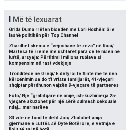
Më të lexuarat
Grida Duma rrëfen bisedën me Lori Hoxhën: Si e
lashë politikën për Top Channel
Zbardhet skema e “vejushave të zeza” në Rusi/
Martesa të rreme me ushtarët para se të nisen në
luftë, arsyeja: Përfitimi i miliona rublave si
kompensim në rast vdekjeje
Tronditëse në Greqi/ E detyroi të flinte me të nën
kërcënimin se do t’i vriste familjarët, 41-vjeçari
shqiptar përdhunon vajzën 9-vjeçare të partneres
Foto/ Një “grabitqare në anije, ish-kuzhinierja 25-
vjeçare akuzohet për një sërë sulmesh seksuale
ndaj… marinarëve
83 vite në fund të detit Jon/ Zbulohet anija
gjermane e Luftës së Dytë Botërore, e vetmja e
llojit të saj në botë