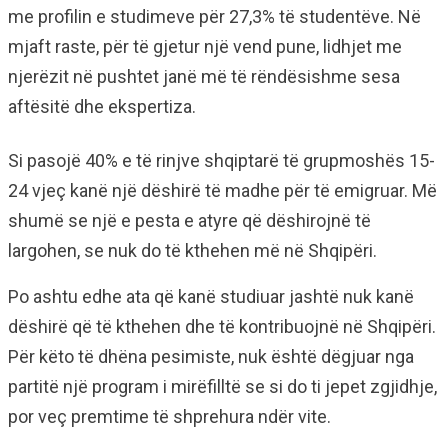
me profilin e studimeve për 27,3% të studentëve. Në
mjaft raste, për të gjetur një vend pune, lidhjet me
njerëzit në pushtet janë më të rëndësishme sesa
aftësitë dhe ekspertiza.
Si pasojë 40% e të rinjve shqiptarë të grupmoshës 15-
24 vjeç kanë një dëshirë të madhe për të emigruar. Më
shumë se një e pesta e atyre që dëshirojnë të
largohen, se nuk do të kthehen më në Shqipëri.
Po ashtu edhe ata që kanë studiuar jashtë nuk kanë
dëshirë që të kthehen dhe të kontribuojnë në Shqipëri.
Për këto të dhëna pesimiste, nuk është dëgjuar nga
partitë një program i mirëfilltë se si do ti jepet zgjidhje,
por veç premtime të shprehura ndër vite.