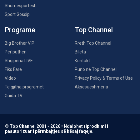
Shumësportësh
Sport Gossip
Programe
Top Channel
Big Brother VIP
Rreth Top Channel
Për’puthen
Bileta
Shqipëria LIVE
Kontakt
Fiks Fare
Puno në Top Channel
Video
Privacy Policy & Terms of Use
Të gjitha programet
Aksesueshmëria
Guida TV
© Top Channel 2001 - 2026 • Ndalohet riprodhimi i
paautorizuar i përmbajtjes së kësaj faqeje.