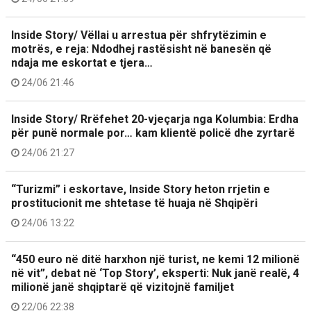
Inside Story/ Vëllai u arrestua për shfrytëzimin e
motrës, e reja: Ndodhej rastësisht në banesën që
ndaja me eskortat e tjera…
24/06 21:46
Inside Story/ Rrëfehet 20-vjeçarja nga Kolumbia: Erdha
për punë normale por… kam klientë policë dhe zyrtarë
24/06 21:27
“Turizmi” i eskortave, Inside Story heton rrjetin e
prostitucionit me shtetase të huaja në Shqipëri
24/06 13:22
“450 euro në ditë harxhon një turist, ne kemi 12 milionë
në vit”, debat në ‘Top Story’, eksperti: Nuk janë realë, 4
milionë janë shqiptarë që vizitojnë familjet
22/06 22:38