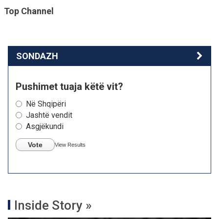
Top Channel
SONDAZH
Pushimet tuaja këtë vit?
Në Shqipëri
Jashtë vendit
Asgjëkundi
Vote
View Results
Inside Story »