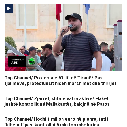
Top Channel/ Protesta e 67-të në Tiranë/ Pas
fjalimeve, protestuesit nisën marshimet dhe thirrjet
Top Channel/ Zjarret, shtatë vatra aktive/ Flakët
jashtë kontrollit në Mallakastër, kalojnë në Patos
Top Channel/ Hodhi 1 milion euro në plehra, fati i
‘kthehet’ pasi kontrolloi 6 mln ton mbeturina