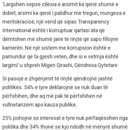
‘Largohen sepse cilësia e arsimit ka qenë shumë e
dobët, arsimi ka qenë i palidhur me tregun, mungesa e
meritokracisë, një vend që sipas Transparency
International është i korruptuar qartasi ata që
dëmtohen më shumë janë të rinjtë që sapo fillojnë
karrierën. Në një sistem me korrupsion është e
pamundur që ta gjesh veten, dhe si e vetmja është
largimi’ u shpreh Migen Qiraxhi, Qëndresa Qytetare
Si pasojë e zhgënjimit të rinjtë qëndrojnë jashtë
politikës. 54% e tyre deklarojnë se nuk duan të
përfshihen, dhe aq më pak të përfshihen në
vullnetarizëm apo kauza publike.
25% pohojnë se interesat e tyre nuk përfaqësohen nga
politika dhe 34% thonë se kjo ndodh në mënyrë shumë