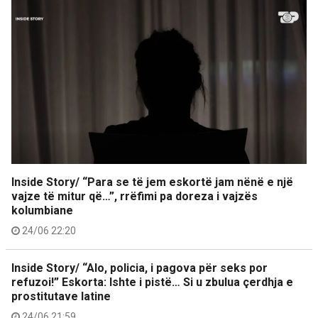
Inside Story/ “Para se të jem eskortë jam nënë e një
vajze të mitur që…”, rrëfimi pa doreza i vajzës
kolumbiane
24/06 22:20
Inside Story/ “Alo, policia, i pagova për seks por
refuzoi!” Eskorta: Ishte i pistë… Si u zbulua çerdhja e
prostitutave latine
24/06 21:59