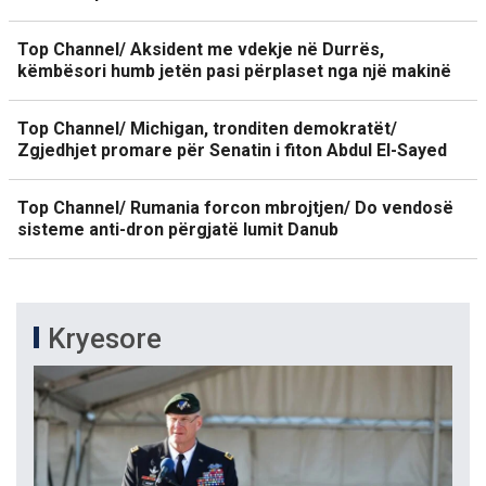
Top Channel/ Aksident me vdekje në Durrës,
këmbësori humb jetën pasi përplaset nga një makinë
Top Channel/ Michigan, tronditen demokratët/
Zgjedhjet promare për Senatin i fiton Abdul El-Sayed
Top Channel/ Rumania forcon mbrojtjen/ Do vendosë
sisteme anti-dron përgjatë lumit Danub
Kryesore