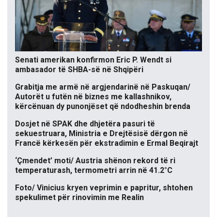
Senati amerikan konfirmon Eric P. Wendt si
ambasador të SHBA-së në Shqipëri
Grabitja me armë në argjendarinë në Paskuqan/
Autorët u futën në biznes me kallashnikov,
kërcënuan dy punonjëset që ndodheshin brenda
Dosjet në SPAK dhe dhjetëra pasuri të
sekuestruara, Ministria e Drejtësisë dërgon në
Francë kërkesën për ekstradimin e Ermal Beqirajt
‘Çmendet’ moti/ Austria shënon rekord të ri
temperaturash, termometri arrin në 41.2°C
Foto/ Vinicius kryen veprimin e papritur, shtohen
spekulimet për rinovimin me Realin