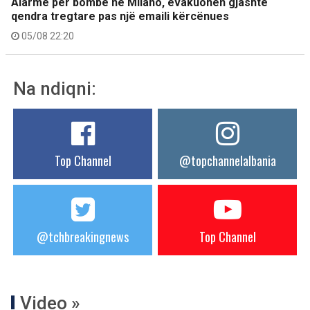
Alarme për bombë në Milano, evakuohen gjashtë
qendra tregtare pas një emaili kërcënues
05/08 22:20
Na ndiqni:
Top Channel
@topchannelalbania
@tchbreakingnews
Top Channel
Video »