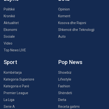
Politikë
Opinion
Kronikë
Koment
Aktualitet
Kosova dhe Rajoni
Ekonomi
Shkencë dhe Teknologji
Sociale
Auto
Video
Top News LIVE
Sport
Pop News
Kombëtarja
Showbiz
Kategoria Superiore
Lifestyle
Kategoria e Parë
Fashion
Premier League
Shëndeti
La Liga
Dieta
Serie A
Receta gatimi