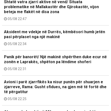
Shtatë vatra zjarri aktive në vend/ Situata
problematike në Mallakastër dhe Gjirokastër, vijon
beteja me flakët në disa zona
05/08 22:47
Aksident me vdekje në Durrës, këmbësori humb jetën
pasi përplaset nga një makinë
05/08 22:34
Panik për banorët/ Një makinë shpërthen duke ecur në
zonën e Laprakës, shpëton pa lëndime shoferi
05/08 22:31
Avioni i parë zjarrfikës ka nisur punën për shuarjen e
zjarreve, Rama: Gusht sfidues, na gjen më të fortë dhe
të përgatitur
05/08 22:25