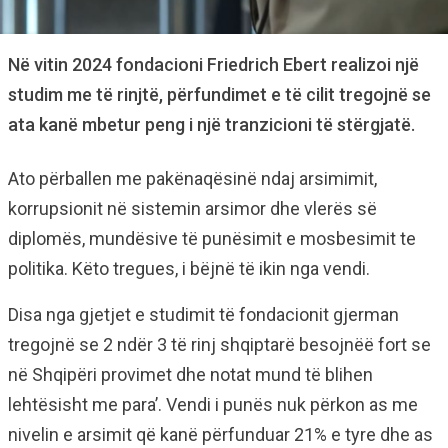
Në vitin 2024 fondacioni Friedrich Ebert realizoi një
studim me të rinjtë, përfundimet e të cilit tregojnë se
ata kanë mbetur peng i një tranzicioni të stërgjatë.
Ato përballen me pakënaqësinë ndaj arsimimit,
korrupsionit në sistemin arsimor dhe vlerës së
diplomës, mundësive të punësimit e mosbesimit te
politika. Këto tregues, i bëjnë të ikin nga vendi.
Disa nga gjetjet e studimit të fondacionit gjerman
tregojnë se 2 ndёr 3 tё rinj shqiptarё besojnëё fort se
në Shqipëri provimet dhe notat mund tё blihen
lehtёsisht me para’. Vendi i punës nuk përkon as me
nivelin e arsimit që kanë përfunduar 21% e tyre dhe as