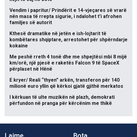
Vendim i papritur/ Prindërit e 14-vjeçares së vrarë
nën masa të rrepta sigurie, i ndalohet t’i afrohen
familjes së autorit
Kthesë dramatike në jetën e ish-lojtarit të
kombëtares shqiptare, arrestohet për shpërndarje
kokaine
Me peshë rreth 4 tonë dhe me shpejtësi mbi 8 mijë
km/orë, një pjesë e raketës Falcon 9 të SpaceX
përplaset në Hënë
E kryer/ Reali “thyen” arkën, transferon për 140
milionë euro yllin që kërkoi gjatë gjithë merkatos
I kërkuan të ulte muzikën në plazh, demokrati
përfundon në pranga për kërcënim me thikë
Lajme
Bota