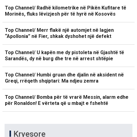
Top Channel/ Radhë kilometrike në Pikën Kufitare të
Morinës, fluks lëvizjesh për të hyrë në Kosovës
Top Channel/ Merr flakë një automjet në lagjen
“Apollonia” në Fier, shkak dyshohet një defekt
Top Channel/ U kapën me dy pistoleta në Gjashtë të
Sarandës, dy në burg dhe tre në arrest shtëpie
Top Channel/ Humbi gruan dhe djalin në aksident në
Greqi, rrëqeth shqiptari: Ma ndjeu zemra
Top Channel/ Bomba për të vrarë Messin, alarm edhe
për Ronaldon! E vërteta që u mbajt e fshehtë
Kryesore