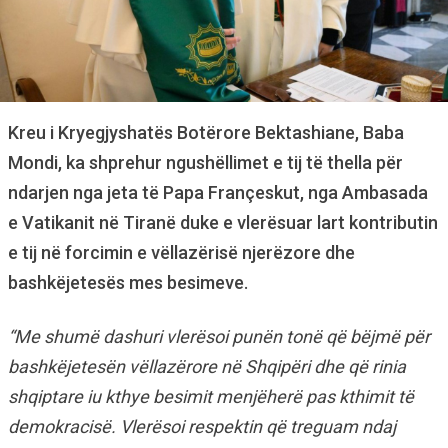
Kreu i Kryegjyshatës Botërore Bektashiane, Baba
Mondi, ka shprehur ngushëllimet e tij të thella për
ndarjen nga jeta të Papa Françeskut, nga Ambasada
e Vatikanit në Tiranë duke e vlerësuar lart kontributin
e tij në forcimin e vëllazërisë njerëzore dhe
bashkëjetesës mes besimeve.
“Me shumë dashuri vlerësoi punën tonë që bëjmë për
bashkëjetesën vëllazërore në Shqipëri dhe që rinia
shqiptare iu kthye besimit menjëherë pas kthimit të
demokracisë. Vlerësoi respektin që treguam ndaj