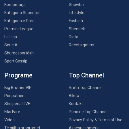
Kombëtarja
Showbiz
Kategoria Superiore
Lifestyle
Kategoria e Parë
Fashion
Premier League
Shëndeti
La Liga
Dieta
Serie A
Receta gatimi
Shumësportësh
Sport Gossip
Programe
Top Channel
Big Brother VIP
Rreth Top Channel
Për’puthen
Bileta
Shqipëria LIVE
Kontakt
Fiks Fare
Puno në Top Channel
Video
Privacy Policy & Terms of Use
Të gjitha programet
Aksesueshmëria