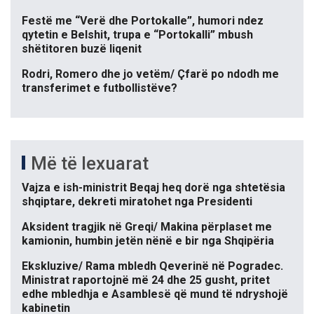
Festë me “Verë dhe Portokalle”, humori ndez
qytetin e Belshit, trupa e “Portokalli” mbush
shëtitoren buzë liqenit
Rodri, Romero dhe jo vetëm/ Çfarë po ndodh me
transferimet e futbollistëve?
Më të lexuarat
Vajza e ish-ministrit Beqaj heq dorë nga shtetësia
shqiptare, dekreti miratohet nga Presidenti
Aksident tragjik në Greqi/ Makina përplaset me
kamionin, humbin jetën nënë e bir nga Shqipëria
Ekskluzive/ Rama mbledh Qeverinë në Pogradec.
Ministrat raportojnë më 24 dhe 25 gusht, pritet
edhe mbledhja e Asamblesë që mund të ndryshojë
kabinetin