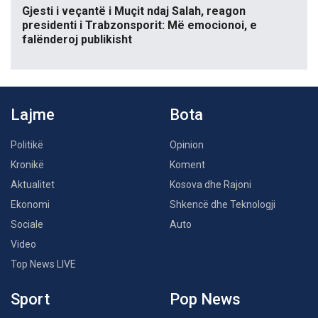
Gjesti i veçantë i Muçit ndaj Salah, reagon
presidenti i Trabzonsporit: Më emocionoi, e
falënderoj publikisht
Lajme
Bota
Politikë
Opinion
Kronikë
Koment
Aktualitet
Kosova dhe Rajoni
Ekonomi
Shkencë dhe Teknologji
Sociale
Auto
Video
Top News LIVE
Sport
Pop News