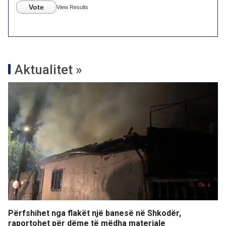
Vote
View Results
Aktualitet »
Përfshihet nga flakët një banesë në Shkodër,
raportohet për dëme të mëdha materiale