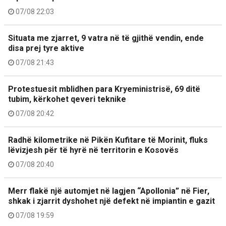
07/08 22:03
Situata me zjarret, 9 vatra në të gjithë vendin, ende
disa prej tyre aktive
07/08 21:43
Protestuesit mblidhen para Kryeministrisë, 69 ditë
tubim, kërkohet qeveri teknike
07/08 20:42
Radhë kilometrike në Pikën Kufitare të Morinit, fluks
lëvizjesh për të hyrë në territorin e Kosovës
07/08 20:40
Merr flakë një automjet në lagjen “Apollonia” në Fier,
shkak i zjarrit dyshohet një defekt në impiantin e gazit
07/08 19:59