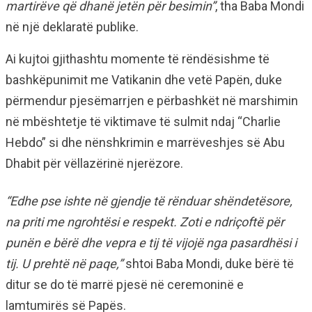
martirëve që dhanë jetën për besimin”
, tha Baba Mondi
në një deklaratë publike.
Ai kujtoi gjithashtu momente të rëndësishme të
bashkëpunimit me Vatikanin dhe vetë Papën, duke
përmendur pjesëmarrjen e përbashkët në marshimin
në mbështetje të viktimave të sulmit ndaj “Charlie
Hebdo” si dhe nënshkrimin e marrëveshjes së Abu
Dhabit për vëllazërinë njerëzore.
“Edhe pse ishte në gjendje të rënduar shëndetësore,
na priti me ngrohtësi e respekt. Zoti e ndriçoftë për
punën e bërë dhe vepra e tij të vijojë nga pasardhësi i
tij. U prehtë në paqe,”
shtoi Baba Mondi, duke bërë të
ditur se do të marrë pjesë në ceremoninë e
lamtumirës së Papës.