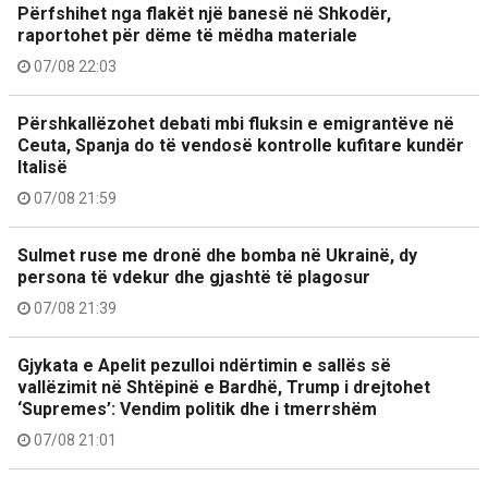
Përfshihet nga flakët një banesë në Shkodër,
raportohet për dëme të mëdha materiale
07/08 22:03
Përshkallëzohet debati mbi fluksin e emigrantëve në
Ceuta, Spanja do të vendosë kontrolle kufitare kundër
Italisë
07/08 21:59
Sulmet ruse me dronë dhe bomba në Ukrainë, dy
persona të vdekur dhe gjashtë të plagosur
07/08 21:39
Gjykata e Apelit pezulloi ndërtimin e sallës së
vallëzimit në Shtëpinë e Bardhë, Trump i drejtohet
‘Supremes’: Vendim politik dhe i tmerrshëm
07/08 21:01