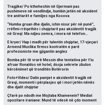
Tragjike/ Po ktheheshin në Gjermani pas
pushimeve në vendlindje, humbin jetën në aksident
tre anëtarët e familjes nga Kosova
“Humba gruan dhe djalin, ishin nisur për në punë”,
rrëfimi rrëqethës i shqiptarit pas aksidentit tragjik
në Greqi: Ma ndjeu zemra, i mora në telefon…
E kryer/ Hap i madh për talentin shqiptar, 17-vjeçari
Armend Muslika firmos kontratën e parë
profesioniste me gjigantin anglez
Bomba për të vrarë Messin dhe tentativa për t’iu
afruar Ronaldos në hotel, dosja sekrete zbulon
kërcënimet që tronditën Botërorin
Foto+Video/ Dalin pamjet e aksidentit tragjik në
Greqi, momenti i përplasjes që i mori jetën nënës
dhe djalit shqiptar
Çfarë po ndodh me Mojtaba Khamenein? Mediat
opozitare iraniane: Mund të vdesë në çdo moment