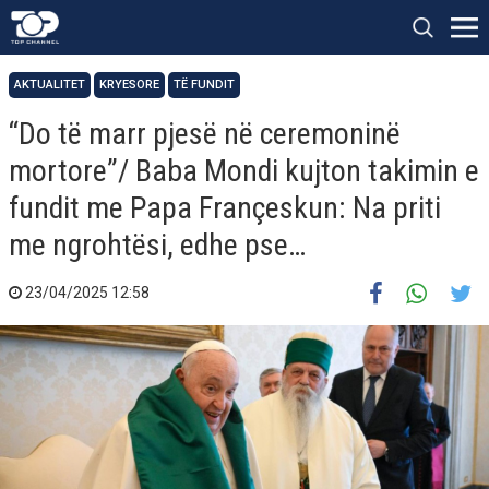
AKTUALITET
KRYESORE
TË FUNDIT
“Do të marr pjesë në ceremoninë
mortore”/ Baba Mondi kujton takimin e
fundit me Papa Françeskun: Na priti
me ngrohtësi, edhe pse…
23/04/2025 12:58