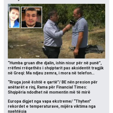
“Humba gruan dhe djalin, ishin nisur për në punë”,
rrëfimi rrëqethës i shqiptarit pas aksidentit tragjik
në Greqi: Ma ndjeu zemra, i mora në telefon…
“Rruga jonë është e qartë”/ BE nën presion për
anëtarët e rinj, Rama për Financial Times:
Shqipëria ndodhet në momentin më të mirë
Europa digjet nga vapa ekstreme/ “Thyhen”
rekordet e temperaturave, mijëra viktima nga
nxehtësia