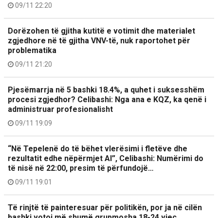
09/11 22:20
Dorëzohen të gjitha kutitë e votimit dhe materialet
zgjedhore në të gjitha VNV-të, nuk raportohet për
problematika
09/11 21:20
Pjesëmarrja në 5 bashki 18.4%, a quhet i suksesshëm
procesi zgjedhor? Celibashi: Nga ana e KQZ, ka qenë i
administruar profesionalisht
09/11 19:09
“Në Tepelenë do të bëhet vlerësimi i fletëve dhe
rezultatit edhe nëpërmjet AI”, Celibashi: Numërimi do
të nisë në 22:00, presim të përfundojë…
09/11 19:01
Të rinjtë të painteresuar për politikën, por ja në cilën
bashki votoi më shumë grupmosha 18-24 vjeç