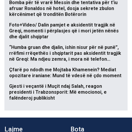
Bomba për të vrarë Messin dhe tentativa për t’iu
afruar Ronaldos në hotel, dosja sekrete zbulon
kërcënimet që tronditën Botërorin
Foto+Video/ Dalin pamjet e aksidentit tragjik në
Greqi, momenti i përplasjes që i mori jetën nënës
dhe djalit shqiptar
“Humba gruan dhe djalin, ishin nisur për në punë”,
rrëfimi rrëqethës i shqiptarit pas aksidentit tragjik
në Greqi: Ma ndjeu zemra, i mora në telefon…
Çfarë po ndodh me Mojtaba Khamenein? Mediat
opozitare iraniane: Mund të vdesë në çdo moment
Gjesti i veçantë i Muçit ndaj Salah, reagon
presidenti i Trabzonsporit: Më emocionoi, e
falënderoj publikisht
Lajme
Bota