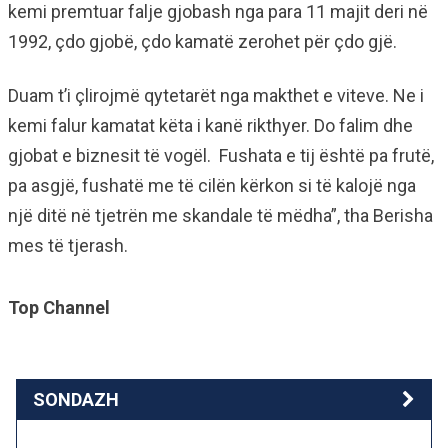
kemi premtuar falje gjobash nga para 11 majit deri në
1992, çdo gjobë, çdo kamatë zerohet për çdo gjë.
Duam t’i çlirojmë qytetarët nga makthet e viteve. Ne i
kemi falur kamatat këta i kanë rikthyer. Do falim dhe
gjobat e biznesit të vogël. Fushata e tij është pa frutë,
pa asgjë, fushatë me të cilën kërkon si të kalojë nga
një ditë në tjetrën me skandale të mëdha”, tha Berisha
mes të tjerash.
Top Channel
SONDAZH