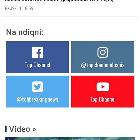
09/11 18:59
Na ndiqni:
Top Channel
@topchannelalbania
@tchbreakingnews
Top Channel
Video »