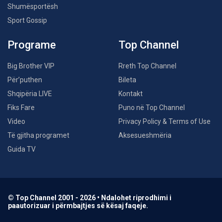
Shumësportësh
Sport Gossip
Programe
Top Channel
Big Brother VIP
Rreth Top Channel
Për’puthen
Bileta
Shqipëria LIVE
Kontakt
Fiks Fare
Puno në Top Channel
Video
Privacy Policy & Terms of Use
Të gjitha programet
Aksesueshmëria
Guida TV
© Top Channel 2001 - 2026 • Ndalohet riprodhimi i
paautorizuar i përmbajtjes së kësaj faqeje.