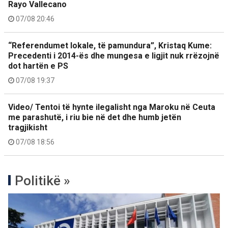
Rayo Vallecano
07/08 20:46
“Referendumet lokale, të pamundura”, Kristaq Kume:
Precedenti i 2014-ës dhe mungesa e ligjit nuk rrëzojnë
dot hartën e PS
07/08 19:37
Video/ Tentoi të hynte ilegalisht nga Maroku në Ceuta
me parashutë, i riu bie në det dhe humb jetën
tragjikisht
07/08 18:56
Politikë »