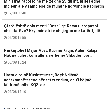
Ministrat raportojnë më 24 dhe 25 gusht, pritet edhe
mbledhja e Asamblesë që mund të ndryshojë kabinetin
07/08 08:40
Çfarë është dokumenti “Besa” që Rama u propozoi
shqiptarëve? Kryeministri e shpjegon me katër fjalë
06/08 17:55
Përkujtohet Major Abaz Kupi në Krujë, Aulon Kalaja:
Nuk na duhet konsullata serbe në Shkodër, por…
06/08 15:24
Harta e re në Kushtetuese, Boçi: Ndihmë
ndërkombëtarëve për referendum, do t’i bëjmë
kërkesë edhe KQZ-së
06/08 15:10