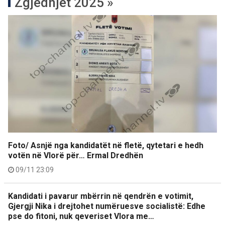
Zgjedhjet 2025 »
Foto/ Asnjë nga kandidatët në fletë, qytetari e hedh
votën në Vlorë për… Ermal Dredhën
09/11 23:09
Kandidati i pavarur mbërrin në qendrën e votimit,
Gjergji Nika i drejtohet numëruesve socialistë: Edhe
pse do fitoni, nuk qeveriset Vlora me…