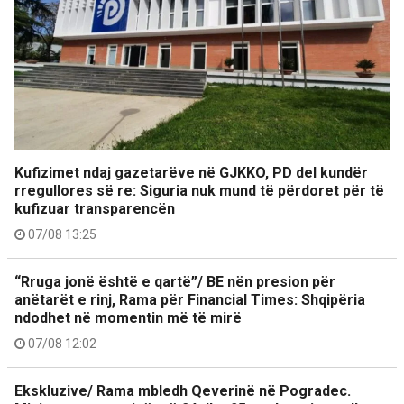
Kufizimet ndaj gazetarëve në GJKKO, PD del kundër
rregullores së re: Siguria nuk mund të përdoret për të
kufizuar transparencën
07/08 13:25
“Rruga jonë është e qartë”/ BE nën presion për
anëtarët e rinj, Rama për Financial Times: Shqipëria
ndodhet në momentin më të mirë
07/08 12:02
Ekskluzive/ Rama mbledh Qeverinë në Pogradec.