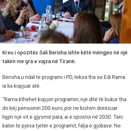
Kreu i opozitës Sali Berisha ishte këtë mëngjes në një
takim me gra e vajza në Tiranë.
Berisha u ndal te programi i PD, teksa tha se Edi Rama
ia ka kopjuar atë.
“Rama kthehet kopjon programin, një ditë të bukur tha
do bëj pensionin 200 euro, por ne kishim dorëzuar
ligjin një vit e gjysmë para, ai e spostoi në 2030. Tani
kalon te pjesa tjetër e programit, falja e gjobave. Ne