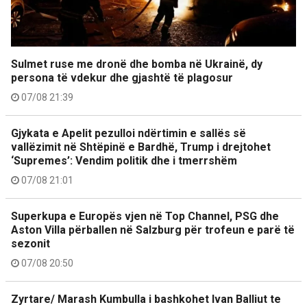
Sulmet ruse me dronë dhe bomba në Ukrainë, dy
persona të vdekur dhe gjashtë të plagosur
07/08 21:39
Gjykata e Apelit pezulloi ndërtimin e sallës së
vallëzimit në Shtëpinë e Bardhë, Trump i drejtohet
‘Supremes’: Vendim politik dhe i tmerrshëm
07/08 21:01
Superkupa e Europës vjen në Top Channel, PSG dhe
Aston Villa përballen në Salzburg për trofeun e parë të
sezonit
07/08 20:50
Zyrtare/ Marash Kumbulla i bashkohet Ivan Balliut te