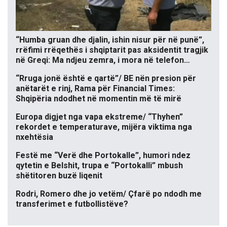
“Humba gruan dhe djalin, ishin nisur për në punë”,
rrëfimi rrëqethës i shqiptarit pas aksidentit tragjik
në Greqi: Ma ndjeu zemra, i mora në telefon…
“Rruga jonë është e qartë”/ BE nën presion për
anëtarët e rinj, Rama për Financial Times:
Shqipëria ndodhet në momentin më të mirë
Europa digjet nga vapa ekstreme/ “Thyhen”
rekordet e temperaturave, mijëra viktima nga
nxehtësia
Festë me “Verë dhe Portokalle”, humori ndez
qytetin e Belshit, trupa e “Portokalli” mbush
shëtitoren buzë liqenit
Rodri, Romero dhe jo vetëm/ Çfarë po ndodh me
transferimet e futbollistëve?