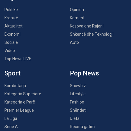
Politikë
Opinion
Kronikë
Koment
Aktualitet
Kosova dhe Rajoni
Ekonomi
Shkencë dhe Teknologji
Sociale
Auto
Video
Top News LIVE
Sport
Pop News
Kombëtarja
Showbiz
Kategoria Superiore
Lifestyle
Kategoria e Parë
Fashion
Premier League
Shëndeti
La Liga
Dieta
Serie A
Receta gatimi