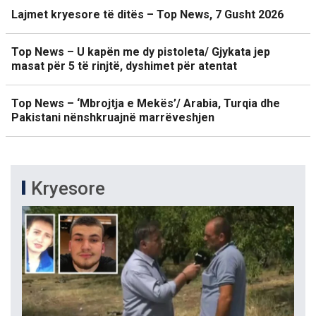
Lajmet kryesore të ditës – Top News, 7 Gusht 2026
Top News – U kapën me dy pistoleta/ Gjykata jep
masat për 5 të rinjtë, dyshimet për atentat
Top News – ‘Mbrojtja e Mekës’/ Arabia, Turqia dhe
Pakistani nënshkruajnë marrëveshjen
Kryesore