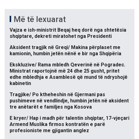
Më të lexuarat
Vajza e ish-ministrit Beqaj heq dorë nga shtetësia
shqiptare, dekreti miratohet nga Presidenti
Aksident tragjik në Greqi/ Makina përplaset me
kamionin, humbin jetën nënë e bir nga Shqipëria
Ekskluzive/ Rama mbledh Qeverinë në Pogradec.
Ministrat raportojnë më 24 dhe 25 gusht, pritet
edhe mbledhja e Asamblesë që mund të ndryshojë
kabinetin
Tragjike/ Po ktheheshin në Gjermani pas
pushimeve në vendlindje, humbin jetën në aksident
tre anëtarët e familjes nga Kosova
E kryer/ Hap i madh për talentin shqiptar, 17-vjeçari
Armend Muslika firmos kontratën e parë
profesioniste me gjigantin anglez