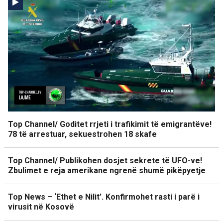
Top Channel/ Goditet rrjeti i trafikimit të emigrantëve!
78 të arrestuar, sekuestrohen 18 skafe
Top Channel/ Publikohen dosjet sekrete të UFO-ve!
Zbulimet e reja amerikane ngrenë shumë pikëpyetje
Top News – ‘Ethet e Nilit’. Konfirmohet rasti i parë i
virusit në Kosovë