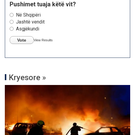
Pushimet tuaja këtë vit?
Në Shqipëri
Jashtë vendit
Asgjëkundi
Vote
View Results
Kryesore »