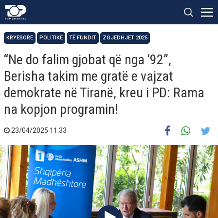
KRYESORE
POLITIKË
TË FUNDIT
ZGJEDHJET 2025
“Ne do falim gjobat që nga ‘92”,
Berisha takim me gratë e vajzat
demokrate në Tiranë, kreu i PD: Rama
na kopjon programin!
23/04/2025 11:33