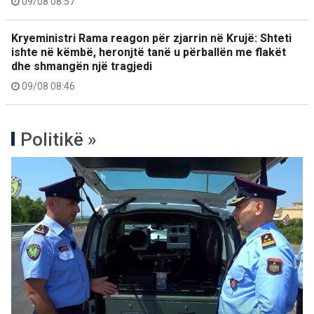
09/08 08:57
Kryeministri Rama reagon për zjarrin në Krujë: Shteti
ishte në këmbë, heronjtë tanë u përballën me flakët
dhe shmangën një tragjedi
09/08 08:46
Politikë »