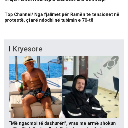
Top Channel/ Nga fjalimet për Ramën te tensionet në
protestë, çfarë ndodhi në tubimin e 70-të
Kryesore
“Më ngacmoi të dashurën”, vrau me armë shokun