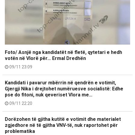
Foto/ Asnjë nga kandidatët në fletë, qytetari e hedh
votën në Vlorë për… Ermal Dredhën
09/11 23:09
Kandidati i pavarur mbërrin në qendrën e votimit,
Gjergji Nika i drejtohet numëruesve socialistë: Edhe
pse do fitoni, nuk qeveriset Vlora me…
09/11 22:20
Dorëzohen të gjitha kutitë e votimit dhe materialet
zgjedhore në të gjitha VNV-të, nuk raportohet për
problematika