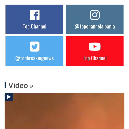
Top Channel
@topchannelalbania
@tchbreakingnews
Top Channel
Video »