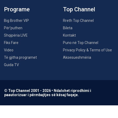
Programe
Top Channel
Big Brother VIP
Rreth Top Channel
Për’puthen
Bileta
Shqipëria LIVE
Kontakt
Fiks Fare
Puno në Top Channel
Video
Privacy Policy & Terms of Use
Të gjitha programet
Aksesueshmëria
Guida TV
© Top Channel 2001 - 2026 • Ndalohet riprodhimi i
paautorizuar i përmbajtjes së kësaj faqeje.