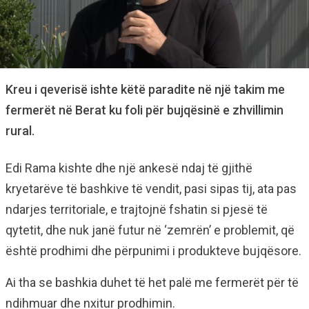
Kreu i qeverisë ishte këtë paradite në një takim me
fermerët në Berat ku foli për bujqësinë e zhvillimin
rural.
Edi Rama kishte dhe një ankesë ndaj të gjithë
kryetarëve të bashkive të vendit, pasi sipas tij, ata pas
ndarjes territoriale, e trajtojnë fshatin si pjesë të
qytetit, dhe nuk janë futur në ‘zemrën’ e problemit, që
është prodhimi dhe përpunimi i produkteve bujqësore.
Ai tha se bashkia duhet të het palë me fermerët për të
ndihmuar dhe nxitur prodhimin.