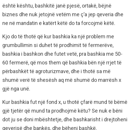
është kështu, bashkitë janë pjesë, ortakë, bëjnë
biznes dhe nuk jetojnë vetëm me ç’a jep qeveria dhe
ne në mandatin e katërt këtë do ta forcojmë këtë.
Kjo do të thotë që kur bashkia ka një problem me
grumbullimin si duhet të prodhimit të fermerëve,
bashkia i bashkon dhe futet vetë, pra bashkia me 50-
60 fermerë, që mos them që bashkia bën një rrjet të
përbashkët të agroturizmave, dhe i thotë sa më
shumë verë të shesësh aq më shumë do marrësh x
gjë nga unë.
Kur bashkia fut një fond x, u thotë çfarë mund të bëmë
gjë tjetër që mund ta prodhojmë këtu? Se nuk e bëni
dot ju se doni mbështetje, dhe bashkarisht i drejtoheni
qeverisë dhe bankës, dhe bëheni bashkë.