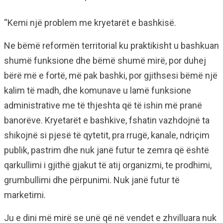
“Kemi një problem me kryetarët e bashkisë.
Ne bëmë reformën territorial ku praktikisht u bashkuan
shumë funksione dhe bëmë shumë mirë, por duhej
bërë më e fortë, më pak bashki, por gjithsesi bëmë një
kalim të madh, dhe komunave u lamë funksione
administrative me të thjeshta që të ishin më pranë
banorëve. Kryetarët e bashkive, fshatin vazhdojnë ta
shikojnë si pjesë të qytetit, pra rrugë, kanale, ndriçim
publik, pastrim dhe nuk janë futur te zemra që është
qarkullimi i gjithë gjakut të atij organizmi, te prodhimi,
grumbullimi dhe përpunimi. Nuk janë futur të
marketimi.
Ju e dini më mirë se unë që në vendet e zhvilluara nuk