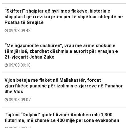
“Skifteri” shqiptar që hyri mes flakëve, historia e
shqiptarit që rrezikoi jetën për të shpëtuar shtëpitë në
Psatha të Greqisë
09/08 09:43
“Më ngacmoi të dashurën”, vrau me armë shokun e
fëmijërisë, zbardhet dëshmia e autorit për vrasjen e
21-vjeçarit Johan Zuko
09/08 09:10
Vijon beteja me flakët në Mallakastër, forcat
zjarrfikëse punojnë për izolimin e zjarreve në Panahor
dhe Vlos
09/08 09:07
Tajfuni “Dolphin” godet Azinë/ Anulohen mbi 1,300
fluturime, më shumë se 400 mijë persona evakuohen