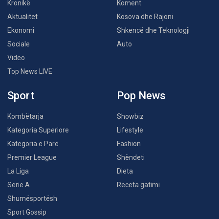
Kronikë
Koment
Aktualitet
Kosova dhe Rajoni
Ekonomi
Shkencë dhe Teknologji
Sociale
Auto
Video
Top News LIVE
Sport
Pop News
Kombëtarja
Showbiz
Kategoria Superiore
Lifestyle
Kategoria e Parë
Fashion
Premier League
Shëndeti
La Liga
Dieta
Serie A
Receta gatimi
Shumësportësh
Sport Gossip