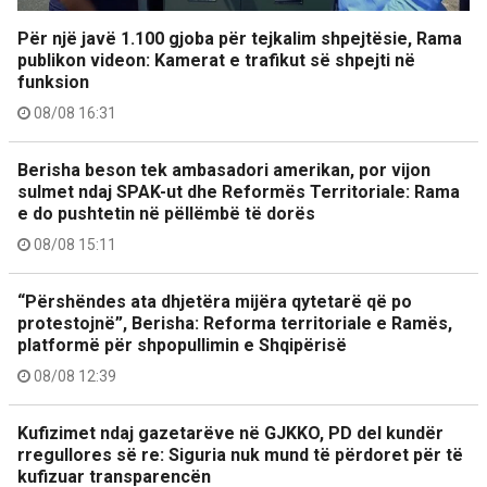
Për një javë 1.100 gjoba për tejkalim shpejtësie, Rama
publikon videon: Kamerat e trafikut së shpejti në
funksion
08/08 16:31
Berisha beson tek ambasadori amerikan, por vijon
sulmet ndaj SPAK-ut dhe Reformës Territoriale: Rama
e do pushtetin në pëllëmbë të dorës
08/08 15:11
“Përshëndes ata dhjetëra mijëra qytetarë që po
protestojnë”, Berisha: Reforma territoriale e Ramës,
platformë për shpopullimin e Shqipërisë
08/08 12:39
Kufizimet ndaj gazetarëve në GJKKO, PD del kundër
rregullores së re: Siguria nuk mund të përdoret për të
kufizuar transparencën