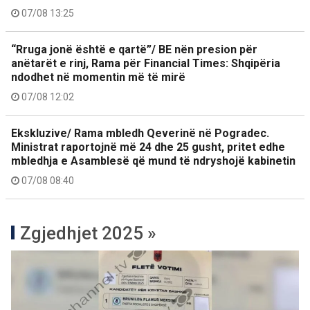
07/08 13:25
“Rruga jonë është e qartë”/ BE nën presion për
anëtarët e rinj, Rama për Financial Times: Shqipëria
ndodhet në momentin më të mirë
07/08 12:02
Ekskluzive/ Rama mbledh Qeverinë në Pogradec.
Ministrat raportojnë më 24 dhe 25 gusht, pritet edhe
mbledhja e Asamblesë që mund të ndryshojë kabinetin
07/08 08:40
Zgjedhjet 2025 »