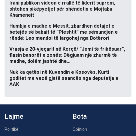
Irani publikon videon e rrallë të liderit suprem,
shtohen pikëpyetjet për shëndetin e Mojtaba
Khameneit
Humbja e madhe e Messit, zbardhen detajet e
betejës së babait të “Pleshtit” me sëmundjen e
rëndë: Leo mendoi të largohej nga Botërori
Vrasja e 20-vjeçarit në Korçë/ “Jemi të frikësuar”,
flasin banorët e zonës: Dëgjuam një zhurmë të
madhe, dolëm jashtë dhe…
Nuk ka qetësi në Kuvendin e Kosovës, Kurti
goditet me vezë gjatë seancës nga deputetja e
AAK
Lajme
Bota
Politikë
Opinion