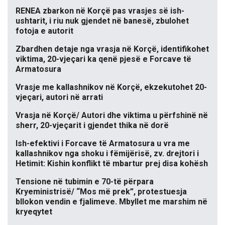
RENEA zbarkon në Korçë pas vrasjes së ish-
ushtarit, i riu nuk gjendet në banesë, zbulohet
fotoja e autorit
Zbardhen detaje nga vrasja në Korçë, identifikohet
viktima, 20-vjeçari ka qenë pjesë e Forcave të
Armatosura
Vrasje me kallashnikov në Korçë, ekzekutohet 20-
vjeçari, autori në arrati
Vrasja në Korçë/ Autori dhe viktima u përfshinë në
sherr, 20-vjeçarit i gjendet thika në dorë
Ish-efektivi i Forcave të Armatosura u vra me
kallashnikov nga shoku i fëmijërisë, zv. drejtori i
Hetimit: Kishin konflikt të mbartur prej disa kohësh
Tensione në tubimin e 70-të përpara
Kryeministrisë/ “Mos më prek”, protestuesja
bllokon vendin e fjalimeve. Mbyllet me marshim në
kryeqytet