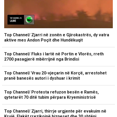
Top Channel/ Zjarri në zonën e Gjirokastrës, dy vatra
aktive mes Andon Poçit dhe Hundëkuqit
Top Channel/ Fluks i lartë në Portin e Vlorës, rreth
2700 pasagjerë mbërrijnë nga Brindisi
Top Channel/ Vrau 20-vjeçarin në Korçë, arrestohet
pranë banesës autori i dyshuar i krimit
Top Channel/ Protesta refuzon besën e Ramës,
qytetarët 70 ditë tubim përpara Kryeministrisë
Top Channel/ Zjarri, thirrje urgjente për evakuim në
Krujë. Flakët rrezikojnë bizneset dhe 30 shtëpi