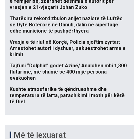
e fëmijërisë, zbardhet dëshmia e autorit për
vrasjen e 21-vjeçarit Johan Zuko
Thatësira rekord zbulon anijet naziste të Luftës
së Dytë Botërore në Danub, dalin në sipërfaqe
edhe municione të pashpërthyera
Vrasja e të riut në Korçë, Policia njoftim zyrtar:
Arrestohet autori i dyshuar, sekuestrohet arma e
krimit
Tajfuni “Dolphin” godet Azinë/ Anulohen mbi 1,300
fluturime, më shumë se 400 mijë persona
evakuohen
Kushte atmosferike të qëndrueshme dhe
temperatura të larta, parashikimi i motit për këtë
të Diel
Më të lexuarat