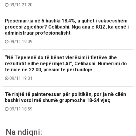
09/11 21:20
Pjesëmarrja në 5 bashki 18.4%, a quhet i suksesshëm
procesi zgjedhor? Celibashi: Nga ana e KQZ, ka qenë i
administruar profesionalisht
09/11 19:09
“Në Tepelenë do të bëhet vlerësimi i fletëve dhe
rezultatit edhe nëpërmjet AI”, Celibashi: Numërimi do
të nisë në 22:00, presim të përfundojë…
09/11 19:01
Të rinjtë të painteresuar për politikën, por ja në cilën
bashki votoi më shumë grupmosha 18-24 vjeç
09/11 18:59
Na ndiqni: