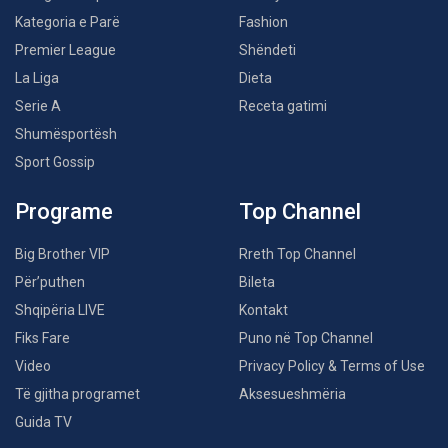
Kategoria e Parë
Fashion
Premier League
Shëndeti
La Liga
Dieta
Serie A
Receta gatimi
Shumësportësh
Sport Gossip
Programe
Top Channel
Big Brother VIP
Rreth Top Channel
Për’puthen
Bileta
Shqipëria LIVE
Kontakt
Fiks Fare
Puno në Top Channel
Video
Privacy Policy & Terms of Use
Të gjitha programet
Aksesueshmëria
Guida TV