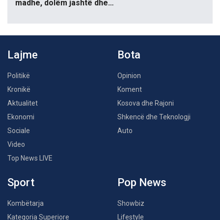
madhe, dolëm jashtë dhe…
Lajme
Bota
Politikë
Opinion
Kronikë
Koment
Aktualitet
Kosova dhe Rajoni
Ekonomi
Shkencë dhe Teknologji
Sociale
Auto
Video
Top News LIVE
Sport
Pop News
Kombëtarja
Showbiz
Kategoria Superiore
Lifestyle