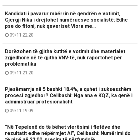
Kandidati i pavarur mbërrin në qendrën e votimit,
Gjergji Nika i drejtohet numëruesve socialistë: Edhe
pse do fitoni, nuk qeveriset Vlora me…
09/11 22:20
Dorëzohen të gjitha kutitë e votimit dhe materialet
zgjedhore në të gjitha VNV-të, nuk raportohet për
problematika
09/11 21:20
Pjesëmarrja në 5 bashki 18.4%, a quhet i suksesshëm
procesi zgjedhor? Celibashi: Nga ana e KQZ, ka qenë i
administruar profesionalisht
09/11 19:09
“Në Tepelenë do të bëhet vlerësimi i fletëve dhe
rezultatit edhe nëpërmjet AI”, Celibashi: Numërimi do
të nisë në 22:00, presim të përfundojë…