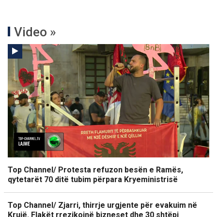
Video »
Top Channel/ Protesta refuzon besën e Ramës,
qytetarët 70 ditë tubim përpara Kryeministrisë
Top Channel/ Zjarri, thirrje urgjente për evakuim në
Krujë. Flakët rrezikojnë bizneset dhe 30 shtëpi