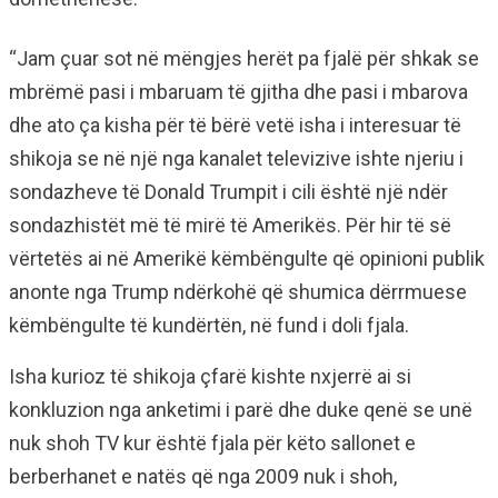
“Jam çuar sot në mëngjes herët pa fjalë për shkak se
mbrëmë pasi i mbaruam të gjitha dhe pasi i mbarova
dhe ato ça kisha për të bërë vetë isha i interesuar të
shikoja se në një nga kanalet televizive ishte njeriu i
sondazheve të Donald Trumpit i cili është një ndër
sondazhistët më të mirë të Amerikës. Për hir të së
vërtetës ai në Amerikë këmbëngulte që opinioni publik
anonte nga Trump ndërkohë që shumica dërrmuese
këmbëngulte të kundërtën, në fund i doli fjala.
Isha kurioz të shikoja çfarë kishte nxjerrë ai si
konkluzion nga anketimi i parë dhe duke qenë se unë
nuk shoh TV kur është fjala për këto sallonet e
berberhanet e natës që nga 2009 nuk i shoh,