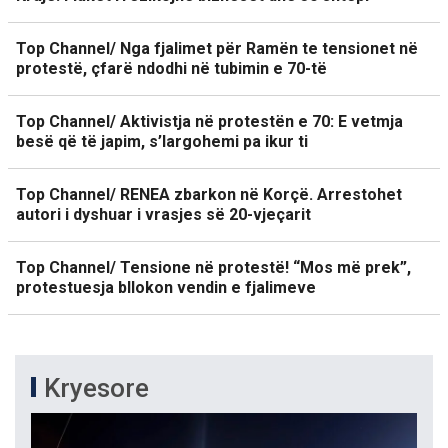
Top Channel/ Nga fjalimet për Ramën te tensionet në
protestë, çfarë ndodhi në tubimin e 70-të
Top Channel/ Aktivistja në protestën e 70: E vetmja
besë që të japim, s’largohemi pa ikur ti
Top Channel/ RENEA zbarkon në Korçë. Arrestohet
autori i dyshuar i vrasjes së 20-vjeçarit
Top Channel/ Tensione në protestë! “Mos më prek”,
protestuesja bllokon vendin e fjalimeve
Kryesore