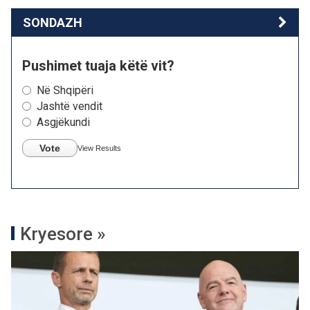
SONDAZH
Pushimet tuaja këtë vit?
Në Shqipëri
Jashtë vendit
Asgjëkundi
Vote
View Results
Kryesore »