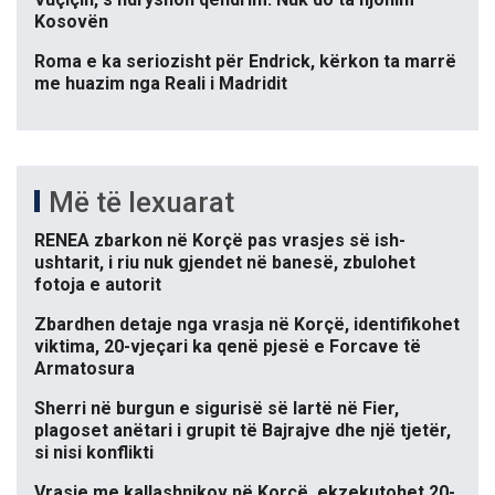
Kosovën
Roma e ka seriozisht për Endrick, kërkon ta marrë
me huazim nga Reali i Madridit
Më të lexuarat
RENEA zbarkon në Korçë pas vrasjes së ish-
ushtarit, i riu nuk gjendet në banesë, zbulohet
fotoja e autorit
Zbardhen detaje nga vrasja në Korçë, identifikohet
viktima, 20-vjeçari ka qenë pjesë e Forcave të
Armatosura
Sherri në burgun e sigurisë së lartë në Fier,
plagoset anëtari i grupit të Bajrajve dhe një tjetër,
si nisi konflikti
Vrasje me kallashnikov në Korçë, ekzekutohet 20-