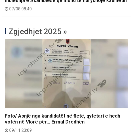
mbledhja e Asamblesë që mund të ndryshojë kabinetin
07/08 08:40
Zgjedhjet 2025 »
Foto/ Asnjë nga kandidatët në fletë, qytetari e hedh
votën në Vlorë për… Ermal Dredhën
09/11 23:09