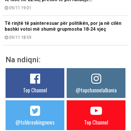
09/11 19:01
Të rinjtë të painteresuar për politikën, por ja në cilën
bashki votoi më shumë grupmosha 18-24 vjeç
09/11 18:59
Na ndiqni:
Top Channel
@topchannelalbania
@tchbreakingnews
Top Channel