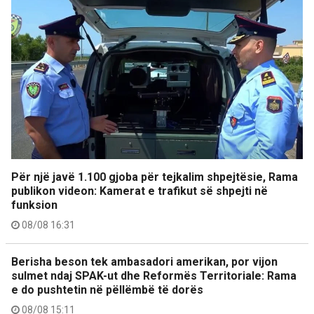
Për një javë 1.100 gjoba për tejkalim shpejtësie, Rama
publikon videon: Kamerat e trafikut së shpejti në
funksion
08/08 16:31
Berisha beson tek ambasadori amerikan, por vijon
sulmet ndaj SPAK-ut dhe Reformës Territoriale: Rama
e do pushtetin në pëllëmbë të dorës
08/08 15:11