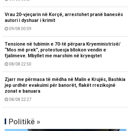
Vrau 20-vjeçarin në Korçë, arrestohet pranë banesës
autori i dyshuar i krimit
09/08 00:09
Tensione në tubimin e 70-të përpara Kryeministrisë/
“Mos më prek”, protestuesja bllokon vendin e
fjalimeve. Mbyllet me marshim në kryeqytet
08/08 22:50
Zjarr me përmasa të mëdha në Malin e Krujës, Bashkia
jep urdhër evakuimi për banorët, flakët rrezikojnë
zonat e banuara
08/08 22:27
Politikë »