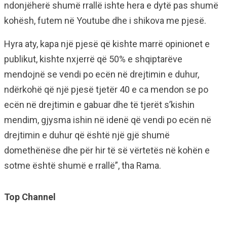
ndonjëherë shumë rrallë ishte hera e dytë pas shumë
kohësh, futem në Youtube dhe i shikova me pjesë.
Hyra aty, kapa një pjesë që kishte marrë opinionet e
publikut, kishte nxjerrë që 50% e shqiptarëve
mendojnë se vendi po ecën në drejtimin e duhur,
ndërkohë që një pjesë tjetër 40 e ca mendon se po
ecën në drejtimin e gabuar dhe të tjerët s’kishin
mendim, gjysma ishin në idenë që vendi po ecën në
drejtimin e duhur që është një gjë shumë
domethënëse dhe për hir të së vërtetës në kohën e
sotme është shumë e rrallë”, tha Rama.
Top Channel