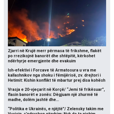
Zjarri në Krujë merr përmasa të frikshme, flakët
po rrezikojnë banorët dhe shtëpitë, kërkohet
ndërhyrje emergjente dhe evakuim
Ish-efektivi i Forcave të Armatosura u vra me
kallashnikov nga shoku i fëmijërisë, zv. drejtori i
Hetimit: Kishin konflikt të mbartur prej disa kohësh
Vrasja e 20-vjeçarit në Korçë/ “Jemi të frikësuar”,
flasin banorët e zonës: Dëgjuam një zhurmë të
madhe, dolëm jashtë dhe…
“Politika e Ukrainës, e njëjtë”/ Zelensky takim me
Vuçiçin, s’ndryshon qëndrim: Nuk do ta njohim