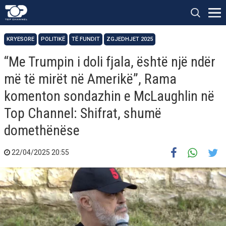
KRYESORE
POLITIKË
TË FUNDIT
ZGJEDHJET 2025
“Me Trumpin i doli fjala, është një ndër
më të mirët në Amerikë”, Rama
komenton sondazhin e McLaughlin në
Top Channel: Shifrat, shumë
domethënëse
22/04/2025 20:55