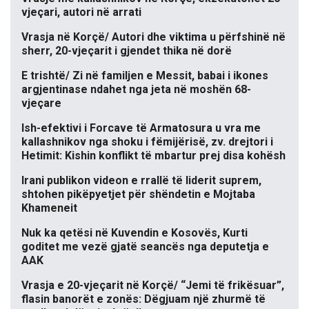
vjeçari, autori në arrati
Vrasja në Korçë/ Autori dhe viktima u përfshinë në
sherr, 20-vjeçarit i gjendet thika në dorë
E trishtë/ Zi në familjen e Messit, babai i ikones
argjentinase ndahet nga jeta në moshën 68-
vjeçare
Ish-efektivi i Forcave të Armatosura u vra me
kallashnikov nga shoku i fëmijërisë, zv. drejtori i
Hetimit: Kishin konflikt të mbartur prej disa kohësh
Irani publikon videon e rrallë të liderit suprem,
shtohen pikëpyetjet për shëndetin e Mojtaba
Khameneit
Nuk ka qetësi në Kuvendin e Kosovës, Kurti
goditet me vezë gjatë seancës nga deputetja e
AAK
Vrasja e 20-vjeçarit në Korçë/ “Jemi të frikësuar”,
flasin banorët e zonës: Dëgjuam një zhurmë të