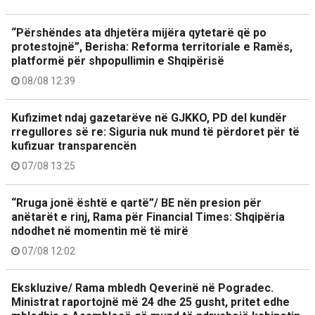
“Përshëndes ata dhjetëra mijëra qytetarë që po
protestojnë”, Berisha: Reforma territoriale e Ramës,
platformë për shpopullimin e Shqipërisë
08/08 12:39
Kufizimet ndaj gazetarëve në GJKKO, PD del kundër
rregullores së re: Siguria nuk mund të përdoret për të
kufizuar transparencën
07/08 13:25
“Rruga jonë është e qartë”/ BE nën presion për
anëtarët e rinj, Rama për Financial Times: Shqipëria
ndodhet në momentin më të mirë
07/08 12:02
Ekskluzive/ Rama mbledh Qeverinë në Pogradec.
Ministrat raportojnë më 24 dhe 25 gusht, pritet edhe