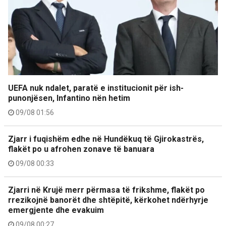
UEFA nuk ndalet, paratë e institucionit për ish-
punonjësen, Infantino nën hetim
09/08 01:56
Zjarr i fuqishëm edhe në Hundëkuq të Gjirokastrës,
flakët po u afrohen zonave të banuara
09/08 00:33
Zjarri në Krujë merr përmasa të frikshme, flakët po
rrezikojnë banorët dhe shtëpitë, kërkohet ndërhyrje
emergjente dhe evakuim
09/08 00:27