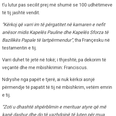
t’u lutur pas secilit prej më shumë se 100 udhëtimeve
të tij jashtë vendit.
“Kërkoj që varri im të përgatitet në kamaren e nefit
anësor midis Kapelës Pauline dhe Kapelës Sforza të
Bazilikës Papale të lartpërmendur”
, tha Françesku në
testamentin e tij.
Varri duhet të jetë në tokë; i thjeshtë, pa dekorim të
veçantë dhe me mbishkrimin: Franciscus.
Ndryshe nga papët e tjerë, ai nuk kërkoi asnjë
përmendje të papatit të tij në mbishkrim, vetëm emrin
e tij.
“Zoti u dhashtë shpërblimin e merituar atyre që më
kanë dashur dhe do të vazhdojnë të luten për mua.