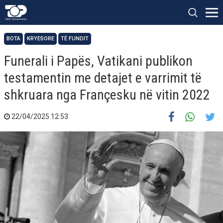
BOTA
KRYESORE
TË FUNDIT
Funerali i Papës, Vatikani publikon
testamentin me detajet e varrimit të
shkruara nga Françesku në vitin 2022
22/04/2025 12:53