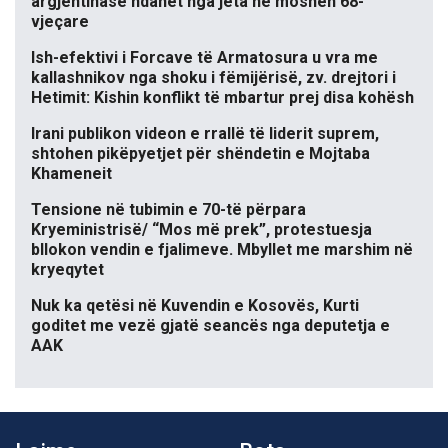
argjentinase ndahet nga jeta në moshën 68-
vjeçare
Ish-efektivi i Forcave të Armatosura u vra me
kallashnikov nga shoku i fëmijërisë, zv. drejtori i
Hetimit: Kishin konflikt të mbartur prej disa kohësh
Irani publikon videon e rrallë të liderit suprem,
shtohen pikëpyetjet për shëndetin e Mojtaba
Khameneit
Tensione në tubimin e 70-të përpara
Kryeministrisë/ “Mos më prek”, protestuesja
bllokon vendin e fjalimeve. Mbyllet me marshim në
kryeqytet
Nuk ka qetësi në Kuvendin e Kosovës, Kurti
goditet me vezë gjatë seancës nga deputetja e
AAK