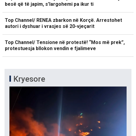
besë që të japim, s’largohemi pa ikur ti
Top Channel/ RENEA zbarkon në Korçë. Arrestohet
autori i dyshuar i vrasjes së 20-vjeçarit
Top Channel/ Tensione në protestë! “Mos më prek”,
protestuesja bllokon vendin e fjalimeve
Kryesore