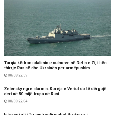
Turqia kërkon ndalimin e sulmeve në Detin e Zi, i bën
thirrje Rusisë dhe Ukrainës për armëpushim
08/08 22:59
Zelensky ngre alarmin: Koreja e Veriut do të dërgojë
deri në 50 mijë trupa në Rusi
08/08 22:04
Ish-avokati i Trump konfirmohet Prokuror i