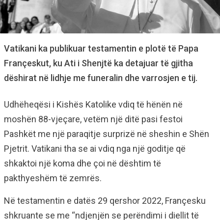
Vatikani ka publikuar testamentin e plotë të Papa
Françeskut, ku Ati i Shenjtë ka detajuar të gjitha
dëshirat në lidhje me funeralin dhe varrosjen e tij.
Udhëheqësi i Kishës Katolike vdiq të hënën në
moshën 88-vjeçare, vetëm një ditë pasi festoi
Pashkët me një paraqitje surprizë në sheshin e Shën
Pjetrit. Vatikani tha se ai vdiq nga një goditje që
shkaktoi një koma dhe çoi në dështim të
pakthyeshëm të zemrës.
Në testamentin e datës 29 qershor 2022, Françesku
shkruante se me “ndjenjën se perëndimi i diellit të