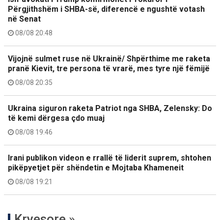
Përgjithshëm i SHBA-së, diferencë e ngushtë votash
në Senat
08/08 20:48
Vijojnë sulmet ruse në Ukrainë/ Shpërthime me raketa
pranë Kievit, tre persona të vrarë, mes tyre një fëmijë
08/08 20:35
Ukraina siguron raketa Patriot nga SHBA, Zelensky: Do
të kemi dërgesa çdo muaj
08/08 19:46
Irani publikon videon e rrallë të liderit suprem, shtohen
pikëpyetjet për shëndetin e Mojtaba Khameneit
08/08 19:21
Kryesore »