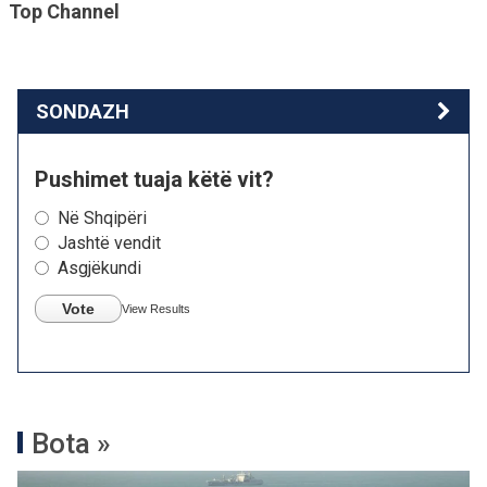
Top Channel
SONDAZH
Pushimet tuaja këtë vit?
Në Shqipëri
Jashtë vendit
Asgjëkundi
Vote
View Results
Bota »