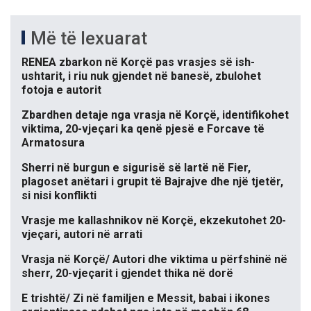
Më të lexuarat
RENEA zbarkon në Korçë pas vrasjes së ish-
ushtarit, i riu nuk gjendet në banesë, zbulohet
fotoja e autorit
Zbardhen detaje nga vrasja në Korçë, identifikohet
viktima, 20-vjeçari ka qenë pjesë e Forcave të
Armatosura
Sherri në burgun e sigurisë së lartë në Fier,
plagoset anëtari i grupit të Bajrajve dhe një tjetër,
si nisi konflikti
Vrasje me kallashnikov në Korçë, ekzekutohet 20-
vjeçari, autori në arrati
Vrasja në Korçë/ Autori dhe viktima u përfshinë në
sherr, 20-vjeçarit i gjendet thika në dorë
E trishtë/ Zi në familjen e Messit, babai i ikones