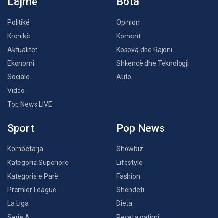
Lajme
Bota
Politikë
Opinion
Kronikë
Koment
Aktualitet
Kosova dhe Rajoni
Ekonomi
Shkencë dhe Teknologji
Sociale
Auto
Video
Top News LIVE
Sport
Pop News
Kombëtarja
Showbiz
Kategoria Superiore
Lifestyle
Kategoria e Parë
Fashion
Premier League
Shëndeti
La Liga
Dieta
Serie A
Receta gatimi