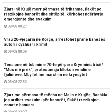
Zjarri në Krujë merr përmasa të frikshme, flakët po
rrezikojnë banorët dhe shtëpitë, kërkohet ndërhyrje
emergjente dhe evakuim
09/08 00:27
Vrau 20-vjeçarin në Korçë, arrestohet pranë banesës
autori i dyshuar i krimit
09/08 00:09
Tensione në tubimin e 70-të përpara Kryeministrisë/
“Mos më prek”, protestuesja bllokon vendin e
fjalimeve. Mbyllet me marshim në kryeqytet
08/08 22:50
Zjarr me përmasa të mëdha në Malin e Krujës, Bashkia
jep urdhër evakuimi për banorët, flakët rrezikojnë
zonat e banuara