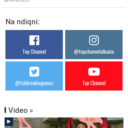
08/08 22:27
Na ndiqni:
Top Channel
@topchannelalbania
@tchbreakingnews
Top Channel
Video »