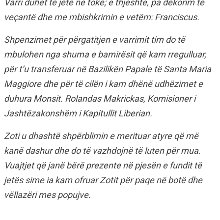
Varri duhet të jetë në tokë; e thjeshtë, pa dekorim të
veçantë dhe me mbishkrimin e vetëm: Franciscus.
Shpenzimet për përgatitjen e varrimit tim do të
mbulohen nga shuma e bamirësit që kam rregulluar,
për t’u transferuar në Bazilikën Papale të Santa Maria
Maggiore dhe për të cilën i kam dhënë udhëzimet e
duhura Monsit. Rolandas Makrickas, Komisioner i
Jashtëzakonshëm i Kapitullit Liberian.
Zoti u dhashtë shpërblimin e merituar atyre që më
kanë dashur dhe do të vazhdojnë të luten për mua.
Vuajtjet që janë bërë prezente në pjesën e fundit të
jetës sime ia kam ofruar Zotit për paqe në botë dhe
vëllazëri mes popujve.