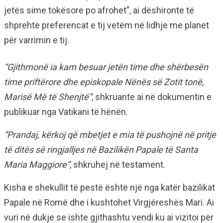
jetës sime tokësore po afrohet”, ai dëshironte të
shprehte preferencat e tij vetëm në lidhje me planet
për varrimin e tij.
“Gjithmonë ia kam besuar jetën time dhe shërbesën
time priftërore dhe episkopale Nënës së Zotit tonë,
Marisë Më të Shenjtë”
, shkruante ai në dokumentin e
publikuar nga Vatikani të hënën.
“Prandaj, kërkoj që mbetjet e mia të pushojnë në pritje
të ditës së ringjalljes në Bazilikën Papale të Santa
Maria Maggiore”
, shkruhej në testament.
Kisha e shekullit të pestë është një nga katër bazilikat
Papale në Romë dhe i kushtohet Virgjëreshës Mari. Ai
vuri në dukje se ishte gjithashtu vendi ku ai vizitoi për