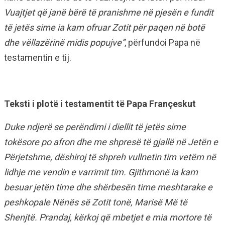
Vuajtjet që janë bërë të pranishme në pjesën e fundit
të jetës sime ia kam ofruar Zotit për paqen në botë
dhe vëllazërinë midis popujve”
, përfundoi Papa në
testamentin e tij.
Teksti i plotë i testamentit të Papa Françeskut
Duke ndjerë se perëndimi i diellit të jetës sime
tokësore po afron dhe me shpresë të gjallë në Jetën e
Përjetshme, dëshiroj të shpreh vullnetin tim vetëm në
lidhje me vendin e varrimit tim. Gjithmonë ia kam
besuar jetën time dhe shërbesën time meshtarake e
peshkopale Nënës së Zotit tonë, Marisë Më të
Shenjtë. Prandaj, kërkoj që mbetjet e mia mortore të