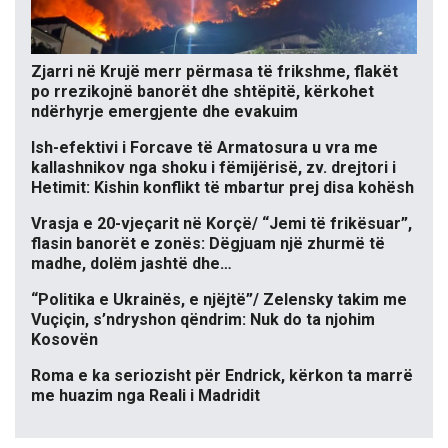
Zjarri në Krujë merr përmasa të frikshme, flakët
po rrezikojnë banorët dhe shtëpitë, kërkohet
ndërhyrje emergjente dhe evakuim
Ish-efektivi i Forcave të Armatosura u vra me
kallashnikov nga shoku i fëmijërisë, zv. drejtori i
Hetimit: Kishin konflikt të mbartur prej disa kohësh
Vrasja e 20-vjeçarit në Korçë/ “Jemi të frikësuar”,
flasin banorët e zonës: Dëgjuam një zhurmë të
madhe, dolëm jashtë dhe…
“Politika e Ukrainës, e njëjtë”/ Zelensky takim me
Vuçiçin, s’ndryshon qëndrim: Nuk do ta njohim
Kosovën
Roma e ka seriozisht për Endrick, kërkon ta marrë
me huazim nga Reali i Madridit