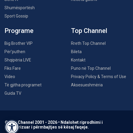
Shumësportësh
Sport Gossip
Programe
Top Channel
Big Brother VIP
Rreth Top Channel
Për’puthen
Bileta
Shqipëria LIVE
Kontakt
Fiks Fare
Puno në Top Channel
Video
Privacy Policy & Terms of Use
Të gjitha programet
Aksesueshmëria
Guida TV
© Top Channel 2001 - 2026 • Ndalohet riprodhimi i
paautorizuar i përmbajtjes së kësaj faqeje.