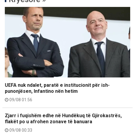
UEFA nuk ndalet, paratë e institucionit për ish-
punonjësen, Infantino nën hetim
09/08 01:56
Zjarr i fuqishëm edhe në Hundëkuq të Gjirokastrës,
flakët po u afrohen zonave të banuara
09/08 00:33