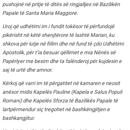
pushojnë në pritje të ditës së ringjalljes në Bazilikën
Papale të Santa Maria Maggiore.
Uroj që udhëtimi im i fundit tokësor të përfundojë
pikërisht në këtë shenjtërore të lashtë Marian, ku
shkova për lutje në fillim dhe në fund të çdo Udhëtimi
Apostolik, për t’ia besuar qëllimet e mia Nënës së
Papërlyer me besim dhe ta falënderoj për kujdesin e
saj të urtë dhe amnor.
Kërkoj që varri im të përgatitet në kamaren e neosit
anësor midis Kapelës Pauline (Kapela e Salus Populi
Romani) dhe Kapelës Sforza të Bazilikës Papale të
lartpërmendur siç tregohet në bashkëngjitjen e
bashkangjitur.