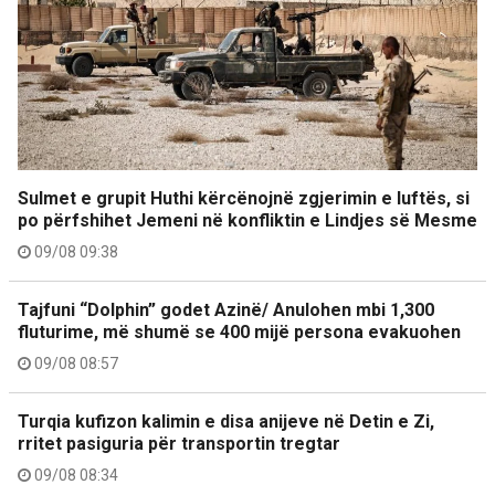
Sulmet e grupit Huthi kërcënojnë zgjerimin e luftës, si
po përfshihet Jemeni në konfliktin e Lindjes së Mesme
09/08 09:38
Tajfuni “Dolphin” godet Azinë/ Anulohen mbi 1,300
fluturime, më shumë se 400 mijë persona evakuohen
09/08 08:57
Turqia kufizon kalimin e disa anijeve në Detin e Zi,
rritet pasiguria për transportin tregtar
09/08 08:34