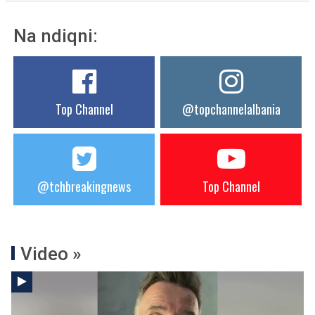
Na ndiqni:
Top Channel
@topchannelalbania
@tchbreakingnews
Top Channel
Video »