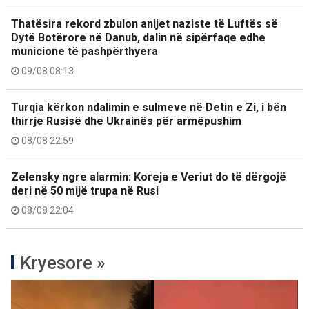
Thatësira rekord zbulon anijet naziste të Luftës së
Dytë Botërore në Danub, dalin në sipërfaqe edhe
municione të pashpërthyera
09/08 08:13
Turqia kërkon ndalimin e sulmeve në Detin e Zi, i bën
thirrje Rusisë dhe Ukrainës për armëpushim
08/08 22:59
Zelensky ngre alarmin: Koreja e Veriut do të dërgojë
deri në 50 mijë trupa në Rusi
08/08 22:04
Kryesore »