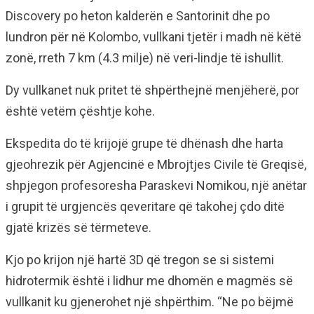
Discovery po heton kalderën e Santorinit dhe po
lundron për në Kolombo, vullkani tjetër i madh në këtë
zonë, rreth 7 km (4.3 milje) në veri-lindje të ishullit.
Dy vullkanet nuk pritet të shpërthejnë menjëherë, por
është vetëm çështje kohe.
Ekspedita do të krijojë grupe të dhënash dhe harta
gjeohrezik për Agjencinë e Mbrojtjes Civile të Greqisë,
shpjegon profesoresha Paraskevi Nomikou, një anëtar
i grupit të urgjencës qeveritare që takohej çdo ditë
gjatë krizës së tërmeteve.
Kjo po krijon një hartë 3D që tregon se si sistemi
hidrotermik është i lidhur me dhomën e magmës së
vullkanit ku gjenerohet një shpërthim. “Ne po bëjmë