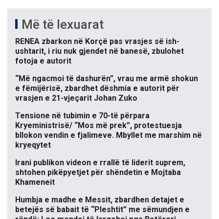
Më të lexuarat
RENEA zbarkon në Korçë pas vrasjes së ish-
ushtarit, i riu nuk gjendet në banesë, zbulohet
fotoja e autorit
“Më ngacmoi të dashurën”, vrau me armë shokun
e fëmijërisë, zbardhet dëshmia e autorit për
vrasjen e 21-vjeçarit Johan Zuko
Tensione në tubimin e 70-të përpara
Kryeministrisë/ “Mos më prek”, protestuesja
bllokon vendin e fjalimeve. Mbyllet me marshim në
kryeqytet
Irani publikon videon e rrallë të liderit suprem,
shtohen pikëpyetjet për shëndetin e Mojtaba
Khameneit
Humbja e madhe e Messit, zbardhen detajet e
betejës së babait të “Pleshtit” me sëmundjen e