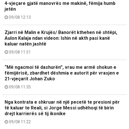
4-vjeçare gjatë manovrës me makinë, fëmija humb
jetën
09/08 12:13
Zjarri në Malin e Krujës/ Banorët kthehen në shtëpi,
Aulon Kalaja ndan videon: Ishin në akth pasi kanë
kaluar natën jashtë
09/08 11:51
“Më ngacmoi të dashurën”, vrau me armë shokun e
fëmijërisë, zbardhet dëshmia e autorit për vrasjen e
21-vjeçarit Johan Zuko
09/08 11:35
Nga kontrata e shkruar në një pecetë te presioni për
të kaluar te Reali, si Jorge Messi udhëhoqi të birin
drejt karrierës së tij ikonike
09/08 11:22