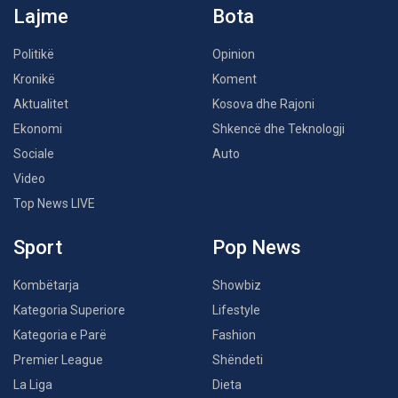
Lajme
Bota
Politikë
Opinion
Kronikë
Koment
Aktualitet
Kosova dhe Rajoni
Ekonomi
Shkencë dhe Teknologji
Sociale
Auto
Video
Top News LIVE
Sport
Pop News
Kombëtarja
Showbiz
Kategoria Superiore
Lifestyle
Kategoria e Parë
Fashion
Premier League
Shëndeti
La Liga
Dieta