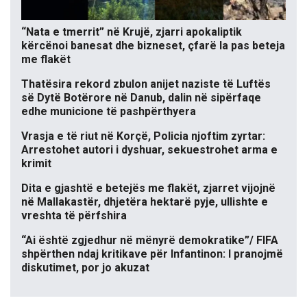
“Nata e tmerrit” në Krujë, zjarri apokaliptik
kërcënoi banesat dhe bizneset, çfarë la pas beteja
me flakët
Thatësira rekord zbulon anijet naziste të Luftës
së Dytë Botërore në Danub, dalin në sipërfaqe
edhe municione të pashpërthyera
Vrasja e të riut në Korçë, Policia njoftim zyrtar:
Arrestohet autori i dyshuar, sekuestrohet arma e
krimit
Dita e gjashtë e betejës me flakët, zjarret vijojnë
në Mallakastër, dhjetëra hektarë pyje, ullishte e
vreshta të përfshira
“Ai është zgjedhur në mënyrë demokratike”/ FIFA
shpërthen ndaj kritikave për Infantinon: I pranojmë
diskutimet, por jo akuzat