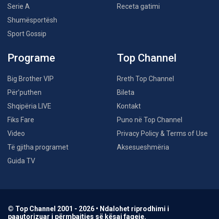
Serie A
Receta gatimi
Shumësportësh
Sport Gossip
Programe
Top Channel
Big Brother VIP
Rreth Top Channel
Për’puthen
Bileta
Shqipëria LIVE
Kontakt
Fiks Fare
Puno në Top Channel
Video
Privacy Policy & Terms of Use
Të gjitha programet
Aksesueshmëria
Guida TV
© Top Channel 2001 - 2026 • Ndalohet riprodhimi i
paautorizuar i përmbajtjes së kësaj faqeje.