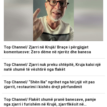
Top Channel/ Zjarri në Krujë/ Braçe i përgjigjet
komentuesve: Zero dëme në njerëz dhe banesa
Top Channel/ Zjarri nuk preku shtëpitë, Kruja kaloi një
natë shumë të vështirë nga flakët
Top Channel/ “Shën Ilia” ngrihet nga hiri,një vit pas
zjarrit, restaurimi i kishës drejt përfundimit
Top Channel/ Flakët shumë pranë banesave, pamje
nga zjarri i furishëm në Krujë, zjarrfikësit në…