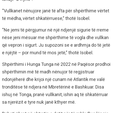
“Vullkanet nënujore janë të afta për shpërthime vërtet
të mëdha, vërtet shkatërruese,” thotë Isobel.
“Ne jemi të përgjumur në një ndjenjë sigurie të rreme
nëse jeni mësuar me shpërthime të vogla dhe vullkan
që vepron i sigurt. Ju supozoni se e ardhmja do të jetë
e njëjtë – por mund të mos jetë,” thotë Isobel.
Shpërthimi i Hunga Tunga në 2022 në Paqësor prodhoi
shpërthimin më të madh nënujor të regjistruar
ndonjëherë dhe krijoi një cunam në Atlantik me valë
tronditëse të ndjera në Mbretërinë e Bashkuar. Disa
ishuj në Tonga, pranë vullkanit, ishin aq të shkatërruar
sa njerëzit e tyre nuk janë kthyer më.