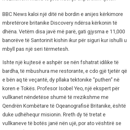
BBC News kaloi një ditë në bordin e anijes kërkimore
mbretërore britanike Discovery ndërsa kërkonin të
dhëna. Vetëm disa javë më parë, gati gjysma e 11,000
banorëve të Santorinit kishin ikur për siguri kur ishulli u
mbyll pas një seri tërmetesh.
Ishte një kujtesë e ashpër se nën fshatrat idilike të
bardha, të mbushura me restorante, e cdo gjë tjetër që
e bën aq të veçantë, dy pllaka tektonike “puthen” në
koren e Tokës. Profesor Isobel Yeo, një ekspert për
vullkanet nëndetëse shumë të rrezikshme me
Qendrën Kombëtare të Oqeanografisë Britanike, është
duke udhëhequr misionin. Rreth dy të tretat e
vullkaneve të botës janë nën ujë, por ato vështirë se