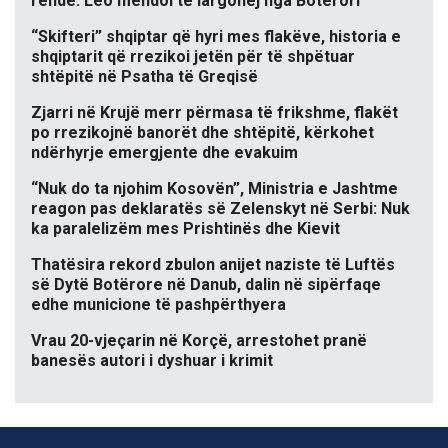
rëndë: Leo mendoi të largohej nga Botërori
“Skifteri” shqiptar që hyri mes flakëve, historia e
shqiptarit që rrezikoi jetën për të shpëtuar
shtëpitë në Psatha të Greqisë
Zjarri në Krujë merr përmasa të frikshme, flakët
po rrezikojnë banorët dhe shtëpitë, kërkohet
ndërhyrje emergjente dhe evakuim
“Nuk do ta njohim Kosovën”, Ministria e Jashtme
reagon pas deklaratës së Zelenskyt në Serbi: Nuk
ka paralelizëm mes Prishtinës dhe Kievit
Thatësira rekord zbulon anijet naziste të Luftës
së Dytë Botërore në Danub, dalin në sipërfaqe
edhe municione të pashpërthyera
Vrau 20-vjeçarin në Korçë, arrestohet pranë
banesës autori i dyshuar i krimit