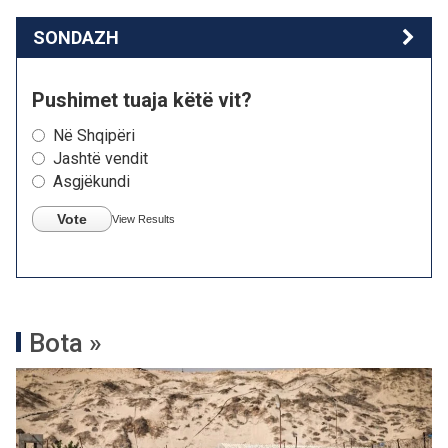
SONDAZH
Pushimet tuaja këtë vit?
Në Shqipëri
Jashtë vendit
Asgjëkundi
Vote
View Results
Bota »