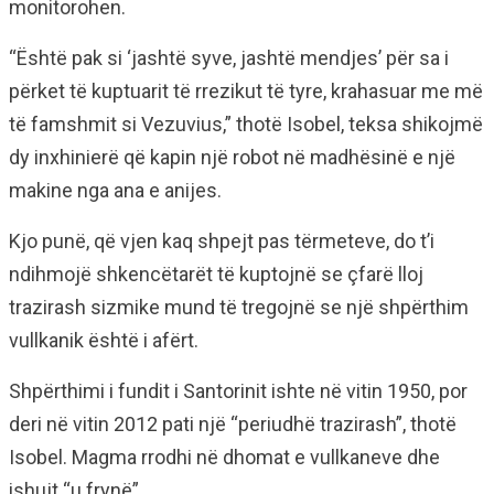
monitorohen.
“Është pak si ‘jashtë syve, jashtë mendjes’ për sa i
përket të kuptuarit të rrezikut të tyre, krahasuar me më
të famshmit si Vezuvius,” thotë Isobel, teksa shikojmë
dy inxhinierë që kapin një robot në madhësinë e një
makine nga ana e anijes.
Kjo punë, që vjen kaq shpejt pas tërmeteve, do t’i
ndihmojë shkencëtarët të kuptojnë se çfarë lloj
trazirash sizmike mund të tregojnë se një shpërthim
vullkanik është i afërt.
Shpërthimi i fundit i Santorinit ishte në vitin 1950, por
deri në vitin 2012 pati një “periudhë trazirash”, thotë
Isobel. Magma rrodhi në dhomat e vullkaneve dhe
ishujt “u frynë”.