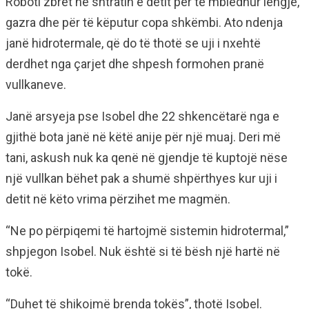
Roboti zbret në shtratin e detit për të mbledhur lëngje,
gazra dhe për të këputur copa shkëmbi. Ato ndenja
janë hidrotermale, që do të thotë se uji i nxehtë
derdhet nga çarjet dhe shpesh formohen pranë
vullkaneve.
Janë arsyeja pse Isobel dhe 22 shkencëtarë nga e
gjithë bota janë në këtë anije për një muaj. Deri më
tani, askush nuk ka qenë në gjendje të kuptojë nëse
një vullkan bëhet pak a shumë shpërthyes kur uji i
detit në këto vrima përzihet me magmën.
“Ne po përpiqemi të hartojmë sistemin hidrotermal,”
shpjegon Isobel. Nuk është si të bësh një hartë në
tokë.
“Duhet të shikojmë brenda tokës”, thotë Isobel.