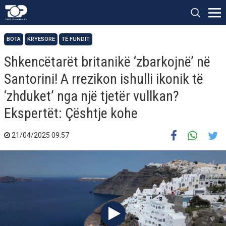
BOTA
KRYESORE
TË FUNDIT
Shkencëtarët britanikë ‘zbarkojnë’ në
Santorini! A rrezikon ishulli ikonik të
‘zhduket’ nga një tjetër vullkan?
Ekspertët: Çështje kohe
21/04/2025 09:57