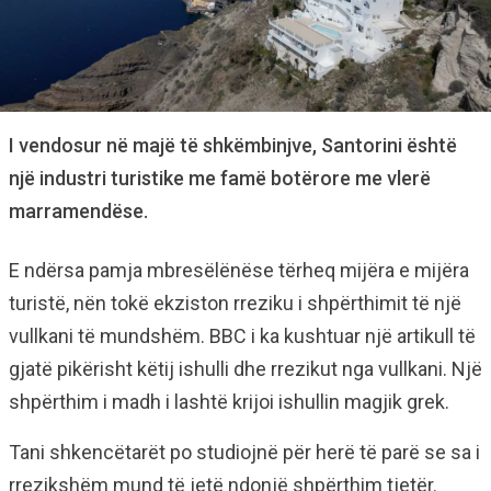
I vendosur në majë të shkëmbinjve, Santorini është
një industri turistike me famë botërore me vlerë
marramendëse.
E ndërsa pamja mbresëlënëse tërheq mijëra e mijëra
turistë, nën tokë ekziston rreziku i shpërthimit të një
vullkani të mundshëm. BBC i ka kushtuar një artikull të
gjatë pikërisht këtij ishulli dhe rrezikut nga vullkani. Një
shpërthim i madh i lashtë krijoi ishullin magjik grek.
Tani shkencëtarët po studiojnë për herë të parë se sa i
rrezikshëm mund të jetë ndonjë shpërthim tjetër.