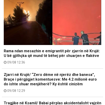
Rama ndan mesazhin e emigrantit për zjarrin në Krujë:
U bë gjithçka që mund të bëhej për shuarjen e flakëve
09/08 12:36
Zjarri në Krujë/ “Zero dëme në njerëz dhe banesa”,
Braçe i përgjigjet komentuesve: Me 4.2 milionë euro
do ishte shuar menjëherë? Ky është cinizëm
09/08 12:29
Tragjike në Ksamil/ Babai përplas aksidentalisht vajzën