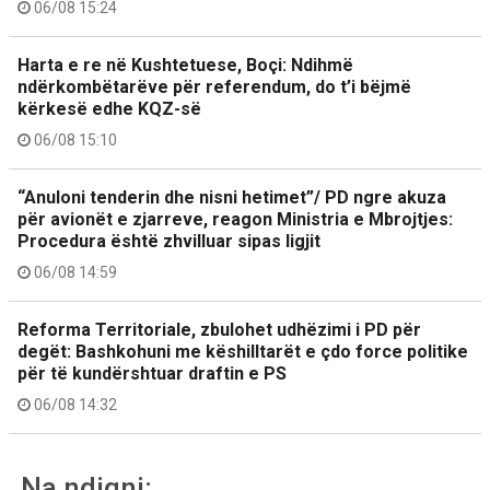
06/08 15:24
Harta e re në Kushtetuese, Boçi: Ndihmë
ndërkombëtarëve për referendum, do t’i bëjmë
kërkesë edhe KQZ-së
06/08 15:10
“Anuloni tenderin dhe nisni hetimet”/ PD ngre akuza
për avionët e zjarreve, reagon Ministria e Mbrojtjes:
Procedura është zhvilluar sipas ligjit
06/08 14:59
Reforma Territoriale, zbulohet udhëzimi i PD për
degët: Bashkohuni me këshilltarët e çdo force politike
për të kundërshtuar draftin e PS
06/08 14:32
Na ndiqni: