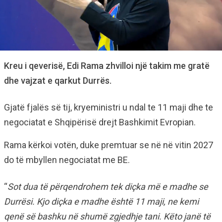
Kreu i qeverisë, Edi Rama zhvilloi një takim me gratë
dhe vajzat e qarkut Durrës.
Gjatë fjalës së tij, kryeministri u ndal te 11 maji dhe te
negociatat e Shqipërisë drejt Bashkimit Evropian.
Rama kërkoi votën, duke premtuar se në në vitin 2027
do të mbyllen negociatat me BE.
“
Sot dua të përqendrohem tek diçka më e madhe se
Durrësi. Kjo diçka e madhe është 11 maji, ne kemi
qenë së bashku në shumë zgjedhje tani. Këto janë të