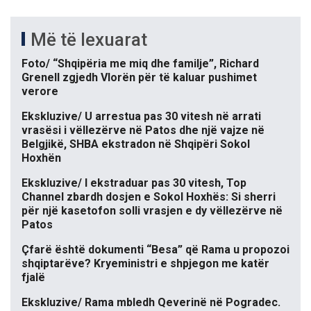
Më të lexuarat
Foto/ “Shqipëria me miq dhe familje”, Richard
Grenell zgjedh Vlorën për të kaluar pushimet
verore
Ekskluzive/ U arrestua pas 30 vitesh në arrati
vrasësi i vëllezërve në Patos dhe një vajze në
Belgjikë, SHBA ekstradon në Shqipëri Sokol
Hoxhën
Ekskluzive/ I ekstraduar pas 30 vitesh, Top
Channel zbardh dosjen e Sokol Hoxhës: Si sherri
për një kasetofon solli vrasjen e dy vëllezërve në
Patos
Çfarë është dokumenti “Besa” që Rama u propozoi
shqiptarëve? Kryeministri e shpjegon me katër
fjalë
Ekskluzive/ Rama mbledh Qeverinë në Pogradec.