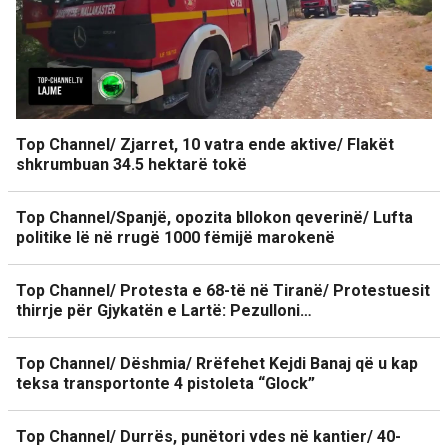
Top Channel/ Zjarret, 10 vatra ende aktive/ Flakët
shkrumbuan 34.5 hektarë tokë
Top Channel/Spanjë, opozita bllokon qeverinë/ Lufta
politike lë në rrugë 1000 fëmijë marokenë
Top Channel/ Protesta e 68-të në Tiranë/ Protestuesit
thirrje për Gjykatën e Lartë: Pezulloni…
Top Channel/ Dëshmia/ Rrëfehet Kejdi Banaj që u kap
teksa transportonte 4 pistoleta “Glock”
Top Channel/ Durrës, punëtori vdes në kantier/ 40-