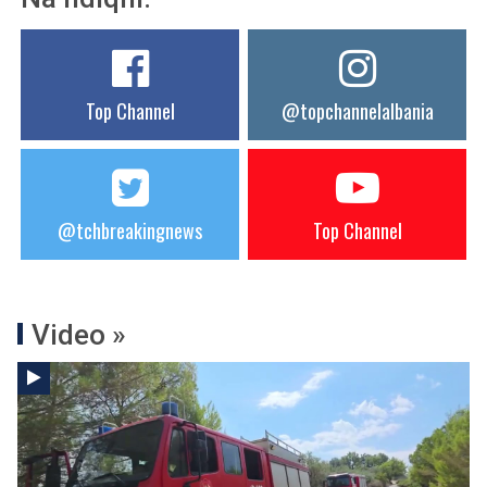
Top Channel
@topchannelalbania
@tchbreakingnews
Top Channel
Video »