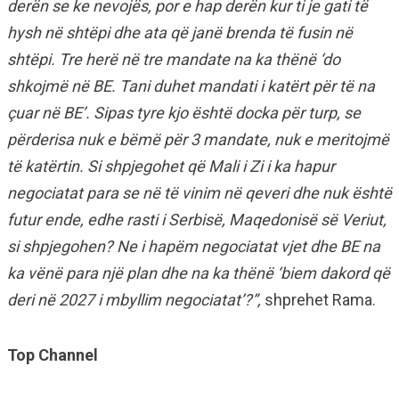
derën se ke nevojës, por e hap derën kur ti je gati të
hysh në shtëpi dhe ata që janë brenda të fusin në
shtëpi. Tre herë në tre mandate na ka thënë ‘do
shkojmë në BE. Tani duhet mandati i katërt për të na
çuar në BE’. Sipas tyre kjo është docka për turp, se
përderisa nuk e bëmë për 3 mandate, nuk e meritojmë
të katërtin. Si shpjegohet që Mali i Zi i ka hapur
negociatat para se në të vinim në qeveri dhe nuk është
futur ende, edhe rasti i Serbisë, Maqedonisë së Veriut,
si shpjegohen? Ne i hapëm negociatat vjet dhe BE na
ka vënë para një plan dhe na ka thënë ‘biem dakord që
deri në 2027 i mbyllim negociatat’?”,
shprehet Rama.
Top Channel