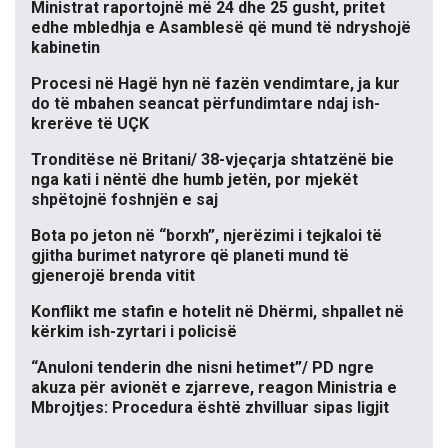
Ministrat raportojnë më 24 dhe 25 gusht, pritet
edhe mbledhja e Asamblesë që mund të ndryshojë
kabinetin
Procesi në Hagë hyn në fazën vendimtare, ja kur
do të mbahen seancat përfundimtare ndaj ish-
krerëve të UÇK
Tronditëse në Britani/ 38-vjeçarja shtatzënë bie
nga kati i nëntë dhe humb jetën, por mjekët
shpëtojnë foshnjën e saj
Bota po jeton në “borxh”, njerëzimi i tejkaloi të
gjitha burimet natyrore që planeti mund të
gjenerojë brenda vitit
Konflikt me stafin e hotelit në Dhërmi, shpallet në
kërkim ish-zyrtari i policisë
“Anuloni tenderin dhe nisni hetimet”/ PD ngre
akuza për avionët e zjarreve, reagon Ministria e
Mbrojtjes: Procedura është zhvilluar sipas ligjit