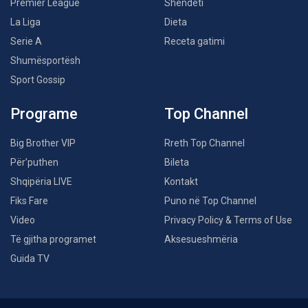
Premier League
Shëndeti
La Liga
Dieta
Serie A
Receta gatimi
Shumësportësh
Sport Gossip
Programe
Top Channel
Big Brother VIP
Rreth Top Channel
Për’puthen
Bileta
Shqipëria LIVE
Kontakt
Fiks Fare
Puno në Top Channel
Video
Privacy Policy & Terms of Use
Të gjitha programet
Aksesueshmëria
Guida TV