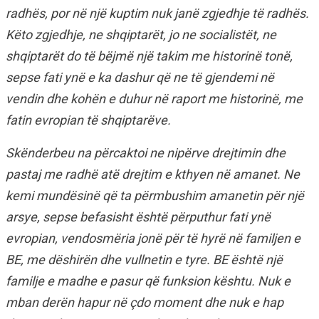
radhës, por në një kuptim nuk janë zgjedhje të radhës.
Këto zgjedhje, ne shqiptarët, jo ne socialistët, ne
shqiptarët do të bëjmë një takim me historinë tonë,
sepse fati ynë e ka dashur që ne të gjendemi në
vendin dhe kohën e duhur në raport me historinë, me
fatin evropian të shqiptarëve.
Skënderbeu na përcaktoi ne nipërve drejtimin dhe
pastaj me radhë atë drejtim e kthyen në amanet. Ne
kemi mundësinë që ta përmbushim amanetin për një
arsye, sepse befasisht është përputhur fati ynë
evropian, vendosmëria jonë për të hyrë në familjen e
BE, me dëshirën dhe vullnetin e tyre. BE është një
familje e madhe e pasur që funksion kështu. Nuk e
mban derën hapur në çdo moment dhe nuk e hap