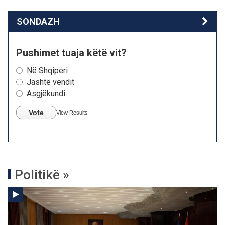
SONDAZH
Pushimet tuaja këtë vit?
Në Shqipëri
Jashtë vendit
Asgjëkundi
Vote
View Results
Politikë »