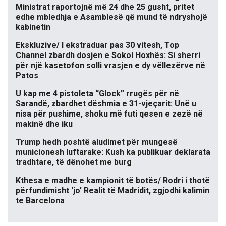
Ministrat raportojnë më 24 dhe 25 gusht, pritet
edhe mbledhja e Asamblesë që mund të ndryshojë
kabinetin
Ekskluzive/ I ekstraduar pas 30 vitesh, Top
Channel zbardh dosjen e Sokol Hoxhës: Si sherri
për një kasetofon solli vrasjen e dy vëllezërve në
Patos
U kap me 4 pistoleta “Glock” rrugës për në
Sarandë, zbardhet dëshmia e 31-vjeçarit: Unë u
nisa për pushime, shoku më futi qesen e zezë në
makinë dhe iku
Trump hedh poshtë aludimet për mungesë
municionesh luftarake: Kush ka publikuar deklarata
tradhtare, të dënohet me burg
Kthesa e madhe e kampionit të botës/ Rodri i thotë
përfundimisht ‘jo’ Realit të Madridit, zgjodhi kalimin
te Barcelona