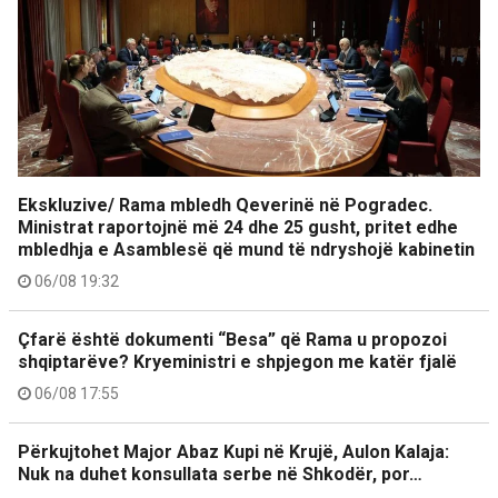
Ekskluzive/ Rama mbledh Qeverinë në Pogradec.
Ministrat raportojnë më 24 dhe 25 gusht, pritet edhe
mbledhja e Asamblesë që mund të ndryshojë kabinetin
06/08 19:32
Çfarë është dokumenti “Besa” që Rama u propozoi
shqiptarëve? Kryeministri e shpjegon me katër fjalë
06/08 17:55
Përkujtohet Major Abaz Kupi në Krujë, Aulon Kalaja:
Nuk na duhet konsullata serbe në Shkodër, por…