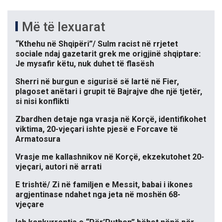
Më të lexuarat
“Kthehu në Shqipëri”/ Sulm racist në rrjetet
sociale ndaj gazetarit grek me origjinë shqiptare:
Je mysafir këtu, nuk duhet të flasësh
Sherri në burgun e sigurisë së lartë në Fier,
plagoset anëtari i grupit të Bajrajve dhe një tjetër,
si nisi konflikti
Zbardhen detaje nga vrasja në Korçë, identifikohet
viktima, 20-vjeçari ishte pjesë e Forcave të
Armatosura
Vrasje me kallashnikov në Korçë, ekzekutohet 20-
vjeçari, autori në arrati
E trishtë/ Zi në familjen e Messit, babai i ikones
argjentinase ndahet nga jeta në moshën 68-
vjeçare