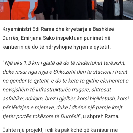
Kryeministri Edi Rama dhe kryetarja e Bashkisë
Durrës, Emirjana Sako inspektuan punimet në
kantierin që do të ndryshojnë hyrjen e qytetit.
“
Një aks 1.3 km i gjatë që do të rindërtohet tërësisht,
duke nisur nga nyja e Shkozetit deri te stacioni i trenit
në qendër të qytetit, e do të ketë të gjithë elementët e
nevojshëm të infrastrukturës rrugore; shtresat
asfaltike; ndriçim, brez i gjelbër, korsi biçikletash, korsi
për lëvizjen e mjeteve, duke i dhënë një pamje krejt
tjetër portës tokësore të Durrësit
”, u shpreh Rama.
Është një projekt, i cili ka pak kohë që ka nisur me