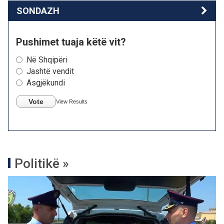
SONDAZH
Pushimet tuaja këtë vit?
Në Shqipëri
Jashtë vendit
Asgjëkundi
Vote
View Results
Politikë »