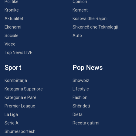
Politikë
Opinion
Kronikë
Koment
Aktualitet
Kosova dhe Rajoni
Ekonomi
Shkencë dhe Teknologji
Sociale
Auto
Video
Top News LIVE
Sport
Pop News
Kombëtarja
Showbiz
Kategoria Superiore
Lifestyle
Kategoria e Parë
Fashion
Premier League
Shëndeti
La Liga
Dieta
Serie A
Receta gatimi
Shumësportësh