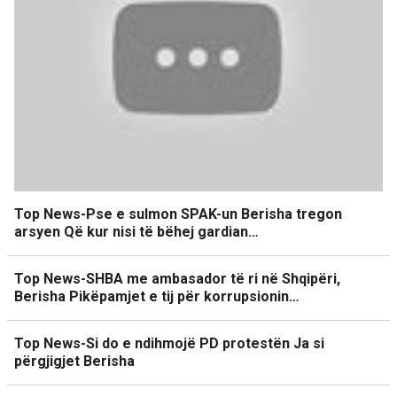
Top News-Pse e sulmon SPAK-un Berisha tregon
arsyen Që kur nisi të bëhej gardian…
Top News-SHBA me ambasador të ri në Shqipëri,
Berisha Pikëpamjet e tij për korrupsionin…
Top News-Si do e ndihmojë PD protestën Ja si
përgjigjet Berisha