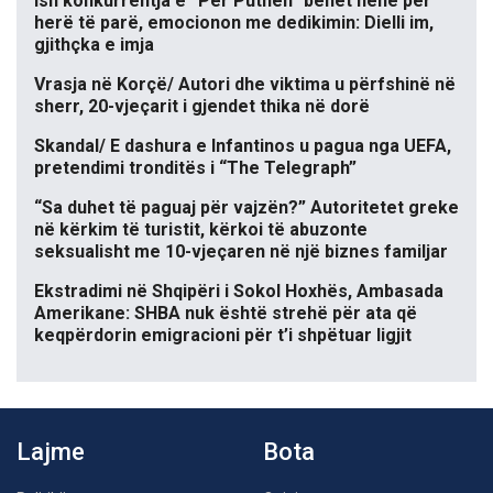
Ish konkurrentja e “Për’Puthen” bëhet nënë për
herë të parë, emocionon me dedikimin: Dielli im,
gjithçka e imja
Vrasja në Korçë/ Autori dhe viktima u përfshinë në
sherr, 20-vjeçarit i gjendet thika në dorë
Skandal/ E dashura e Infantinos u pagua nga UEFA,
pretendimi tronditës i “The Telegraph”
“Sa duhet të paguaj për vajzën?” Autoritetet greke
në kërkim të turistit, kërkoi të abuzonte
seksualisht me 10-vjeçaren në një biznes familjar
Ekstradimi në Shqipëri i Sokol Hoxhës, Ambasada
Amerikane: SHBA nuk është strehë për ata që
keqpërdorin emigracioni për t’i shpëtuar ligjit
Lajme
Bota