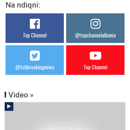
Na ndiqni:
Top Channel
@topchannelalbania
@tchbreakingnews
Top Channel
Video »