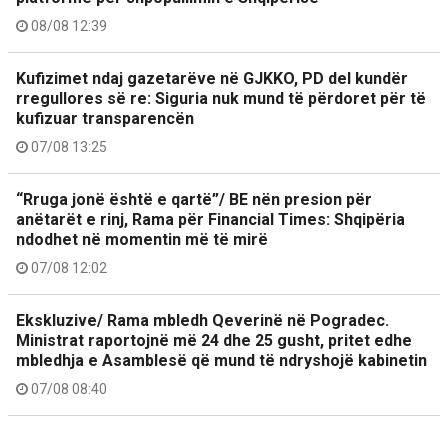
08/08 12:39
Kufizimet ndaj gazetarëve në GJKKO, PD del kundër
rregullores së re: Siguria nuk mund të përdoret për të
kufizuar transparencën
07/08 13:25
“Rruga jonë është e qartë”/ BE nën presion për
anëtarët e rinj, Rama për Financial Times: Shqipëria
ndodhet në momentin më të mirë
07/08 12:02
Ekskluzive/ Rama mbledh Qeverinë në Pogradec.
Ministrat raportojnë më 24 dhe 25 gusht, pritet edhe
mbledhja e Asamblesë që mund të ndryshojë kabinetin
07/08 08:40