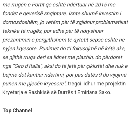
me rrugën e Portit që është ndërtuar në 2015 me
fondet e qeverisë shqiptare. Ishte shumë investim i
domosdoshëm, jo vetëm për të zgjidhur problematikat
teknike të rrugës, por edhe për të ndryshuar
prezantimin e përgjithshëm të qytetit sepse është në
nyjen kryesore. Punimet do t’i fokusojmë në këtë aks,
se gjithë rruga deri sa lidhet me plazhin, do përdoret
nga “Giro d’Italia”, aksi do të jetë për çiklistët dhe nuk e
bëjmë dot kantier ndërtimi, por pas datës 9 do vijojmë
punën me pjesën kryesore”,
tregoi lidhur me projektin
Kryetarja e Bashkisë së Durrësit Emiriana Sako.
Top Channel