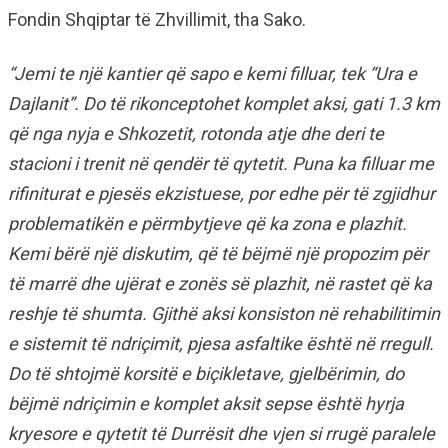
Fondin Shqiptar të Zhvillimit, tha Sako.
“Jemi te një kantier që sapo e kemi filluar, tek “Ura e
Dajlanit”. Do të rikonceptohet komplet aksi, gati 1.3 km
që nga nyja e Shkozetit, rotonda atje dhe deri te
stacioni i trenit në qendër të qytetit. Puna ka filluar me
rifiniturat e pjesës ekzistuese, por edhe për të zgjidhur
problematikën e përmbytjeve që ka zona e plazhit.
Kemi bërë një diskutim, që të bëjmë një propozim për
të marrë dhe ujërat e zonës së plazhit, në rastet që ka
reshje të shumta. Gjithë aksi konsiston në rehabilitimin
e sistemit të ndriçimit, pjesa asfaltike është në rregull.
Do të shtojmë korsitë e biçikletave, gjelbërimin, do
bëjmë ndriçimin e komplet aksit sepse është hyrja
kryesore e qytetit të Durrësit dhe vjen si rrugë paralele