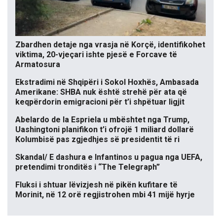
Zbardhen detaje nga vrasja në Korçë, identifikohet
viktima, 20-vjeçari ishte pjesë e Forcave të
Armatosura
Ekstradimi në Shqipëri i Sokol Hoxhës, Ambasada
Amerikane: SHBA nuk është strehë për ata që
keqpërdorin emigracioni për t’i shpëtuar ligjit
Abelardo de la Espriela u mbështet nga Trump,
Uashingtoni planifikon t’i ofrojë 1 miliard dollarë
Kolumbisë pas zgjedhjes së presidentit të ri
Skandal/ E dashura e Infantinos u pagua nga UEFA,
pretendimi tronditës i “The Telegraph”
Fluksi i shtuar lëvizjesh në pikën kufitare të
Morinit, në 12 orë regjistrohen mbi 41 mijë hyrje