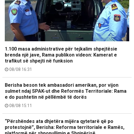
1.100 masa administrative për tejkalim shpejtësie
brenda një jave, Rama publikon videon: Kamerat e
trafikut së shpejti në funksion
08/08 16:31
Berisha beson tek ambasadori amerikan, por vijon
sulmet ndaj SPAK-ut dhe Reformës Territoriale: Rama
e do pushtetin në pëllëmbë të dorës
08/08 15:11
“Përshëndes ata dhjetëra mijëra qytetarë që po
protestojnë”, Berisha: Reforma territoriale e Ramës,
platformë për shpopullimin e Shqipërisë