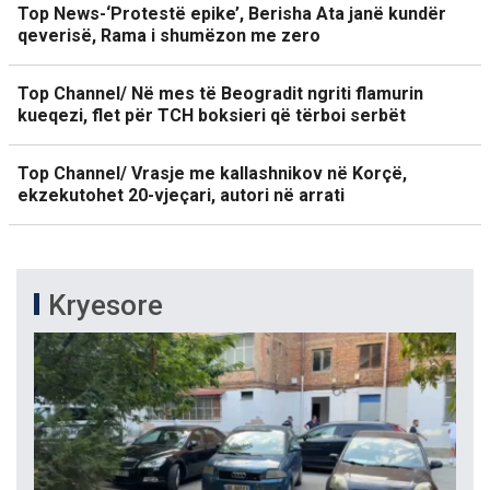
Top News-‘Protestë epike’, Berisha Ata janë kundër
qeverisë, Rama i shumëzon me zero
Top Channel/ Në mes të Beogradit ngriti flamurin
kueqezi, flet për TCH boksieri që tërboi serbët
Top Channel/ Vrasje me kallashnikov në Korçë,
ekzekutohet 20-vjeçari, autori në arrati
Kryesore