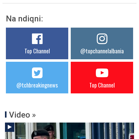
Na ndiqni:
Top Channel
@topchannelalbania
@tchbreakingnews
Top Channel
Video »