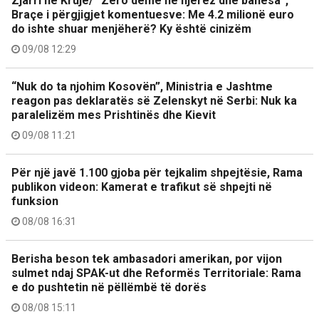
Zjarri në Krujë/ “Zero dëme në njerëz dhe banesa”,
Braçe i përgjigjet komentuesve: Me 4.2 milionë euro
do ishte shuar menjëherë? Ky është cinizëm
09/08 12:29
“Nuk do ta njohim Kosovën”, Ministria e Jashtme
reagon pas deklaratës së Zelenskyt në Serbi: Nuk ka
paralelizëm mes Prishtinës dhe Kievit
09/08 11:21
Për një javë 1.100 gjoba për tejkalim shpejtësie, Rama
publikon videon: Kamerat e trafikut së shpejti në
funksion
08/08 16:31
Berisha beson tek ambasadori amerikan, por vijon
sulmet ndaj SPAK-ut dhe Reformës Territoriale: Rama
e do pushtetin në pëllëmbë të dorës
08/08 15:11