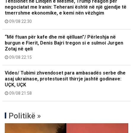
Tensionet në Lindjen e Mesme, Trump reagon për
negociatat me Iranin: Teherani është në një gjendje të
tmerrshme ekonomike, e kemi nën vëzhgim
09/08 22:30
“Më ftuan për kafe dhe më qëlluan”/ Përleshja në
burgun e Fierit, Denis Bajri tregon si e sulmoi Jurgen
Zotaj në qeli
09/08 22:15
Video/ Tubimi zhvendoset para ambasadës serbe dhe
asaj ukrainase, protestuesit thirrje jashtë godinave:
UÇK, UÇK
09/08 21:58
Politikë »