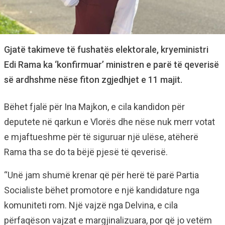
Gjatë takimeve të fushatës elektorale, kryeministri
Edi Rama ka ‘konfirmuar’ ministren e parë të qeverisë
së ardhshme nëse fiton zgjedhjet e 11 majit.
Bëhet fjalë për Ina Majkon, e cila kandidon për
deputete në qarkun e Vlorës dhe nëse nuk merr votat
e mjaftueshme për të siguruar një ulëse, atëherë
Rama tha se do ta bëjë pjesë të qeverisë.
“Unë jam shumë krenar që për herë të parë Partia
Socialiste bëhet promotore e një kandidature nga
komuniteti rom. Një vajzë nga Delvina, e cila
përfaqëson vajzat e margjinalizuara, por që jo vetëm