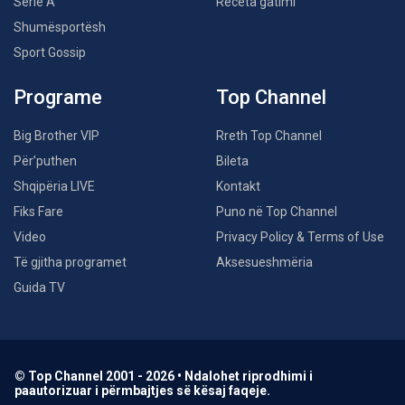
Serie A
Receta gatimi
Shumësportësh
Sport Gossip
Programe
Top Channel
Big Brother VIP
Rreth Top Channel
Për’puthen
Bileta
Shqipëria LIVE
Kontakt
Fiks Fare
Puno në Top Channel
Video
Privacy Policy & Terms of Use
Të gjitha programet
Aksesueshmëria
Guida TV
© Top Channel 2001 - 2026 • Ndalohet riprodhimi i
paautorizuar i përmbajtjes së kësaj faqeje.