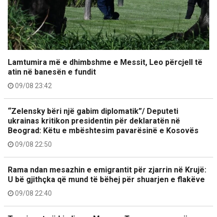
Lamtumira më e dhimbshme e Messit, Leo përcjell të
atin në banesën e fundit
09/08 23:42
“Zelensky bëri një gabim diplomatik”/ Deputeti
ukrainas kritikon presidentin për deklaratën në
Beograd: Këtu e mbështesim pavarësinë e Kosovës
09/08 22:50
Rama ndan mesazhin e emigrantit për zjarrin në Krujë:
U bë gjithçka që mund të bëhej për shuarjen e flakëve
09/08 22:40