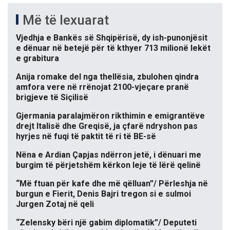
Më të lexuarat
Vjedhja e Bankës së Shqipërisë, dy ish-punonjësit
e dënuar në betejë për të kthyer 713 milionë lekët
e grabitura
Anija romake del nga thellësia, zbulohen qindra
amfora vere në rrënojat 2100-vjeçare pranë
brigjeve të Siçilisë
Gjermania paralajmëron rikthimin e emigrantëve
drejt Italisë dhe Greqisë, ja çfarë ndryshon pas
hyrjes në fuqi të paktit të ri të BE-së
Nëna e Ardian Çapjas ndërron jetë, i dënuari me
burgim të përjetshëm kërkon leje të lërë qelinë
“Më ftuan për kafe dhe më qëlluan”/ Përleshja në
burgun e Fierit, Denis Bajri tregon si e sulmoi
Jurgen Zotaj në qeli
“Zelensky bëri një gabim diplomatik”/ Deputeti