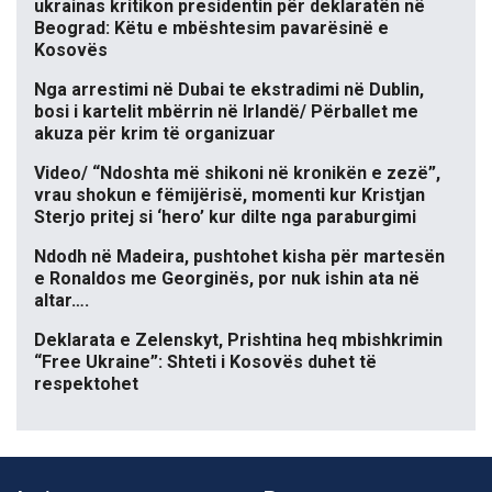
ukrainas kritikon presidentin për deklaratën në
Beograd: Këtu e mbështesim pavarësinë e
Kosovës
Nga arrestimi në Dubai te ekstradimi në Dublin,
bosi i kartelit mbërrin në Irlandë/ Përballet me
akuza për krim të organizuar
Video/ “Ndoshta më shikoni në kronikën e zezë”,
vrau shokun e fëmijërisë, momenti kur Kristjan
Sterjo pritej si ‘hero’ kur dilte nga paraburgimi
Ndodh në Madeira, pushtohet kisha për martesën
e Ronaldos me Georginës, por nuk ishin ata në
altar….
Deklarata e Zelenskyt, Prishtina heq mbishkrimin
“Free Ukraine”: Shteti i Kosovës duhet të
respektohet