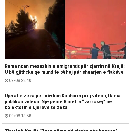
Rama ndan mesazhin e emigrantit për zjarrin në Krujë:
U bë gjithçka që mund të bëhej për shuarjen e flakëve
09/08 22:40
Ujërat e zeza përmbytnin Kasharin prej vitesh, Rama
publikon videon: Një pemë 8 metra “varrosej” në
kolektorin e ujërave të zeza
09/08 13:58