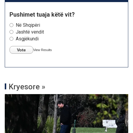
Pushimet tuaja këtë vit?
Në Shqipëri
Jashtë vendit
Asgjëkundi
Vote
View Results
Kryesore »