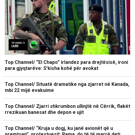
Top Channel/ “El Chapo” irlandez para drejtësisë, ironi
para gjyqtarëve: S’kisha kohë për avokat
Top Channel/ Situatë dramatike nga zjarret në Kanada,
mbi 22 mijë evakuime
Top Channel/ Zjarri shkrumbon ullinjtë në Cërrik, flakët
rrezikuan banesat dhe depon e ujit
Top Channel/ “Kruja u dogj, ku janë avionët që u
premtuan”, protestuesit: Rama, do të të marrë deti