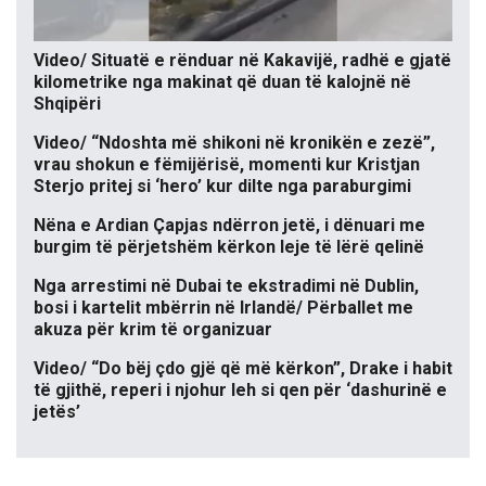
Video/ Situatë e rënduar në Kakavijë, radhë e gjatë
kilometrike nga makinat që duan të kalojnë në
Shqipëri
Video/ “Ndoshta më shikoni në kronikën e zezë”,
vrau shokun e fëmijërisë, momenti kur Kristjan
Sterjo pritej si ‘hero’ kur dilte nga paraburgimi
Nëna e Ardian Çapjas ndërron jetë, i dënuari me
burgim të përjetshëm kërkon leje të lërë qelinë
Nga arrestimi në Dubai te ekstradimi në Dublin,
bosi i kartelit mbërrin në Irlandë/ Përballet me
akuza për krim të organizuar
Video/ “Do bëj çdo gjë që më kërkon”, Drake i habit
të gjithë, reperi i njohur leh si qen për ‘dashurinë e
jetës’