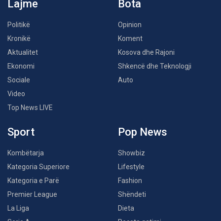
Lajme
Bota
Politikë
Opinion
Kronikë
Koment
Aktualitet
Kosova dhe Rajoni
Ekonomi
Shkencë dhe Teknologji
Sociale
Auto
Video
Top News LIVE
Sport
Pop News
Kombëtarja
Showbiz
Kategoria Superiore
Lifestyle
Kategoria e Parë
Fashion
Premier League
Shëndeti
La Liga
Dieta