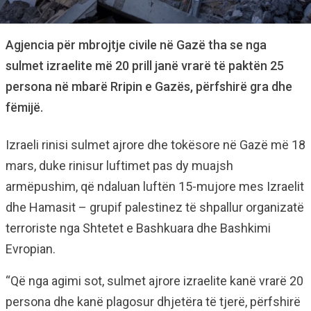
Agjencia për mbrojtje civile në Gazë tha se nga
sulmet izraelite më 20 prill janë vrarë të paktën 25
persona në mbarë Rripin e Gazës, përfshirë gra dhe
fëmijë.
Izraeli rinisi sulmet ajrore dhe tokësore në Gazë më 18
mars, duke rinisur luftimet pas dy muajsh
armëpushim, që ndaluan luftën 15-mujore mes Izraelit
dhe Hamasit – grupif palestinez të shpallur organizatë
terroriste nga Shtetet e Bashkuara dhe Bashkimi
Evropian.
“Që nga agimi sot, sulmet ajrore izraelite kanë vrarë 20
persona dhe kanë plagosur dhjetëra të tjerë, përfshirë