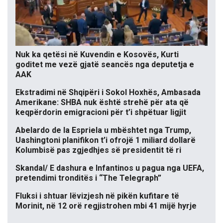
Nuk ka qetësi në Kuvendin e Kosovës, Kurti
goditet me vezë gjatë seancës nga deputetja e
AAK
Ekstradimi në Shqipëri i Sokol Hoxhës, Ambasada
Amerikane: SHBA nuk është strehë për ata që
keqpërdorin emigracioni për t’i shpëtuar ligjit
Abelardo de la Espriela u mbështet nga Trump,
Uashingtoni planifikon t’i ofrojë 1 miliard dollarë
Kolumbisë pas zgjedhjes së presidentit të ri
Skandal/ E dashura e Infantinos u pagua nga UEFA,
pretendimi tronditës i “The Telegraph”
Fluksi i shtuar lëvizjesh në pikën kufitare të
Morinit, në 12 orë regjistrohen mbi 41 mijë hyrje