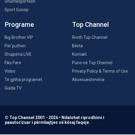
Shumësportësh
Sport Gossip
Programe
Top Channel
Big Brother VIP
Rreth Top Channel
Për’puthen
Bileta
Shqipëria LIVE
Kontakt
Fiks Fare
Puno në Top Channel
Video
Privacy Policy & Terms of Use
Të gjitha programet
Aksesueshmëria
Guida TV
© Top Channel 2001 - 2026 • Ndalohet riprodhimi i
paautorizuar i përmbajtjes së kësaj faqeje.