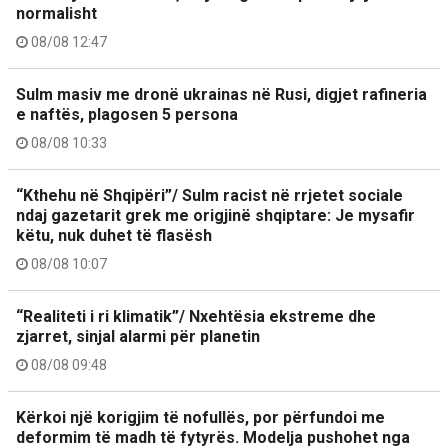
normalisht
08/08 12:47
Sulm masiv me dronë ukrainas në Rusi, digjet rafineria
e naftës, plagosen 5 persona
08/08 10:33
“Kthehu në Shqipëri”/ Sulm racist në rrjetet sociale
ndaj gazetarit grek me origjinë shqiptare: Je mysafir
këtu, nuk duhet të flasësh
08/08 10:07
“Realiteti i ri klimatik”/ Nxehtësia ekstreme dhe
zjarret, sinjal alarmi për planetin
08/08 09:48
Kërkoi një korigjim të nofullës, por përfundoi me
deformim të madh të fytyrës. Modelja pushohet nga