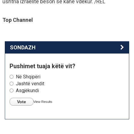
ushtria izraelite beson se kanë vdekur. /REL
Top Channel
SONDAZH
Pushimet tuaja këtë vit?
Në Shqipëri
Jashtë vendit
Asgjëkundi
Vote
View Results