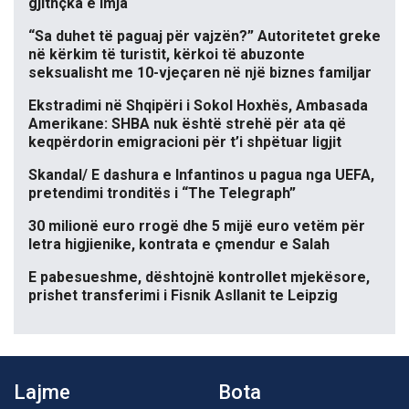
gjithçka e imja
“Sa duhet të paguaj për vajzën?” Autoritetet greke
në kërkim të turistit, kërkoi të abuzonte
seksualisht me 10-vjeçaren në një biznes familjar
Ekstradimi në Shqipëri i Sokol Hoxhës, Ambasada
Amerikane: SHBA nuk është strehë për ata që
keqpërdorin emigracioni për t’i shpëtuar ligjit
Skandal/ E dashura e Infantinos u pagua nga UEFA,
pretendimi tronditës i “The Telegraph”
30 milionë euro rrogë dhe 5 mijë euro vetëm për
letra higjienike, kontrata e çmendur e Salah
E pabesueshme, dështojnë kontrollet mjekësore,
prishet transferimi i Fisnik Asllanit te Leipzig
Lajme
Bota