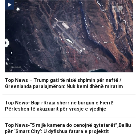
Top News – Trump gati të nisë shpimin për naftë /
Greenlanda paralajmëron: Nuk kemi dhënë miratim
Top News- Bajri-Rraja sherr në burgun e Fierit!
Përleshen të akuzuarit për vrasje e vjedhje
Top News-“5 mijë kamera do cenojnë qytetarët”,Balliu
për ‘Smart City’: U dyfishua fatura e projektit