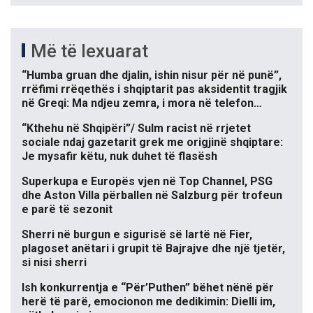
Më të lexuarat
“Humba gruan dhe djalin, ishin nisur për në punë”,
rrëfimi rrëqethës i shqiptarit pas aksidentit tragjik
në Greqi: Ma ndjeu zemra, i mora në telefon…
“Kthehu në Shqipëri”/ Sulm racist në rrjetet
sociale ndaj gazetarit grek me origjinë shqiptare:
Je mysafir këtu, nuk duhet të flasësh
Superkupa e Europës vjen në Top Channel, PSG
dhe Aston Villa përballen në Salzburg për trofeun
e parë të sezonit
Sherri në burgun e sigurisë së lartë në Fier,
plagoset anëtari i grupit të Bajrajve dhe një tjetër,
si nisi sherri
Ish konkurrentja e “Për’Puthen” bëhet nënë për
herë të parë, emocionon me dedikimin: Dielli im,