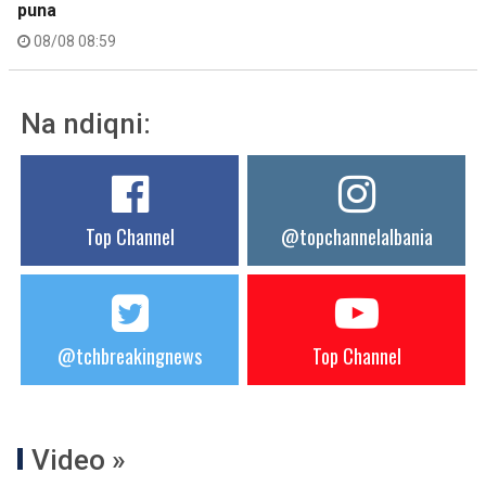
puna
08/08 08:59
Na ndiqni:
Top Channel
@topchannelalbania
@tchbreakingnews
Top Channel
Video »