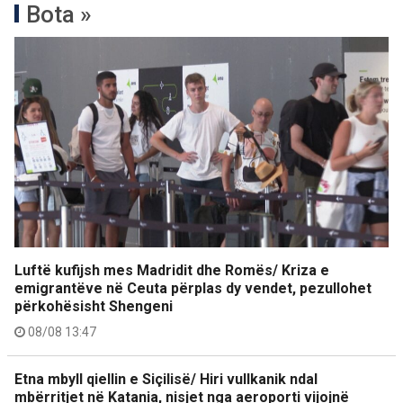
Bota »
Luftë kufijsh mes Madridit dhe Romës/ Kriza e
emigrantëve në Ceuta përplas dy vendet, pezullohet
përkohësisht Shengeni
08/08 13:47
Etna mbyll qiellin e Siçilisë/ Hiri vullkanik ndal
mbërritjet në Katania, nisjet nga aeroporti vijojnë