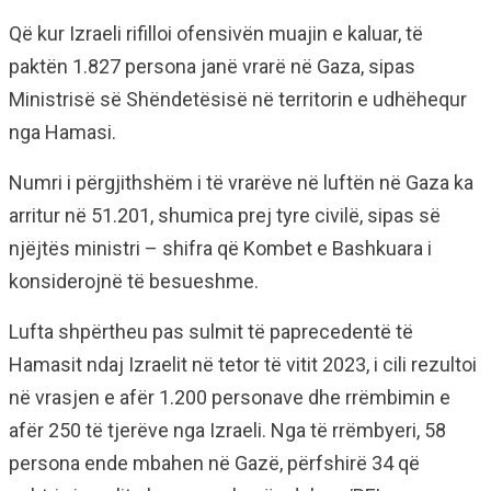
Që kur Izraeli rifilloi ofensivën muajin e kaluar, të
paktën 1.827 persona janë vrarë në Gaza, sipas
Ministrisë së Shëndetësisë në territorin e udhëhequr
nga Hamasi.
Numri i përgjithshëm i të vrarëve në luftën në Gaza ka
arritur në 51.201, shumica prej tyre civilë, sipas së
njëjtës ministri – shifra që Kombet e Bashkuara i
konsiderojnë të besueshme.
Lufta shpërtheu pas sulmit të paprecedentë të
Hamasit ndaj Izraelit në tetor të vitit 2023, i cili rezultoi
në vrasjen e afër 1.200 personave dhe rrëmbimin e
afër 250 të tjerëve nga Izraeli. Nga të rrëmbyeri, 58
persona ende mbahen në Gazë, përfshirë 34 që