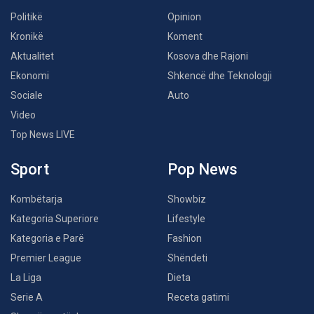
Politikë
Opinion
Kronikë
Koment
Aktualitet
Kosova dhe Rajoni
Ekonomi
Shkencë dhe Teknologji
Sociale
Auto
Video
Top News LIVE
Sport
Pop News
Kombëtarja
Showbiz
Kategoria Superiore
Lifestyle
Kategoria e Parë
Fashion
Premier League
Shëndeti
La Liga
Dieta
Serie A
Receta gatimi