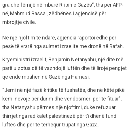
gra dhe fëmijë në mbarë Rripin e Gazës”, tha për AFP-
në, Mahmud Bassal, zëdhënës i agjencisë për
mbrojtje civile.
Në një njoftim të ndarë, agjencia raportoi edhe për
pesë të vrarë nga sulmet izraelite me dronë në Rafah.
Kryeministri izraelit, Benjamin Netanyahu, një ditë më
parë u zotua që të vazhdojë luftën dhe të lirojë pengjet
që ende mbahen në Gazë nga Hamasi.
“Jemi në një fazë kritike të fushatës, dhe në këtë pikë
kemi nevojë për durim dhe vendosmëri për të fituar”,
tha Netanyahu përmes një njoftimi, duke refuzuar
thirrjet nga radikalët palestinezë për t’i dhënë fund
luftës dhe për të tërhequr trupat nga Gaza.