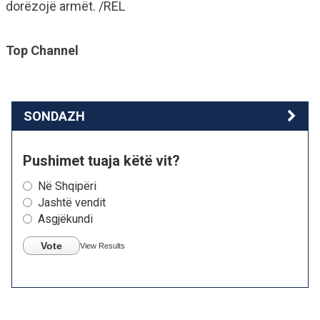
dorëzojë armët. /REL
Top Channel
SONDAZH
Pushimet tuaja këtë vit?
Në Shqipëri
Jashtë vendit
Asgjëkundi
Vote
View Results