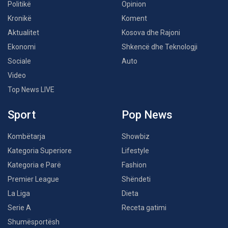
Politikë
Opinion
Kronikë
Koment
Aktualitet
Kosova dhe Rajoni
Ekonomi
Shkencë dhe Teknologji
Sociale
Auto
Video
Top News LIVE
Sport
Pop News
Kombëtarja
Showbiz
Kategoria Superiore
Lifestyle
Kategoria e Parë
Fashion
Premier League
Shëndeti
La Liga
Dieta
Serie A
Receta gatimi
Shumësportësh