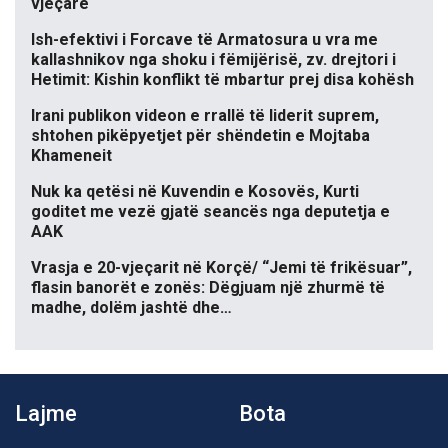
vjeçare
Ish-efektivi i Forcave të Armatosura u vra me
kallashnikov nga shoku i fëmijërisë, zv. drejtori i
Hetimit: Kishin konflikt të mbartur prej disa kohësh
Irani publikon videon e rrallë të liderit suprem,
shtohen pikëpyetjet për shëndetin e Mojtaba
Khameneit
Nuk ka qetësi në Kuvendin e Kosovës, Kurti
goditet me vezë gjatë seancës nga deputetja e
AAK
Vrasja e 20-vjeçarit në Korçë/ “Jemi të frikësuar”,
flasin banorët e zonës: Dëgjuam një zhurmë të
madhe, dolëm jashtë dhe…
Lajme
Bota