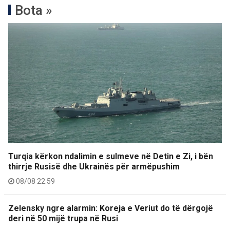
Bota »
Turqia kërkon ndalimin e sulmeve në Detin e Zi, i bën
thirrje Rusisë dhe Ukrainës për armëpushim
08/08 22:59
Zelensky ngre alarmin: Koreja e Veriut do të dërgojë
deri në 50 mijë trupa në Rusi