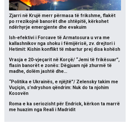
Zjarri në Krujë merr përmasa të frikshme, flakët
po rrezikojnë banorët dhe shtëpitë, kërkohet
ndërhyrje emergjente dhe evakuim
Ish-efektivi i Forcave të Armatosura u vra me
kallashnikov nga shoku i fëmijërisë, zv. drejtori i
Hetimit: Kishin konflikt të mbartur prej disa kohësh
Vrasja e 20-vjeçarit në Korçë/ “Jemi të frikësuar”,
flasin banorët e zonës: Dëgjuam një zhurmë të
madhe, dolëm jashtë dhe…
“Politika e Ukrainës, e njëjtë”/ Zelensky takim me
Vuçiçin, s’ndryshon qëndrim: Nuk do ta njohim
Kosovën
Roma e ka seriozisht për Endrick, kërkon ta marrë
me huazim nga Reali i Madridit