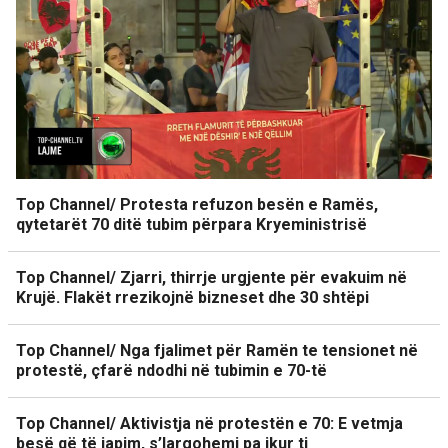
Top Channel/ Protesta refuzon besën e Ramës,
qytetarët 70 ditë tubim përpara Kryeministrisë
Top Channel/ Zjarri, thirrje urgjente për evakuim në
Krujë. Flakët rrezikojnë bizneset dhe 30 shtëpi
Top Channel/ Nga fjalimet për Ramën te tensionet në
protestë, çfarë ndodhi në tubimin e 70-të
Top Channel/ Aktivistja në protestën e 70: E vetmja
besë që të japim, s’largohemi pa ikur ti