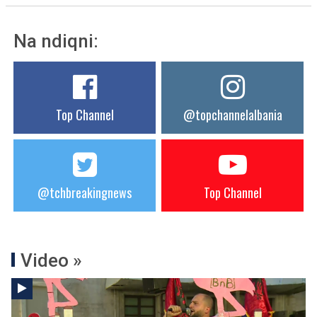
Na ndiqni:
Top Channel
@topchannelalbania
@tchbreakingnews
Top Channel
Video »