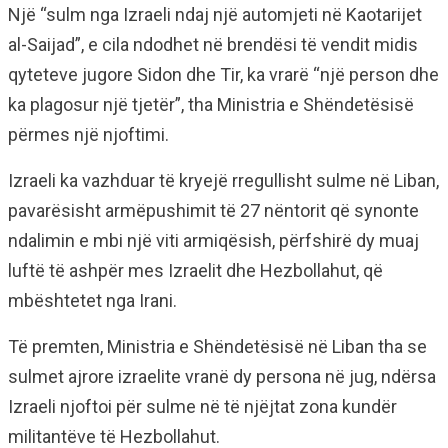
Një “sulm nga Izraeli ndaj një automjeti në Kaotarijet
al-Saijad”, e cila ndodhet në brendësi të vendit midis
qyteteve jugore Sidon dhe Tir, ka vrarë “një person dhe
ka plagosur një tjetër”, tha Ministria e Shëndetësisë
përmes një njoftimi.
Izraeli ka vazhduar të kryejë rregullisht sulme në Liban,
pavarësisht armëpushimit të 27 nëntorit që synonte
ndalimin e mbi një viti armiqësish, përfshirë dy muaj
luftë të ashpër mes Izraelit dhe Hezbollahut, që
mbështetet nga Irani.
Të premten, Ministria e Shëndetësisë në Liban tha se
sulmet ajrore izraelite vranë dy persona në jug, ndërsa
Izraeli njoftoi për sulme në të njëjtat zona kundër
militantëve të Hezbollahut.