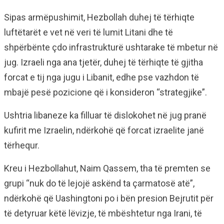
Sipas armëpushimit, Hezbollah duhej të tërhiqte
luftëtarët e vet në veri të lumit Litani dhe të
shpërbënte çdo infrastrukturë ushtarake të mbetur në
jug. Izraeli nga ana tjetër, duhej të tërhiqte të gjitha
forcat e tij nga jugu i Libanit, edhe pse vazhdon të
mbajë pesë pozicione që i konsideron “strategjike”.
Ushtria libaneze ka filluar të dislokohet në jug pranë
kufirit me Izraelin, ndërkohë që forcat izraelite janë
tërhequr.
Kreu i Hezbollahut, Naim Qassem, tha të premten se
grupi “nuk do të lejojë askënd ta çarmatosë atë”,
ndërkohë që Uashingtoni po i bën presion Bejrutit për
të detyruar këtë lëvizje, të mbështetur nga Irani, të