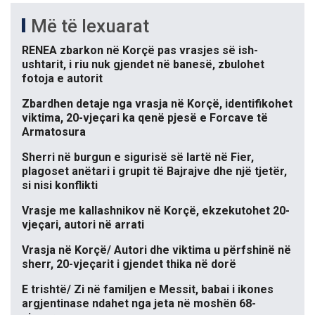
Më të lexuarat
RENEA zbarkon në Korçë pas vrasjes së ish-
ushtarit, i riu nuk gjendet në banesë, zbulohet
fotoja e autorit
Zbardhen detaje nga vrasja në Korçë, identifikohet
viktima, 20-vjeçari ka qenë pjesë e Forcave të
Armatosura
Sherri në burgun e sigurisë së lartë në Fier,
plagoset anëtari i grupit të Bajrajve dhe një tjetër,
si nisi konflikti
Vrasje me kallashnikov në Korçë, ekzekutohet 20-
vjeçari, autori në arrati
Vrasja në Korçë/ Autori dhe viktima u përfshinë në
sherr, 20-vjeçarit i gjendet thika në dorë
E trishtë/ Zi në familjen e Messit, babai i ikones
argjentinase ndahet nga jeta në moshën 68-