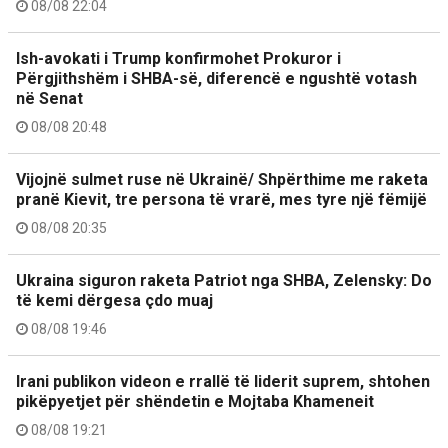
08/08 22:04
Ish-avokati i Trump konfirmohet Prokuror i
Përgjithshëm i SHBA-së, diferencë e ngushtë votash
në Senat
08/08 20:48
Vijojnë sulmet ruse në Ukrainë/ Shpërthime me raketa
pranë Kievit, tre persona të vrarë, mes tyre një fëmijë
08/08 20:35
Ukraina siguron raketa Patriot nga SHBA, Zelensky: Do
të kemi dërgesa çdo muaj
08/08 19:46
Irani publikon videon e rrallë të liderit suprem, shtohen
pikëpyetjet për shëndetin e Mojtaba Khameneit
08/08 19:21