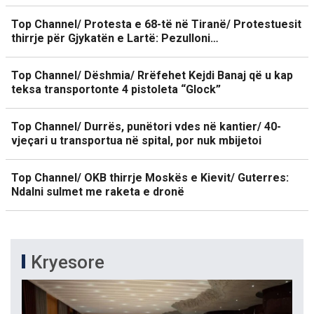
Top Channel/ Protesta e 68-të në Tiranë/ Protestuesit
thirrje për Gjykatën e Lartë: Pezulloni…
Top Channel/ Dëshmia/ Rrëfehet Kejdi Banaj që u kap
teksa transportonte 4 pistoleta “Glock”
Top Channel/ Durrës, punëtori vdes në kantier/ 40-
vjeçari u transportua në spital, por nuk mbijetoi
Top Channel/ OKB thirrje Moskës e Kievit/ Guterres:
Ndalni sulmet me raketa e dronë
Kryesore