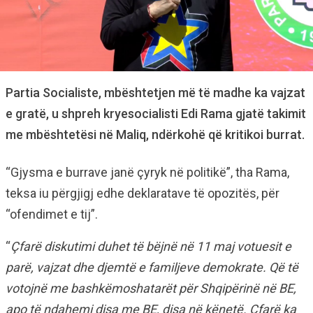
Partia Socialiste, mbështetjen më të madhe ka vajzat
e gratë, u shpreh kryesocialisti Edi Rama gjatë takimit
me mbështetësi në Maliq, ndërkohë që kritikoi burrat.
“Gjysma e burrave janë çyryk në politikë”, tha Rama,
teksa iu përgjigj edhe deklaratave të opozitës, për
“ofendimet e tij”.
“
Çfarë diskutimi duhet të bëjnë në 11 maj votuesit e
parë, vajzat dhe djemtë e familjeve demokrate. Që të
votojnë me bashkëmoshatarët për Shqipërinë në BE,
apo të ndahemi disa me BE, disa në kënetë. Çfarë ka