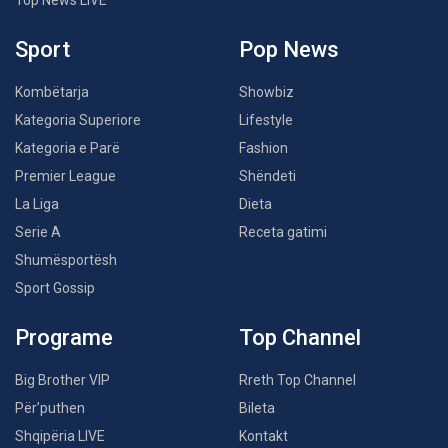
Top News LIVE
Sport
Pop News
Kombëtarja
Showbiz
Kategoria Superiore
Lifestyle
Kategoria e Parë
Fashion
Premier League
Shëndeti
La Liga
Dieta
Serie A
Receta gatimi
Shumësportësh
Sport Gossip
Programe
Top Channel
Big Brother VIP
Rreth Top Channel
Për’puthen
Bileta
Shqipëria LIVE
Kontakt