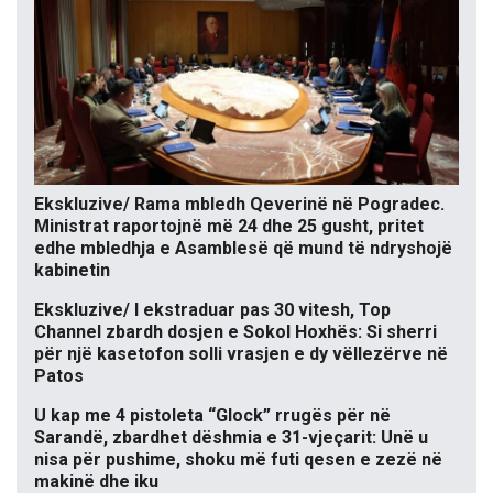
Ekskluzive/ Rama mbledh Qeverinë në Pogradec.
Ministrat raportojnë më 24 dhe 25 gusht, pritet
edhe mbledhja e Asamblesë që mund të ndryshojë
kabinetin
Ekskluzive/ I ekstraduar pas 30 vitesh, Top
Channel zbardh dosjen e Sokol Hoxhës: Si sherri
për një kasetofon solli vrasjen e dy vëllezërve në
Patos
U kap me 4 pistoleta “Glock” rrugës për në
Sarandë, zbardhet dëshmia e 31-vjeçarit: Unë u
nisa për pushime, shoku më futi qesen e zezë në
makinë dhe iku