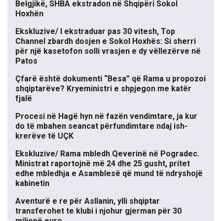
Belgjikë, SHBA ekstradon në Shqipëri Sokol
Hoxhën
Ekskluzive/ I ekstraduar pas 30 vitesh, Top
Channel zbardh dosjen e Sokol Hoxhës: Si sherri
për një kasetofon solli vrasjen e dy vëllezërve në
Patos
Çfarë është dokumenti “Besa” që Rama u propozoi
shqiptarëve? Kryeministri e shpjegon me katër
fjalë
Procesi në Hagë hyn në fazën vendimtare, ja kur
do të mbahen seancat përfundimtare ndaj ish-
krerëve të UÇK
Ekskluzive/ Rama mbledh Qeverinë në Pogradec.
Ministrat raportojnë më 24 dhe 25 gusht, pritet
edhe mbledhja e Asamblesë që mund të ndryshojë
kabinetin
Aventurë e re për Asllanin, ylli shqiptar
transferohet te klubi i njohur gjerman për 30
milionë euro