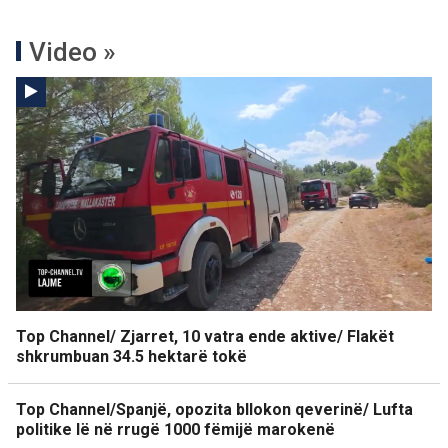
Video »
Top Channel/ Zjarret, 10 vatra ende aktive/ Flakët
shkrumbuan 34.5 hektarë tokë
Top Channel/Spanjë, opozita bllokon qeverinë/ Lufta
politike lë në rrugë 1000 fëmijë marokenë