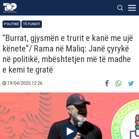
POLITIKË
TË FUNDIT
“Burrat, gjysmën e trurit e kanë me ujë
kënete”/ Rama në Maliq: Janë çyrykë
në politikë, mbështetjen më të madhe
e kemi te gratë
19/04/2025 12:26