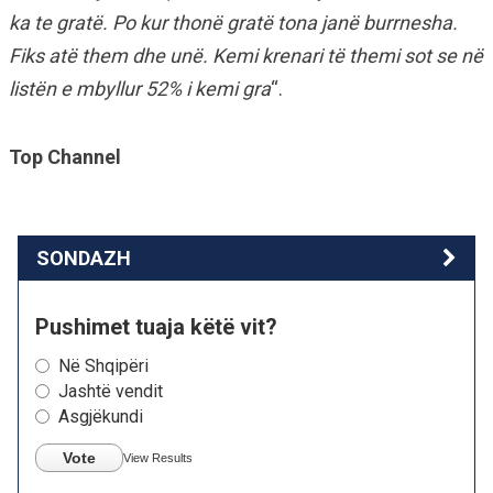
ka te gratë. Po kur thonë gratë tona janë burrnesha.
Fiks atë them dhe unë. Kemi krenari të themi sot se në
listën e mbyllur 52% i kemi gra
“.
Top Channel
SONDAZH
Pushimet tuaja këtë vit?
Në Shqipëri
Jashtë vendit
Asgjëkundi
Vote
View Results