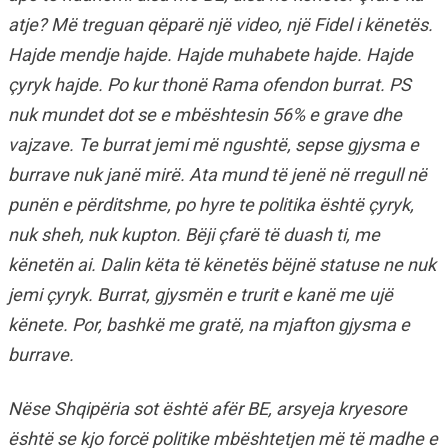
atje? Më treguan qëparë një video, një Fidel i kënetës.
Hajde mendje hajde. Hajde muhabete hajde. Hajde
çyryk hajde. Po kur thonë Rama ofendon burrat. PS
nuk mundet dot se e mbështesin 56% e grave dhe
vajzave. Te burrat jemi më ngushtë, sepse gjysma e
burrave nuk janë mirë. Ata mund të jenë në rregull në
punën e përditshme, po hyre te politika është çyryk,
nuk sheh, nuk kupton. Bëji çfarë të duash ti, me
kënetën ai. Dalin këta të kënetës bëjnë statuse ne nuk
jemi çyryk. Burrat, gjysmën e trurit e kanë me ujë
kënete. Por, bashkë me gratë, na mjafton gjysma e
burrave.
Nëse Shqipëria sot është afër BE, arsyeja kryesore
është se kjo forcë politike mbështetjen më të madhe e