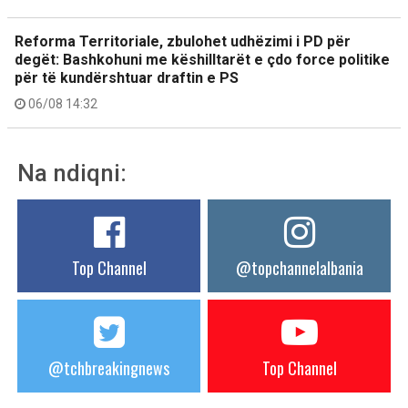
Reforma Territoriale, zbulohet udhëzimi i PD për
degët: Bashkohuni me këshilltarët e çdo force politike
për të kundërshtuar draftin e PS
06/08 14:32
Na ndiqni:
Top Channel
@topchannelalbania
@tchbreakingnews
Top Channel