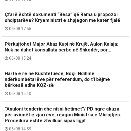
Çfarë është dokumenti “Besa” që Rama u propozoi
shqiptarëve? Kryeministri e shpjegon me katër fjalë
06/08 17:55
Përkujtohet Major Abaz Kupi në Krujë, Aulon Kalaja:
Nuk na duhet konsullata serbe në Shkodër, por…
06/08 15:24
Harta e re në Kushtetuese, Boçi: Ndihmë
ndërkombëtarëve për referendum, do t’i bëjmë
kërkesë edhe KQZ-së
06/08 15:10
“Anuloni tenderin dhe nisni hetimet”/ PD ngre akuza
për avionët e zjarreve, reagon Ministria e Mbrojtjes:
Procedura është zhvilluar sipas ligjit
06/08 14:59