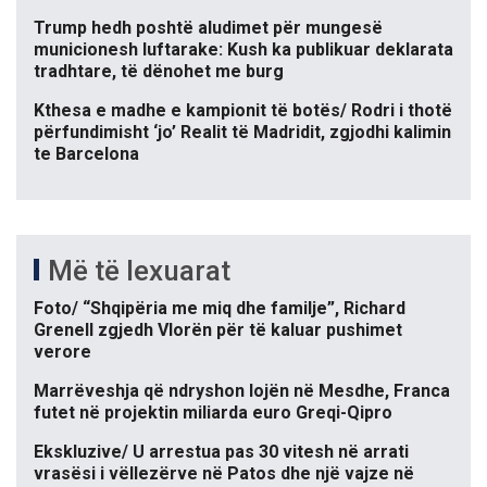
Trump hedh poshtë aludimet për mungesë
municionesh luftarake: Kush ka publikuar deklarata
tradhtare, të dënohet me burg
Kthesa e madhe e kampionit të botës/ Rodri i thotë
përfundimisht ‘jo’ Realit të Madridit, zgjodhi kalimin
te Barcelona
Më të lexuarat
Foto/ “Shqipëria me miq dhe familje”, Richard
Grenell zgjedh Vlorën për të kaluar pushimet
verore
Marrëveshja që ndryshon lojën në Mesdhe, Franca
futet në projektin miliarda euro Greqi-Qipro
Ekskluzive/ U arrestua pas 30 vitesh në arrati
vrasësi i vëllezërve në Patos dhe një vajze në