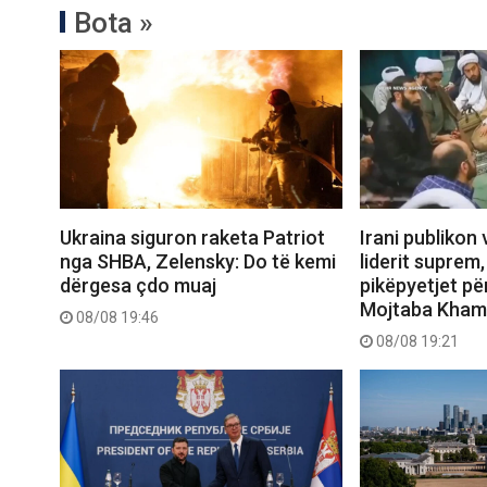
Bota »
Ukraina siguron raketa Patriot
Irani publikon 
nga SHBA, Zelensky: Do të kemi
liderit suprem
dërgesa çdo muaj
pikëpyetjet pë
Mojtaba Kham
08/08 19:46
08/08 19:21