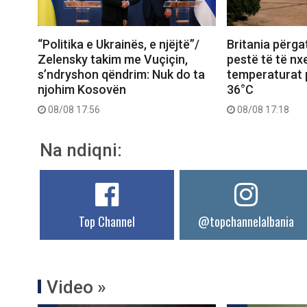
“Politika e Ukrainës, e njëjtë”/
Britania përgat
Zelensky takim me Vuçiçin,
pestë të të nxe
s’ndryshon qëndrim: Nuk do ta
temperaturat p
njohim Kosovën
36°C
08/08 17:56
08/08 17:18
Na ndiqni:
Top Channel
@topchannelalbania
Video »