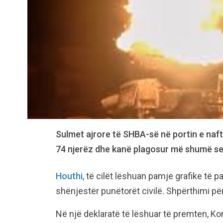
Sulmet ajrore të SHBA-së në portin e naft
74 njerëz dhe kanë plagosur më shumë se 
Houthi
, të cilët lëshuan pamje grafike të 
shënjestër punëtorët civilë. Shpërthimi për
Në një deklaratë të lëshuar të premten, 