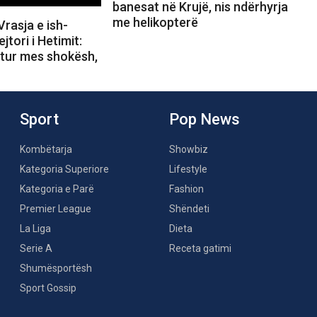
banesat në Krujë, nis ndërhyrja
me helikopterë
rasja e ish-
ejtori i Hetimit:
rtur mes shokësh,
Sport
Pop News
Kombëtarja
Showbiz
Kategoria Superiore
Lifestyle
Kategoria e Parë
Fashion
Premier League
Shëndeti
La Liga
Dieta
Serie A
Receta gatimi
Shumësportësh
Sport Gossip