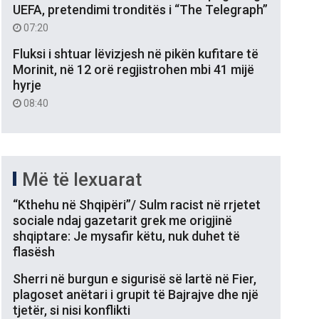
UEFA, pretendimi tronditës i “The Telegraph”
07:20
Fluksi i shtuar lëvizjesh në pikën kufitare të
Morinit, në 12 orë regjistrohen mbi 41 mijë
hyrje
08:40
Më të lexuarat
“Kthehu në Shqipëri”/ Sulm racist në rrjetet
sociale ndaj gazetarit grek me origjinë
shqiptare: Je mysafir këtu, nuk duhet të
flasësh
Sherri në burgun e sigurisë së lartë në Fier,
plagoset anëtari i grupit të Bajrajve dhe një
tjetër, si nisi konflikti