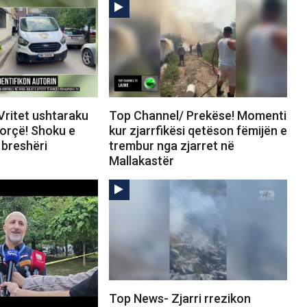
Vritet ushtaraku
Top Channel/ Prekëse! Momenti
Korçë! Shoku e
kur zjarrfikësi qetëson fëmijën e
breshëri
trembur nga zjarret në
Mallakastër
Top News- Zjarri rrezikon