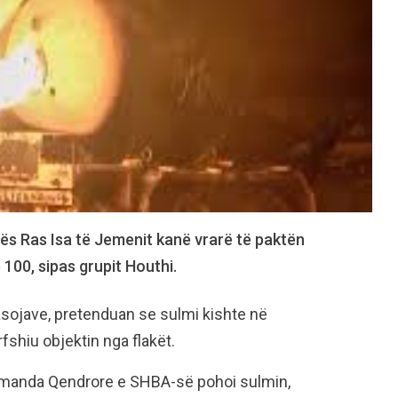
ës Ras Isa të Jemenit kanë vrarë të paktën
100, sipas grupit Houthi.
pasojave, pretenduan se sulmi kishte në
fshiu objektin nga flakët.
Komanda Qendrore e SHBA-së pohoi sulmin,