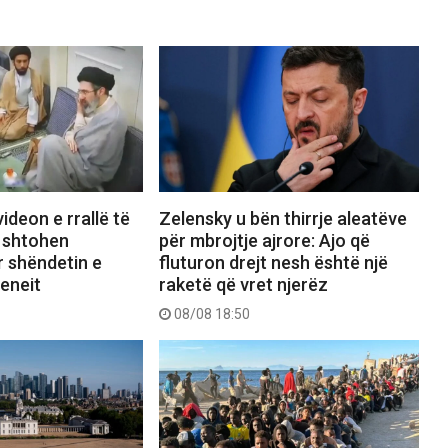
videon e rrallë të
Zelensky u bën thirrje aleatëve
, shtohen
për mbrojtje ajrore: Ajo që
r shëndetin e
fluturon drejt nesh është një
eneit
raketë që vret njerëz
08/08 18:50