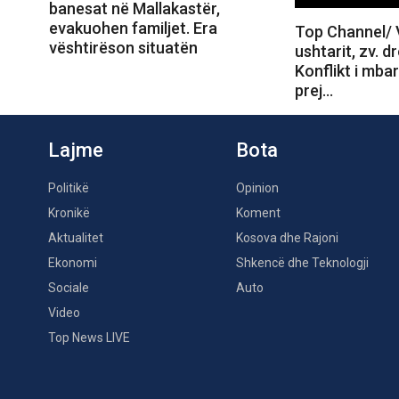
banesat në Mallakastër,
evakuohen familjet. Era
Top Channel/ V
vështirëson situatën
ushtarit, zv. dr
Konflikt i mba
prej…
Lajme
Bota
Politikë
Opinion
Kronikë
Koment
Aktualitet
Kosova dhe Rajoni
Ekonomi
Shkencë dhe Teknologji
Sociale
Auto
Video
Top News LIVE