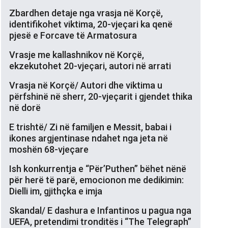
Zbardhen detaje nga vrasja në Korçë,
identifikohet viktima, 20-vjeçari ka qenë
pjesë e Forcave të Armatosura
Vrasje me kallashnikov në Korçë,
ekzekutohet 20-vjeçari, autori në arrati
Vrasja në Korçë/ Autori dhe viktima u
përfshinë në sherr, 20-vjeçarit i gjendet thika
në dorë
E trishtë/ Zi në familjen e Messit, babai i
ikones argjentinase ndahet nga jeta në
moshën 68-vjeçare
Ish konkurrentja e “Për’Puthen” bëhet nënë
për herë të parë, emocionon me dedikimin:
Dielli im, gjithçka e imja
Skandal/ E dashura e Infantinos u pagua nga
UEFA, pretendimi tronditës i “The Telegraph”