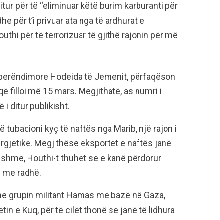
tur për të “eliminuar këtë burim karburanti për
he për t’i privuar ata nga të ardhurat e
thi për të terrorizuar të gjithë rajonin për më
n perëndimore Hodeida të Jemenit, përfaqëson
ë filloi më 15 mars. Megjithatë, as numri i
i ditur publikisht.
ë tubacioni kyç të naftës nga Marib, një rajon i
rgjetike. Megjithëse eksportet e naftës janë
ueshme, Houthi-t thuhet se e kanë përdorur
e me radhë.
ht me grupin militant Hamas me bazë në Gaza,
in e Kuq, për të cilët thonë se janë të lidhura