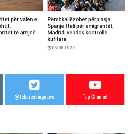
itet për valën e
Përshkallëzohet përplasja
htit,
Spanjë-Itali për emigrantët,
ritet të arrijnë
Madridi vendos kontrolle
kufitare
08/08 16:38
@tchbreakingnews
Top Channel