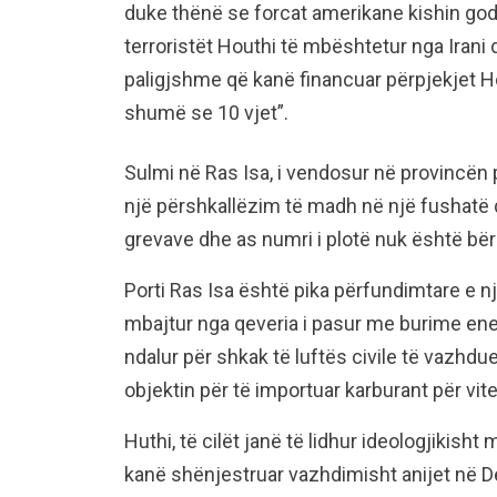
duke thënë se forcat amerikane kishin godi
terroristët Houthi të mbështetur nga Irani d
paligjshme që kanë financuar përpjekjet Hou
shumë se 10 vjet”.
Sulmi në Ras Isa, i vendosur në provincë
një përshkallëzim të madh në një fushatë q
grevave dhe as numri i plotë nuk është bërë 
Porti Ras Isa është pika përfundimtare e nj
mbajtur nga qeveria i pasur me burime ene
ndalur për shkak të luftës civile të vazhd
objektin për të importuar karburant për vit
Huthi, të cilët janë të lidhur ideologjikis
kanë shënjestruar vazhdimisht anijet në Det