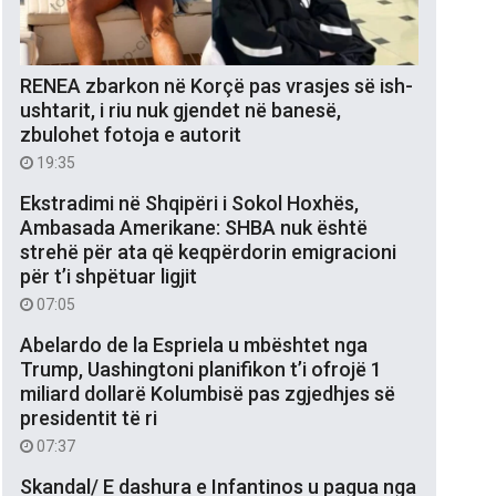
RENEA zbarkon në Korçë pas vrasjes së ish-
ushtarit, i riu nuk gjendet në banesë,
zbulohet fotoja e autorit
19:35
Ekstradimi në Shqipëri i Sokol Hoxhës,
Ambasada Amerikane: SHBA nuk është
strehë për ata që keqpërdorin emigracioni
për t’i shpëtuar ligjit
07:05
Abelardo de la Espriela u mbështet nga
Trump, Uashingtoni planifikon t’i ofrojë 1
miliard dollarë Kolumbisë pas zgjedhjes së
presidentit të ri
07:37
Skandal/ E dashura e Infantinos u pagua nga