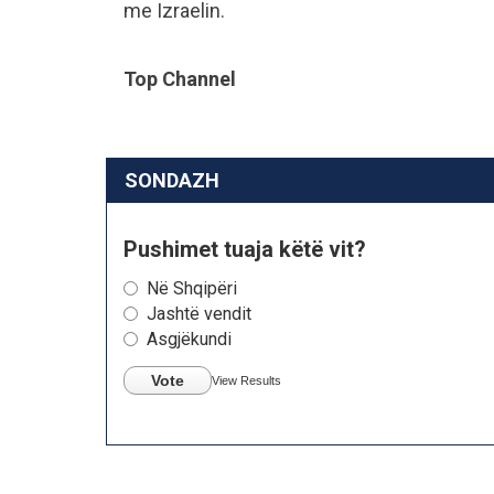
me Izraelin.
Top Channel
SONDAZH
Pushimet tuaja këtë vit?
Në Shqipëri
Jashtë vendit
Asgjëkundi
Vote
View Results