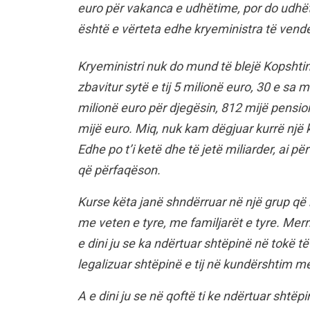
euro për vakanca e udhëtime, por do udhëtoj
është e vërteta edhe kryeministra të vend
Kryeministri nuk do mund të blejë Kopshtin 
zbavitur sytë e tij 5 milionë euro, 30 e s
milionë euro për djegësin, 812 mijë pensi
mijë euro. Miq, nuk kam dëgjuar kurrë një k
Edhe po t’i ketë dhe të jetë miliarder, ai p
që përfaqëson.
Kurse këta janë shndërruar në një grup që
me veten e tyre, me familjarët e tyre. Merr
e dini ju se ka ndërtuar shtëpinë në tokë t
legalizuar shtëpinë e tij në kundërshtim me 
A e dini ju se në qoftë ti ke ndërtuar shtë