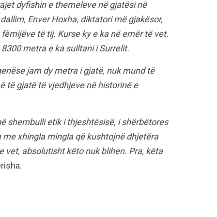
rajet dyfishin e themeleve në gjatësi në
allim, Enver Hoxha, diktatori më gjakësor,
ë fëmijëve të tij. Kurse ky e ka në emër të vet.
300 metra e ka sulltani i Surrelit.
eqenëse jam dy metra i gjatë, nuk mund të
 të gjatë të vjedhjeve në historinë e
ë shembulli etik i thjeshtësisë, i shërbëtores
a me xhingla mingla që kushtojnë dhjetëra
 vet, absolutisht këto nuk blihen. Pra, këta
erisha.