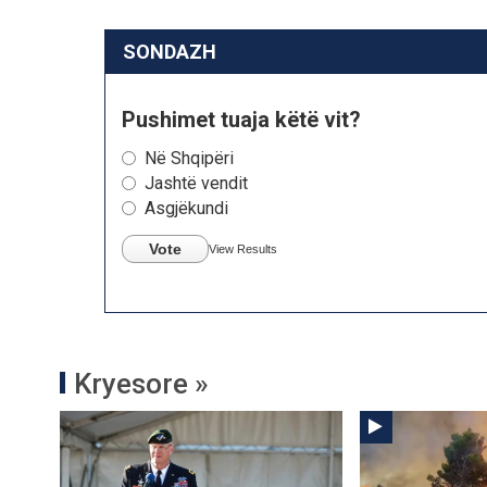
SONDAZH
Pushimet tuaja këtë vit?
Në Shqipëri
Jashtë vendit
Asgjëkundi
Vote
View Results
Kryesore »