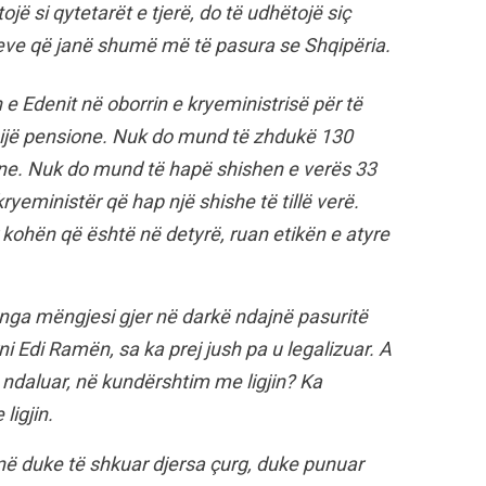
ë si qytetarët e tjerë, do të udhëtojë siç
eve që janë shumë më të pasura se Shqipëria.
e Edenit në oborrin e kryeministrisë për të
a mijë pensione. Nuk do mund të zhdukë 130
one. Nuk do mund të hapë shishen e verës 33
ryeministër që hap një shishe të tillë verë.
ër kohën që është në detyrë, ruan etikën e atyre
 nga mëngjesi gjer në darkë ndajnë pasuritë
ni Edi Ramën, sa ka prej jush pa u legalizuar. A
ë ndaluar, në kundërshtim me ligjin? Ka
ligjin.
pinë duke të shkuar djersa çurg, duke punuar