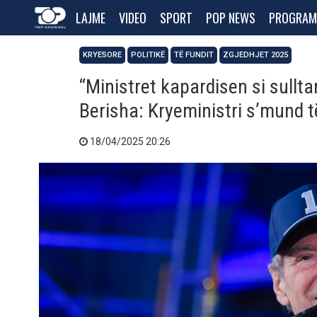
LAJME
VIDEO
SPORT
POP NEWS
PROGRAM
KRYESORE
POLITIKË
TË FUNDIT
ZGJEDHJET 2025
“Ministret kapardisen si sullt
Berisha: Kryeministri s’mund t
18/04/2025 20:26