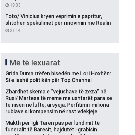
19:03
Foto/ Vinicius kryen veprimin e papritur,
shtohen spekulimet për rinovimin me Realin
21:14
Më të lexuarat
Grida Duma rrëfen bisedën me Lori Hoxhën:
Si e lashë politikën për Top Channel
Zbardhet skema e “vejushave të zeza” në
Rusi/ Martesa të rreme me ushtarët para se
të nisen në luftë, arsyeja: Përfitimi i miliona
rublave si kompensim në rast vdekjeje
Makth për Igli Taren pas përfundimit të
funeralit të Baresit, hajdutët i grabisin