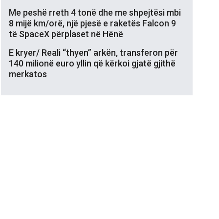
Me peshë rreth 4 tonë dhe me shpejtësi mbi
8 mijë km/orë, një pjesë e raketës Falcon 9
të SpaceX përplaset në Hënë
E kryer/ Reali “thyen” arkën, transferon për
140 milionë euro yllin që kërkoi gjatë gjithë
merkatos