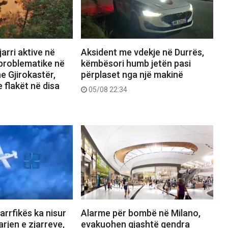
arri aktive në
Aksident me vdekje në Durrës,
 problematike në
këmbësori humb jetën pasi
e Gjirokastër,
përplaset nga një makinë
 flakët në disa
05/08 22:34
jarrfikës ka nisur
Alarme për bombë në Milano,
rjen e zjarreve,
evakuohen gjashtë qendra