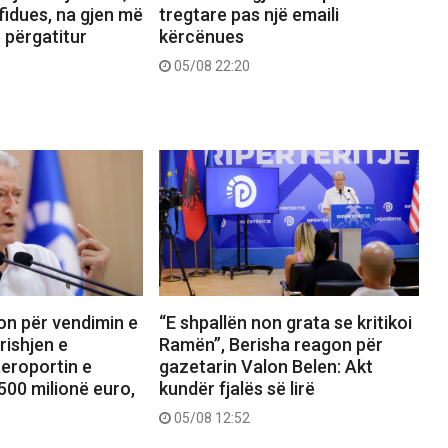
fidues, na gjen më
tregtare pas një emaili
ë përgatitur
kërcënues
05/08 22:20
on për vendimin e
“E shpallën non grata se kritikoi
rishjen e
Ramën”, Berisha reagon për
aeroportin e
gazetarin Valon Belen: Akt
500 milionë euro,
kundër fjalës së lirë
05/08 12:52