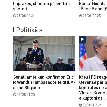
Laprakës, shpëton pa lëndime
Rama: Gusht s
shoferi
të fortë dhe t
05/08 22:31
05/08 22:25
Politikë »
Senati amerikan konfirmon Eric
Kreu i PD reag
P. Wendt si ambasador të SHBA-
Qeverisë për p
së në Shqipëri
kontratës në 
Vlorës: Kosto 
06/08 01:20
e kuptoni që…
05/08 15:12