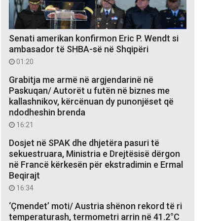
Senati amerikan konfirmon Eric P. Wendt si
ambasador të SHBA-së në Shqipëri
01:20
Grabitja me armë në argjendarinë në
Paskuqan/ Autorët u futën në biznes me
kallashnikov, kërcënuan dy punonjëset që
ndodheshin brenda
16:21
Dosjet në SPAK dhe dhjetëra pasuri të
sekuestruara, Ministria e Drejtësisë dërgon
në Francë kërkesën për ekstradimin e Ermal
Beqirajt
16:34
‘Çmendet’ moti/ Austria shënon rekord të ri
temperaturash, termometri arrin në 41.2°C