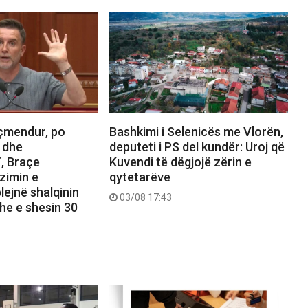
çmendur, po
Bashkimi i Selenicës me Vlorën,
 dhe
deputeti i PS del kundër: Uroj që
, Braçe
Kuvendi të dëgjojë zërin e
zimin e
qytetarëve
lejnë shalqinin
03/08 17:43
he e shesin 30