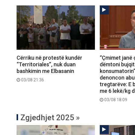
Cërriku në protestë kundër
“Çmimet janë 
“Territoriales”, nuk duan
dëmtoni bujqit
bashkimin me Elbasanin
konsumatorin”
denoncon abu
03/08 21:36
tregtarëve: E b
me 6 lekë/kg d
03/08 18:09
Zgjedhjet 2025 »