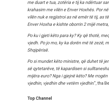
me duart e tua, zotëria e tij ka ndërtuar sa
krahasim me vilën e Enver Hoxhës. Por në d
vilën nuk e regjistroi as në emër të tij, as t
Enver Hoxha e kishte oborrin 2 mijë metra, 8
Po ku i gjeti këto para ky? Ky që thotë, m
vjedh. Po jo mo, ky ka dorën më të zezë, më
Shqipërisë.
Po si mundet këto ministre, që duhet të jen
së qytetarëve, të kapardisen si sulltanesh
mijëra euro? Nga i gjejnë këto? Me rrogën e
vjedhin, vjedhin dhe vetëm vjedhin
.”, tha B
Top Channel