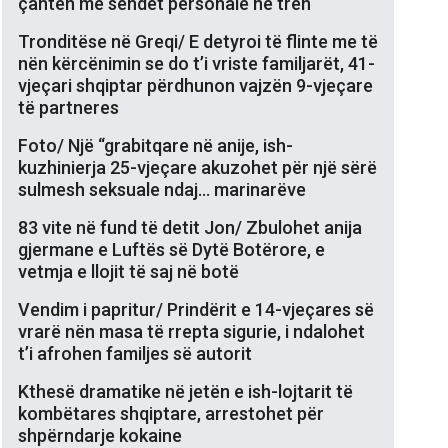
çantën me sendet personale në tren
Tronditëse në Greqi/ E detyroi të flinte me të
nën kërcënimin se do t’i vriste familjarët, 41-
vjeçari shqiptar përdhunon vajzën 9-vjeçare
të partneres
Foto/ Një “grabitqare në anije, ish-
kuzhinierja 25-vjeçare akuzohet për një sërë
sulmesh seksuale ndaj… marinarëve
83 vite në fund të detit Jon/ Zbulohet anija
gjermane e Luftës së Dytë Botërore, e
vetmja e llojit të saj në botë
Vendim i papritur/ Prindërit e 14-vjeçares së
vrarë nën masa të rrepta sigurie, i ndalohet
t’i afrohen familjes së autorit
Kthesë dramatike në jetën e ish-lojtarit të
kombëtares shqiptare, arrestohet për
shpërndarje kokaine