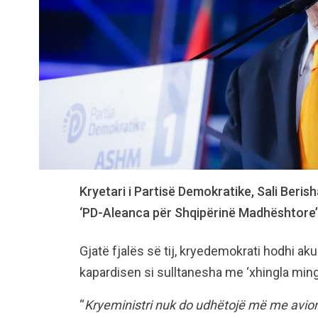
Kryetari i Partisë Demokratike, Sali Beris
‘PD-Aleanca për Shqipërinë Madhështore’, 
Gjatë fjalës së tij, kryedemokrati hodhi ak
kapardisen si sulltanesha me ‘xhingla mingl
“
Kryeministri nuk do udhëtojë më me avion