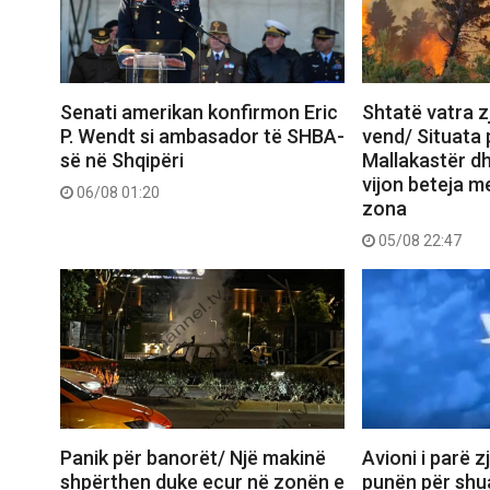
Senati amerikan konfirmon Eric
Shtatë vatra zj
P. Wendt si ambasador të SHBA-
vend/ Situata
së në Shqipëri
Mallakastër dh
vijon beteja me
06/08 01:20
zona
05/08 22:47
Panik për banorët/ Një makinë
Avioni i parë z
shpërthen duke ecur në zonën e
punën për shua