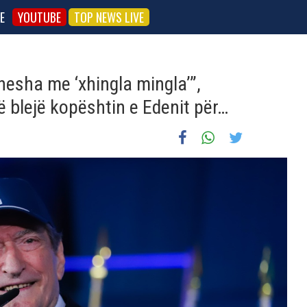
E
YOUTUBE
TOP NEWS LIVE
anesha me ‘xhingla mingla’”,
ë blejë kopështin e Edenit për…